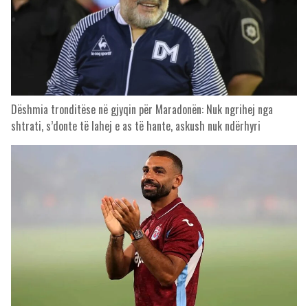
Dëshmia tronditëse në gjyqin për Maradonën: Nuk ngrihej nga
shtrati, s’donte të lahej e as të hante, askush nuk ndërhyri