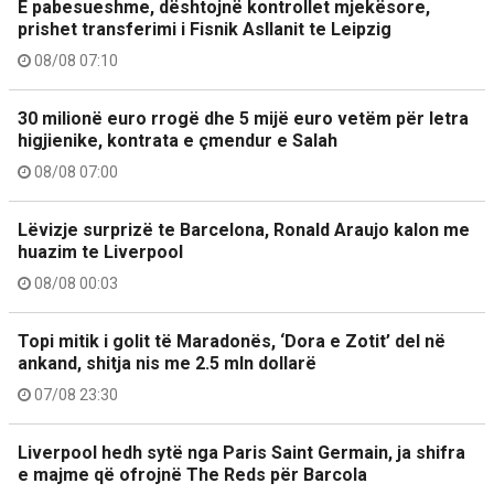
E pabesueshme, dështojnë kontrollet mjekësore,
prishet transferimi i Fisnik Asllanit te Leipzig
08/08 07:10
30 milionë euro rrogë dhe 5 mijë euro vetëm për letra
higjienike, kontrata e çmendur e Salah
08/08 07:00
Lëvizje surprizë te Barcelona, Ronald Araujo kalon me
huazim te Liverpool
08/08 00:03
Topi mitik i golit të Maradonës, ‘Dora e Zotit’ del në
ankand, shitja nis me 2.5 mln dollarë
07/08 23:30
Liverpool hedh sytë nga Paris Saint Germain, ja shifra
e majme që ofrojnë The Reds për Barcola