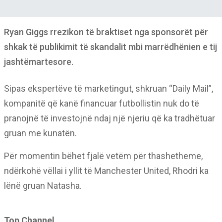
Ryan Giggs rrezikon të braktiset nga sponsorët për
shkak të publikimit të skandalit mbi marrëdhënien e tij
jashtëmartesore.
Sipas ekspertëve të marketingut, shkruan “Daily Mail”,
kompanitë që kanë financuar futbollistin nuk do të
pranojnë të investojnë ndaj një njeriu që ka tradhëtuar
gruan me kunatën.
Për momentin bëhet fjalë vetëm për thashetheme,
ndërkohë vëllai i yllit të Manchester United, Rhodri ka
lënë gruan Natasha.
Top Channel