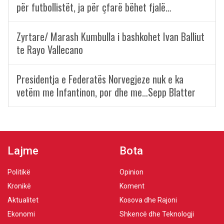
për futbollistët, ja për çfarë bëhet fjalë…
Zyrtare/ Marash Kumbulla i bashkohet Ivan Balliut
te Rayo Vallecano
Presidentja e Federatës Norvegjeze nuk e ka
vetëm me Infantinon, por dhe me…Sepp Blatter
Lajme
Bota
Politikë
Opinion
Kronikë
Koment
Aktualitet
Kosova dhe Rajoni
Ekonomi
Shkencë dhe Teknologji