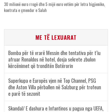
30 milionë euro rrogë dhe 5 mijë euro vetëm për letra higjienike,
kontrata e çmendur e Salah
ME TË LEXUARAT
Bomba për të vrarë Messin dhe tentativa për t’iu
afruar Ronaldos në hotel, dosja sekrete zbulon
kërcënimet që tronditën Botërorin
Superkupa e Europës vjen në Top Channel, PSG
dhe Aston Villa përballen në Salzburg për trofeun
e parë të sezonit
Skandal/ E dashura e Infantinos u pagua nga UEFA,