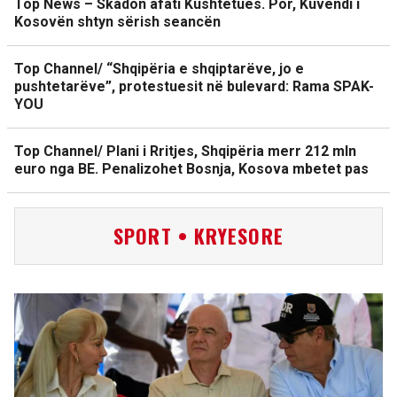
Top News – Skadon afati Kushtetues. Por, Kuvendi i
Kosovën shtyn sërish seancën
Top Channel/ “Shqipëria e shqiptarëve, jo e
pushtetarëve”, protestuesit në bulevard: Rama SPAK-
YOU
Top Channel/ Plani i Rritjes, Shqipëria merr 212 mln
euro nga BE. Penalizohet Bosnja, Kosova mbetet pas
SPORT • KRYESORE