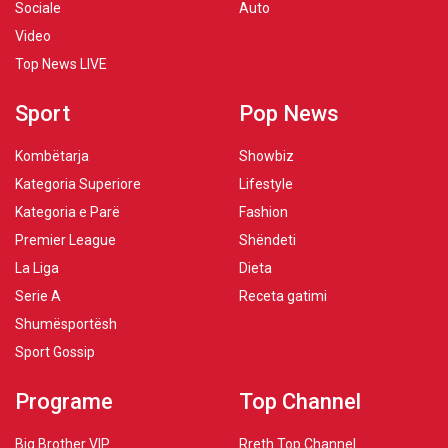
Sociale
Auto
Video
Top News LIVE
Sport
Pop News
Kombëtarja
Showbiz
Kategoria Superiore
Lifestyle
Kategoria e Parë
Fashion
Premier League
Shëndeti
La Liga
Dieta
Serie A
Receta gatimi
Shumësportësh
Sport Gossip
Programe
Top Channel
Big Brother VIP
Rreth Top Channel