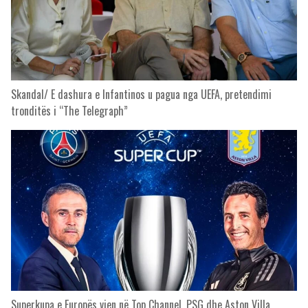
Skandal/ E dashura e Infantinos u pagua nga UEFA, pretendimi
tronditës i “The Telegraph”
Superkupa e Europës vjen në Top Channel, PSG dhe Aston Villa