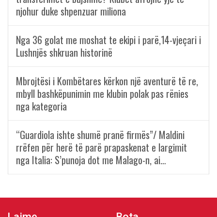
njohur duke shpenzuar miliona
Nga 36 golat me moshat te ekipi i parë,14-vjeçari i
Lushnjës shkruan historinë
Mbrojtësi i Kombëtares kërkon një aventurë të re,
mbyll bashkëpunimin me klubin polak pas rënies
nga kategoria
“Guardiola ishte shumë pranë firmës”/ Maldini
rrëfen për herë të parë prapaskenat e largimit
nga Italia: S’punoja dot me Malago-n, ai…
Lajme
Bota