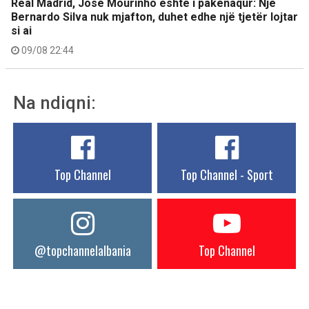
Real Madrid, Jose Mourinho është i pakënaqur: Një
Bernardo Silva nuk mjafton, duhet edhe një tjetër lojtar
si ai
09/08 22:44
Na ndiqni:
Top Channel
Top Channel - Sport
@topchannelalbania
Top Channel