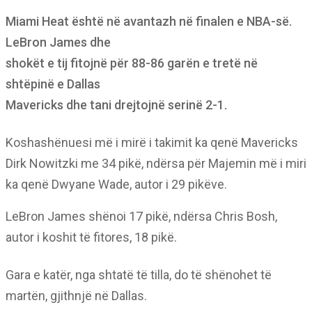
Miami Heat është në avantazh në finalen e NBA-së.
LeBron James dhe
shokët e tij fitojnë për 88-86 garën e tretë në
shtëpinë e Dallas
Mavericks dhe tani drejtojnë serinë 2-1.
Koshashënuesi më i mirë i takimit ka qenë Mavericks
Dirk Nowitzki me 34 pikë, ndërsa për Majemin më i miri
ka qenë Dwyane Wade, autor i 29 pikëve.
LeBron James shënoi 17 pikë, ndërsa Chris Bosh,
autor i koshit të fitores, 18 pikë.
Gara e katër, nga shtatë të tilla, do të shënohet të
martën, gjithnjë në Dallas.