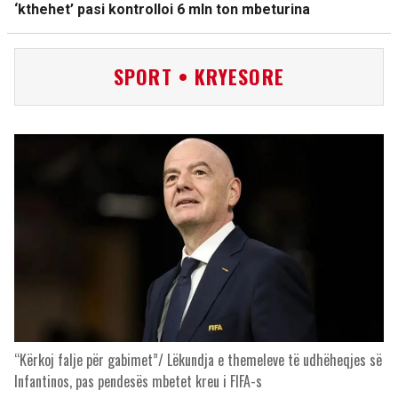
‘kthehet’ pasi kontrolloi 6 mln ton mbeturina
SPORT • KRYESORE
“Kërkoj falje për gabimet”/ Lëkundja e themeleve të udhëheqjes së
Infantinos, pas pendesës mbetet kreu i FIFA-s