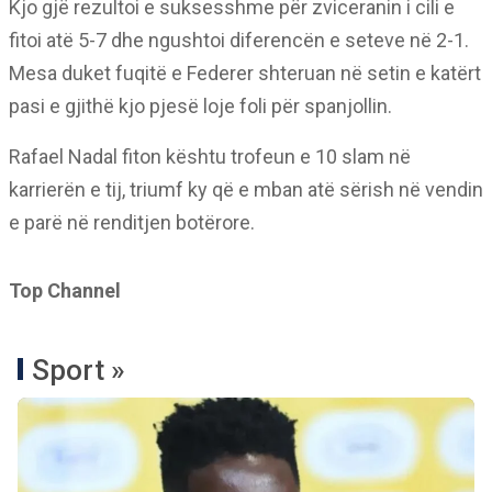
Kjo gjë rezultoi e suksesshme për zviceranin i cili e
fitoi atë 5-7 dhe ngushtoi diferencën e seteve në 2-1.
Mesa duket fuqitë e Federer shteruan në setin e katërt
pasi e gjithë kjo pjesë loje foli për spanjollin.
Rafael Nadal fiton kështu trofeun e 10 slam në
karrierën e tij, triumf ky që e mban atë sërish në vendin
e parë në renditjen botërore.
Top Channel
Sport »