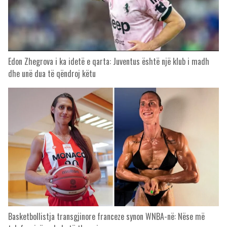
Edon Zhegrova i ka idetë e qarta: Juventus është një klub i madh
dhe unë dua të qëndroj këtu
Basketbollistja transgjinore franceze synon WNBA-në: Nëse më