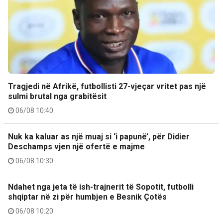
Tragjedi në Afrikë, futbollisti 27-vjeçar vritet pas një
sulmi brutal nga grabitësit
06/08 10:40
Nuk ka kaluar as një muaj si ‘i papunë’, për Didier
Deschamps vjen një ofertë e majme
06/08 10:30
Ndahet nga jeta të ish-trajnerit të Sopotit, futbolli
shqiptar në zi për humbjen e Besnik Çotës
06/08 10:20