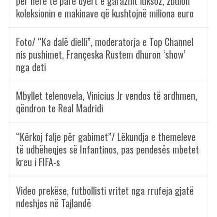
për herë të parë dyert e garazhit luksoz, zbulon
koleksionin e makinave që kushtojnë miliona euro
Foto/ “Ka dalë dielli”, moderatorja e Top Channel
nis pushimet, Françeska Rustem dhuron ‘show’
nga deti
Mbyllet telenovela, Vinicius Jr vendos të ardhmen,
qëndron te Real Madridi
“Kërkoj falje për gabimet”/ Lëkundja e themeleve
të udhëheqjes së Infantinos, pas pendesës mbetet
kreu i FIFA-s
Video prekëse, futbollisti vritet nga rrufeja gjatë
ndeshjes në Tajlandë