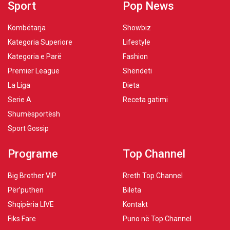
Sport
Pop News
Kombëtarja
Showbiz
Kategoria Superiore
Lifestyle
Kategoria e Parë
Fashion
Premier League
Shëndeti
La Liga
Dieta
Serie A
Receta gatimi
Shumësportësh
Sport Gossip
Programe
Top Channel
Big Brother VIP
Rreth Top Channel
Për’puthen
Bileta
Shqipëria LIVE
Kontakt
Fiks Fare
Puno në Top Channel