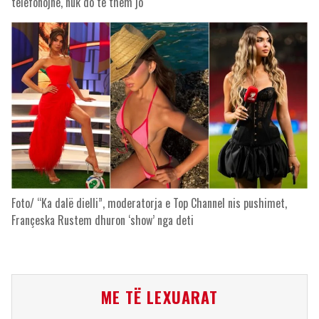
telefonojnë, nuk do të them jo
Foto/ “Ka dalë dielli”, moderatorja e Top Channel nis pushimet,
Françeska Rustem dhuron ‘show’ nga deti
ME TË LEXUARAT