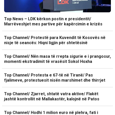
Top News – LDK kërkon postin e presidentit/
Marrëveshjet mes partive për kapërcimin e krizës
Top Channel/ Protestë para Kuvendit të Kosovës në
nisje të seancës: Hiqni ligjin për shtetësinë
Top Channel/ Nën masa të rrepta sigurie e i prangosur,
momenti ekstradimit të vrasësit Sokol Hoxha
Top Channel/ Protesta e 67-të në Tiranë/ Pas
fjalimeve, protestuesit nisën marshimet dhe thirrjet
Top Channel/ Zjarret, shtatë vatra aktive/ Flakët
jashtë kontrollit në Mallakastër, kalojnë në Patos
Top Channel/ Hodhi 1 milion euro në plehra, fati i