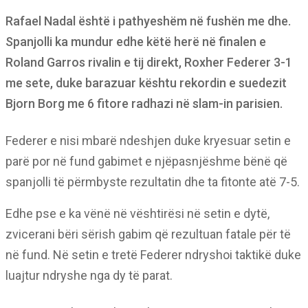
Rafael Nadal është i pathyeshëm në fushën me dhe.
Spanjolli ka mundur edhe këtë herë në finalen e
Roland Garros rivalin e tij direkt, Roxher Federer 3-1
me sete, duke barazuar kështu rekordin e suedezit
Bjorn Borg me 6 fitore radhazi në slam-in parisien.
Federer e nisi mbarë ndeshjen duke kryesuar setin e
parë por në fund gabimet e njëpasnjëshme bënë që
spanjolli të përmbyste rezultatin dhe ta fitonte atë 7-5.
Edhe pse e ka vënë në vështirësi në setin e dytë,
zvicerani bëri sërish gabim që rezultuan fatale për të
në fund. Në setin e tretë Federer ndryshoi taktikë duke
luajtur ndryshe nga dy të parat.