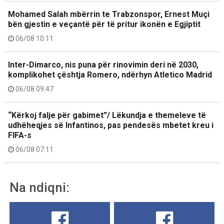
Mohamed Salah mbërrin te Trabzonspor, Ernest Muçi
bën gjestin e veçantë për të pritur ikonën e Egjiptit
06/08 10:11
Inter-Dimarco, nis puna për rinovimin deri në 2030,
komplikohet çështja Romero, ndërhyn Atletico Madrid
06/08 09:47
“Kërkoj falje për gabimet”/ Lëkundja e themeleve të
udhëheqjes së Infantinos, pas pendesës mbetet kreu i
FIFA-s
06/08 07:11
Na ndiqni: