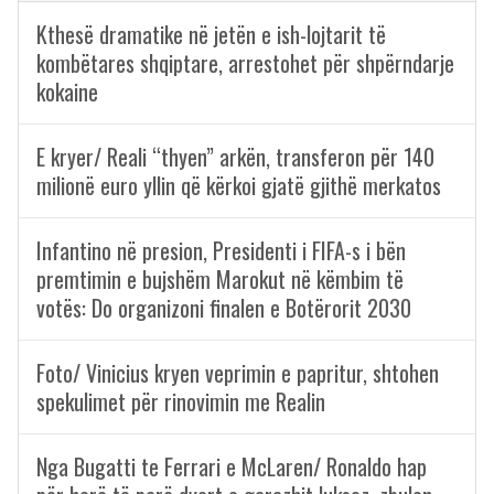
Kthesë dramatike në jetën e ish-lojtarit të
kombëtares shqiptare, arrestohet për shpërndarje
kokaine
E kryer/ Reali “thyen” arkën, transferon për 140
milionë euro yllin që kërkoi gjatë gjithë merkatos
Infantino në presion, Presidenti i FIFA-s i bën
premtimin e bujshëm Marokut në këmbim të
votës: Do organizoni finalen e Botërorit 2030
Foto/ Vinicius kryen veprimin e papritur, shtohen
spekulimet për rinovimin me Realin
Nga Bugatti te Ferrari e McLaren/ Ronaldo hap