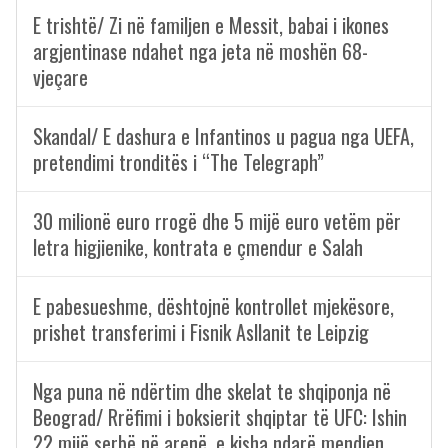
E trishtë/ Zi në familjen e Messit, babai i ikones
argjentinase ndahet nga jeta në moshën 68-
vjeçare
Skandal/ E dashura e Infantinos u pagua nga UEFA,
pretendimi tronditës i “The Telegraph”
30 milionë euro rrogë dhe 5 mijë euro vetëm për
letra higjienike, kontrata e çmendur e Salah
E pabesueshme, dështojnë kontrollet mjekësore,
prishet transferimi i Fisnik Asllanit te Leipzig
Nga puna në ndërtim dhe skelat te shqiponja në
Beograd/ Rrëfimi i boksierit shqiptar të UFC: Ishin
22 mijë serbë në arenë, e kisha ndarë mendjen…