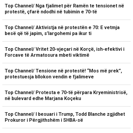
Top Channel/ Nga fjalimet për Ramën te tensionet në
protestë, çfarë ndodhi në tubimin e 70-të
Top Channel/ Aktivistja në protestën e 70: E vetmja
besë që të japim, s’largohemi pa ikur ti
Top Channel/ Vritet 20-vjeçari në Korçë, ish-efektivi i
Forcave të Armatosura mbeti viktimë
Top Channel/ Tensione në protestë! “Mos më prek”,
protestuesja bllokon vendin e fjalimeve
Top Channel/ Protesta e 70-të përpara Kryeministrisë,
në bulevard edhe Marjana Koçeku
Top Channel/ I besuari i Trump, Todd Blanche zgjidhet
Prokuror i Përgjithshëm i SHBA-së