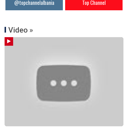
@topchannelalbania
Top Channel
Video »