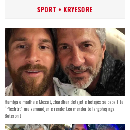
SPORT • KRYESORE
Humbja e madhe e Messit, zbardhen detajet e betejës së babait të
“Pleshtit” me sëmundjen e rëndë: Leo mendoi të largohej nga
Botërorit