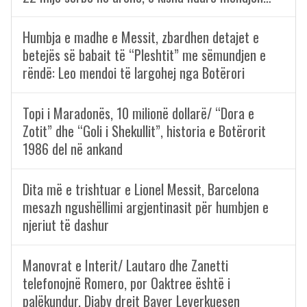
Humbja e madhe e Messit, zbardhen detajet e
betejës së babait të “Pleshtit” me sëmundjen e
rëndë: Leo mendoi të largohej nga Botërori
Topi i Maradonës, 10 milionë dollarë/ “Dora e
Zotit” dhe “Goli i Shekullit”, historia e Botërorit
1986 del në ankand
Dita më e trishtuar e Lionel Messit, Barcelona
mesazh ngushëllimi argjentinasit për humbjen e
njeriut të dashur
Manovrat e Interit/ Lautaro dhe Zanetti
telefonojnë Romero, por Oaktree është i
palëkundur, Diaby drejt Bayer Leverkuesen