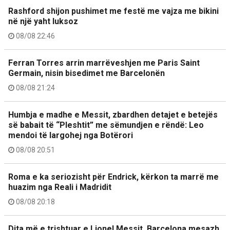
Rashford shijon pushimet me festë me vajza me bikini
në një yaht luksoz
08/08 22:46
Ferran Torres arrin marrëveshjen me Paris Saint
Germain, nisin bisedimet me Barcelonën
08/08 21:24
Humbja e madhe e Messit, zbardhen detajet e betejës
së babait të “Pleshtit” me sëmundjen e rëndë: Leo
mendoi të largohej nga Botërori
08/08 20:51
Roma e ka seriozisht për Endrick, kërkon ta marrë me
huazim nga Reali i Madridit
08/08 20:18
Dita më e trishtuar e Lionel Messit, Barcelona mesazh