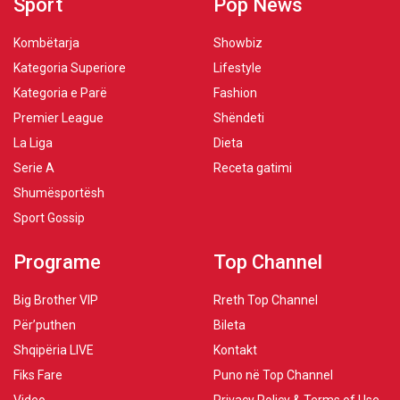
Sport
Pop News
Kombëtarja
Showbiz
Kategoria Superiore
Lifestyle
Kategoria e Parë
Fashion
Premier League
Shëndeti
La Liga
Dieta
Serie A
Receta gatimi
Shumësportësh
Sport Gossip
Programe
Top Channel
Big Brother VIP
Rreth Top Channel
Për’puthen
Bileta
Shqipëria LIVE
Kontakt
Fiks Fare
Puno në Top Channel