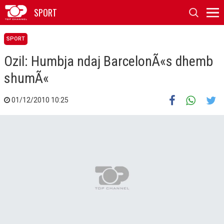
SPORT
SPORT
Ozil: Humbja ndaj BarcelonÃ«s dhemb
shumÃ«
01/12/2010 10:25