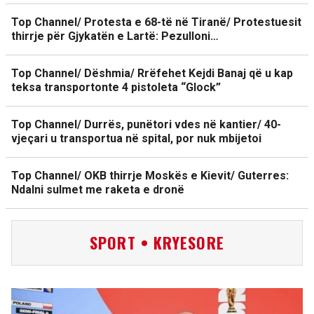
Top Channel/ Protesta e 68-të në Tiranë/ Protestuesit
thirrje për Gjykatën e Lartë: Pezulloni…
Top Channel/ Dëshmia/ Rrëfehet Kejdi Banaj që u kap
teksa transportonte 4 pistoleta “Glock”
Top Channel/ Durrës, punëtori vdes në kantier/ 40-
vjeçari u transportua në spital, por nuk mbijetoi
Top Channel/ OKB thirrje Moskës e Kievit/ Guterres:
Ndalni sulmet me raketa e dronë
SPORT • KRYESORE