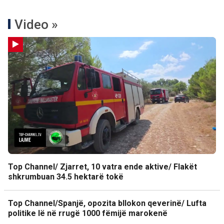
Video »
Top Channel/ Zjarret, 10 vatra ende aktive/ Flakët
shkrumbuan 34.5 hektarë tokë
Top Channel/Spanjë, opozita bllokon qeverinë/ Lufta
politike lë në rrugë 1000 fëmijë marokenë