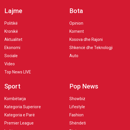
Lajme
Bota
Politikë
Opinion
Kronikë
Koment
Aktualitet
Kosova dhe Rajoni
Ekonomi
Shkencë dhe Teknologji
Sociale
Auto
Video
Top News LIVE
Sport
Pop News
Kombëtarja
Showbiz
Kategoria Superiore
Lifestyle
Kategoria e Parë
Fashion
Premier League
Shëndeti