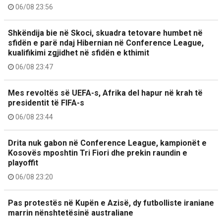
06/08 23:56
Shkëndija bie në Skoci, skuadra tetovare humbet në
sfidën e parë ndaj Hibernian në Conference League,
kualifikimi zgjidhet në sfidën e kthimit
06/08 23:47
Mes revoltës së UEFA-s, Afrika del hapur në krah të
presidentit të FIFA-s
06/08 23:44
Drita nuk gabon në Conference League, kampionët e
Kosovës mposhtin Tri Fiori dhe prekin raundin e
playoffit
06/08 23:20
Pas protestës në Kupën e Azisë, dy futbolliste iraniane
marrin nënshtetësinë australiane