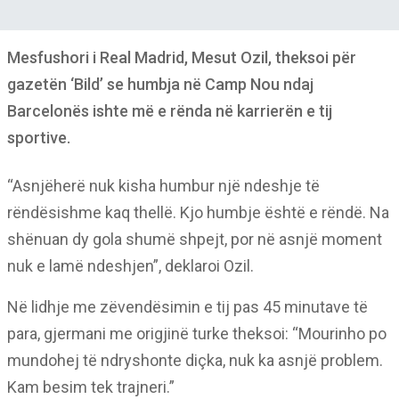
Mesfushori i Real Madrid, Mesut Ozil, theksoi për
gazetën ‘Bild’ se humbja në Camp Nou ndaj
Barcelonës ishte më e rënda në karrierën e tij
sportive.
“Asnjëherë nuk kisha humbur një ndeshje të
rëndësishme kaq thellë. Kjo humbje është e rëndë. Na
shënuan dy gola shumë shpejt, por në asnjë moment
nuk e lamë ndeshjen”, deklaroi Ozil.
Në lidhje me zëvendësimin e tij pas 45 minutave të
para, gjermani me origjinë turke theksoi: “Mourinho po
mundohej të ndryshonte diçka, nuk ka asnjë problem.
Kam besim tek trajneri.”