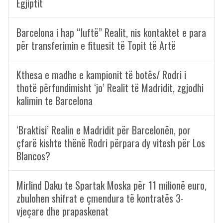
Egjiptit
Barcelona i hap “luftë” Realit, nis kontaktet e para
për transferimin e fituesit të Topit të Artë
Kthesa e madhe e kampionit të botës/ Rodri i
thotë përfundimisht ‘jo’ Realit të Madridit, zgjodhi
kalimin te Barcelona
‘Braktisi’ Realin e Madridit për Barcelonën, por
çfarë kishte thënë Rodri përpara dy vitesh për Los
Blancos?
Mirlind Daku te Spartak Moska për 11 milionë euro,
zbulohen shifrat e çmendura të kontratës 3-
vjeçare dhe prapaskenat