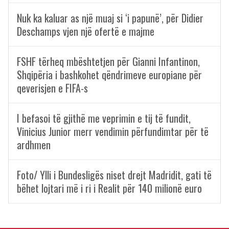
Nuk ka kaluar as një muaj si ‘i papunë’, për Didier
Deschamps vjen një ofertë e majme
FSHF tërheq mbështetjen për Gianni Infantinon,
Shqipëria i bashkohet qëndrimeve europiane për
qeverisjen e FIFA-s
I befasoi të gjithë me veprimin e tij të fundit,
Vinicius Junior merr vendimin përfundimtar për të
ardhmen
Foto/ Ylli i Bundesligës niset drejt Madridit, gati të
bëhet lojtari më i ri i Realit për 140 milionë euro