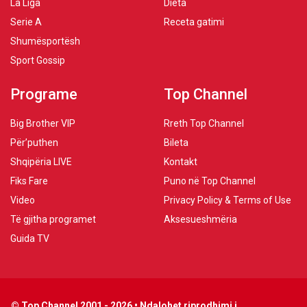
La Liga
Dieta
Serie A
Receta gatimi
Shumësportësh
Sport Gossip
Programe
Top Channel
Big Brother VIP
Rreth Top Channel
Për’puthen
Bileta
Shqipëria LIVE
Kontakt
Fiks Fare
Puno në Top Channel
Video
Privacy Policy & Terms of Use
Të gjitha programet
Aksesueshmëria
Guida TV
© Top Channel 2001 - 2026 • Ndalohet riprodhimi i