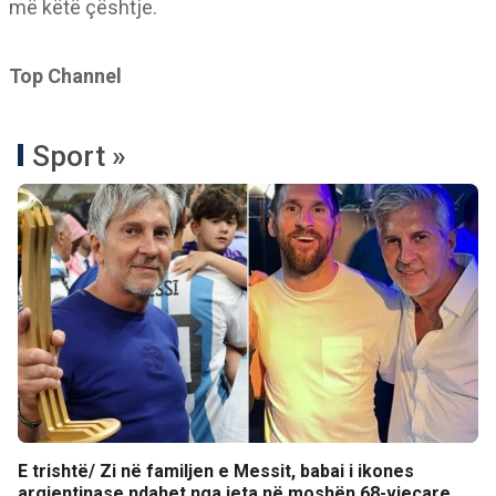
më këtë çështje.
Top Channel
Sport »
E trishtë/ Zi në familjen e Messit, babai i ikones
argjentinase ndahet nga jeta në moshën 68-vjeçare