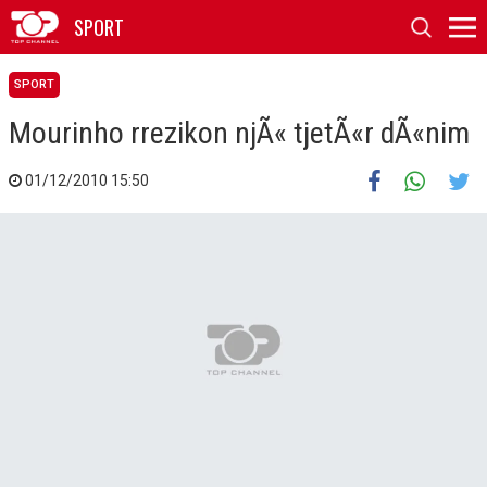
SPORT
SPORT
Mourinho rrezikon njÃ« tjetÃ«r dÃ«nim
01/12/2010 15:50