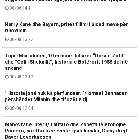
08/08 14:11
Harry Kane dhe Bayern, pritet fillimi i bisedimeve për
rinovimin
08/08 13:22
Topi i Maradonës, 10 milionë dollarë/ “Dora e Zotit”
dhe “Goli i Shekullit”, historia e Botërorit 1986 del në
ankand
08/08 13:10
‘Historia jonë nuk ka përfunduar…’/ Ismael Bennacer
përshëndet Milanin dhe tifozët e tij…
08/08 12:04
Manovrat e Interit/ Lautaro dhe Zanetti telefonojnë
Romero, por Oaktree është i palëkundur, Diaby drejt
Bayer Leverkuesen