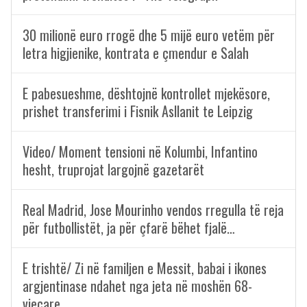
30 milionë euro rrogë dhe 5 mijë euro vetëm për
letra higjienike, kontrata e çmendur e Salah
E pabesueshme, dështojnë kontrollet mjekësore,
prishet transferimi i Fisnik Asllanit te Leipzig
Video/ Moment tensioni në Kolumbi, Infantino
hesht, truprojat largojnë gazetarët
Real Madrid, Jose Mourinho vendos rregulla të reja
për futbollistët, ja për çfarë bëhet fjalë…
E trishtë/ Zi në familjen e Messit, babai i ikones
argjentinase ndahet nga jeta në moshën 68-
vjeçare