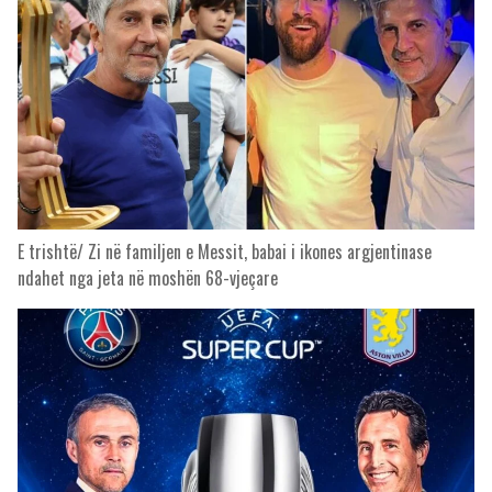
E trishtë/ Zi në familjen e Messit, babai i ikones argjentinase
ndahet nga jeta në moshën 68-vjeçare