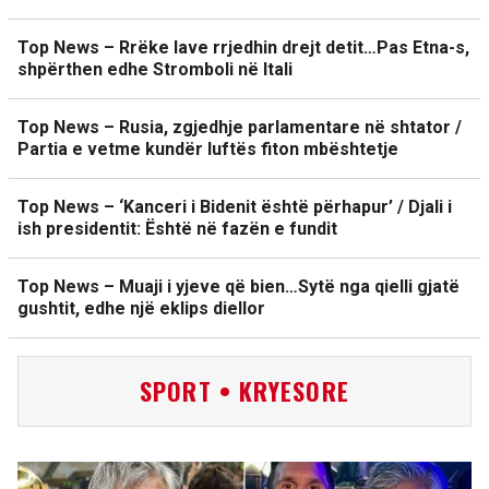
Top News – Rrëke lave rrjedhin drejt detit…Pas Etna-s,
shpërthen edhe Stromboli në Itali
Top News – Rusia, zgjedhje parlamentare në shtator /
Partia e vetme kundër luftës fiton mbështetje
Top News – ‘Kanceri i Bidenit është përhapur’ / Djali i
ish presidentit: Është në fazën e fundit
Top News – Muaji i yjeve që bien…Sytë nga qielli gjatë
gushtit, edhe një eklips diellor
SPORT • KRYESORE