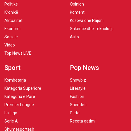
Politikë
Opinion
Kronikë
Koment
Aktualitet
Kosova dhe Rajoni
Ekonomi
Shkencë dhe Teknologji
Sociale
Auto
Video
Top News LIVE
Sport
Pop News
Kombëtarja
Showbiz
Kategoria Superiore
Lifestyle
Kategoria e Parë
Fashion
Premier League
Shëndeti
La Liga
Dieta
Serie A
Receta gatimi
Shumësportësh