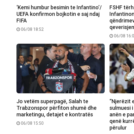
‘Kemi humbur besimin te Infantino’/
FSHF tërh
UEFA konfirmon bojkotin e saj ndaj
Infantinon
FIFA
qëndrimev
qeverisjen
06/08 18:52
06/08 16:
Jo vetëm superpagë, Salah te
“Njerëzit 
Trabzonspor përfiton shumë dhe
sulmuesi i
marketingu, detajet e kontratës
anën e pa
qenë kurr
06/08 15:50
përulur