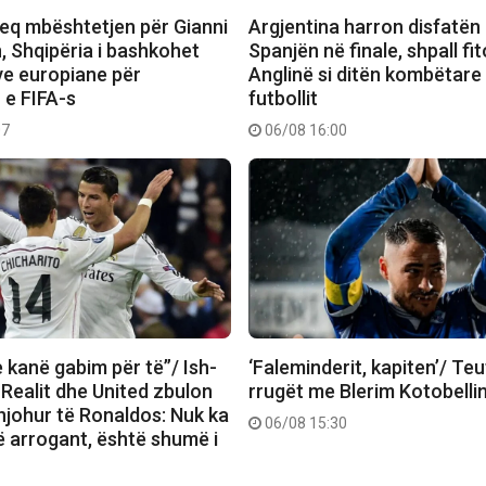
eq mbështetjen për Gianni
Argjentina harron disfatën
, Shqipëria i bashkohet
Spanjën në finale, shpall f
e europiane për
Anglinë si ditën kombëtare
 e FIFA-s
futbollit
07
06/08 16:00
e kanë gabim për të”/ Ish-
‘Faleminderit, kapiten’/ Te
 Realit dhe United zbulon
rrugët me Blerim Kotobelli
njohur të Ronaldos: Nuk ka
06/08 15:30
ë arrogant, është shumë i