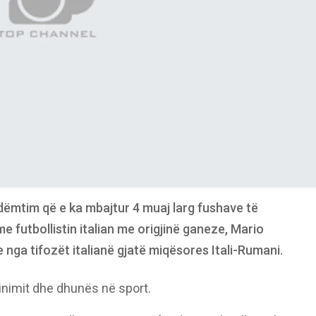
ë dëmtim që e ka mbajtur 4 muaj larg fushave të
j me futbollistin italian me origjinë ganeze, Mario
lye nga tifozët italianë gjatë miqësores Itali-Rumani.
minimit dhe dhunës në sport.