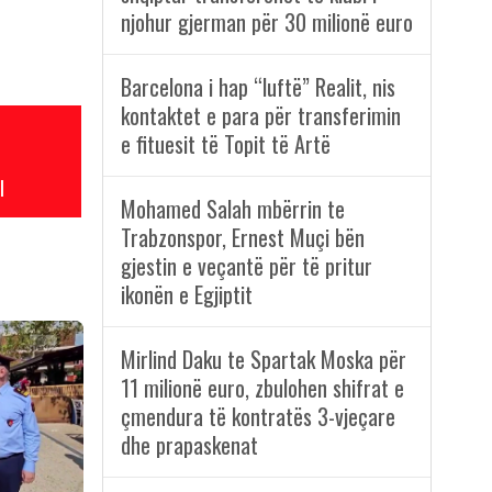
njohur gjerman për 30 milionë euro
Barcelona i hap “luftë” Realit, nis
kontaktet e para për transferimin
e fituesit të Topit të Artë
l
Mohamed Salah mbërrin te
Trabzonspor, Ernest Muçi bën
gjestin e veçantë për të pritur
ikonën e Egjiptit
Mirlind Daku te Spartak Moska për
11 milionë euro, zbulohen shifrat e
çmendura të kontratës 3-vjeçare
dhe prapaskenat