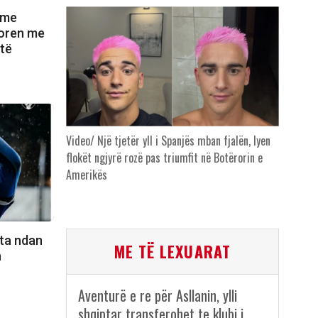
 me
itoren me
 të
Video/ Një tjetër yll i Spanjës mban fjalën, lyen
flokët ngjyrë rozë pas triumfit në Botërorin e
Amerikës
uta ndan
ME TË LEXUARAT
n
Aventurë e re për Asllanin, ylli
shqiptar transferohet te klubi i