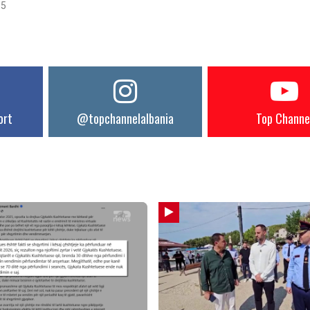
35
ort
@topchannelalbania
Top Channe