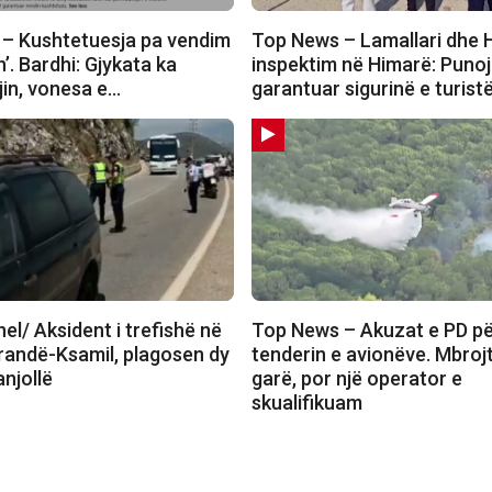
– Kushtetuesja pa vendim
Top News – Lamallari dhe 
n’. Bardhi: Gjykata ka
inspektim në Himarë: Puno
gjin, vonesa e…
garantuar sigurinë e turist
l/ Aksident i trefishë në
Top News – Akuzat e PD p
randë-Ksamil, plagosen dy
tenderin e avionëve. Mbrojt
anjollë
garë, por një operator e
skualifikuam