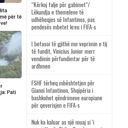
“Kërkoj falje për gabimet”/
Hita
Lëkundja e themeleve të
jmë për të
udhëheqjes së Infantinos, pas
ëve!
pendesës mbetet kreu i FIFA-s
I befasoi të gjithë me veprimin e tij
të fundit, Vinicius Junior merr
vendimin përfundimtar për të
ardhmen
FSHF tërheq mbështetjen për
ër
Gianni Infantinon, Shqipëria i
ja: Pati
bashkohet qëndrimeve europiane
për qeverisjen e FIFA-s
Nuk ka kaluar as një muaj si ‘i