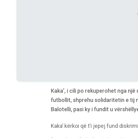
Kaka’, i cili po rekuperohet nga nj
futbollit, shprehu solidaritetin e ti
Balotelli, pasi ky i fundit u vërshël
Kaka’ kërkoi që t’i jepej fund diskri