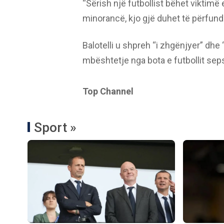
“Sërish një futbollist bëhet viktimë 
minorancë, kjo gjë duhet të përfundojë
Balotelli u shpreh “i zhgënjyer” dhe “
mbështetje nga bota e futbollit sep
Top Channel
Sport »