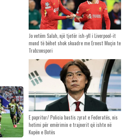
Jo vetëm Salah, një tjetër ish-yll i Liverpool-it
mund të bëhet shok skuadre me Ernest Muçin te
Trabzonspori
E papritur/ Policia bastis zyrat e Federatës, nis
hetimi për emërimin e trajnerit që ishte në
Kupën e Botës