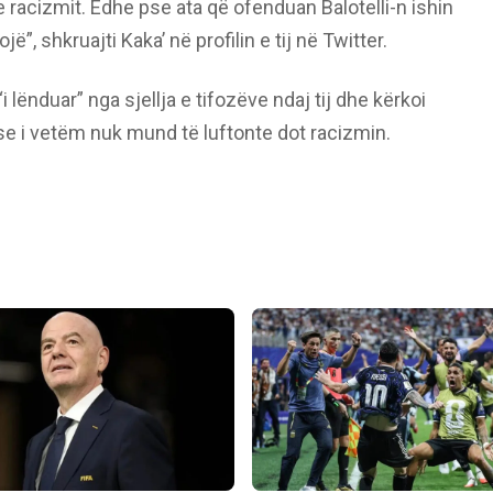
e racizmit. Edhe pse ata që ofenduan Balotelli-n ishin
”, shkruajti Kaka’ në profilin e tij në Twitter.
i lënduar” nga sjellja e tifozëve ndaj tij dhe kërkoi
se i vetëm nuk mund të luftonte dot racizmin.