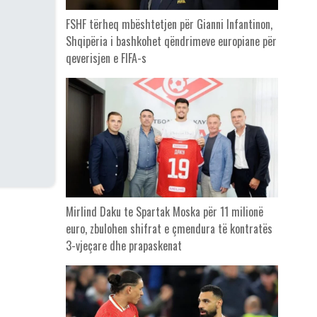
FSHF tërheq mbështetjen për Gianni Infantinon,
Shqipëria i bashkohet qëndrimeve europiane për
qeverisjen e FIFA-s
Mirlind Daku te Spartak Moska për 11 milionë
euro, zbulohen shifrat e çmendura të kontratës
3-vjeçare dhe prapaskenat