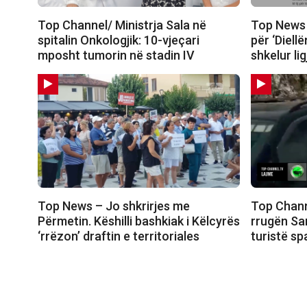
Top Channel/ Ministrja Sala në
Top News 
spitalin Onkologjik: 10-vjeçari
për ‘Diellë
mposht tumorin në stadin IV
shkelur li
Top News – Jo shkrirjes me
Top Channe
Përmetin. Këshilli bashkiak i Këlcyrës
rrugën Sa
‘rrëzon’ draftin e territoriales
turistë sp