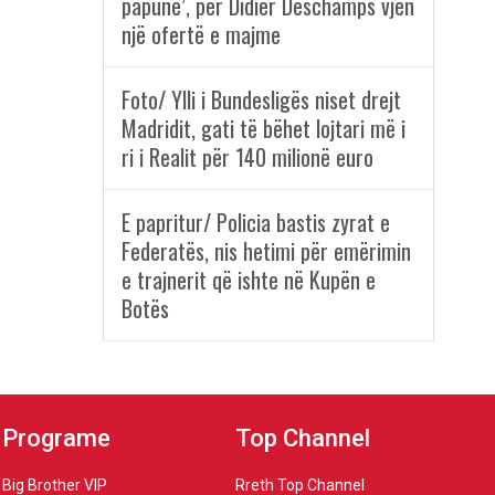
papunë’, për Didier Deschamps vjen
një ofertë e majme
Foto/ Ylli i Bundesligës niset drejt
Madridit, gati të bëhet lojtari më i
ri i Realit për 140 milionë euro
E papritur/ Policia bastis zyrat e
Federatës, nis hetimi për emërimin
e trajnerit që ishte në Kupën e
Botës
Programe
Top Channel
Big Brother VIP
Rreth Top Channel