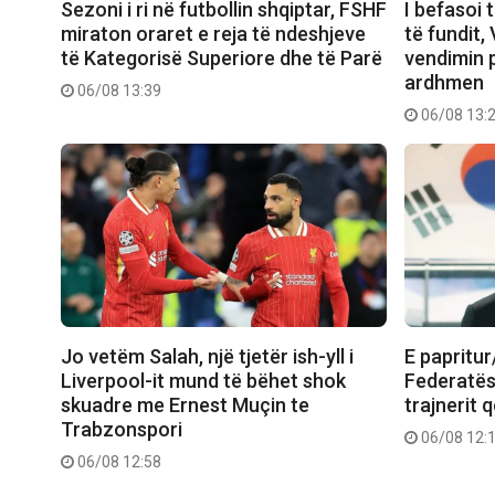
Sezoni i ri në futbollin shqiptar, FSHF
I befasoi t
miraton oraret e reja të ndeshjeve
të fundit,
të Kategorisë Superiore dhe të Parë
vendimin 
ardhmen
06/08 13:39
06/08 13:
Jo vetëm Salah, një tjetër ish-yll i
E papritur
Liverpool-it mund të bëhet shok
Federatës,
skuadre me Ernest Muçin te
trajnerit 
Trabzonspori
06/08 12:
06/08 12:58