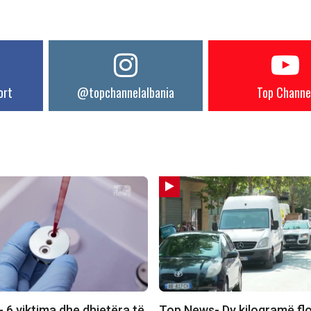
ort
@topchannelalbania
Top Channe
 6 viktima dhe dhjetëra të
Top News- Dy kilogramë flo