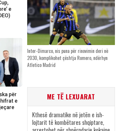
Cup,
re’ e
IDEO)
Inter-Dimarco, nis puna për rinovimin deri në
2030, komplikohet çështja Romero, ndërhyn
Atletico Madrid
ska për
ME TË LEXUARAT
hifrat e
jeçare
Kthesë dramatike në jetën e ish-
lojtarit të kombëtares shqiptare,
arrestohet për shpërndarje kokaine