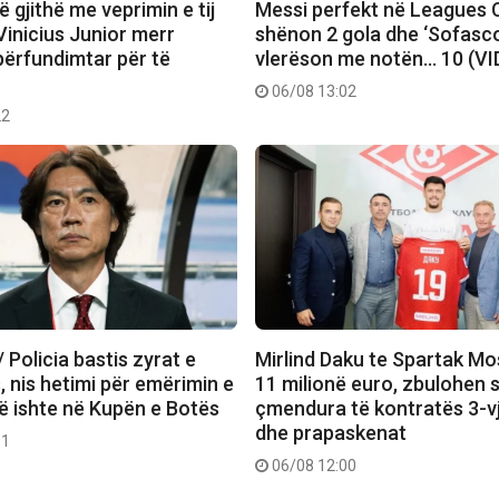
ë gjithë me veprimin e tij
Messi perfekt në Leagues 
 Vinicius Junior merr
shënon 2 gola dhe ‘Sofasco
përfundimtar për të
vlerëson me notën… 10 (V
06/08 13:02
22
/ Policia bastis zyrat e
Mirlind Daku te Spartak Mo
 nis hetimi për emërimin e
11 milionë euro, zbulohen s
që ishte në Kupën e Botës
çmendura të kontratës 3-v
dhe prapaskenat
11
06/08 12:00