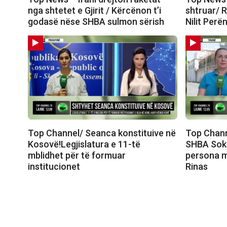
nga shtetet e Gjirit / Kërcënon t’i
shtruar/ R
godasë nëse SHBA sulmon sërish
Nilit Perë
Top Channel/ Seanca konstituive në
Top Chann
Kosovë!Legjislatura e 11-të
SHBA Soko
mblidhet për të formuar
persona m
institucionet
Rinas