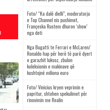
Foto/ “Ka dalë dielli”, moderatorja
e Top Channel nis pushimet,
Françeska Rustem dhuron ‘show’
nga deti
l
Nga Bugatti te Ferrari e McLaren/
Ronaldo hap për herë të parë dyert
e garazhit luksoz, zbulon
koleksionin e makinave që
kushtojnë miliona euro
Foto/ Vinicius kryen veprimin e
papritur, shtohen spekulimet për
rinovimin me Realin
ri u