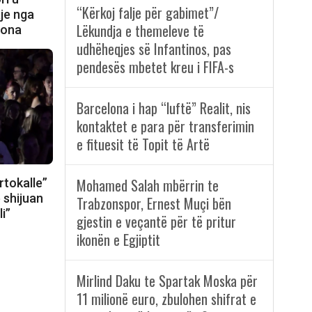
“Kërkoj falje për gabimet”/
je nga
Lëkundja e themeleve të
zona
udhëheqjes së Infantinos, pas
pendesës mbetet kreu i FIFA-s
Barcelona i hap “luftë” Realit, nis
kontaktet e para për transferimin
e fituesit të Topit të Artë
Mohamed Salah mbërrin te
rtokalle”
 shijuan
Trabzonspor, Ernest Muçi bën
i”
gjestin e veçantë për të pritur
ikonën e Egjiptit
Mirlind Daku te Spartak Moska për
11 milionë euro, zbulohen shifrat e