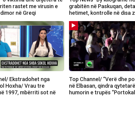
riten rastet me virusin e
grabitën në Paskuqan, deta
ndimor në Greqi
hetimet, kontrolle në disa 
el/ Ekstradohet nga
Top Channel/ “Verë dhe po
l Hoxha/ Vrau tre
në Elbasan, qindra qytetarë
ë 1997, mbërriti sot në
humorin e trupës “Portokall