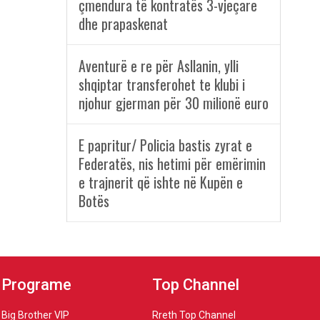
çmendura të kontratës 3-vjeçare
dhe prapaskenat
Aventurë e re për Asllanin, ylli
shqiptar transferohet te klubi i
njohur gjerman për 30 milionë euro
E papritur/ Policia bastis zyrat e
Federatës, nis hetimi për emërimin
e trajnerit që ishte në Kupën e
Botës
Programe
Top Channel
Big Brother VIP
Rreth Top Channel