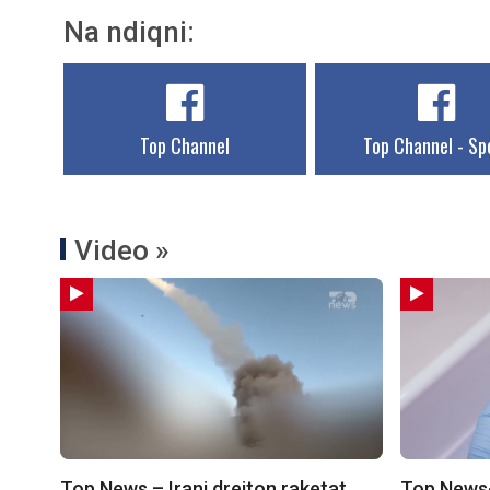
Na ndiqni:
Top Channel
Top Channel - Sp
Video »
Top News – Irani drejton raketat
Top News-