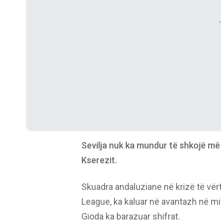
Sevilja nuk ka mundur të shkojë m
Kserezit.
Skuadra andaluziane në krizë të vë
League, ka kaluar në avantazh në m
Gioda ka barazuar shifrat.