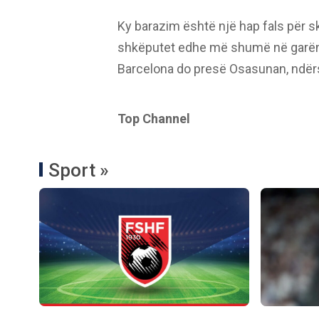
Ky barazim është një hap fals për s
shkëputet edhe më shumë në garën p
Barcelona do presë Osasunan, ndërs
Top Channel
Sport »