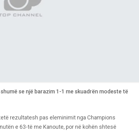
ë shumë se një barazim 1-1 me skuadrën modeste të
rtetë rezultatesh pas eleminimit nga Champions
inutën e 63-të me Kanoute, por në kohën shtesë