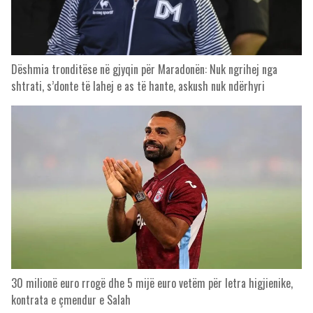
Dëshmia tronditëse në gjyqin për Maradonën: Nuk ngrihej nga
shtrati, s’donte të lahej e as të hante, askush nuk ndërhyri
30 milionë euro rrogë dhe 5 mijë euro vetëm për letra higjienike,
kontrata e çmendur e Salah