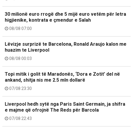
30 milionë euro rrogë dhe 5 mijë euro vetëm për letra
higjienike, kontrata e çmendur e Salah
08/08 07:00
Lëvizje surprizë te Barcelona, Ronald Araujo kalon me
huazim te Liverpool
08/08 00:03
Topi mitik i golit të Maradonës, ‘Dora e Zotit’ del në
ankand, shitja nis me 2.5 mln dollarë
07/08 23:30
Liverpool hedh sytë nga Paris Saint Germain, ja shifra
e majme që ofrojnë The Reds për Barcola
07/08 22:43