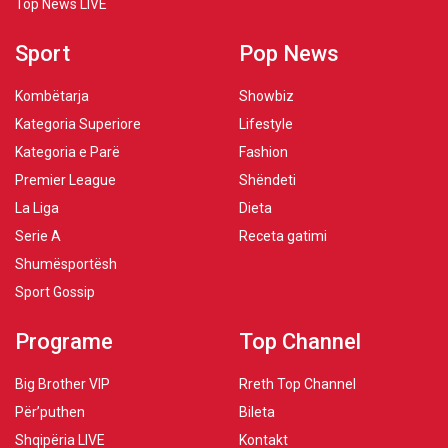
Top News LIVE
Sport
Pop News
Kombëtarja
Showbiz
Kategoria Superiore
Lifestyle
Kategoria e Parë
Fashion
Premier League
Shëndeti
La Liga
Dieta
Serie A
Receta gatimi
Shumësportësh
Sport Gossip
Programe
Top Channel
Big Brother VIP
Rreth Top Channel
Për’puthen
Bileta
Shqipëria LIVE
Kontakt