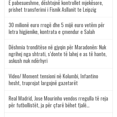
E pabesueshme, dështojnë kontrollet mjekësore,
prishet transferimi i Fisnik Asllanit te Leipzig
30 milionë euro rrogë dhe 5 mijë euro vetëm për
letra higjienike, kontrata e çmendur e Salah
Dëshmia tronditëse në gjyqin për Maradonën: Nuk
ngrihej nga shtrati, s’donte të lahej e as të hante,
askush nuk ndërhyri
Video/ Moment tensioni në Kolumbi, Infantino
hesht, truprojat largojnë gazetarët
Real Madrid, Jose Mourinho vendos rregulla të reja
për futbollistët, ja për çfarë bëhet fjalë…