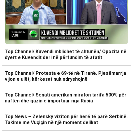
Top Channel/ Kuvendi mblidhet të shtunën/ Opozita në
dyert e Kuvendit deri në përfundim të afatit
Top Channel/ Protesta e 69-të në Tiranë. Pjesëmarrja
vijon e ulët, kërkesat nuk ndryshojnë
Top Channel/ Senati amerikan miraton tarifa 500% për
naftën dhe gazin e importuar nga Rusia
Top News – Zelensky viziton për herë të parë Serbinë.
Takime me Vuçiçin në një moment delikat