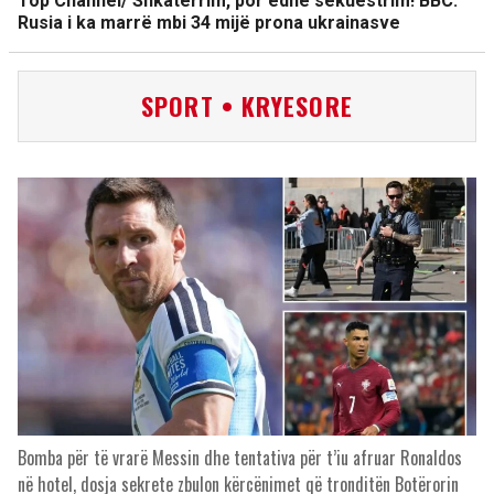
Top Channel/ Shkatërrim, por edhe sekuestrim! BBC:
Rusia i ka marrë mbi 34 mijë prona ukrainasve
SPORT • KRYESORE
Bomba për të vrarë Messin dhe tentativa për t’iu afruar Ronaldos
në hotel, dosja sekrete zbulon kërcënimet që tronditën Botërorin