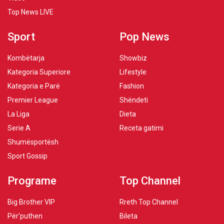
Top News LIVE
Sport
Pop News
Kombëtarja
Showbiz
Kategoria Superiore
Lifestyle
Kategoria e Parë
Fashion
Premier League
Shëndeti
La Liga
Dieta
Serie A
Receta gatimi
Shumësportësh
Sport Gossip
Programe
Top Channel
Big Brother VIP
Rreth Top Channel
Për’puthen
Bileta