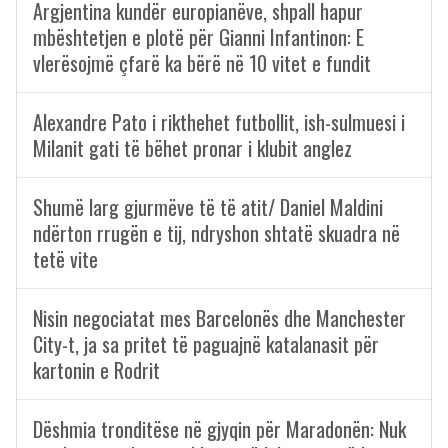
Argjentina kundër europianëve, shpall hapur
mbështetjen e plotë për Gianni Infantinon: E
vlerësojmë çfarë ka bërë në 10 vitet e fundit
Alexandre Pato i rikthehet futbollit, ish-sulmuesi i
Milanit gati të bëhet pronar i klubit anglez
Shumë larg gjurmëve të të atit/ Daniel Maldini
ndërton rrugën e tij, ndryshon shtatë skuadra në
tetë vite
Nisin negociatat mes Barcelonës dhe Manchester
City-t, ja sa pritet të paguajnë katalanasit për
kartonin e Rodrit
Dëshmia tronditëse në gjyqin për Maradonën: Nuk