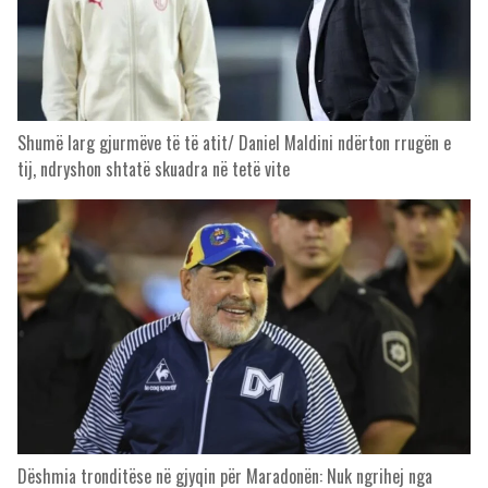
Shumë larg gjurmëve të të atit/ Daniel Maldini ndërton rrugën e
tij, ndryshon shtatë skuadra në tetë vite
Dëshmia tronditëse në gjyqin për Maradonën: Nuk ngrihej nga