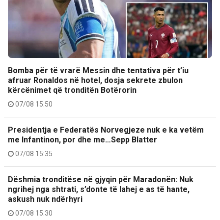
Bomba për të vrarë Messin dhe tentativa për t’iu
afruar Ronaldos në hotel, dosja sekrete zbulon
kërcënimet që tronditën Botërorin
07/08 15:50
Presidentja e Federatës Norvegjeze nuk e ka vetëm
me Infantinon, por dhe me…Sepp Blatter
07/08 15:35
Dëshmia tronditëse në gjyqin për Maradonën: Nuk
ngrihej nga shtrati, s’donte të lahej e as të hante,
askush nuk ndërhyri
07/08 15:30