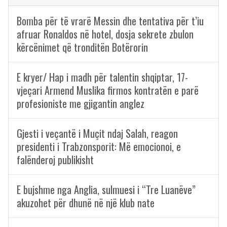
Bomba për të vrarë Messin dhe tentativa për t’iu
afruar Ronaldos në hotel, dosja sekrete zbulon
kërcënimet që tronditën Botërorin
E kryer/ Hap i madh për talentin shqiptar, 17-
vjeçari Armend Muslika firmos kontratën e parë
profesioniste me gjigantin anglez
Gjesti i veçantë i Muçit ndaj Salah, reagon
presidenti i Trabzonsporit: Më emocionoi, e
falënderoj publikisht
E bujshme nga Anglia, sulmuesi i “Tre Luanëve”
akuzohet për dhunë në një klub nate