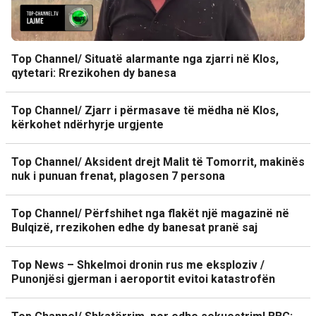
Top Channel/ Situatë alarmante nga zjarri në Klos,
qytetari: Rrezikohen dy banesa
Top Channel/ Zjarr i përmasave të mëdha në Klos,
kërkohet ndërhyrje urgjente
Top Channel/ Aksident drejt Malit të Tomorrit, makinës
nuk i punuan frenat, plagosen 7 persona
Top Channel/ Përfshihet nga flakët një magazinë në
Bulqizë, rrezikohen edhe dy banesat pranë saj
Top News – Shkelmoi dronin rus me eksploziv /
Punonjësi gjerman i aeroportit evitoi katastrofën