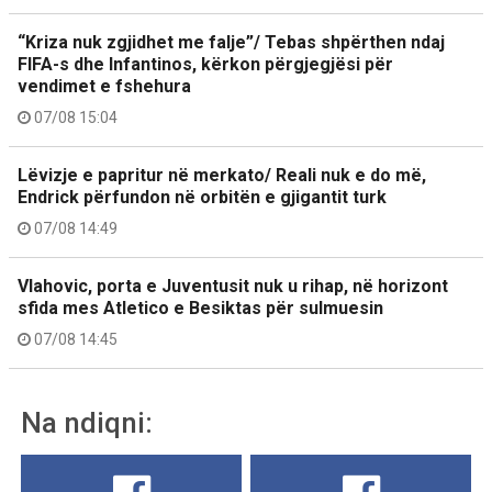
“Kriza nuk zgjidhet me falje”/ Tebas shpërthen ndaj
FIFA-s dhe Infantinos, kërkon përgjegjësi për
vendimet e fshehura
07/08 15:04
Lëvizje e papritur në merkato/ Reali nuk e do më,
Endrick përfundon në orbitën e gjigantit turk
07/08 14:49
Vlahovic, porta e Juventusit nuk u rihap, në horizont
sfida mes Atletico e Besiktas për sulmuesin
07/08 14:45
Na ndiqni: