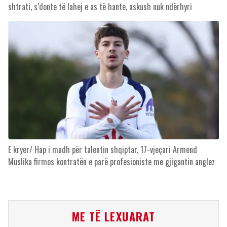
shtrati, s’donte të lahej e as të hante, askush nuk ndërhyri
E kryer/ Hap i madh për talentin shqiptar, 17-vjeçari Armend
Muslika firmos kontratën e parë profesioniste me gjigantin anglez
ME TË LEXUARAT