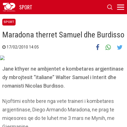
SPORT
SPORT
Maradona therret Samuel dhe Burdisso
17/02/2010 14:05
Jane kthyer ne ambjentet e kombetares argjentinase
dy mbrojtesit “italiane” Walter Samuel i Interit dhe
romanisti Nicolas Burdisso.
Njoftimi eshte bere nga vete traineri i kombetares
argjentinase, Diego Armando Maradona, ne prag te
miqesores qe do te luhet me 3 mars ne Mynih, me
Gjermanine.