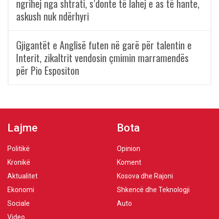
ngrihej nga shtrati, s’donte të lahej e as të hante,
askush nuk ndërhyri
Gjigantët e Anglisë futen në garë për talentin e
Interit, zikaltrit vendosin çmimin marramendës
për Pio Espositon
Lajme
Bota
Politikë
Opinion
Kronikë
Koment
Aktualitet
Kosova dhe Rajoni
Ekonomi
Shkencë dhe Teknologji
Sociale
Auto
Video