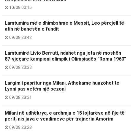
10/08 00:15
Lamtumira më e dhimbshme e Messit, Leo përcjell të
atin në banesën e fundit
09/08 23:42
Lamtumirë Livio Berruti, ndahet nga jeta në moshën
87-vjeçare kampioni olimpik i Olimpiadës “Roma 1960”
09/08 23:33
Largim i papritur nga Milani, Athekame huazohet te
Lyoni pas vetëm një sezoni
09/08 23:31
Milani në udhëkryq, e ardhmja e 15 lojtarëve në fije të
perit, nis java e vendimeve për trajnerin Amorim
09/08 23:28