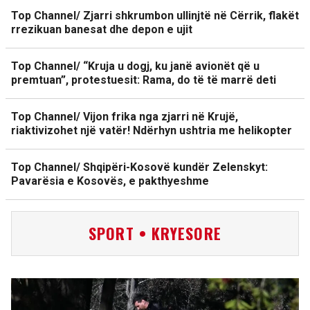
Top Channel/ Zjarri shkrumbon ullinjtë në Cërrik, flakët
rrezikuan banesat dhe depon e ujit
Top Channel/ “Kruja u dogj, ku janë avionët që u
premtuan”, protestuesit: Rama, do të të marrë deti
Top Channel/ Vijon frika nga zjarri në Krujë,
riaktivizohet një vatër! Ndërhyn ushtria me helikopter
Top Channel/ Shqipëri-Kosovë kundër Zelenskyt:
Pavarësia e Kosovës, e pakthyeshme
SPORT • KRYESORE