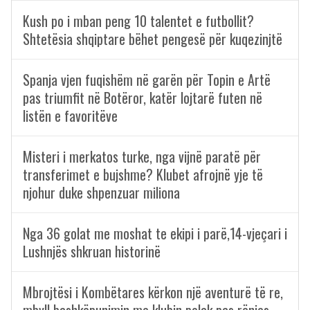
Kush po i mban peng 10 talentet e futbollit?
Shtetësia shqiptare bëhet pengesë për kuqezinjtë
Spanja vjen fuqishëm në garën për Topin e Artë
pas triumfit në Botëror, katër lojtarë futen në
listën e favoritëve
Misteri i merkatos turke, nga vijnë paratë për
transferimet e bujshme? Klubet afrojnë yje të
njohur duke shpenzuar miliona
Nga 36 golat me moshat te ekipi i parë,14-vjeçari i
Lushnjës shkruan historinë
Mbrojtësi i Kombëtares kërkon një aventurë të re,