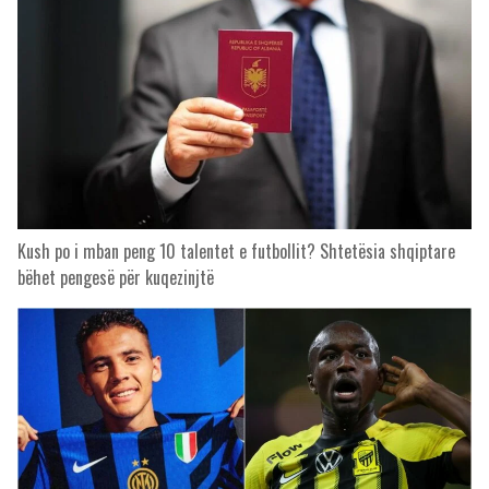
Kush po i mban peng 10 talentet e futbollit? Shtetësia shqiptare
bëhet pengesë për kuqezinjtë