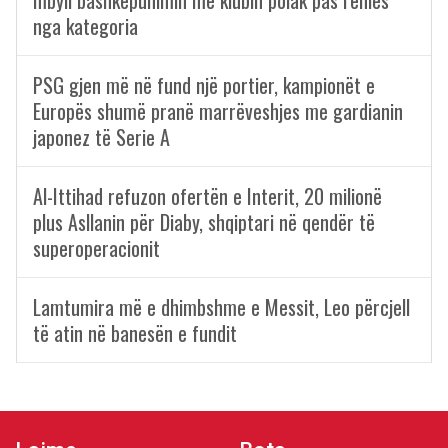
mbyll bashkëpunimin me klubin polak pas rënies
nga kategoria
PSG gjen më në fund një portier, kampionët e
Europës shumë pranë marrëveshjes me gardianin
japonez të Serie A
Al-Ittihad refuzon ofertën e Interit, 20 milionë
plus Asllanin për Diaby, shqiptari në qendër të
superoperacionit
Lamtumira më e dhimbshme e Messit, Leo përcjell
të atin në banesën e fundit