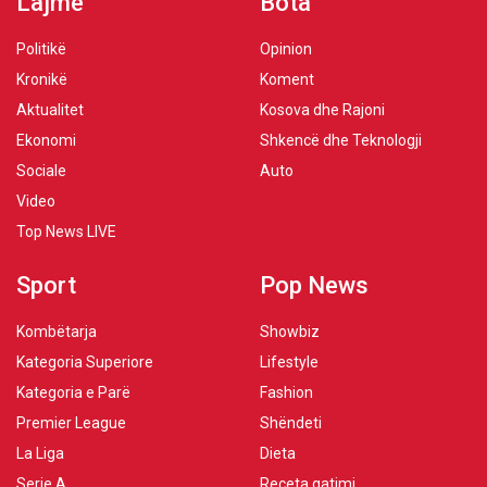
Lajme
Bota
Politikë
Opinion
Kronikë
Koment
Aktualitet
Kosova dhe Rajoni
Ekonomi
Shkencë dhe Teknologji
Sociale
Auto
Video
Top News LIVE
Sport
Pop News
Kombëtarja
Showbiz
Kategoria Superiore
Lifestyle
Kategoria e Parë
Fashion
Premier League
Shëndeti
La Liga
Dieta
Serie A
Receta gatimi