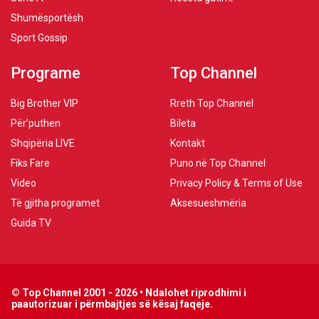
Shumësportësh
Sport Gossip
Programe
Top Channel
Big Brother VIP
Rreth Top Channel
Për’puthen
Bileta
Shqipëria LIVE
Kontakt
Fiks Fare
Puno në Top Channel
Video
Privacy Policy & Terms of Use
Të gjitha programet
Aksesueshmëria
Guida TV
© Top Channel 2001 - 2026 • Ndalohet riprodhimi i
paautorizuar i përmbajtjes së kësaj faqeje.