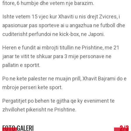
fitore, 6 humbje dhe vetem nje barazim.
Ishte vetem 15 vjec kur Xhaviti u nis drejt Zvicres, i
apasionuar pas sporteve ai u angazhua ne futboll dhe
cuditerisht perfundoi ne kick-box, ne Japoni.
Heren e fundit ai mbrojti titullin ne Prishtine, me 21
janar te vitit te shkuar para 3 mije personave ne
pallatin e sportit.
Po ne kete palester ne muajin prill, Xhavit Bajrami do e
mbroje perseri kete sport.
Pergatitjet po behen te gjitha qe ky eveniment te
zhvillohet pikerisht ne Prishtine.
FOTO GALERI
2/3