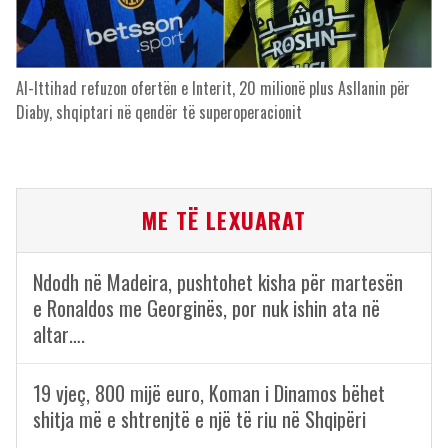
Al-Ittihad refuzon ofertën e Interit, 20 milionë plus Asllanin për
Diaby, shqiptari në qendër të superoperacionit
ME TË LEXUARAT
Ndodh në Madeira, pushtohet kisha për martesën
e Ronaldos me Georginës, por nuk ishin ata në
altar….
19 vjeç, 800 mijë euro, Koman i Dinamos bëhet
shitja më e shtrenjtë e një të riu në Shqipëri