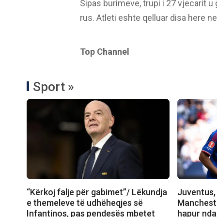
Sipas burimeve, trupi i 27 vjecarit u
rus. Atleti eshte qelluar disa here 
Top Channel
Sport »
“Kërkoj falje për gabimet”/ Lëkundja
Juventus, 
e themeleve të udhëheqjes së
Manchester
Infantinos, pas pendesës mbetet
hapur nda