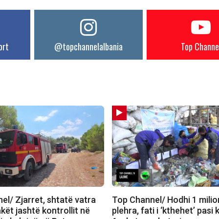
ort
@topchannelalbania
Top Channe
l/ Zjarret, shtatë vatra
Top Channel/ Hodhi 1 milio
akët jashtë kontrollit në
plehra, fati i ‘kthehet’ pasi 