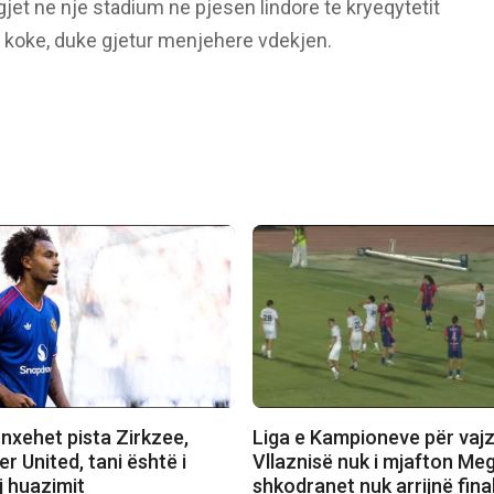
 gjet ne nje stadium ne pjesen lindore te kryeqytetit
ne koke, duke gjetur menjehere vdekjen.
nxehet pista Zirkzee,
Liga e Kampioneve për vajz
 United, tani është i
Vllaznisë nuk i mjafton Meg
j huazimit
shkodranet nuk arrijnë fina