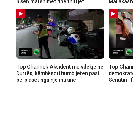
nisën marshimet dhe thirrjet
Mallakastë
Top Channel/ Aksident me vdekje në
Top Chann
Durrës, këmbësori humb jetën pasi
demokratë
përplaset nga një makinë
Senatin i 