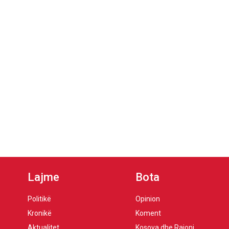
Lajme
Bota
Politikë
Opinion
Kronikë
Koment
Aktualitet
Kosova dhe Rajoni