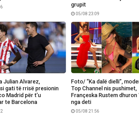
grupit
56
05/08 23:09
 Julian Alvarez,
Foto/ “Ka dalë dielli”, mode
si gati të rrisë presionin
Top Channel nis pushimet,
co Madrid për t’u
Françeska Rustem dhuron 
ar te Barcelona
nga deti
32
05/08 21:56