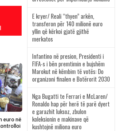
E kryer/ Reali “thyen” arkën,
transferon për 140 milionë euro
l
yllin që kërkoi gjatë gjithë
merkatos
Infantino në presion, Presidenti i
FIFA-s i bën premtimin e bujshëm
Marokut në këmbim të votës: Do
organizoni finalen e Botërorit 2030
Nga Bugatti te Ferrari e McLaren/
Ronaldo hap për herë të parë dyert
e garazhit luksoz, zbulon
koleksionin e makinave që
n euro në
kushtojnë miliona euro
kontrolloi