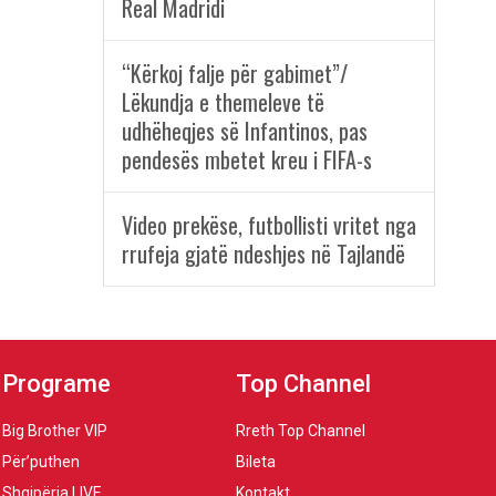
Real Madridi
“Kërkoj falje për gabimet”/
Lëkundja e themeleve të
udhëheqjes së Infantinos, pas
pendesës mbetet kreu i FIFA-s
Video prekëse, futbollisti vritet nga
rrufeja gjatë ndeshjes në Tajlandë
Programe
Top Channel
Big Brother VIP
Rreth Top Channel
Për’puthen
Bileta
Shqipëria LIVE
Kontakt