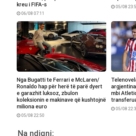
kreu i FIFA-s
05/08 23:
06/08 07:11
Nga Bugatti te Ferrari e McLaren/
Telenovela
Ronaldo hap për herë të parë dyert
argjentina
e garazhit luksoz, zbulon
mbi Atleti
koleksionin e makinave që kushtojnë
transferu
miliona euro
05/08 22:
05/08 22:50
Na ndiqni: