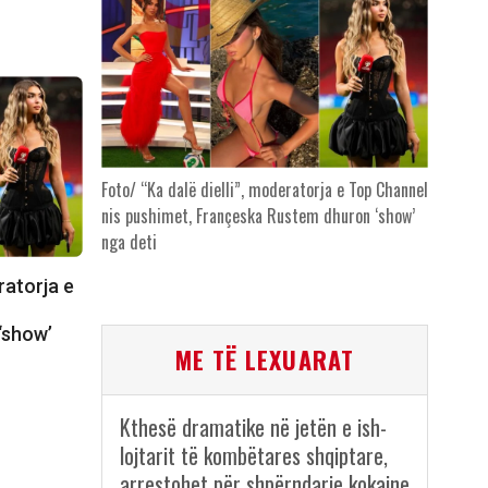
Foto/ “Ka dalë dielli”, moderatorja e Top Channel
nis pushimet, Françeska Rustem dhuron ‘show’
nga deti
ratorja e
‘show’
ME TË LEXUARAT
Kthesë dramatike në jetën e ish-
lojtarit të kombëtares shqiptare,
arrestohet për shpërndarje kokaine