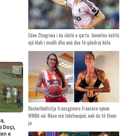
Edon Zhegrova i ka idetë e qarta: Juventus është
një klub i madh dhe unë dua të qëndroj këtu
Basketbollistja transgjinore franceze synon
WNBA-në: Nëse më telefonojnë, nuk do të them
a,
jo
i Doçi,
len e