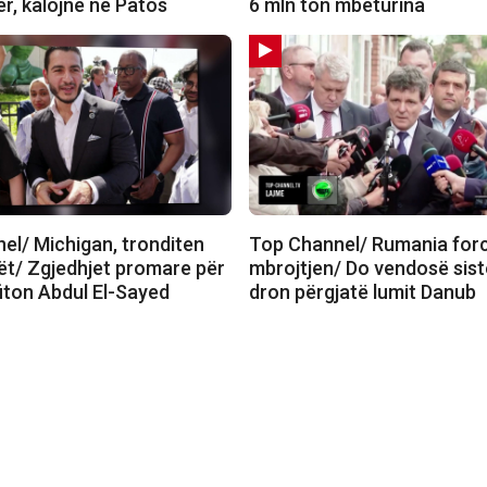
r, kalojnë në Patos
6 mln ton mbeturina
el/ Michigan, tronditen
Top Channel/ Rumania for
t/ Zgjedhjet promare për
mbrojtjen/ Do vendosë sist
fiton Abdul El-Sayed
dron përgjatë lumit Danub