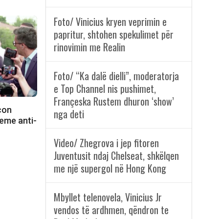
Foto/ Vinicius kryen veprimin e
papritur, shtohen spekulimet për
rinovimin me Realin
Foto/ “Ka dalë dielli”, moderatorja
e Top Channel nis pushimet,
Françeska Rustem dhuron ‘show’
con
nga deti
eme anti-
Video/ Zhegrova i jep fitoren
Juventusit ndaj Chelseat, shkëlqen
me një supergol në Hong Kong
Mbyllet telenovela, Vinicius Jr
vendos të ardhmen, qëndron te