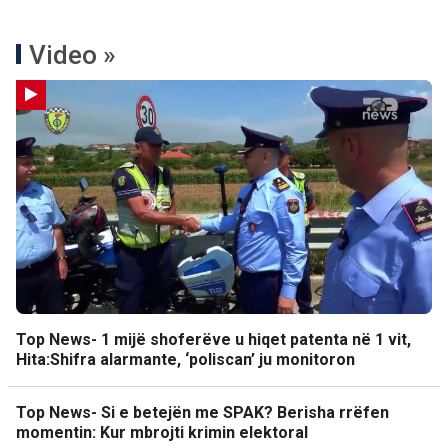
Video »
Top News- 1 mijë shoferëve u hiqet patenta në 1 vit,
Hita:Shifra alarmante, ‘poliscan’ ju monitoron
Top News- Si e betejën me SPAK? Berisha rrëfen
momentin: Kur mbrojti krimin elektoral