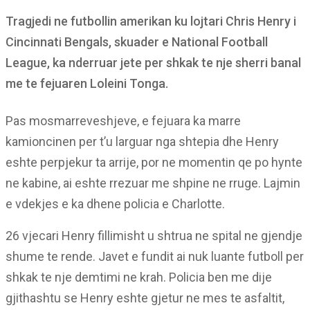
Tragjedi ne futbollin amerikan ku lojtari Chris Henry i
Cincinnati Bengals, skuader e National Football
League, ka nderruar jete per shkak te nje sherri banal
me te fejuaren Loleini Tonga.
Pas mosmarreveshjeve, e fejuara ka marre
kamioncinen per t’u larguar nga shtepia dhe Henry
eshte perpjekur ta arrije, por ne momentin qe po hynte
ne kabine, ai eshte rrezuar me shpine ne rruge. Lajmin
e vdekjes e ka dhene policia e Charlotte.
26 vjecari Henry fillimisht u shtrua ne spital ne gjendje
shume te rende. Javet e fundit ai nuk luante futboll per
shkak te nje demtimi ne krah. Policia ben me dije
gjithashtu se Henry eshte gjetur ne mes te asfaltit,