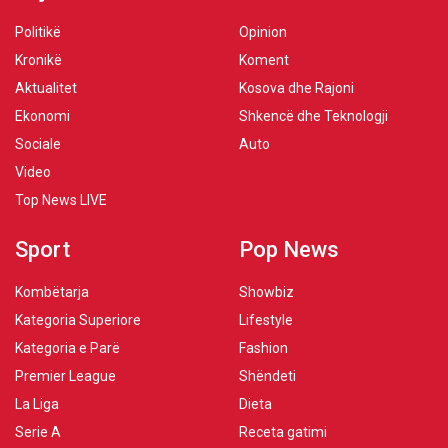
Politikë
Opinion
Kronikë
Koment
Aktualitet
Kosova dhe Rajoni
Ekonomi
Shkencë dhe Teknologji
Sociale
Auto
Video
Top News LIVE
Sport
Pop News
Kombëtarja
Showbiz
Kategoria Superiore
Lifestyle
Kategoria e Parë
Fashion
Premier League
Shëndeti
La Liga
Dieta
Serie A
Receta gatimi