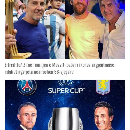
E trishtë/ Zi në familjen e Messit, babai i ikones argjentinase
ndahet nga jeta në moshën 68-vjeçare