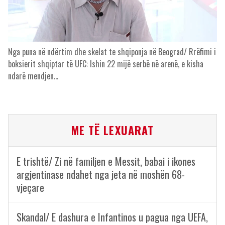
Nga puna në ndërtim dhe skelat te shqiponja në Beograd/ Rrëfimi i
boksierit shqiptar të UFC: Ishin 22 mijë serbë në arenë, e kisha
ndarë mendjen…
ME TË LEXUARAT
E trishtë/ Zi në familjen e Messit, babai i ikones
argjentinase ndahet nga jeta në moshën 68-
vjeçare
Skandal/ E dashura e Infantinos u pagua nga UEFA,