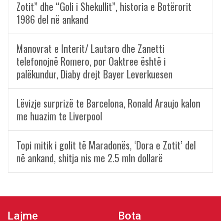
Zotit” dhe “Goli i Shekullit”, historia e Botërorit
1986 del në ankand
Manovrat e Interit/ Lautaro dhe Zanetti
telefonojnë Romero, por Oaktree është i
palëkundur, Diaby drejt Bayer Leverkuesen
Lëvizje surprizë te Barcelona, Ronald Araujo kalon
me huazim te Liverpool
Topi mitik i golit të Maradonës, ‘Dora e Zotit’ del
në ankand, shitja nis me 2.5 mln dollarë
Lajme
Bota