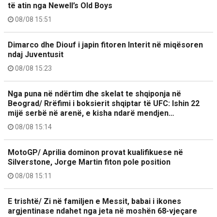
të atin nga Newell’s Old Boys
08/08 15:51
Dimarco dhe Diouf i japin fitoren Interit në miqësoren
ndaj Juventusit
08/08 15:23
Nga puna në ndërtim dhe skelat te shqiponja në
Beograd/ Rrëfimi i boksierit shqiptar të UFC: Ishin 22
mijë serbë në arenë, e kisha ndarë mendjen…
08/08 15:14
MotoGP/ Aprilia dominon provat kualifikuese në
Silverstone, Jorge Martin fiton pole position
08/08 15:11
E trishtë/ Zi në familjen e Messit, babai i ikones
argjentinase ndahet nga jeta në moshën 68-vjeçare