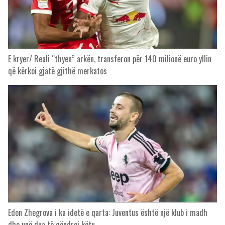
E kryer/ Reali “thyen” arkën, transferon për 140 milionë euro yllin
që kërkoi gjatë gjithë merkatos
Edon Zhegrova i ka idetë e qarta: Juventus është një klub i madh
dhe unë dua të qëndroj këtu