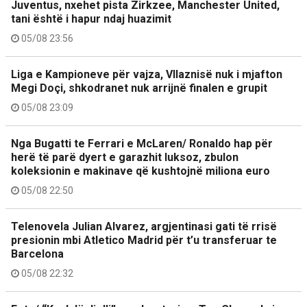
Juventus, nxehet pista Zirkzee, Manchester United,
tani është i hapur ndaj huazimit
05/08 23:56
Liga e Kampioneve për vajza, Vllaznisë nuk i mjafton
Megi Doçi, shkodranet nuk arrijnë finalen e grupit
05/08 23:09
Nga Bugatti te Ferrari e McLaren/ Ronaldo hap për
herë të parë dyert e garazhit luksoz, zbulon
koleksionin e makinave që kushtojnë miliona euro
05/08 22:50
Telenovela Julian Alvarez, argjentinasi gati të rrisë
presionin mbi Atletico Madrid për t’u transferuar te
Barcelona
05/08 22:32