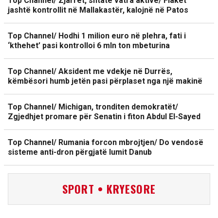
Top Channel/ Zjarret, shtatë vatra aktive/ Flakët
jashtë kontrollit në Mallakastër, kalojnë në Patos
Top Channel/ Hodhi 1 milion euro në plehra, fati i
‘kthehet’ pasi kontrolloi 6 mln ton mbeturina
Top Channel/ Aksident me vdekje në Durrës,
këmbësori humb jetën pasi përplaset nga një makinë
Top Channel/ Michigan, tronditen demokratët/
Zgjedhjet promare për Senatin i fiton Abdul El-Sayed
Top Channel/ Rumania forcon mbrojtjen/ Do vendosë
sisteme anti-dron përgjatë lumit Danub
SPORT • KRYESORE