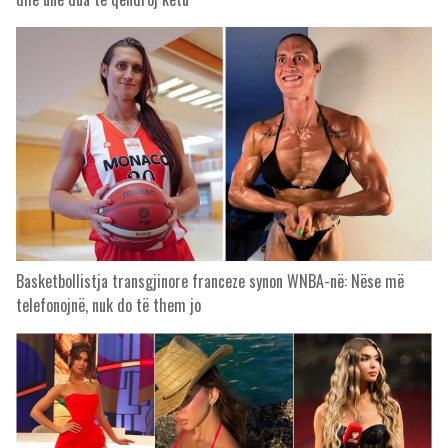
Basketbollistja transgjinore franceze synon WNBA-në: Nëse më
telefonojnë, nuk do të them jo