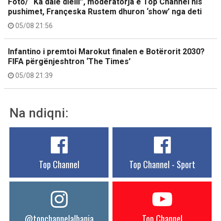
Foto/ “Ka dalë dielli”, moderatorja e Top Channel nis
pushimet, Françeska Rustem dhuron ‘show’ nga deti
05/08 21:56
Infantino i premtoi Marokut finalen e Botërorit 2030?
FIFA përgënjeshtron ‘The Times’
05/08 21:39
Na ndiqni:
Top Channel
Top Channel - Sport
@topchannelalbania
Top Channel