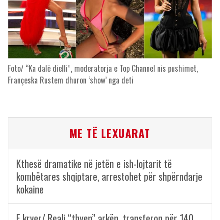
Foto/ “Ka dalë dielli”, moderatorja e Top Channel nis pushimet,
Françeska Rustem dhuron ‘show’ nga deti
ME TË LEXUARAT
Kthesë dramatike në jetën e ish-lojtarit të
kombëtares shqiptare, arrestohet për shpërndarje
kokaine
E kryer/ Reali “thyen” arkën, transferon për 140