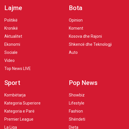
Lajme
Bota
Politikë
Opinion
Kronikë
Koment
Aktualitet
Kosova dhe Rajoni
Ekonomi
Shkencë dhe Teknologji
Sociale
Auto
Video
Top News LIVE
Sport
Pop News
Kombëtarja
Showbiz
Kategoria Superiore
Lifestyle
Kategoria e Parë
Fashion
Premier League
Shëndeti
La Liga
Dieta