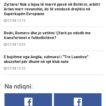
Zyrtare/ Nuk u lejua të marrë pjesë në Botëror, arbitri
Artan merr revanshin, do të vendosë drejtësi në
Superkupën Evropiane
07/08 13:19
Rodri, Romero dhe jo vetëm/ Çfarë po ndodh me
transferimet e futbollistëve?
07/08 13:03
E bujshme nga Anglia, sulmuesi i “Tre Luanëve”
akuzohet për dhunë në një klub nate
07/08 12:33
Na ndiqni: