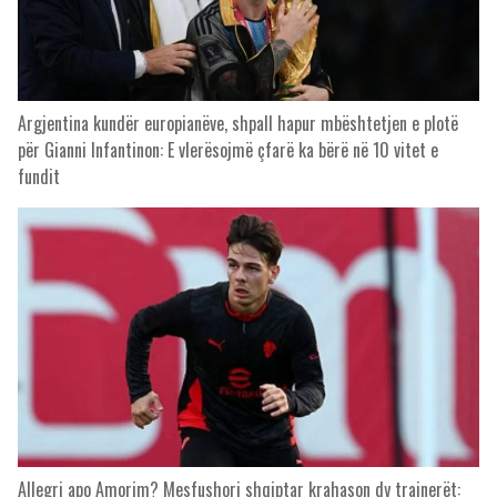
Argjentina kundër europianëve, shpall hapur mbështetjen e plotë
për Gianni Infantinon: E vlerësojmë çfarë ka bërë në 10 vitet e
fundit
Allegri apo Amorim? Mesfushori shqiptar krahason dy trajnerët: