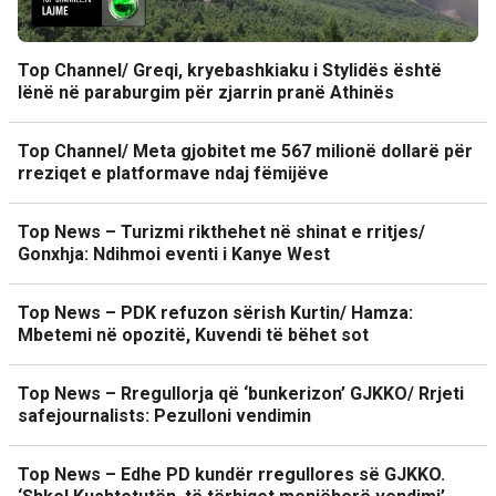
Top Channel/ Greqi, kryebashkiaku i Stylidës është
lënë në paraburgim për zjarrin pranë Athinës
Top Channel/ Meta gjobitet me 567 milionë dollarë për
rreziqet e platformave ndaj fëmijëve
Top News – Turizmi rikthehet në shinat e rritjes/
Gonxhja: Ndihmoi eventi i Kanye West
Top News – PDK refuzon sërish Kurtin/ Hamza:
Mbetemi në opozitë, Kuvendi të bëhet sot
Top News – Rregullorja që ‘bunkerizon’ GJKKO/ Rrjeti
safejournalists: Pezulloni vendimin
Top News – Edhe PD kundër rregullores së GJKKO.