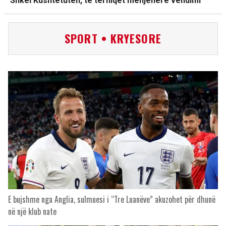
‘Shkel Kushtetutën, të tërhiqet menjëherë vendimi’
SPORT • KRYESORE
E bujshme nga Anglia, sulmuesi i “Tre Luanëve” akuzohet për dhunë
në një klub nate