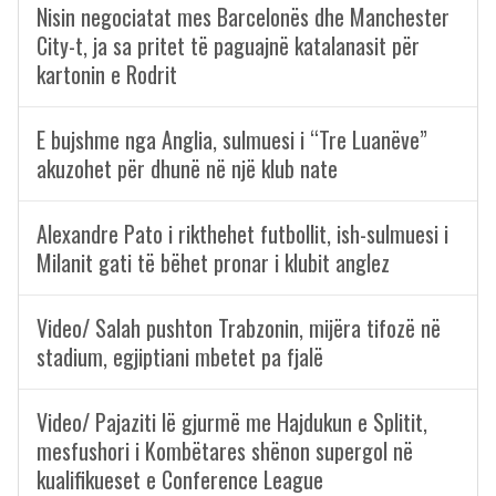
Nisin negociatat mes Barcelonës dhe Manchester
City-t, ja sa pritet të paguajnë katalanasit për
kartonin e Rodrit
E bujshme nga Anglia, sulmuesi i “Tre Luanëve”
akuzohet për dhunë në një klub nate
Alexandre Pato i rikthehet futbollit, ish-sulmuesi i
Milanit gati të bëhet pronar i klubit anglez
Video/ Salah pushton Trabzonin, mijëra tifozë në
stadium, egjiptiani mbetet pa fjalë
Video/ Pajaziti lë gjurmë me Hajdukun e Splitit,
mesfushori i Kombëtares shënon supergol në
kualifikueset e Conference League