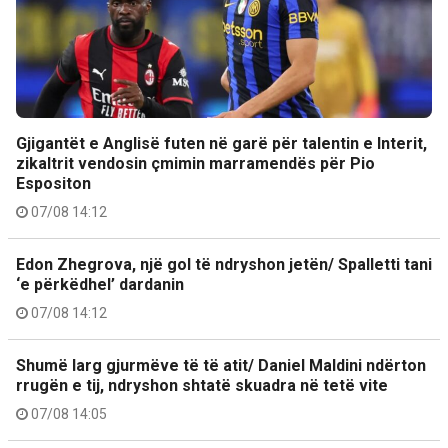
Gjigantët e Anglisë futen në garë për talentin e Interit,
zikaltrit vendosin çmimin marramendës për Pio
Espositon
07/08 14:12
Edon Zhegrova, një gol të ndryshon jetën/ Spalletti tani
‘e përkëdhel’ dardanin
07/08 14:12
Shumë larg gjurmëve të të atit/ Daniel Maldini ndërton
rrugën e tij, ndryshon shtatë skuadra në tetë vite
07/08 14:05