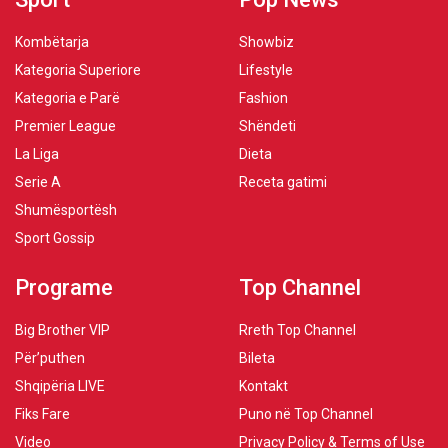
Kombëtarja
Showbiz
Kategoria Superiore
Lifestyle
Kategoria e Parë
Fashion
Premier League
Shëndeti
La Liga
Dieta
Serie A
Receta gatimi
Shumësportësh
Sport Gossip
Programe
Top Channel
Big Brother VIP
Rreth Top Channel
Për’puthen
Bileta
Shqipëria LIVE
Kontakt
Fiks Fare
Puno në Top Channel
Video
Privacy Policy & Terms of Use