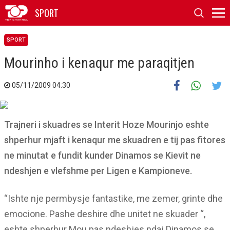
SPORT
SPORT
Mourinho i kenaqur me paraqitjen
05/11/2009 04:30
Trajneri i skuadres se Interit Hoze Mourinjo eshte
shperhur mjaft i kenaqur me skuadren e tij pas fitores
ne minutat e fundit kunder Dinamos se Kievit ne
ndeshjen e vlefshme per Ligen e Kampioneve.
“Ishte nje permbysje fantastike, me zemer, grinte dhe
emocione. Pashe deshire dhe unitet ne skuader “,
eshte shperhur Mou pas ndeshjes ndaj Dinamos se