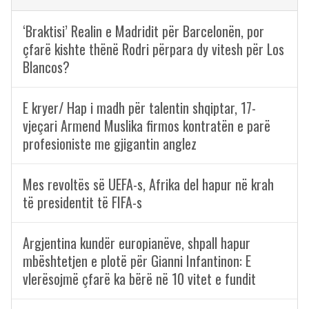
‘Braktisi’ Realin e Madridit për Barcelonën, por
çfarë kishte thënë Rodri përpara dy vitesh për Los
Blancos?
E kryer/ Hap i madh për talentin shqiptar, 17-
vjeçari Armend Muslika firmos kontratën e parë
profesioniste me gjigantin anglez
Mes revoltës së UEFA-s, Afrika del hapur në krah
të presidentit të FIFA-s
Argjentina kundër europianëve, shpall hapur
mbështetjen e plotë për Gianni Infantinon: E
vlerësojmë çfarë ka bërë në 10 vitet e fundit