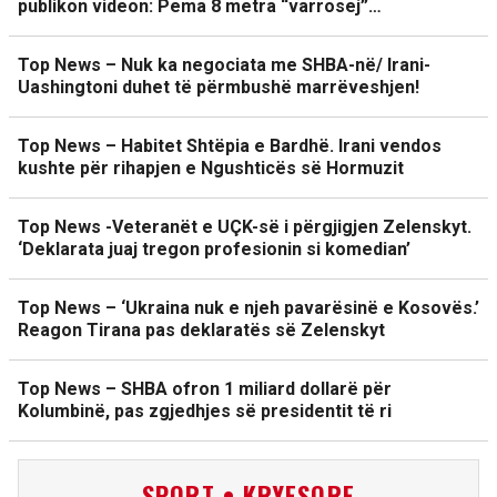
publikon videon: Pema 8 metra “varrosej”…
Top News – Nuk ka negociata me SHBA-në/ Irani-
Uashingtoni duhet të përmbushë marrëveshjen!
Top News – Habitet Shtëpia e Bardhë. Irani vendos
kushte për rihapjen e Ngushticës së Hormuzit
Top News -Veteranët e UÇK-së i përgjigjen Zelenskyt.
‘Deklarata juaj tregon profesionin si komedian’
Top News – ‘Ukraina nuk e njeh pavarësinë e Kosovës.’
Reagon Tirana pas deklaratës së Zelenskyt
Top News – SHBA ofron 1 miliard dollarë për
Kolumbinë, pas zgjedhjes së presidentit të ri
SPORT • KRYESORE