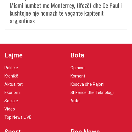
Miami humbet me Monterrey, tifozët dhe De Paul i
kushtojnë një homazh të veçantë kapitenit
argjentinas
Lajme
Bota
Politikë
Opinion
Kronikë
Koment
Aktualitet
Kosova dhe Rajoni
Ekonomi
Shkencë dhe Teknologji
Sociale
Auto
Video
Top News LIVE
Sport
Pop News