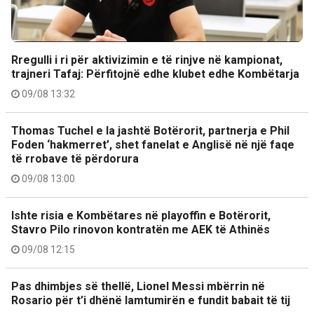
Rregulli i ri për aktivizimin e të rinjve në kampionat,
trajneri Tafaj: Përfitojnë edhe klubet edhe Kombëtarja
09/08 13:32
Thomas Tuchel e la jashtë Botërorit, partnerja e Phil
Foden ‘hakmerret’, shet fanelat e Anglisë në një faqe
të rrobave të përdorura
09/08 13:00
Ishte risia e Kombëtares në playoffin e Botërorit,
Stavro Pilo rinovon kontratën me AEK të Athinës
09/08 12:15
Pas dhimbjes së thellë, Lionel Messi mbërrin në
Rosario për t’i dhënë lamtumirën e fundit babait të tij