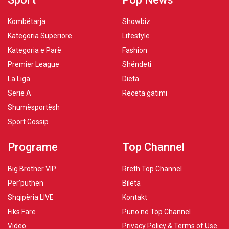
Kombëtarja
Showbiz
Kategoria Superiore
Lifestyle
Kategoria e Parë
Fashion
Premier League
Shëndeti
La Liga
Dieta
Serie A
Receta gatimi
Shumësportësh
Sport Gossip
Programe
Top Channel
Big Brother VIP
Rreth Top Channel
Për’puthen
Bileta
Shqipëria LIVE
Kontakt
Fiks Fare
Puno në Top Channel
Video
Privacy Policy & Terms of Use