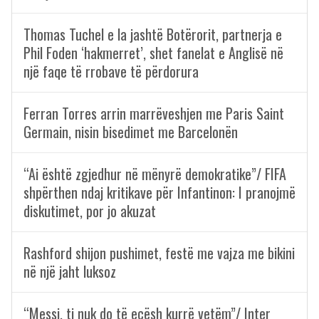
Thomas Tuchel e la jashtë Botërorit, partnerja e
Phil Foden ‘hakmerret’, shet fanelat e Anglisë në
një faqe të rrobave të përdorura
Ferran Torres arrin marrëveshjen me Paris Saint
Germain, nisin bisedimet me Barcelonën
“Ai është zgjedhur në mënyrë demokratike”/ FIFA
shpërthen ndaj kritikave për Infantinon: I pranojmë
diskutimet, por jo akuzat
Rashford shijon pushimet, festë me vajza me bikini
në një jaht luksoz
“Messi, ti nuk do të ecësh kurrë vetëm”/ Inter