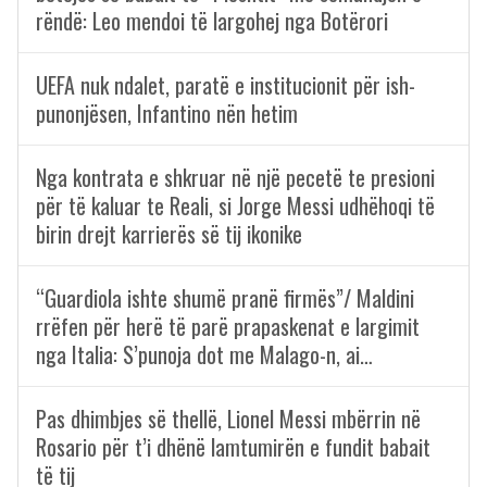
rëndë: Leo mendoi të largohej nga Botërori
UEFA nuk ndalet, paratë e institucionit për ish-
punonjësen, Infantino nën hetim
Nga kontrata e shkruar në një pecetë te presioni
për të kaluar te Reali, si Jorge Messi udhëhoqi të
birin drejt karrierës së tij ikonike
“Guardiola ishte shumë pranë firmës”/ Maldini
rrëfen për herë të parë prapaskenat e largimit
nga Italia: S’punoja dot me Malago-n, ai…
Pas dhimbjes së thellë, Lionel Messi mbërrin në
Rosario për t’i dhënë lamtumirën e fundit babait
të tij