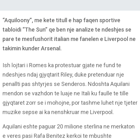
“Aquiloony”, me kete titull e hap faqen sportive
tabloidi “The Sun” qe ben nje analize te ndeshjes se
pare te mesfushorit italian me fanelen e Liverpool ne
takimin kunder Arsenal.
Ish lojtari i Romes ka protestuar gjate ne fund te
ndeshjes ndaj gjyqtarit Riley, duke pretenduar nje
penallti pas shtyrjes se Senderos. Ndoshta Aquilani
mendon se vazhdon te luaje ne Itali ku faulle te tille
gjyqtaret zorr se i mohojne, por tashme luhet nje tjeter
muzike sepse ai ka nenshkruar me Liverpool.
Aquilani eshte paguar 20 milione sterlina ne merkaton
e veres pasi Rafa Benitez kerkoi te mbushte