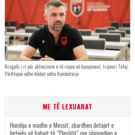
Rregulli i ri për aktivizimin e të rinjve në kampionat, trajneri Tafaj:
Përfitojnë edhe klubet edhe Kombëtarja
ME TË LEXUARAT
Humbja e madhe e Messit, zbardhen detajet e
betejës së babait të “Pleshtit” me sëmundjen e