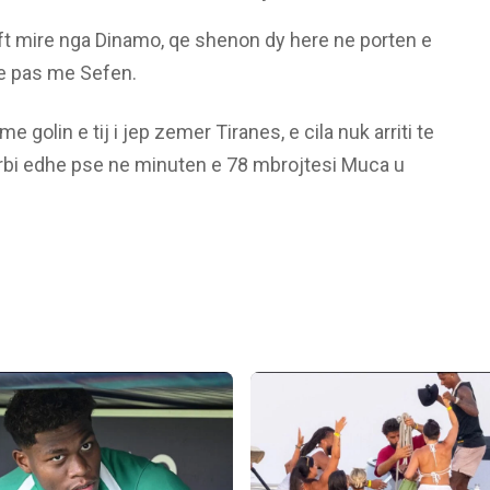
t mire nga Dinamo, qe shenon dy here ne porten e
me pas me Sefen.
e golin e tij i jep zemer Tiranes, e cila nuk arriti te
rbi edhe pse ne minuten e 78 mbrojtesi Muca u