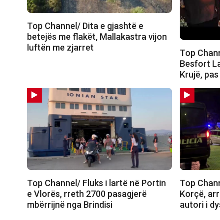
Top Channel/ Dita e gjashtë e
betejës me flakët, Mallakastra vijon
luftën me zjarret
Top Channe
Besfort La
Krujë, pas
Top Channel/ Fluks i lartë në Portin
Top Chann
e Vlorës, rreth 2700 pasagjerë
Korçë, ar
mbërrijnë nga Brindisi
autori i dy