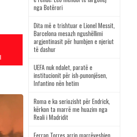
nga Botërori
Dita më e trishtuar e Lionel Messit,
Barcelona mesazh ngushëllimi
argjentinasit për humbjen e njeriut
të dashur
l
UEFA nuk ndalet, paratë e
institucionit për ish-punonjësen,
Infantino nën hetim
Roma e ka seriozisht për Endrick,
kërkon ta marrë me huazim nga
Reali i Madridit
Ferran Torres arrin marrëveshjen