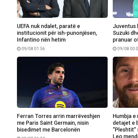
UEFA nuk ndalet, paratë e
Juventus k
institucionit për ish-punonjësen,
Suzuki dh
Infantino nën hetim
pranuar o
09/08 01:56
09/08 00:
Ferran Torres arrin marrëveshjen
Humbja e 
me Paris Saint Germain, nisin
detajet e 
bisedimet me Barcelonën
“Pleshtit
Leo mendo