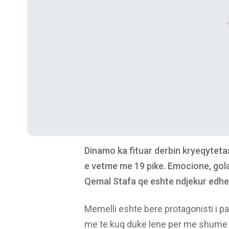
Dinamo ka fituar derbin kryeqyteta
e vetme me 19 pike. Emocione, gol
Qemal Stafa qe eshte ndjekur edhe 
Memelli eshte bere protagonisti i p
me te kuq duke lene per me shume s