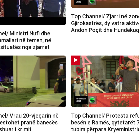
Top Channel/ Zjarri në zon
Gjirokastrës, dy vatra akti
Andon Poçit dhe Hundëkuq
l/ Ministri Nufi dhe
mallari në terren, në
 situatës nga zjarret
el/ Vrau 20-vjeçarin në
Top Channel/ Protesta re
restohet pranë banesës
besën e Ramës, qytetarët 7
shuar i krimit
tubim përpara Kryeministri