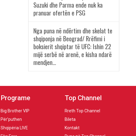
Suzuki dhe Parma ende nuk ka
pranuar ofertën e PSG
Nga puna në ndërtim dhe skelat te
shqiponja në Beograd/ Rrëfimi i
boksierit shqiptar të UFC: Ishin 22
mijë serbë në arenë, e kisha ndarë
mendjen…
Programe
Top Channel
Big Brother VIP
Rreth Top Channel
Për’puthen
Bileta
Shqipëria LIVE
Kontakt