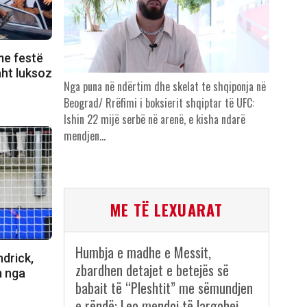
me festë
aht luksoz
Nga puna në ndërtim dhe skelat te shqiponja në
Beograd/ Rrëfimi i boksierit shqiptar të UFC:
Ishin 22 mijë serbë në arenë, e kisha ndarë
mendjen…
ME TË LEXUARAT
Humbja e madhe e Messit,
ndrick,
zbardhen detajet e betejës së
m nga
babait të “Pleshtit” me sëmundjen
e rëndë: Leo mendoi të largohej