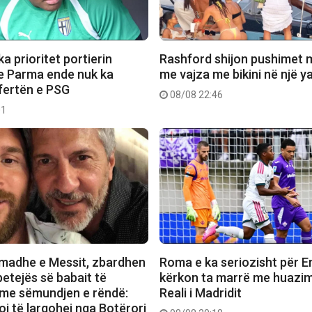
a prioritet portierin
Rashford shijon pushimet 
e Parma ende nuk ka
me vajza me bikini në një y
fertën e PSG
08/08 22:46
01
madhe e Messit, zbardhen
Roma e ka seriozisht për E
betejës së babait të
kërkon ta marrë me huazi
” me sëmundjen e rëndë:
Reali i Madridit
i të largohej nga Botërori