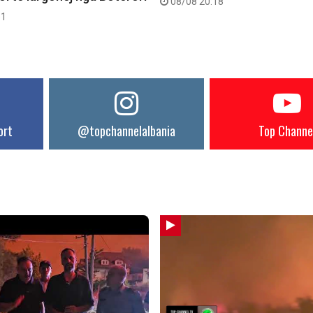
08/08 20:18
51
ort
@topchannelalbania
Top Channe