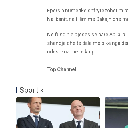
Epersia numerike shfrytezohet mjaf
Nallbanit, ne fillim me Bakajn dhe 
Ne fundin e pjeses se pare Abilaliaj m
shenoje dhe te dale me pike nga de
ndeshkua me te kuq.
Top Channel
Sport »