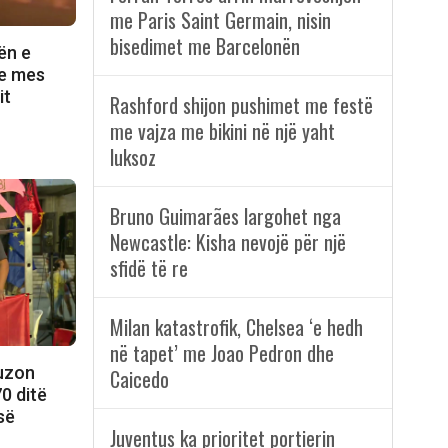
me Paris Saint Germain, nisin
bisedimet me Barcelonën
ën e
ve mes
it
Rashford shijon pushimet me festë
me vajza me bikini në një yaht
luksoz
Bruno Guimarães largohet nga
Newcastle: Kisha nevojë për një
sfidë të re
Milan katastrofik, Chelsea ‘e hedh
në tapet’ me Joao Pedron dhe
fuzon
Caicedo
0 ditë
së
Juventus ka prioritet portierin