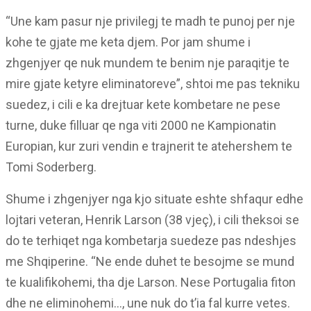
“Une kam pasur nje privilegj te madh te punoj per nje
kohe te gjate me keta djem. Por jam shume i
zhgenjyer qe nuk mundem te benim nje paraqitje te
mire gjate ketyre eliminatoreve”, shtoi me pas tekniku
suedez, i cili e ka drejtuar kete kombetare ne pese
turne, duke filluar qe nga viti 2000 ne Kampionatin
Europian, kur zuri vendin e trajnerit te atehershem te
Tomi Soderberg.
Shume i zhgenjyer nga kjo situate eshte shfaqur edhe
lojtari veteran, Henrik Larson (38 vjeç), i cili theksoi se
do te terhiqet nga kombetarja suedeze pas ndeshjes
me Shqiperine. “Ne ende duhet te besojme se mund
te kualifikohemi, tha dje Larson. Nese Portugalia fiton
dhe ne eliminohemi…, une nuk do t’ia fal kurre vetes.