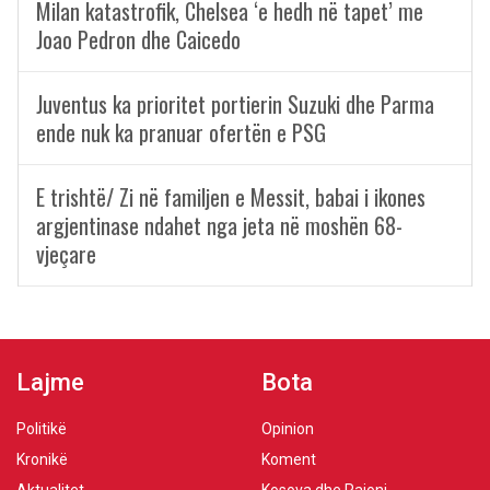
Milan katastrofik, Chelsea ‘e hedh në tapet’ me
Joao Pedron dhe Caicedo
Juventus ka prioritet portierin Suzuki dhe Parma
ende nuk ka pranuar ofertën e PSG
E trishtë/ Zi në familjen e Messit, babai i ikones
argjentinase ndahet nga jeta në moshën 68-
vjeçare
Lajme
Bota
Politikë
Opinion
Kronikë
Koment