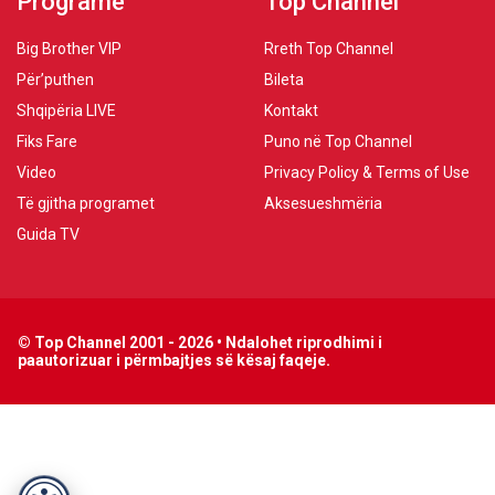
Programe
Top Channel
Big Brother VIP
Rreth Top Channel
Për’puthen
Bileta
Shqipëria LIVE
Kontakt
Fiks Fare
Puno në Top Channel
Video
Privacy Policy & Terms of Use
Të gjitha programet
Aksesueshmëria
Guida TV
© Top Channel 2001 - 2026 • Ndalohet riprodhimi i
paautorizuar i përmbajtjes së kësaj faqeje.