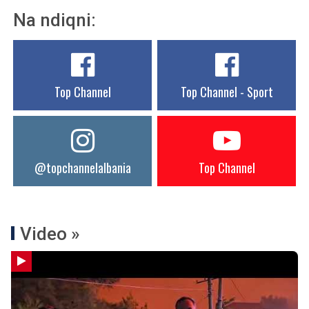
Na ndiqni:
Top Channel
Top Channel - Sport
@topchannelalbania
Top Channel
Video »