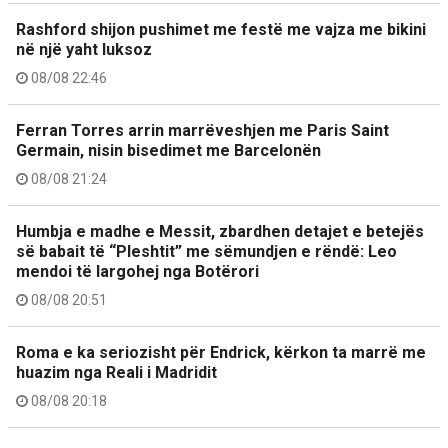
Rashford shijon pushimet me festë me vajza me bikini
në një yaht luksoz
08/08 22:46
Ferran Torres arrin marrëveshjen me Paris Saint
Germain, nisin bisedimet me Barcelonën
08/08 21:24
Humbja e madhe e Messit, zbardhen detajet e betejës
së babait të “Pleshtit” me sëmundjen e rëndë: Leo
mendoi të largohej nga Botërori
08/08 20:51
Roma e ka seriozisht për Endrick, kërkon ta marrë me
huazim nga Reali i Madridit
08/08 20:18