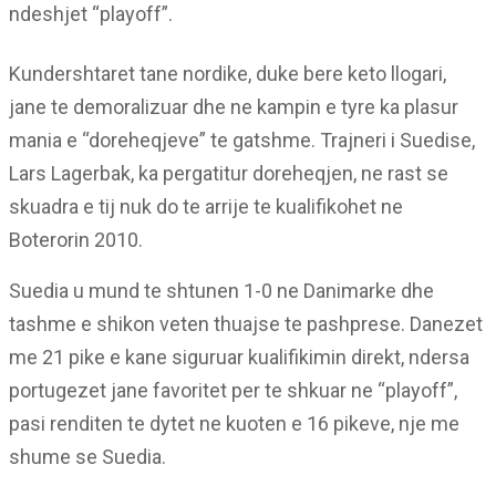
ndeshjet “playoff”.
Kundershtaret tane nordike, duke bere keto llogari,
jane te demoralizuar dhe ne kampin e tyre ka plasur
mania e “doreheqjeve” te gatshme. Trajneri i Suedise,
Lars Lagerbak, ka pergatitur doreheqjen, ne rast se
skuadra e tij nuk do te arrije te kualifikohet ne
Boterorin 2010.
Suedia u mund te shtunen 1-0 ne Danimarke dhe
tashme e shikon veten thuajse te pashprese. Danezet
me 21 pike e kane siguruar kualifikimin direkt, ndersa
portugezet jane favoritet per te shkuar ne “playoff”,
pasi renditen te dytet ne kuoten e 16 pikeve, nje me
shume se Suedia.