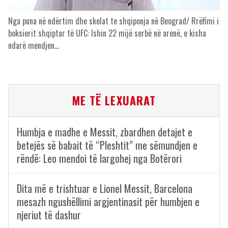
Nga puna në ndërtim dhe skelat te shqiponja në Beograd/ Rrëfimi i
boksierit shqiptar të UFC: Ishin 22 mijë serbë në arenë, e kisha
ndarë mendjen…
ME TË LEXUARAT
Humbja e madhe e Messit, zbardhen detajet e
betejës së babait të “Pleshtit” me sëmundjen e
rëndë: Leo mendoi të largohej nga Botërori
Dita më e trishtuar e Lionel Messit, Barcelona
mesazh ngushëllimi argjentinasit për humbjen e
njeriut të dashur