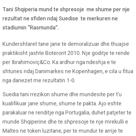
Tani Shqiperia mund te shpresoje me shume per nje
rezultat ne sfiden ndaj Suedise te merkuren ne
stadiumin “Rasmunda”.
Kundershtaret tane jane te demoralizuar dhe thuajse
praktikisht jashte Boterorit 2010. Nje goditje te rende
per Ibrahimoviç&Co. Ka ardhur nga ndeshja e te
shtunes ndaj Danimarkes ne Kopenhagen, e cila u fitua
nga danezet me rezultatin 1-0.
Suedia tani rrezikon shume dhe mundesite per t’u
kualifikuar jane shume, shume te pakta. Ajo eshte
parakaluar ne renditje nga Portugalia, duhet patjeter te
munde Shqiperine dhe te shpresoje te nje mrekulli e
Maltes ne token luzitane, per te mundur te arrije te