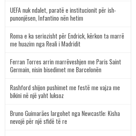
UEFA nuk ndalet, paratë e institucionit për ish-
punonjësen, Infantino nën hetim
Roma e ka seriozisht për Endrick, kërkon ta marrë
me huazim nga Reali i Madridit
Ferran Torres arrin marrëveshjen me Paris Saint
Germain, nisin bisedimet me Barcelonën
Rashford shijon pushimet me festë me vajza me
bikini në një yaht luksoz
Bruno Guimarães largohet nga Newcastle: Kisha
nevojë për një sfidë të re