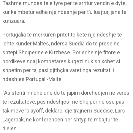
Tashme mundesite e tyre per te arritur vendin e dyte,
kur ka mbetur edhe nje ndeshje per t’u luajtur, jane te
kufizuara.
Portugalia te merkuren pritet te kete nje ndeshje te
lehte kunder Maltes, ndersa Suedia do te prese ne
shtepi Shqiperine e Kuzhese. Por edhe nje fitore e
nordikeve ndaj kombetares kuqezi nuk shikohet si
shpetim per ta, pasi gjithçka varet nga rezultati i
ndeshjes Portugali-Malte.
“Asistenti im dhe une do te japim doreheqjen ne varesi
te rezultateve, pas ndeshjes me Shqiperine ose pas
takimeve ‘playoff, deklaroi dje trajneri i Suedise, Lars
Lagerbak, ne konferencen per shtyp te mbajtur te
dielen.