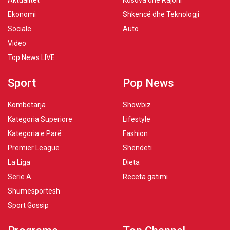
Aktualitet
Kosova dhe Rajoni
Ekonomi
Shkencë dhe Teknologji
Sociale
Auto
Video
Top News LIVE
Sport
Pop News
Kombëtarja
Showbiz
Kategoria Superiore
Lifestyle
Kategoria e Parë
Fashion
Premier League
Shëndeti
La Liga
Dieta
Serie A
Receta gatimi
Shumësportësh
Sport Gossip