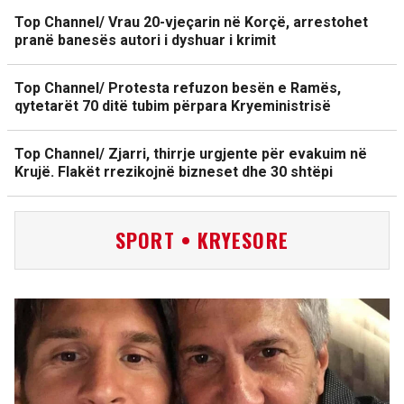
Top Channel/ Vrau 20-vjeçarin në Korçë, arrestohet
pranë banesës autori i dyshuar i krimit
Top Channel/ Protesta refuzon besën e Ramës,
qytetarët 70 ditë tubim përpara Kryeministrisë
Top Channel/ Zjarri, thirrje urgjente për evakuim në
Krujë. Flakët rrezikojnë bizneset dhe 30 shtëpi
SPORT • KRYESORE