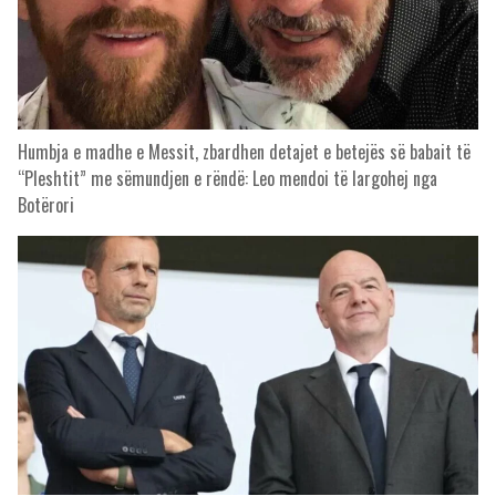
Humbja e madhe e Messit, zbardhen detajet e betejës së babait të
“Pleshtit” me sëmundjen e rëndë: Leo mendoi të largohej nga
Botërori