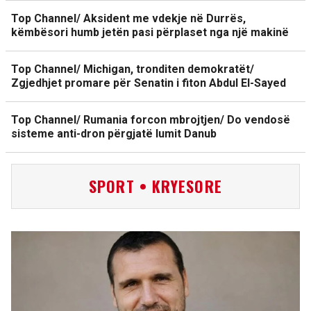
Top Channel/ Aksident me vdekje në Durrës,
këmbësori humb jetën pasi përplaset nga një makinë
Top Channel/ Michigan, tronditen demokratët/
Zgjedhjet promare për Senatin i fiton Abdul El-Sayed
Top Channel/ Rumania forcon mbrojtjen/ Do vendosë
sisteme anti-dron përgjatë lumit Danub
SPORT • KRYESORE