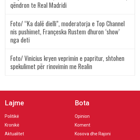
qëndron te Real Madridi
Foto/ “Ka dalë dielli”, moderatorja e Top Channel
nis pushimet, Françeska Rustem dhuron ‘show’
nga deti
Foto/ Vinicius kryen veprimin e papritur, shtohen
spekulimet për rinovimin me Realin
Lajme
Bota
Politikë
Opinion
Kronikë
Koment
Aktualitet
Kosova dhe Rajoni