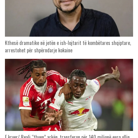
Kthesë dramatike në jetën e ish-lojtarit të kombëtares shqiptare,
arrestohet për shpërndarje kokaine
E kryer/ Reali “thyen” arkën, transferon për 140 milionë euro yllin