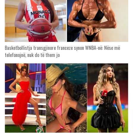
Basketbollistja transgjinore franceze synon WNBA-në: Nëse më
telefonojnë, nuk do të them jo