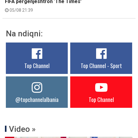
FIFA përgënjeshtron ‘The Times’
05/08 21:39
Na ndiqni:
Top Channel
Top Channel - Sport
@topchannelalbania
Top Channel
Video »