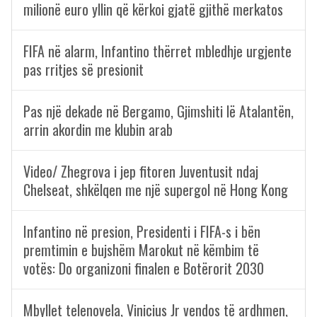
milionë euro yllin që kërkoi gjatë gjithë merkatos
FIFA në alarm, Infantino thërret mbledhje urgjente
pas rritjes së presionit
Pas një dekade në Bergamo, Gjimshiti lë Atalantën,
arrin akordin me klubin arab
Video/ Zhegrova i jep fitoren Juventusit ndaj
Chelseat, shkëlqen me një supergol në Hong Kong
Infantino në presion, Presidenti i FIFA-s i bën
premtimin e bujshëm Marokut në këmbim të
votës: Do organizoni finalen e Botërorit 2030
Mbyllet telenovela, Vinicius Jr vendos të ardhmen,