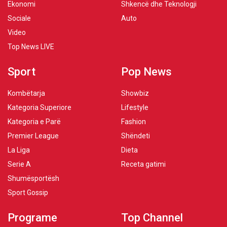
Ekonomi
Shkencë dhe Teknologji
Sociale
Auto
Video
Top News LIVE
Sport
Pop News
Kombëtarja
Showbiz
Kategoria Superiore
Lifestyle
Kategoria e Parë
Fashion
Premier League
Shëndeti
La Liga
Dieta
Serie A
Receta gatimi
Shumësportësh
Sport Gossip
Programe
Top Channel