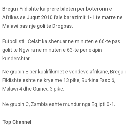
Bregu i Fildishte ka prere bileten per boterorin e
Afrikes se Jugut 2010 fale barazimit 1-1 te marre ne
Malawi pas nje goli te Drogbas.
Futbollisti i Celsit ka shenuar ne minuten e 66-te pas
golit te Ngwira ne minuten e 63-te per ekipin
kundershtar.
Ne grupin E per kualifikimet e vendeve afrikane, Bregu i
Fildishte eshte ne krye me 13 pike, Burkina Faso 6,
Malawi 4 dhe Guinea 3 pike.
Ne grupin C, Zambia eshte mundur nga Egjipti 0-1.
Top Channel