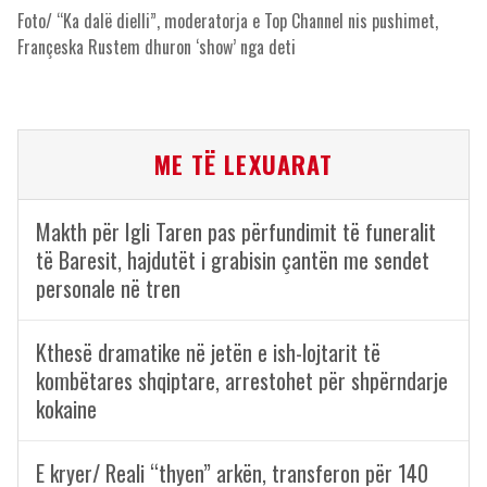
Foto/ “Ka dalë dielli”, moderatorja e Top Channel nis pushimet,
Françeska Rustem dhuron ‘show’ nga deti
ME TË LEXUARAT
Makth për Igli Taren pas përfundimit të funeralit
të Baresit, hajdutët i grabisin çantën me sendet
personale në tren
Kthesë dramatike në jetën e ish-lojtarit të
kombëtares shqiptare, arrestohet për shpërndarje
kokaine
E kryer/ Reali “thyen” arkën, transferon për 140