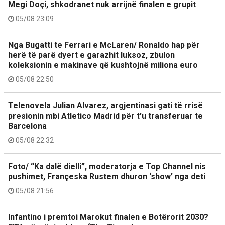
Megi Doçi, shkodranet nuk arrijnë finalen e grupit
05/08 23:09
Nga Bugatti te Ferrari e McLaren/ Ronaldo hap për
herë të parë dyert e garazhit luksoz, zbulon
koleksionin e makinave që kushtojnë miliona euro
05/08 22:50
Telenovela Julian Alvarez, argjentinasi gati të rrisë
presionin mbi Atletico Madrid për t’u transferuar te
Barcelona
05/08 22:32
Foto/ “Ka dalë dielli”, moderatorja e Top Channel nis
pushimet, Françeska Rustem dhuron ‘show’ nga deti
05/08 21:56
Infantino i premtoi Marokut finalen e Botërorit 2030?