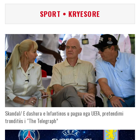
SPORT • KRYESORE
Skandal/ E dashura e Infantinos u pagua nga UEFA, pretendimi
tronditës i “The Telegraph”