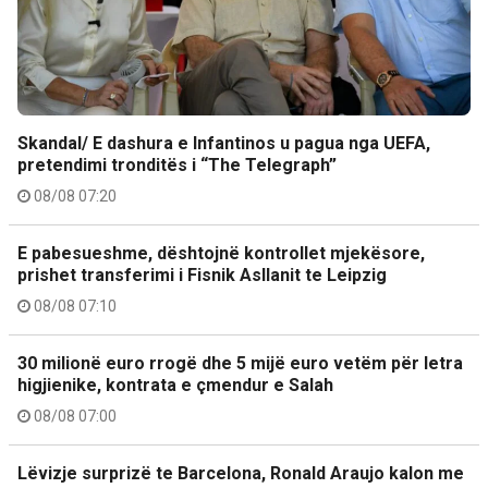
Skandal/ E dashura e Infantinos u pagua nga UEFA,
pretendimi tronditës i “The Telegraph”
08/08 07:20
E pabesueshme, dështojnë kontrollet mjekësore,
prishet transferimi i Fisnik Asllanit te Leipzig
08/08 07:10
30 milionë euro rrogë dhe 5 mijë euro vetëm për letra
higjienike, kontrata e çmendur e Salah
08/08 07:00
Lëvizje surprizë te Barcelona, Ronald Araujo kalon me