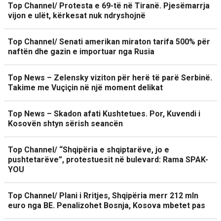
Top Channel/ Protesta e 69-të në Tiranë. Pjesëmarrja
vijon e ulët, kërkesat nuk ndryshojnë
Top Channel/ Senati amerikan miraton tarifa 500% për
naftën dhe gazin e importuar nga Rusia
Top News – Zelensky viziton për herë të parë Serbinë.
Takime me Vuçiçin në një moment delikat
Top News – Skadon afati Kushtetues. Por, Kuvendi i
Kosovën shtyn sërish seancën
Top Channel/ “Shqipëria e shqiptarëve, jo e
pushtetarëve”, protestuesit në bulevard: Rama SPAK-
YOU
Top Channel/ Plani i Rritjes, Shqipëria merr 212 mln
euro nga BE. Penalizohet Bosnja, Kosova mbetet pas