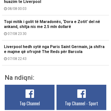
huazim te Liverpool
08/08 00:03
Topi mitik i golit të Maradonës, ‘Dora e Zotit’ del në
ankand, shitja nis me 2.5 mln dollarë
07/08 23:30
Liverpool hedh sytë nga Paris Saint Germain, ja shifra
e majme që ofrojnë The Reds për Barcola
07/08 22:43
Na ndiqni:
Top Channel
Top Channel - Sport