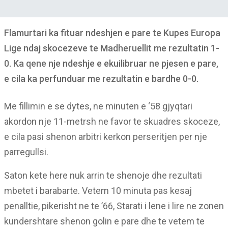
Flamurtari ka fituar ndeshjen e pare te Kupes Europa
Lige ndaj skocezeve te Madheruellit me rezultatin 1-
0. Ka qene nje ndeshje e ekuilibruar ne pjesen e pare,
e cila ka perfunduar me rezultatin e bardhe 0-0.
Me fillimin e se dytes, ne minuten e ‘58 gjyqtari
akordon nje 11-metrsh ne favor te skuadres skoceze,
e cila pasi shenon arbitri kerkon perseritjen per nje
parregullsi.
Saton kete here nuk arrin te shenoje dhe rezultati
mbetet i barabarte. Vetem 10 minuta pas kesaj
penalltie, pikerisht ne te ’66, Starati i lene i lire ne zonen
kundershtare shenon golin e pare dhe te vetem te