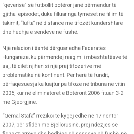
“qeverisë” së futbollit botëror janë përmendur të
gjitha episodet, duke filluar nga tymëset në fillim të
takimit, “lufta” në distancë me tifozët kundërshtarë
dhe hedhja e sendeve në fushë.
Një relacion i është dërguar edhe Federatës
Hungareze, ku përmendej reagimi i mbështetësve të
saj, të cilët njihen si një prej tifozerive më
problematike në kontinent. Për herë të fundit,
përfaqësuesja ka luajtur pa tifozë në tribuna në vitin
2005, kur në eliminatoret e Botërorit 2006 fituan 3-2
me Gjeorgjinë.
“Qemal Stafa” rrezikoi të kyçej edhe në 17 nëntor
2007, për sfidën me Bjellorusinë, prej ndezjes së
fishekzjarrëve dhe hedhjes së sendeve në fushë, në