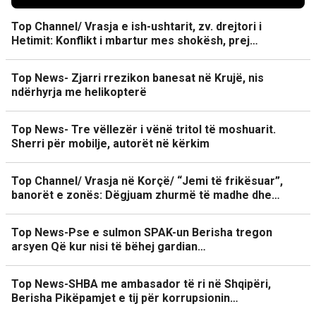
Top Channel/ Vrasja e ish-ushtarit, zv. drejtori i
Hetimit: Konflikt i mbartur mes shokësh, prej…
Top News- Zjarri rrezikon banesat në Krujë, nis
ndërhyrja me helikopterë
Top News- Tre vëllezër i vënë tritol të moshuarit.
Sherri për mobilje, autorët në kërkim
Top Channel/ Vrasja në Korçë/ “Jemi të frikësuar”,
banorët e zonës: Dëgjuam zhurmë të madhe dhe…
Top News-Pse e sulmon SPAK-un Berisha tregon
arsyen Që kur nisi të bëhej gardian…
Top News-SHBA me ambasador të ri në Shqipëri,
Berisha Pikëpamjet e tij për korrupsionin…