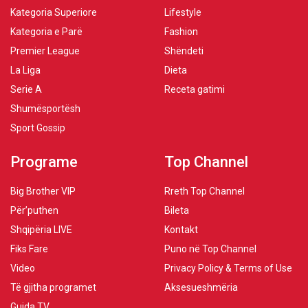
Kategoria Superiore
Lifestyle
Kategoria e Parë
Fashion
Premier League
Shëndeti
La Liga
Dieta
Serie A
Receta gatimi
Shumësportësh
Sport Gossip
Programe
Top Channel
Big Brother VIP
Rreth Top Channel
Për’puthen
Bileta
Shqipëria LIVE
Kontakt
Fiks Fare
Puno në Top Channel
Video
Privacy Policy & Terms of Use
Të gjitha programet
Aksesueshmëria
Guida TV