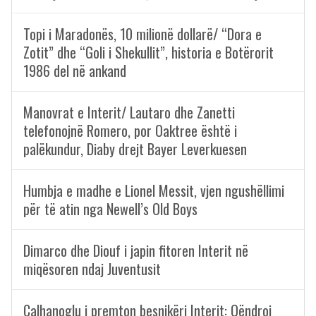
Topi i Maradonës, 10 milionë dollarë/ “Dora e
Zotit” dhe “Goli i Shekullit”, historia e Botërorit
1986 del në ankand
Manovrat e Interit/ Lautaro dhe Zanetti
telefonojnë Romero, por Oaktree është i
palëkundur, Diaby drejt Bayer Leverkuesen
Humbja e madhe e Lionel Messit, vjen ngushëllimi
për të atin nga Newell’s Old Boys
Dimarco dhe Diouf i japin fitoren Interit në
miqësoren ndaj Juventusit
Calhanoglu i premton besnikëri Interit: Qëndroj