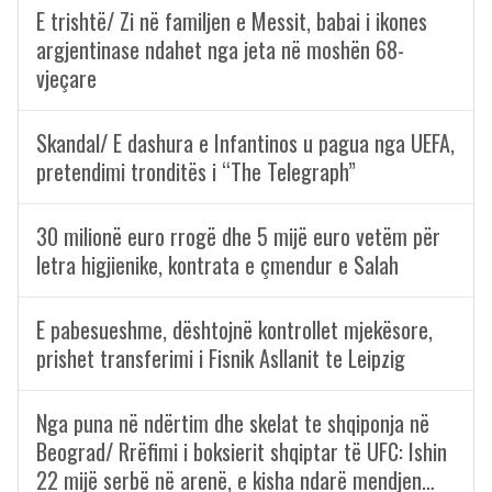
E trishtë/ Zi në familjen e Messit, babai i ikones
argjentinase ndahet nga jeta në moshën 68-
vjeçare
Skandal/ E dashura e Infantinos u pagua nga UEFA,
pretendimi tronditës i “The Telegraph”
30 milionë euro rrogë dhe 5 mijë euro vetëm për
letra higjienike, kontrata e çmendur e Salah
E pabesueshme, dështojnë kontrollet mjekësore,
prishet transferimi i Fisnik Asllanit te Leipzig
Nga puna në ndërtim dhe skelat te shqiponja në
Beograd/ Rrëfimi i boksierit shqiptar të UFC: Ishin
22 mijë serbë në arenë, e kisha ndarë mendjen…