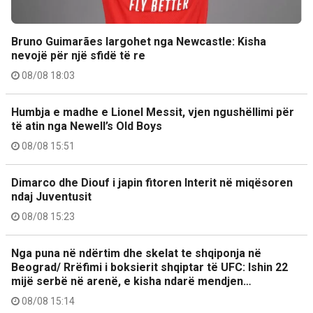
Bruno Guimarães largohet nga Newcastle: Kisha
nevojë për një sfidë të re
08/08 18:03
Humbja e madhe e Lionel Messit, vjen ngushëllimi për
të atin nga Newell’s Old Boys
08/08 15:51
Dimarco dhe Diouf i japin fitoren Interit në miqësoren
ndaj Juventusit
08/08 15:23
Nga puna në ndërtim dhe skelat te shqiponja në
Beograd/ Rrëfimi i boksierit shqiptar të UFC: Ishin 22
mijë serbë në arenë, e kisha ndarë mendjen…
08/08 15:14