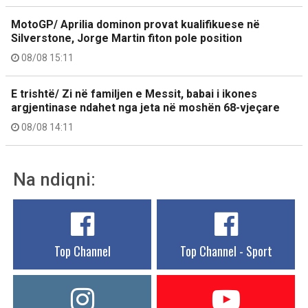
MotoGP/ Aprilia dominon provat kualifikuese në
Silverstone, Jorge Martin fiton pole position
08/08 15:11
E trishtë/ Zi në familjen e Messit, babai i ikones
argjentinase ndahet nga jeta në moshën 68-vjeçare
08/08 14:11
Na ndiqni:
Top Channel
Top Channel - Sport