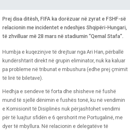
Prej disa ditësh, FIFA ka dorëzuar në zyrat e FSHF-së
relacionin me incidentet e ndeshjes Shqipëri-Hungari,
të zhvilluar më 28 mars në stadiumin “Qemal Stafa”.
Humbja e kuqezinjve të drejtuar nga Ari Han, përballë
kundërshtarit direkt në grupin eliminator, nuk ka kaluar
pa probleme në tribunat e mbushura (edhe prej çmimit
të lirë të biletave).
Hedhja e sendeve të forta dhe shisheve në fushë
mund të sjellë dënimin e fushës tonë, ku në vendimin
e Komisionit të Disiplinës nuk përjashtohet vendimi
për të luajtur sfidën e 6 qershorit me Portugalinë, me
dyer të mbyllura. Në relacionin e delegatëve të