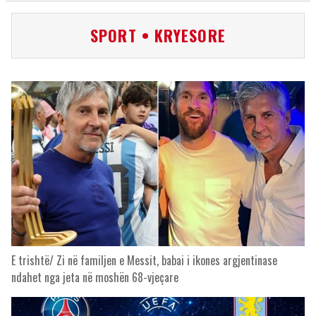
SPORT • KRYESORE
E trishtë/ Zi në familjen e Messit, babai i ikones argjentinase
ndahet nga jeta në moshën 68-vjeçare