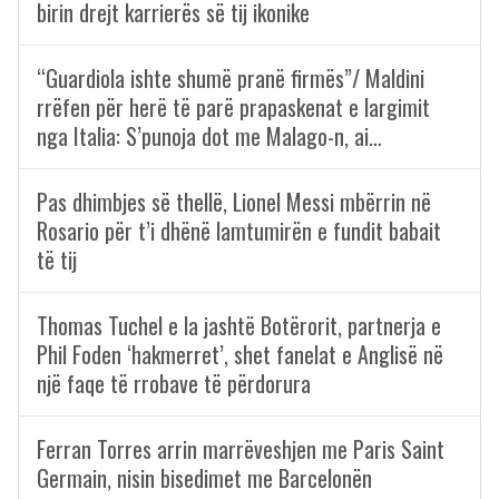
birin drejt karrierës së tij ikonike
“Guardiola ishte shumë pranë firmës”/ Maldini
rrëfen për herë të parë prapaskenat e largimit
nga Italia: S’punoja dot me Malago-n, ai…
Pas dhimbjes së thellë, Lionel Messi mbërrin në
Rosario për t’i dhënë lamtumirën e fundit babait
të tij
Thomas Tuchel e la jashtë Botërorit, partnerja e
Phil Foden ‘hakmerret’, shet fanelat e Anglisë në
një faqe të rrobave të përdorura
Ferran Torres arrin marrëveshjen me Paris Saint
Germain, nisin bisedimet me Barcelonën