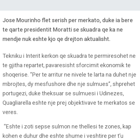
Jose Mourinho flet serish per merkato, duke ia bere
te qarte presidentit Moratti se skuadra qe ka ne
mendje nuk eshte kjo qe drejton aktualisht.
Tekniku i Interit kerkon qe skuadra te permiresohet ne
te gjitha repartet, pavaresisht sforcimit ekonomik te
shoqerise. “Per te arritur ne nivele te larta na duhet nje
mbrojtes, dy mesfushore dhe nje sulmues”, shprehet
portugezi, duke theksuar se sulmuesi i Udinezes,
Quagliarella eshte nje prej objektivave te merkatos se
veres.
“Eshte i zoti sepse sulmon ne thellesi te zones, kap
kohen e duhur dhe eshte shume i veshtire per t’u