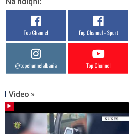
Na ndiqni:
Top Channel
Top Channel - Sport
@topchannelalbania
Top Channel
Video »