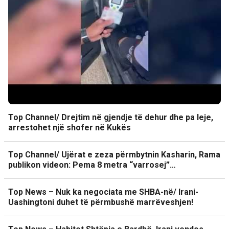
Top Channel/ Drejtim në gjendje të dehur dhe pa leje,
arrestohet një shofer në Kukës
Top Channel/ Ujërat e zeza përmbytnin Kasharin, Rama
publikon videon: Pema 8 metra “varrosej”…
Top News – Nuk ka negociata me SHBA-në/ Irani-
Uashingtoni duhet të përmbushë marrëveshjen!