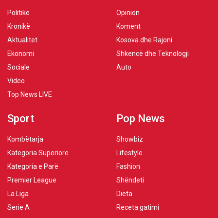
Politikë
Opinion
Kronikë
Koment
Aktualitet
Kosova dhe Rajoni
Ekonomi
Shkencë dhe Teknologji
Sociale
Auto
Video
Top News LIVE
Sport
Pop News
Kombëtarja
Showbiz
Kategoria Superiore
Lifestyle
Kategoria e Parë
Fashion
Premier League
Shëndeti
La Liga
Dieta
Serie A
Receta gatimi