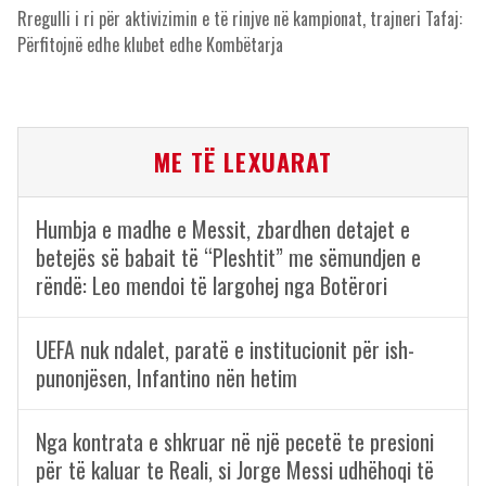
Rregulli i ri për aktivizimin e të rinjve në kampionat, trajneri Tafaj:
Përfitojnë edhe klubet edhe Kombëtarja
ME TË LEXUARAT
Humbja e madhe e Messit, zbardhen detajet e
betejës së babait të “Pleshtit” me sëmundjen e
rëndë: Leo mendoi të largohej nga Botërori
UEFA nuk ndalet, paratë e institucionit për ish-
punonjësen, Infantino nën hetim
Nga kontrata e shkruar në një pecetë te presioni
për të kaluar te Reali, si Jorge Messi udhëhoqi të