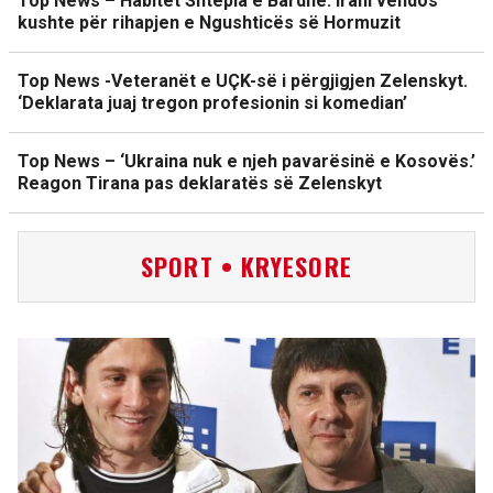
Top News – Habitet Shtëpia e Bardhë. Irani vendos
kushte për rihapjen e Ngushticës së Hormuzit
Top News -Veteranët e UÇK-së i përgjigjen Zelenskyt.
‘Deklarata juaj tregon profesionin si komedian’
Top News – ‘Ukraina nuk e njeh pavarësinë e Kosovës.’
Reagon Tirana pas deklaratës së Zelenskyt
SPORT • KRYESORE