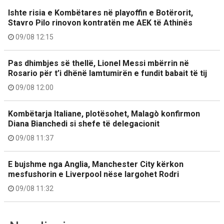
Ishte risia e Kombëtares në playoffin e Botërorit,
Stavro Pilo rinovon kontratën me AEK të Athinës
09/08 12:15
Pas dhimbjes së thellë, Lionel Messi mbërrin në
Rosario për t’i dhënë lamtumirën e fundit babait të tij
09/08 12:00
Kombëtarja Italiane, plotësohet, Malagò konfirmon
Diana Bianchedi si shefe të delegacionit
09/08 11:37
E bujshme nga Anglia, Manchester City kërkon
mesfushorin e Liverpool nëse largohet Rodri
09/08 11:32