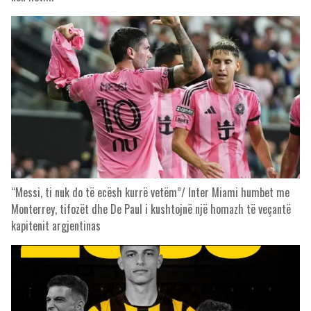
“Messi, ti nuk do të ecësh kurrë vetëm”/ Inter Miami humbet me
Monterrey, tifozët dhe De Paul i kushtojnë një homazh të veçantë
kapitenit argjentinas