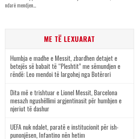
ndarë mendjen…
ME TË LEXUARAT
Humbja e madhe e Messit, zbardhen detajet e
betejës së babait të “Pleshtit” me sëmundjen e
rëndë: Leo mendoi të largohej nga Botërori
Dita më e trishtuar e Lionel Messit, Barcelona
mesazh ngushëllimi argjentinasit për humbjen e
njeriut të dashur
UEFA nuk ndalet, paratë e institucionit për ish-
punonjësen, Infantino nën hetim