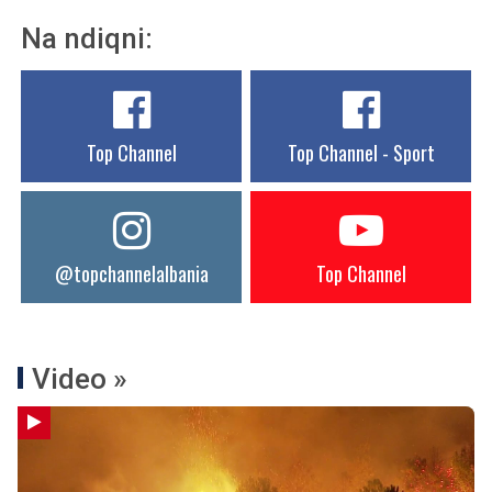
Na ndiqni:
Top Channel
Top Channel - Sport
@topchannelalbania
Top Channel
Video »