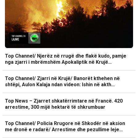
Top Channel/ Njerëz në rrugë dhe flakë kudo, pamje
nga zjarri i mbrëmshëm Apokaliptik në Krujë…
Top Channel/ Zjarri në Krujë/ Banorët kthehen në
shtëpi, Aulon Kalaja ndan videon: Ishin në akth…
Top News – Zjarret shkatërrimtare në Francë. 420
arrestime, 300 mijë hektarë të shkrumbuar
Top Channel/ Policia Rrugore në Shkodër në aksion
me dronë e radarë/ Arrestime dhe pezullime leje…