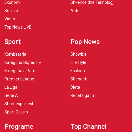
Ekonomi
Shkencë dhe Teknologji
Sociale
Auto
Video
Top News LIVE
Sport
Pop News
Kombëtarja
Showbiz
Kategoria Superiore
Lifestyle
Kategoria e Parë
Fashion
Premier League
Shëndeti
La Liga
Dieta
Serie A
Receta gatimi
Shumësportësh
Sport Gossip
Programe
Top Channel