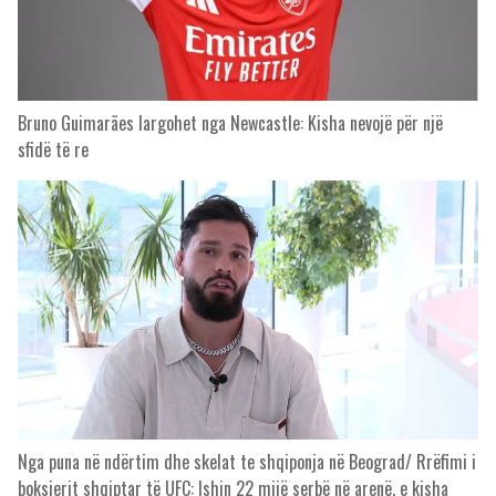
Bruno Guimarães largohet nga Newcastle: Kisha nevojë për një
sfidë të re
Nga puna në ndërtim dhe skelat te shqiponja në Beograd/ Rrëfimi i
boksierit shqiptar të UFC: Ishin 22 mijë serbë në arenë, e kisha