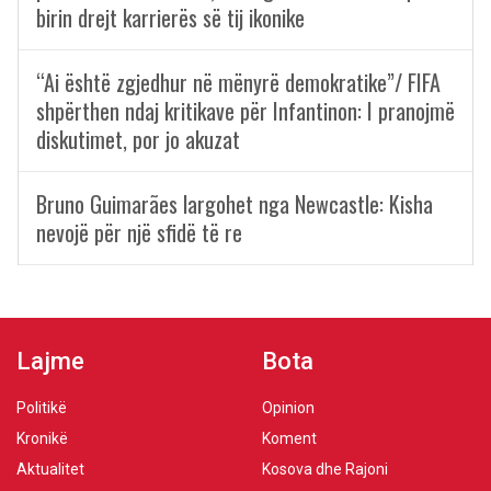
birin drejt karrierës së tij ikonike
“Ai është zgjedhur në mënyrë demokratike”/ FIFA
shpërthen ndaj kritikave për Infantinon: I pranojmë
diskutimet, por jo akuzat
Bruno Guimarães largohet nga Newcastle: Kisha
nevojë për një sfidë të re
Lajme
Bota
Politikë
Opinion
Kronikë
Koment
Aktualitet
Kosova dhe Rajoni