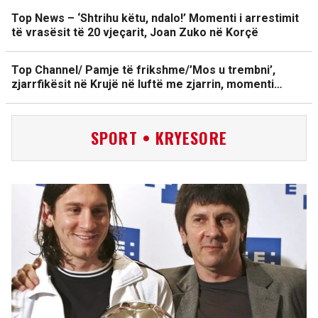
Top News – ‘Shtrihu këtu, ndalo!’ Momenti i arrestimit
të vrasësit të 20 vjeçarit, Joan Zuko në Korçë
Top Channel/ Pamje të frikshme/’Mos u trembni’,
zjarrfikësit në Krujë në luftë me zjarrin, momenti…
SPORT • KRYESORE