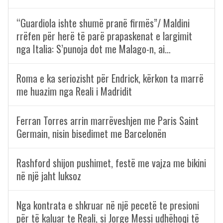
“Guardiola ishte shumë pranë firmës”/ Maldini
rrëfen për herë të parë prapaskenat e largimit
nga Italia: S’punoja dot me Malago-n, ai…
Roma e ka seriozisht për Endrick, kërkon ta marrë
me huazim nga Reali i Madridit
Ferran Torres arrin marrëveshjen me Paris Saint
Germain, nisin bisedimet me Barcelonën
Rashford shijon pushimet, festë me vajza me bikini
në një jaht luksoz
Nga kontrata e shkruar në një pecetë te presioni
për të kaluar te Reali, si Jorge Messi udhëhoqi të