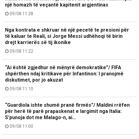
një homazh të veçantë kapitenit argjentinas
09/08 11:28
Nga kontrata e shkruar në një pecetë te presioni për
të kaluar te Reali, si Jorge Messi udhëhoqi të birin
drejt karrierës së tij ikonike
09/08 11:22
“Ai është zgjedhur në mënyrë demokratike”/ FIFA
shpërthen ndaj kritikave për Infantinon: I pranojmë
diskutimet, por jo akuzat
09/08 11:10
“Guardiola ishte shumë pranë firmës”/ Maldini rrëfen
për herë të parë prapaskenat e largimit nga Italia:
S’punoja dot me Malago-n, ai…
09/08 11:00