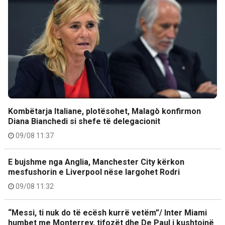
Kombëtarja Italiane, plotësohet, Malagò konfirmon
Diana Bianchedi si shefe të delegacionit
09/08 11:37
E bujshme nga Anglia, Manchester City kërkon
mesfushorin e Liverpool nëse largohet Rodri
09/08 11:32
“Messi, ti nuk do të ecësh kurrë vetëm”/ Inter Miami
humbet me Monterrey, tifozët dhe De Paul i kushtojnë