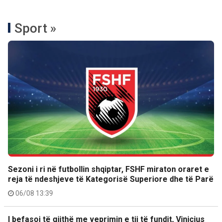
Sport »
Sezoni i ri në futbollin shqiptar, FSHF miraton oraret e
reja të ndeshjeve të Kategorisë Superiore dhe të Parë
06/08 13:39
I befasoi të gjithë me veprimin e tij të fundit, Vinicius