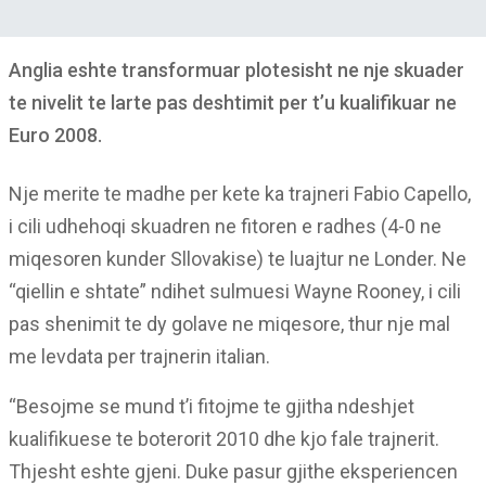
Anglia eshte transformuar plotesisht ne nje skuader
te nivelit te larte pas deshtimit per t’u kualifikuar ne
Euro 2008.
Nje merite te madhe per kete ka trajneri Fabio Capello,
i cili udhehoqi skuadren ne fitoren e radhes (4-0 ne
miqesoren kunder Sllovakise) te luajtur ne Londer. Ne
“qiellin e shtate” ndihet sulmuesi Wayne Rooney, i cili
pas shenimit te dy golave ne miqesore, thur nje mal
me levdata per trajnerin italian.
“Besojme se mund t’i fitojme te gjitha ndeshjet
kualifikuese te boterorit 2010 dhe kjo fale trajnerit.
Thjesht eshte gjeni. Duke pasur gjithe eksperiencen