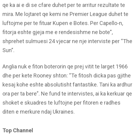
qe ka ai e di se cfare duhet per te arritur rezultate te
mira. Me lojtaret qe kemi ne Premier League duhet te
luftojme per te fituar Kupen e Botes. Per Capello-n,
fitorja eshte gjeja me e rendesishme ne bote”,
shprehet sulmuesi 24 vjecar ne nje interviste per “The
Sun”.
Anglia nuk e fiton boterorin qe prej vitit te larget 1966
dhe per kete Rooney shton: “Te fitosh dicka pas gjithe
kesaj kohe eshte absolutisht fantastike. Tani ka ardhur
ora per ta bere”. Ne fund te intervistes, ai ka kerkuar qe
shoket e skuadres te luftojne per fitoren e radhes
diten e merkure ndaj Ukraines.
Top Channel