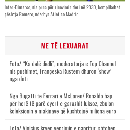
Inter-Dimarco, nis puna për rinovimin deri në 2030, komplikohet
çështja Romero, ndërhyn Atletico Madrid
ME TË LEXUARAT
Foto/ “Ka dalë dielli”, moderatorja e Top Channel
nis pushimet, Françeska Rustem dhuron ‘show’
nga deti
Nga Bugatti te Ferrari e McLaren/ Ronaldo hap
për herë të parë dyert e garazhit luksoz, zbulon
koleksionin e makinave që kushtojnë miliona euro
Foto/ Vinicius kryen veprimin e papritur, shtohen