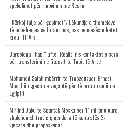
spekulimet për rinovimin me Realin
“Kërkoj falje për gabimet”/ Lëkundja e themeleve
të udhëheqjes së Infantinos, pas pendesës mbetet
kreu i FIFA-s
Barcelona i hap “luftë” Realit, nis kontaktet e para
për transferimin e fituesit të Topit të Artë
Mohamed Salah mbërrin te Trabzonspor, Ernest
Muçi bën gjestin e veçantë për të pritur ikonën e
Egjiptit
Mirlind Daku te Spartak Moska për 11 milionë euro,
zbulohen shifrat e çmendura të kontratës 3-
vjeçare dhe prapaskenat