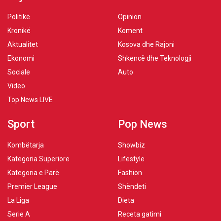
Politikë
Opinion
Kronikë
Koment
Aktualitet
Kosova dhe Rajoni
Ekonomi
Shkencë dhe Teknologji
Sociale
Auto
Video
Top News LIVE
Sport
Pop News
Kombëtarja
Showbiz
Kategoria Superiore
Lifestyle
Kategoria e Parë
Fashion
Premier League
Shëndeti
La Liga
Dieta
Serie A
Receta gatimi