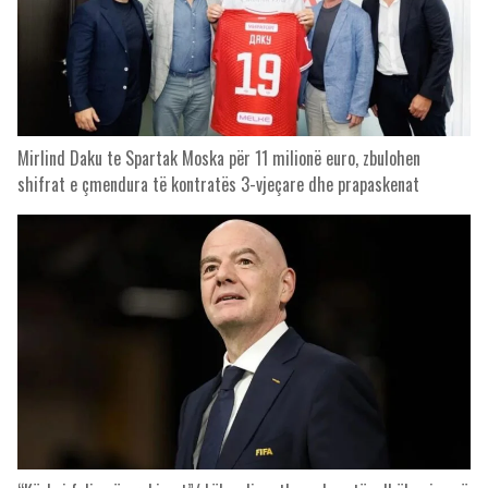
Mirlind Daku te Spartak Moska për 11 milionë euro, zbulohen
shifrat e çmendura të kontratës 3-vjeçare dhe prapaskenat