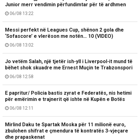
Junior merr vendimin përfundimtar për të ardhmen
06/08 13:22
Messi perfekt në Leagues Cup, shënon 2 gola dhe
‘Sofascore’ e vlerëson me notën… 10 (VIDEO)
06/08 13:02
Jo vetëm Salah, një tjetër ish-yll i Liverpool-it mund të
bëhet shok skuadre me Ernest Muçin te Trabzonspori
06/08 12:58
E papritur/ Policia bastis zyrat e Federatës, nis hetimi
për emërimin e trajnerit që ishte në Kupën e Botës
06/08 12:11
Mirlind Daku te Spartak Moska për 11 milionë euro,
zbulohen shifrat e çmendura të kontratës 3-vjeçare
dhe prapaskenat