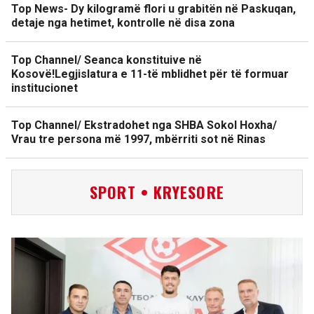
Top News- Dy kilogramë flori u grabitën në Paskuqan,
detaje nga hetimet, kontrolle në disa zona
Top Channel/ Seanca konstituive në
Kosovë!Legjislatura e 11-të mblidhet për të formuar
institucionet
Top Channel/ Ekstradohet nga SHBA Sokol Hoxha/
Vrau tre persona më 1997, mbërriti sot në Rinas
SPORT • KRYESORE