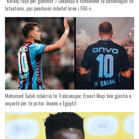
“Kërkoj falje për gabimet”/ Lëkundja e themeleve të udhëheqjes së
Infantinos, pas pendesës mbetet kreu i FIFA-s
Mohamed Salah mbërrin te Trabzonspor, Ernest Muçi bën gjestin e
veçantë për të pritur ikonën e Egjiptit