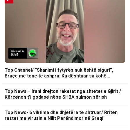
Top Channel/ “Skanimi i fytyrës nuk është siguri”,
Braçe me tone të ashpra: Ka dështuar sa kohë…
Top News – Irani drejton raketat nga shtetet e Gjirit /
Kërcënon t’i godasë nëse SHBA sulmon sërish
Top News- 6 viktima dhe dhjetëra të shtruar/ Rriten
rastet me virusin e Nilit Perëndimor në Greqi