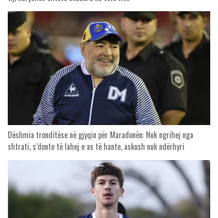
Dëshmia tronditëse në gjyqin për Maradonën: Nuk ngrihej nga
shtrati, s’donte të lahej e as të hante, askush nuk ndërhyri