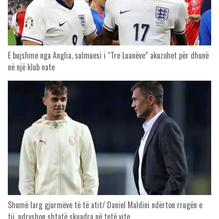
E bujshme nga Anglia, sulmuesi i “Tre Luanëve” akuzohet për dhunë
në një klub nate
Shumë larg gjurmëve të të atit/ Daniel Maldini ndërton rrugën e
tij, ndryshon shtatë skuadra në tetë vite