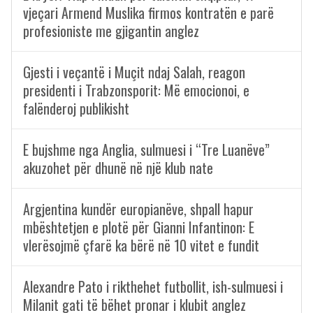
vjeçari Armend Muslika firmos kontratën e parë
profesioniste me gjigantin anglez
Gjesti i veçantë i Muçit ndaj Salah, reagon
presidenti i Trabzonsporit: Më emocionoi, e
falënderoj publikisht
E bujshme nga Anglia, sulmuesi i “Tre Luanëve”
akuzohet për dhunë në një klub nate
Argjentina kundër europianëve, shpall hapur
mbështetjen e plotë për Gianni Infantinon: E
vlerësojmë çfarë ka bërë në 10 vitet e fundit
Alexandre Pato i rikthehet futbollit, ish-sulmuesi i
Milanit gati të bëhet pronar i klubit anglez