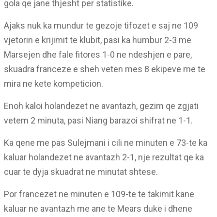
gola qe jane thjesht per statistike.
Ajaks nuk ka mundur te gezoje tifozet e saj ne 109
vjetorin e krijimit te klubit, pasi ka humbur 2-3 me
Marsejen dhe fale fitores 1-0 ne ndeshjen e pare,
skuadra franceze e sheh veten mes 8 ekipeve me te
mira ne kete kompeticion.
Enoh kaloi holandezet ne avantazh, gezim qe zgjati
vetem 2 minuta, pasi Niang barazoi shifrat ne 1-1.
Ka qene me pas Sulejmani i cili ne minuten e 73-te ka
kaluar holandezet ne avantazh 2-1, nje rezultat qe ka
cuar te dyja skuadrat ne minutat shtese.
Por francezet ne minuten e 109-te te takimit kane
kaluar ne avantazh me ane te Mears duke i dhene