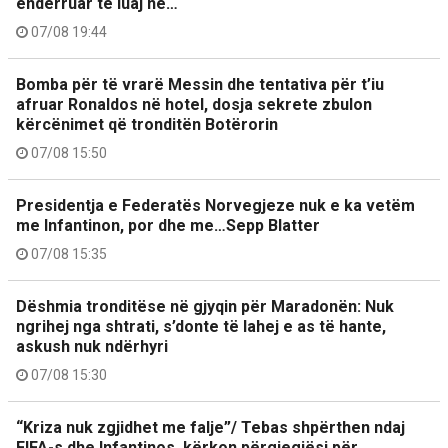
ëndërruar të luaj në…
07/08 19:44
Bomba për të vrarë Messin dhe tentativa për t’iu
afruar Ronaldos në hotel, dosja sekrete zbulon
kërcënimet që tronditën Botërorin
07/08 15:50
Presidentja e Federatës Norvegjeze nuk e ka vetëm
me Infantinon, por dhe me…Sepp Blatter
07/08 15:35
Dëshmia tronditëse në gjyqin për Maradonën: Nuk
ngrihej nga shtrati, s’donte të lahej e as të hante,
askush nuk ndërhyri
07/08 15:30
“Kriza nuk zgjidhet me falje”/ Tebas shpërthen ndaj
FIFA-s dhe Infantinos, kërkon përgjegjësi për