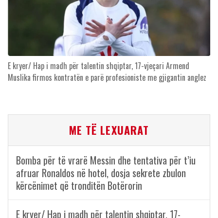
E kryer/ Hap i madh për talentin shqiptar, 17-vjeçari Armend
Muslika firmos kontratën e parë profesioniste me gjigantin anglez
ME TË LEXUARAT
Bomba për të vrarë Messin dhe tentativa për t’iu
afruar Ronaldos në hotel, dosja sekrete zbulon
kërcënimet që tronditën Botërorin
E kryer/ Hap i madh për talentin shqiptar, 17-