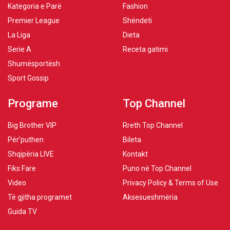
Kategoria e Parë
Fashion
Premier League
Shëndeti
La Liga
Dieta
Serie A
Receta gatimi
Shumësportësh
Sport Gossip
Programe
Top Channel
Big Brother VIP
Rreth Top Channel
Për’puthen
Bileta
Shqipëria LIVE
Kontakt
Fiks Fare
Puno në Top Channel
Video
Privacy Policy & Terms of Use
Të gjitha programet
Aksesueshmëria
Guida TV