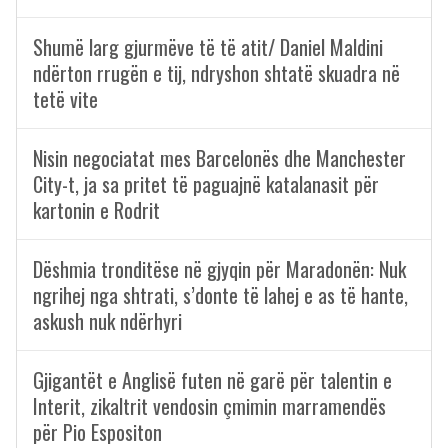
Shumë larg gjurmëve të të atit/ Daniel Maldini
ndërton rrugën e tij, ndryshon shtatë skuadra në
tetë vite
Nisin negociatat mes Barcelonës dhe Manchester
City-t, ja sa pritet të paguajnë katalanasit për
kartonin e Rodrit
Dëshmia tronditëse në gjyqin për Maradonën: Nuk
ngrihej nga shtrati, s’donte të lahej e as të hante,
askush nuk ndërhyri
Gjigantët e Anglisë futen në garë për talentin e
Interit, zikaltrit vendosin çmimin marramendës
për Pio Espositon