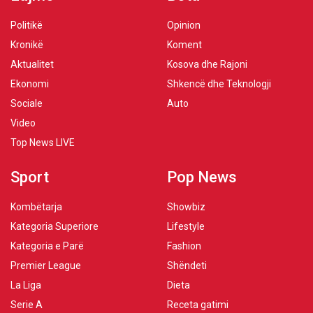
Politikë
Opinion
Kronikë
Koment
Aktualitet
Kosova dhe Rajoni
Ekonomi
Shkencë dhe Teknologji
Sociale
Auto
Video
Top News LIVE
Sport
Pop News
Kombëtarja
Showbiz
Kategoria Superiore
Lifestyle
Kategoria e Parë
Fashion
Premier League
Shëndeti
La Liga
Dieta
Serie A
Receta gatimi