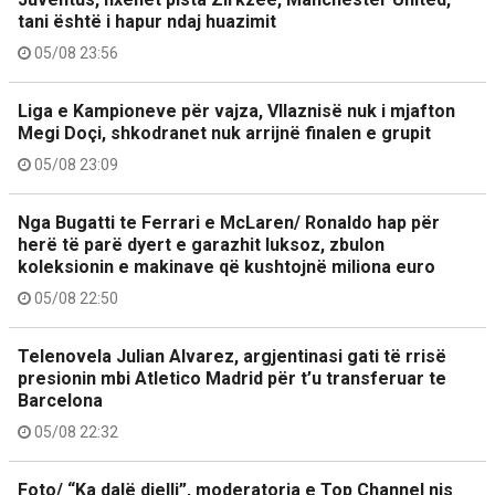
tani është i hapur ndaj huazimit
05/08 23:56
Liga e Kampioneve për vajza, Vllaznisë nuk i mjafton
Megi Doçi, shkodranet nuk arrijnë finalen e grupit
05/08 23:09
Nga Bugatti te Ferrari e McLaren/ Ronaldo hap për
herë të parë dyert e garazhit luksoz, zbulon
koleksionin e makinave që kushtojnë miliona euro
05/08 22:50
Telenovela Julian Alvarez, argjentinasi gati të rrisë
presionin mbi Atletico Madrid për t’u transferuar te
Barcelona
05/08 22:32
Foto/ “Ka dalë dielli”, moderatorja e Top Channel nis