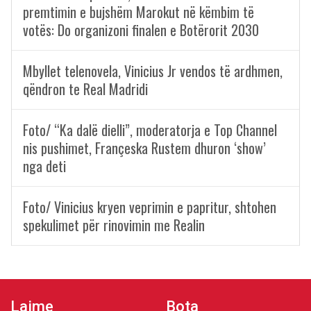
premtimin e bujshëm Marokut në këmbim të
votës: Do organizoni finalen e Botërorit 2030
Mbyllet telenovela, Vinicius Jr vendos të ardhmen,
qëndron te Real Madridi
Foto/ “Ka dalë dielli”, moderatorja e Top Channel
nis pushimet, Françeska Rustem dhuron ‘show’
nga deti
Foto/ Vinicius kryen veprimin e papritur, shtohen
spekulimet për rinovimin me Realin
Lajme
Bota