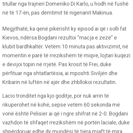
titullar nga trajneri Domeniko Di Karlo, u hodh në fushë
në të 17-ën, pas dëmtimit të nigerianit Makinua.
Megjithatë, ka qenë pikërisht ky episod ai që i solli fat
Kievos, ndërsa Bogdani rezultoi “macja e zezë” e
klubit bardhkaltër. Vetëm 10 minuta pas aktivizimit, në
momentin e parë të rrezikshëm të miqve, lojtari kuqezi
e devijoi topin në rrjetë. Pas krosit të Frei, duke
përfituar nga shtatlartësia, ai mposhti Siviljën dhe
Kribarin në luftën në ajër dhe zhbllokoi rezultatin.
Lacio tronditet nga kjo goditje, por nuk arrin të
rikuperohet në kohë, sepse vetëm 60 sekonda më
vonë është Pelisier ai që i ngre shifrat në 2-0. Bogdani
vazhdon të shfaqet rrezikshëm në portën laciale, duke
shpërdoruar edhe dy mundësi të tjera mjaft të mira