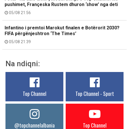
pushimet, Françeska Rustem dhuron ‘show’ nga deti
05/08 21:56
Infantino i premtoi Marokut finalen e Botërorit 2030?
FIFA përgënjeshtron ‘The Times’
05/08 21:39
Na ndiqni:
Top Channel
Top Channel - Sport
@topchannelalbania
Top Channel