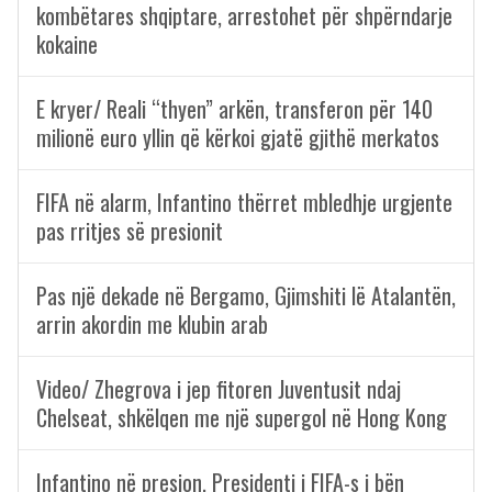
kombëtares shqiptare, arrestohet për shpërndarje
kokaine
E kryer/ Reali “thyen” arkën, transferon për 140
milionë euro yllin që kërkoi gjatë gjithë merkatos
FIFA në alarm, Infantino thërret mbledhje urgjente
pas rritjes së presionit
Pas një dekade në Bergamo, Gjimshiti lë Atalantën,
arrin akordin me klubin arab
Video/ Zhegrova i jep fitoren Juventusit ndaj
Chelseat, shkëlqen me një supergol në Hong Kong
Infantino në presion, Presidenti i FIFA-s i bën