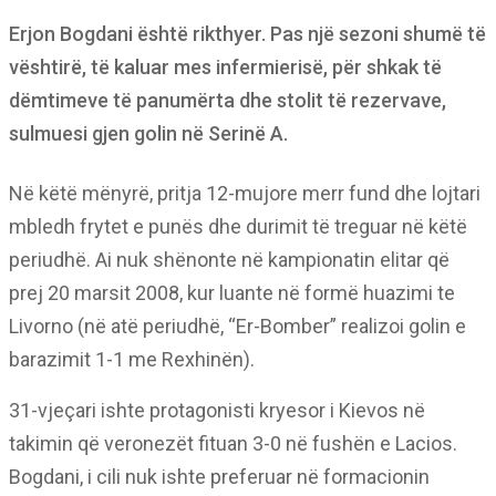
Erjon Bogdani është rikthyer. Pas një sezoni shumë të
vështirë, të kaluar mes infermierisë, për shkak të
dëmtimeve të panumërta dhe stolit të rezervave,
sulmuesi gjen golin në Serinë A.
Në këtë mënyrë, pritja 12-mujore merr fund dhe lojtari
mbledh frytet e punës dhe durimit të treguar në këtë
periudhë. Ai nuk shënonte në kampionatin elitar që
prej 20 marsit 2008, kur luante në formë huazimi te
Livorno (në atë periudhë, “Er-Bomber” realizoi golin e
barazimit 1-1 me Rexhinën).
31-vjeçari ishte protagonisti kryesor i Kievos në
takimin që veronezët fituan 3-0 në fushën e Lacios.
Bogdani, i cili nuk ishte preferuar në formacionin