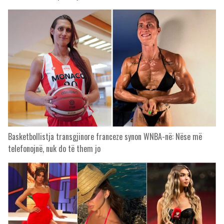
Basketbollistja transgjinore franceze synon WNBA-në: Nëse më
telefonojnë, nuk do të them jo