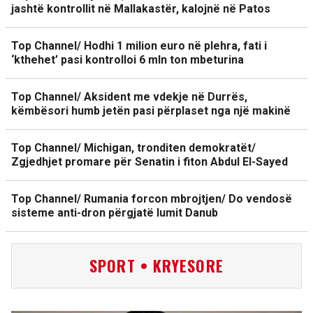
jashtë kontrollit në Mallakastër, kalojnë në Patos
Top Channel/ Hodhi 1 milion euro në plehra, fati i
‘kthehet’ pasi kontrolloi 6 mln ton mbeturina
Top Channel/ Aksident me vdekje në Durrës,
këmbësori humb jetën pasi përplaset nga një makinë
Top Channel/ Michigan, tronditen demokratët/
Zgjedhjet promare për Senatin i fiton Abdul El-Sayed
Top Channel/ Rumania forcon mbrojtjen/ Do vendosë
sisteme anti-dron përgjatë lumit Danub
SPORT • KRYESORE