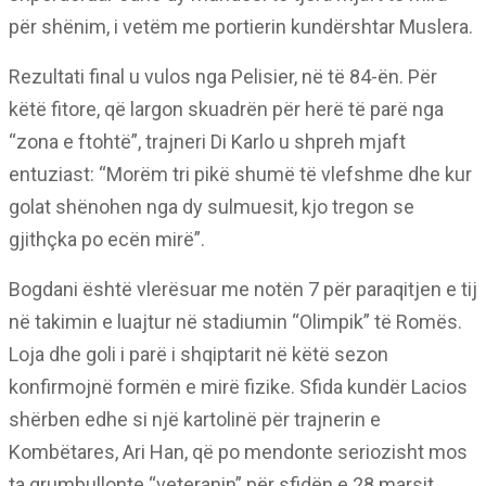
për shënim, i vetëm me portierin kundërshtar Muslera.
Rezultati final u vulos nga Pelisier, në të 84-ën. Për
këtë fitore, që largon skuadrën për herë të parë nga
“zona e ftohtë”, trajneri Di Karlo u shpreh mjaft
entuziast: “Morëm tri pikë shumë të vlefshme dhe kur
golat shënohen nga dy sulmuesit, kjo tregon se
gjithçka po ecën mirë”.
Bogdani është vlerësuar me notën 7 për paraqitjen e tij
në takimin e luajtur në stadiumin “Olimpik” të Romës.
Loja dhe goli i parë i shqiptarit në këtë sezon
konfirmojnë formën e mirë fizike. Sfida kundër Lacios
shërben edhe si një kartolinë për trajnerin e
Kombëtares, Ari Han, që po mendonte seriozisht mos
ta grumbullonte “veteranin” për sfidën e 28 marsit