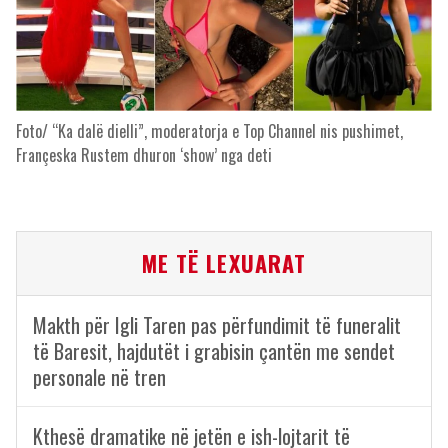
Foto/ “Ka dalë dielli”, moderatorja e Top Channel nis pushimet,
Françeska Rustem dhuron ‘show’ nga deti
ME TË LEXUARAT
Makth për Igli Taren pas përfundimit të funeralit
të Baresit, hajdutët i grabisin çantën me sendet
personale në tren
Kthesë dramatike në jetën e ish-lojtarit të