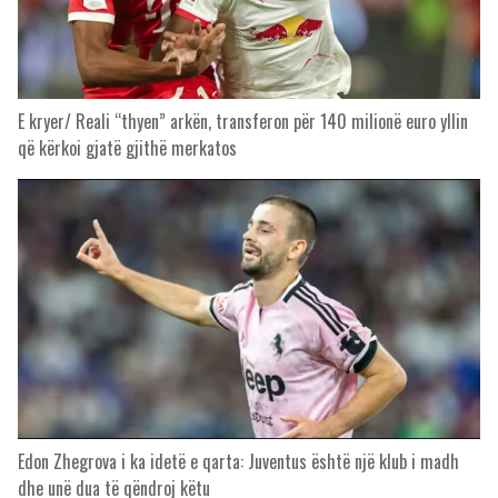
E kryer/ Reali “thyen” arkën, transferon për 140 milionë euro yllin
që kërkoi gjatë gjithë merkatos
Edon Zhegrova i ka idetë e qarta: Juventus është një klub i madh
dhe unë dua të qëndroj këtu