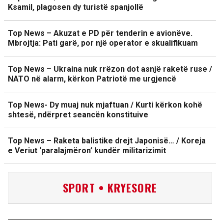
Ksamil, plagosen dy turistë spanjollë
Top News – Akuzat e PD për tenderin e avionëve.
Mbrojtja: Pati garë, por një operator e skualifikuam
Top News – Ukraina nuk rrëzon dot asnjë raketë ruse /
NATO në alarm, kërkon Patriotë me urgjencë
Top News- Dy muaj nuk mjaftuan / Kurti kërkon kohë
shtesë, ndërpret seancën konstituive
Top News – Raketa balistike drejt Japonisë… / Koreja
e Veriut ‘paralajmëron’ kundër militarizimit
SPORT • KRYESORE