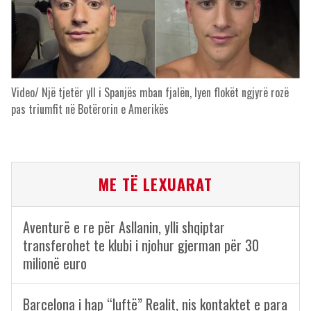
Video/ Një tjetër yll i Spanjës mban fjalën, lyen flokët ngjyrë rozë
pas triumfit në Botërorin e Amerikës
ME TË LEXUARAT
Aventurë e re për Asllanin, ylli shqiptar
transferohet te klubi i njohur gjerman për 30
milionë euro
Barcelona i hap “luftë” Realit, nis kontaktet e para