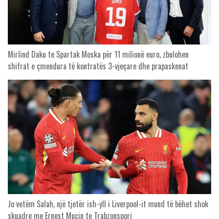
Mirlind Daku te Spartak Moska për 11 milionë euro, zbulohen
shifrat e çmendura të kontratës 3-vjeçare dhe prapaskenat
Jo vetëm Salah, një tjetër ish-yll i Liverpool-it mund të bëhet shok
skuadre me Ernest Muçin te Trabzonspori