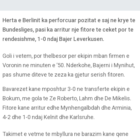
Herta e Berlinit ka perforcuar pozitat e saj ne krye te
Bundesliges, pasi ka arritur nje fitore te ceket por te
rendesishme, 1-0 ndaj Bajer Leverkusen.
Goli i vetem, por thelbesor per ekipin mban firmen e
Voronin ne minuten e ’50. Nderkohe, Bajerni i Mynihut,
pas shume diteve te zeza ka gjetur serish fitoren.
Bavarezet kane mposhtur 3-0 ne transferte ekipin e
Bokum, me gola te Ze Roberto, Lahm dhe De Mikelis.
Fitore kane arritur edhe Mynhengalbdah dhe Arminia,
4-2 dhe 1-0 ndaj Kelnit dhe Karlsruhe.
Takimet e vetme te mbyllura ne barazim kane qene