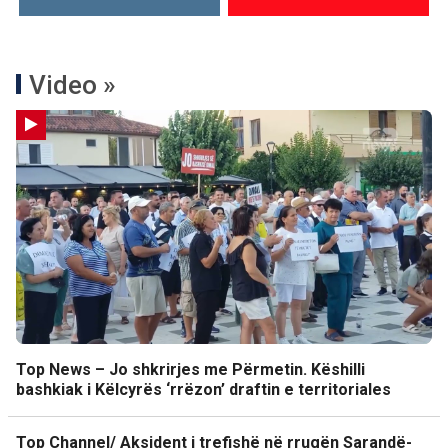
Video »
Top News – Jo shkrirjes me Përmetin. Këshilli
bashkiak i Këlcyrës ‘rrëzon’ draftin e territoriales
Top Channel/ Aksident i trefishë në rrugën Sarandë-