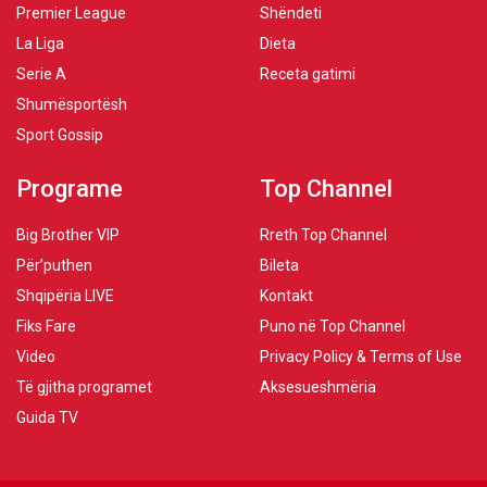
Premier League
Shëndeti
La Liga
Dieta
Serie A
Receta gatimi
Shumësportësh
Sport Gossip
Programe
Top Channel
Big Brother VIP
Rreth Top Channel
Për’puthen
Bileta
Shqipëria LIVE
Kontakt
Fiks Fare
Puno në Top Channel
Video
Privacy Policy & Terms of Use
Të gjitha programet
Aksesueshmëria
Guida TV