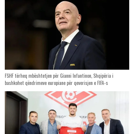
FSHF tërheq mbështetjen për Gianni Infantinon, Shqipëria i
bashkohet qëndrimeve europiane për qeverisjen e FIFA-s