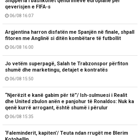
Shqipëria i bashkohet qëndrimeve europiane për
qeverisjen e FIFA-s
06/08 16:07
Argjentina harron disfatën me Spanjën në finale, shpall
fitoren me Anglinë si ditën kombëtare të futbollit
06/08 16:00
Jo vetëm superpagë, Salah te Trabzonspor përfiton
shumë dhe marketingu, detajet e kontratës
06/08 15:50
“Njerëzit e kanë gabim për të”/ Ish-sulmuesi i Realit
dhe United zbulon anën e panjohur të Ronaldos: Nuk ka
qenë kurrë arrogant, është shumë i përulur
06/08 15:35
‘Faleminderit, kapiten’/ Teuta ndan rrugët me Blerim
Kotobellin