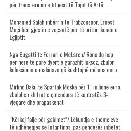
për transferimin e fituesit të Topit të Artë
Mohamed Salah mbërrin te Trabzonspor, Ernest
Muçi bën gjestin e veçantë për të pritur ikonën e
Egjiptit
Nga Bugatti te Ferrari e McLaren/ Ronaldo hap
për herë të parë dyert e garazhit luksoz, zbulon
koleksionin e makinave që kushtojnë miliona euro
Mirlind Daku te Spartak Moska për 11 milionë euro,
zbulohen shifrat e çmendura të kontratës 3-
vjeçare dhe prapaskenat
“Kërkoj falje për gabimet”/ Lëkundja e themeleve
të udhëheqjes së Infantinos, pas pendesës mbetet