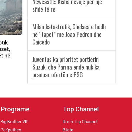
Newcastle: Kisha nevojë për një
sfidë të re
Milan katastrofik, Chelsea e hedh
në “tapet” me Joao Pedron dhe
Caicedo
ptik
eset,
ët në
Juventus ka prioritet portierin
Suzuki dhe Parma ende nuk ka
pranuar ofertën e PSG
Programe
Top Channel
Big Brother VIP
Rreth Top Channel
Për’puthen
Bileta