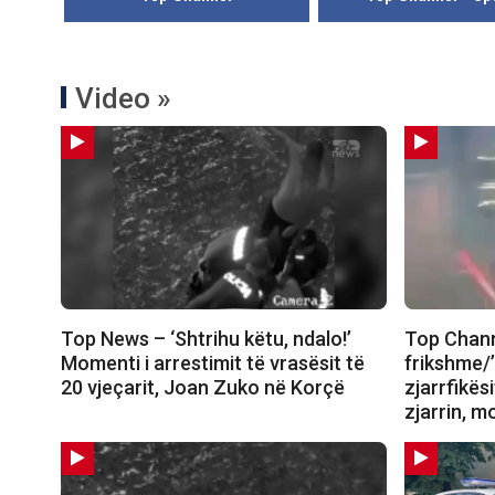
Video »
Top News – ‘Shtrihu këtu, ndalo!’
Top Chann
Momenti i arrestimit të vrasësit të
frikshme/
20 vjeçarit, Joan Zuko në Korçë
zjarrfikës
zjarrin, 