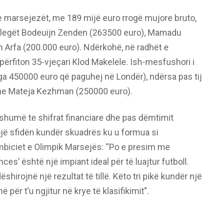
te marsejezët, me 189 mijë euro rrogë mujore bruto,
kolegët Bodeuijn Zenden (263500 euro), Mamadu
Arfa (200.000 euro). Ndërkohë, në radhët e
përfiton 35-vjeçari Klod Makelele. Ish-mesfushori i
ga 450000 euro që paguhej në Londër), ndërsa pas tij
dhe Mateja Kezhman (250000 euro).
shumë te shifrat financiare dhe pas dëmtimit
ojë sfidën kundër skuadrës ku u formua si
mbiciet e Olimpik Marsejës: “Po e presim me
es’ është një impiant ideal për të luajtur futboll.
shirojnë një rezultat të tillë. Këto tri pikë kundër një
 për t’u ngjitur në krye të klasifikimit”.