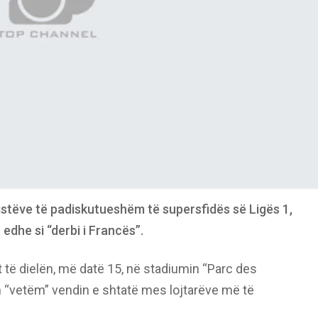
istëve të padiskutueshëm të supersfidës së Ligës 1,
edhe si “derbi i Francës”.
t të dielën, më datë 15, në stadiumin “Parc des
 “vetëm” vendin e shtatë mes lojtarëve më të