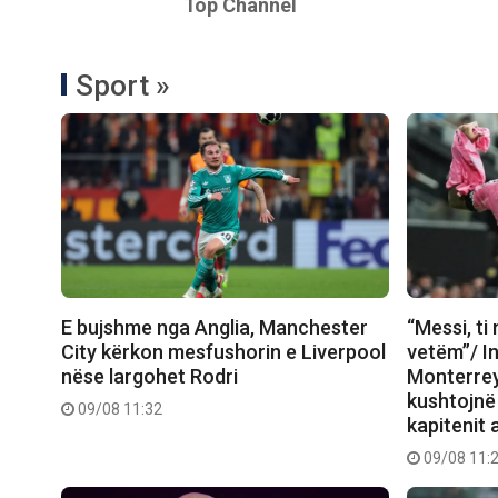
Top Channel
Sport »
E bujshme nga Anglia, Manchester
“Messi, ti
City kërkon mesfushorin e Liverpool
vetëm”/ I
nëse largohet Rodri
Monterrey,
kushtojnë
09/08 11:32
kapitenit 
09/08 11: