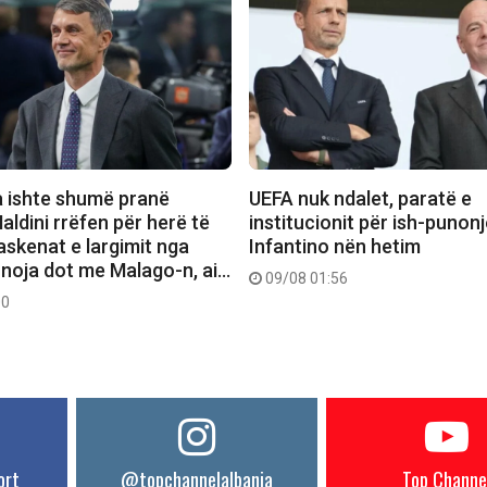
a ishte shumë pranë
UEFA nuk ndalet, paratë e
aldini rrëfen për herë të
institucionit për ish-punon
askenat e largimit nga
Infantino nën hetim
punoja dot me Malago-n, ai…
09/08 01:56
00
ort
@topchannelalbania
Top Channe