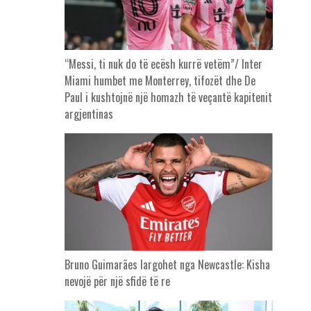
“Messi, ti nuk do të ecësh kurrë vetëm”/ Inter
Miami humbet me Monterrey, tifozët dhe De
Paul i kushtojnë një homazh të veçantë kapitenit
argjentinas
Bruno Guimarães largohet nga Newcastle: Kisha
nevojë për një sfidë të re