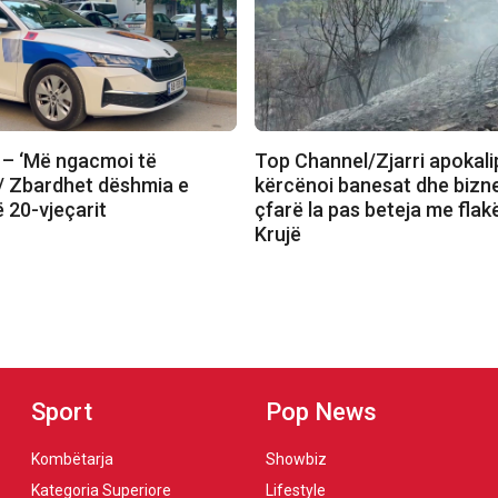
– ‘Më ngacmoi të
Top Channel/Zjarri apokali
/ Zbardhet dëshmia e
kërcënoi banesat dhe bizn
ë 20-vjeçarit
çfarë la pas beteja me flak
Krujë
Sport
Pop News
Kombëtarja
Showbiz
Kategoria Superiore
Lifestyle