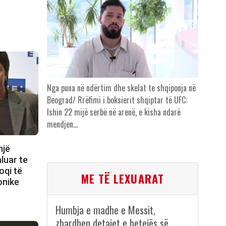
Nga puna në ndërtim dhe skelat te shqiponja në
Beograd/ Rrëfimi i boksierit shqiptar të UFC:
Ishin 22 mijë serbë në arenë, e kisha ndarë
mendjen…
një
aluar te
oqi të
ME TË LEXUARAT
konike
Humbja e madhe e Messit,
zbardhen detajet e betejës së