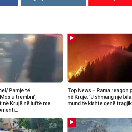
el/ Pamje të
Top News – Rama reagon pë
’Mos u trembni’,
në Krujë. ‘U shmang një bil
it në Krujë në luftë me
mund të kishte qenë tragjik
momenti…