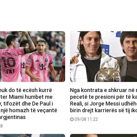
 nuk do të ecësh kurrë
Nga kontrata e shkruar në 
nter Miami humbet me
pecetë te presioni për të k
 tifozët dhe De Paul i
Reali, si Jorge Messi udhëh
 një homazh të veçantë
birin drejt karrierës së tij i
argjentinas
09/08 11:22
28