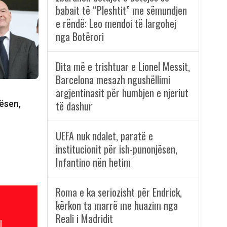
babait të “Pleshtit” me sëmundjen
e rëndë: Leo mendoi të largohej
nga Botërori
Dita më e trishtuar e Lionel Messit,
Barcelona mesazh ngushëllimi
argjentinasit për humbjen e njeriut
jësen,
të dashur
UEFA nuk ndalet, paratë e
institucionit për ish-punonjësen,
Infantino nën hetim
Roma e ka seriozisht për Endrick,
kërkon ta marrë me huazim nga
Reali i Madridit
l