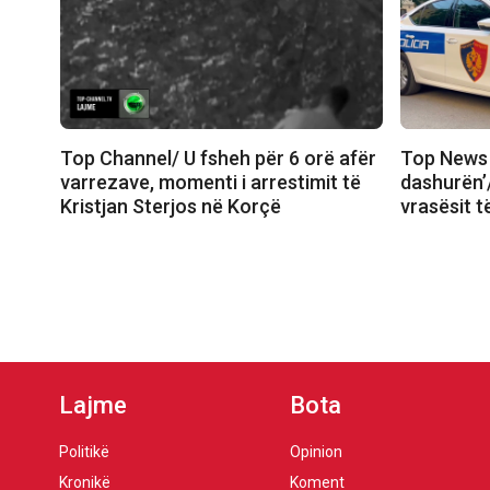
Top Channel/ U fsheh për 6 orë afër
Top News 
varrezave, momenti i arrestimit të
dashurën’
Kristjan Sterjos në Korçë
vrasësit t
Lajme
Bota
Politikë
Opinion
Kronikë
Koment