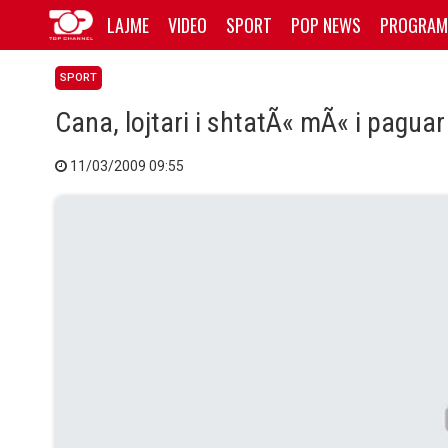
LAJME
VIDEO
SPORT
POP NEWS
PROGRAM
SPORT
Cana, lojtari i shtatÃ« mÃ« i paguar
11/03/2009 09:55