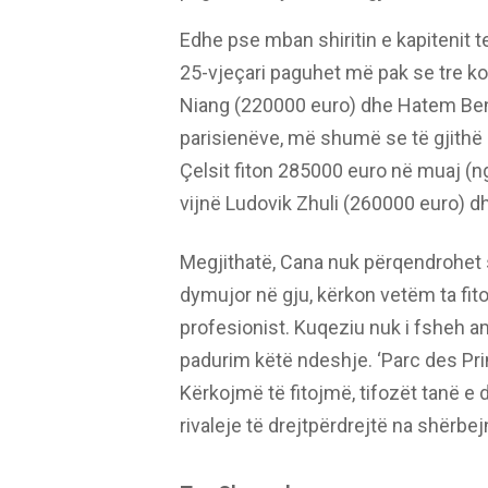
Edhe pse mban shiritin e kapitenit 
25-vjeçari paguhet më pak se tre 
Niang (220000 euro) dhe Hatem Ben 
parisienëve, më shumë se të gjithë 
Çelsit fiton 285000 euro në muaj (n
vijnë Ludovik Zhuli (260000 euro) 
Megjithatë, Cana nuk përqendrohet 
dymujor në gju, kërkon vetëm ta fit
profesionist. Kuqeziu nuk i fsheh a
padurim këtë ndeshje. ‘Parc des Princ
Kërkojmë të fitojmë, tifozët tanë e dë
rivaleje të drejtpërdrejtë na shërbejnë