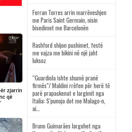
Ferran Torres arrin marrëveshjen
me Paris Saint Germain, nisin
bisedimet me Barcelonën
Rashford shijon pushimet, festë
me vajza me bikini në një jaht
luksoz
“Guardiola ishte shumë pranë
firmës”/ Maldini rrëfen për herë të
r zjarrin
parë prapaskenat e largimit nga
anc që
Italia: S’punoja dot me Malago-n,
’
ai…
Bruno Guimarães largohet nga