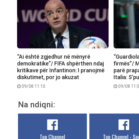
“Ai është zgjedhur në mënyrë
“Guardiol
demokratike”/ FIFA shpërthen ndaj
firmës”/ M
kritikave për Infantinon: I pranojmë
parë prap
diskutimet, por jo akuzat
Italia: S’
09/08 11:10
09/08 11:
Na ndiqni:
Top Channel
Top Channel - Sp