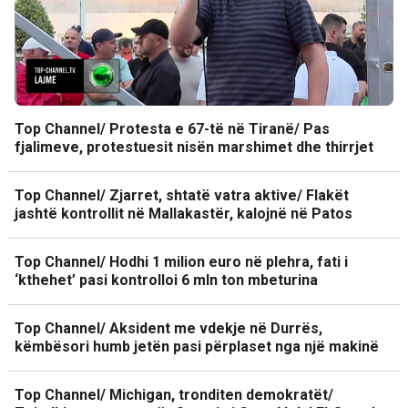
Top Channel/ Protesta e 67-të në Tiranë/ Pas
fjalimeve, protestuesit nisën marshimet dhe thirrjet
Top Channel/ Zjarret, shtatë vatra aktive/ Flakët
jashtë kontrollit në Mallakastër, kalojnë në Patos
Top Channel/ Hodhi 1 milion euro në plehra, fati i
‘kthehet’ pasi kontrolloi 6 mln ton mbeturina
Top Channel/ Aksident me vdekje në Durrës,
këmbësori humb jetën pasi përplaset nga një makinë
Top Channel/ Michigan, tronditen demokratët/