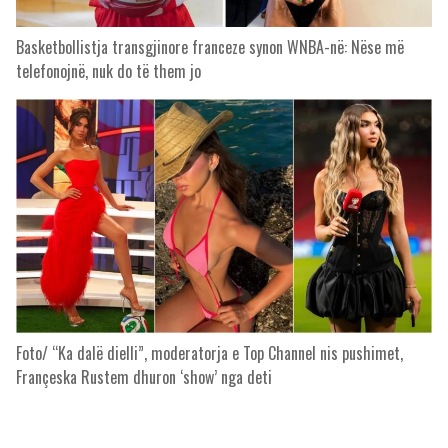
Basketbollistja transgjinore franceze synon WNBA-në: Nëse më
telefonojnë, nuk do të them jo
Foto/ “Ka dalë dielli”, moderatorja e Top Channel nis pushimet,
Françeska Rustem dhuron ‘show’ nga deti