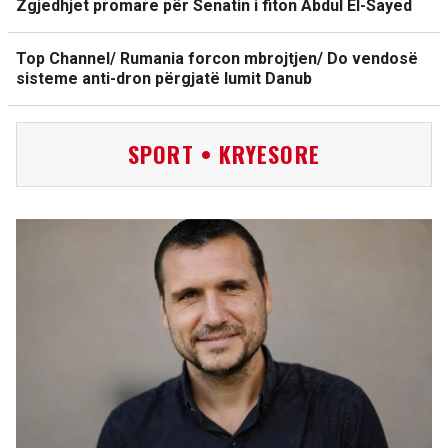
Zgjedhjet promare për Senatin i fiton Abdul El-Sayed
Top Channel/ Rumania forcon mbrojtjen/ Do vendosë
sisteme anti-dron përgjatë lumit Danub
SPORT • KRYESORE