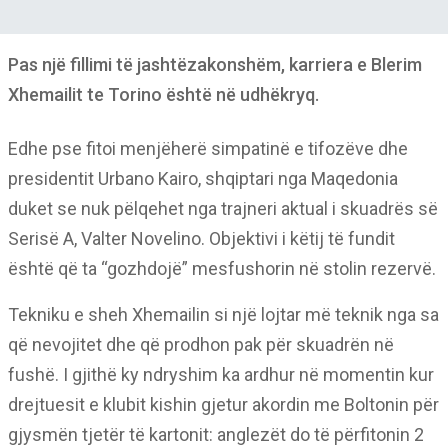
Pas një fillimi të jashtëzakonshëm, karriera e Blerim
Xhemailit te Torino është në udhëkryq.
Edhe pse fitoi menjëherë simpatinë e tifozëve dhe
presidentit Urbano Kairo, shqiptari nga Maqedonia
duket se nuk pëlqehet nga trajneri aktual i skuadrës së
Serisë A, Valter Novelino. Objektivi i këtij të fundit
është që ta “gozhdojë” mesfushorin në stolin rezervë.
Tekniku e sheh Xhemailin si një lojtar më teknik nga sa
që nevojitet dhe që prodhon pak për skuadrën në
fushë. I gjithë ky ndryshim ka ardhur në momentin kur
drejtuesit e klubit kishin gjetur akordin me Boltonin për
gjysmën tjetër të kartonit: anglezët do të përfitonin 2