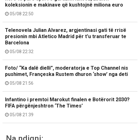
koleksionin e makinave që kushtojnë miliona euro
05/08 22:50
Telenovela Julian Alvarez, argjentinasi gati të rrisë
presionin mbi Atletico Madrid për t’u transferuar te
Barcelona
05/08 22:32
Foto/ “Ka dalë dielli”, moderatorja e Top Channel nis
pushimet, Françeska Rustem dhuron ‘show’ nga deti
05/08 21:56
Infantino i premtoi Marokut finalen e Botërorit 2030?
FIFA përgënjeshtron ‘The Times’
05/08 21:39
Na ndiqni: