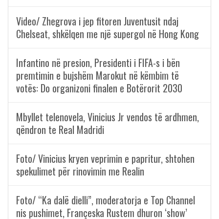
Video/ Zhegrova i jep fitoren Juventusit ndaj
Chelseat, shkëlqen me një supergol në Hong Kong
Infantino në presion, Presidenti i FIFA-s i bën
premtimin e bujshëm Marokut në këmbim të
votës: Do organizoni finalen e Botërorit 2030
Mbyllet telenovela, Vinicius Jr vendos të ardhmen,
qëndron te Real Madridi
Foto/ Vinicius kryen veprimin e papritur, shtohen
spekulimet për rinovimin me Realin
Foto/ “Ka dalë dielli”, moderatorja e Top Channel
nis pushimet, Françeska Rustem dhuron ‘show’