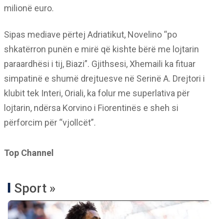
milionë euro.
Sipas mediave përtej Adriatikut, Novelino “po
shkatërron punën e mirë që kishte bërë me lojtarin
paraardhësi i tij, Biazi”. Gjithsesi, Xhemaili ka fituar
simpatinë e shumë drejtuesve në Serinë A. Drejtori i
klubit tek Interi, Oriali, ka folur me superlativa për
lojtarin, ndërsa Korvino i Fiorentinës e sheh si
përforcim për “vjollcët”.
Top Channel
Sport »