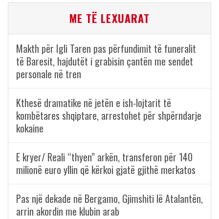
ME TË LEXUARAT
Makth për Igli Taren pas përfundimit të funeralit
të Baresit, hajdutët i grabisin çantën me sendet
personale në tren
Kthesë dramatike në jetën e ish-lojtarit të
kombëtares shqiptare, arrestohet për shpërndarje
kokaine
E kryer/ Reali “thyen” arkën, transferon për 140
milionë euro yllin që kërkoi gjatë gjithë merkatos
Pas një dekade në Bergamo, Gjimshiti lë Atalantën,
arrin akordin me klubin arab