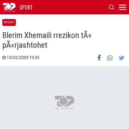
SPORT
SPORT
Blerim Xhemaili rrezikon tÃ«
pÃ«rjashtohet
13/02/2009 10:05