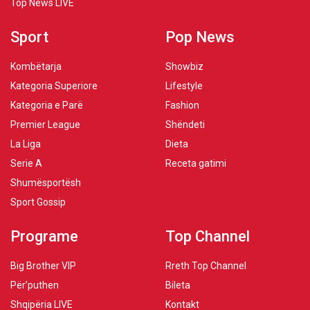
Top News LIVE
Sport
Pop News
Kombëtarja
Showbiz
Kategoria Superiore
Lifestyle
Kategoria e Parë
Fashion
Premier League
Shëndeti
La Liga
Dieta
Serie A
Receta gatimi
Shumësportësh
Sport Gossip
Programe
Top Channel
Big Brother VIP
Rreth Top Channel
Për’puthen
Bileta
Shqipëria LIVE
Kontakt