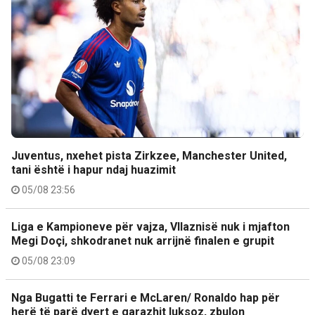
Juventus, nxehet pista Zirkzee, Manchester United,
tani është i hapur ndaj huazimit
05/08 23:56
Liga e Kampioneve për vajza, Vllaznisë nuk i mjafton
Megi Doçi, shkodranet nuk arrijnë finalen e grupit
05/08 23:09
Nga Bugatti te Ferrari e McLaren/ Ronaldo hap për
herë të parë dyert e garazhit luksoz, zbulon