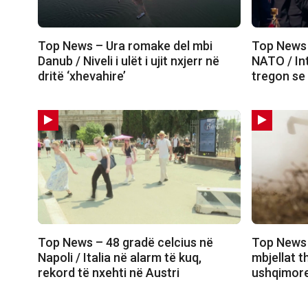
Top News – Ura romake del mbi
Top News 
Danub / Niveli i ulët i ujit nxjerr në
NATO / In
dritë ‘xhevahire’
tregon se
Top News – 48 gradë celcius në
Top News 
Napoli / Italia në alarm të kuq,
mbjellat t
rekord të nxehti në Austri
ushqimore