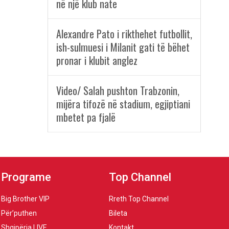
në një klub nate
Alexandre Pato i rikthehet futbollit,
ish-sulmuesi i Milanit gati të bëhet
pronar i klubit anglez
Video/ Salah pushton Trabzonin,
mijëra tifozë në stadium, egjiptiani
mbetet pa fjalë
Programe
Top Channel
Big Brother VIP
Rreth Top Channel
Për’puthen
Bileta
Shqipëria LIVE
Kontakt