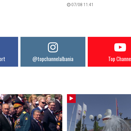
07/08 11:41
ort
@topchannelalbania
Top Channe