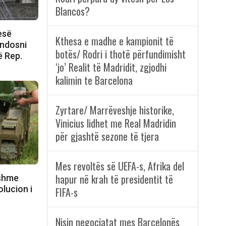
Blancos?
esë
Kthesa e madhe e kampionit të
endosni
botës/ Rodri i thotë përfundimisht
ë Rep.
‘jo’ Realit të Madridit, zgjodhi
kalimin te Barcelona
Zyrtare/ Marrëveshje historike,
Vinicius lidhet me Real Madridin
për gjashtë sezone të tjera
Mes revoltës së UEFA-s, Afrika del
hapur në krah të presidentit të
hshme
lucion i
FIFA-s
Nisin negociatat mes Barcelonës