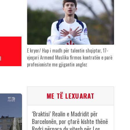
E kryer/ Hap i madh për talentin shqiptar, 17-
vjeçari Armend Muslika firmos kontratën e parë
l
profesioniste me gjigantin anglez
ME TË LEXUARAT
‘Braktisi’ Realin e Madridit për
Barcelonën, por çfarë kishte thënë
Rodri përpara dy vitesh për Los