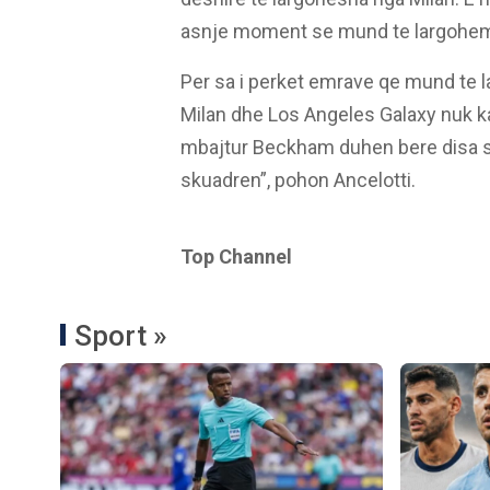
asnje moment se mund te largohem”,
Per sa i perket emrave qe mund te 
Milan dhe Los Angeles Galaxy nuk k
mbajtur Beckham duhen bere disa sak
skuadren”, pohon Ancelotti.
Top Channel
Sport »