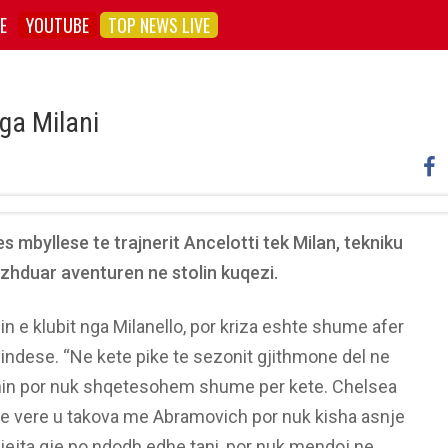
E
YOUTUBE
TOP NEWS LIVE
ga Milani
es mbyllese te trajnerit Ancelotti tek Milan, tekniku
azhduar aventuren ne stolin kuqezi.
nin e klubit nga Milanello, por kriza eshte shume afer
indese. “Ne kete pike te sezonit gjithmone del ne
lanin por nuk shqetesohem shume per kete. Chelsea
Ne vere u takova me Abramovich por nuk kisha asnje
njejta gje po ndodh edhe tani, por nuk mendoj ne