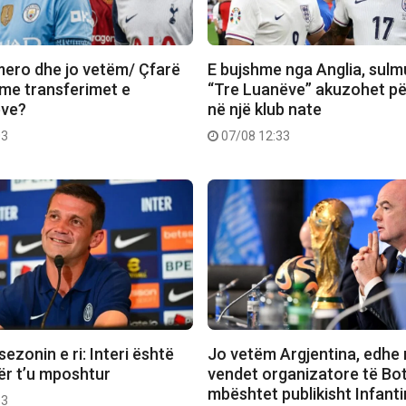
mero dhe jo vetëm/ Çfarë
E bujshme nga Anglia, sulmu
me transferimet e
“Tre Luanëve” akuzohet p
ëve?
në një klub nate
03
07/08 12:33
sezonin e ri: Interi është
Jo vetëm Argjentina, edhe 
ër t’u mposhtur
vendet organizatore të Bot
mbështet publikisht Infant
53