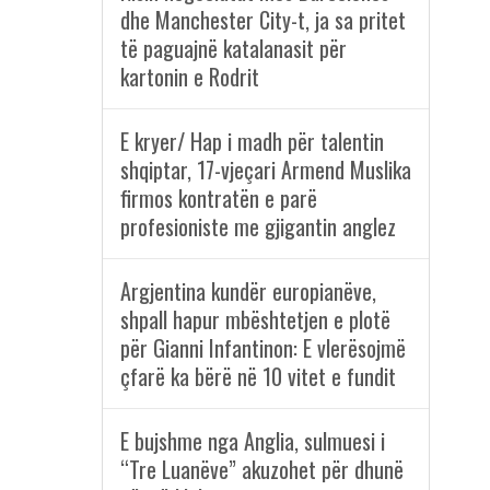
dhe Manchester City-t, ja sa pritet
të paguajnë katalanasit për
kartonin e Rodrit
E kryer/ Hap i madh për talentin
shqiptar, 17-vjeçari Armend Muslika
firmos kontratën e parë
profesioniste me gjigantin anglez
Argjentina kundër europianëve,
shpall hapur mbështetjen e plotë
për Gianni Infantinon: E vlerësojmë
çfarë ka bërë në 10 vitet e fundit
E bujshme nga Anglia, sulmuesi i
“Tre Luanëve” akuzohet për dhunë