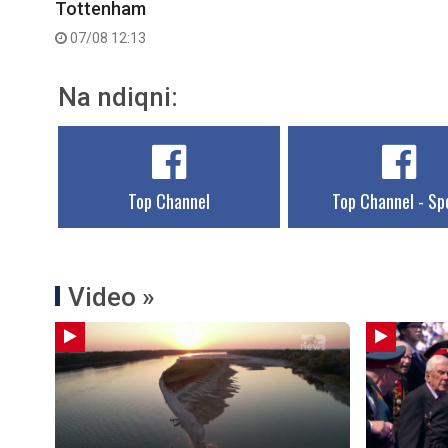
Tottenham
07/08 12:13
Na ndiqni:
Top Channel
Top Channel - Sp
Video »