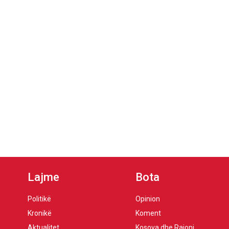
Lajme
Bota
Politikë
Opinion
Kronikë
Koment
Aktualitet
Kosova dhe Rajoni