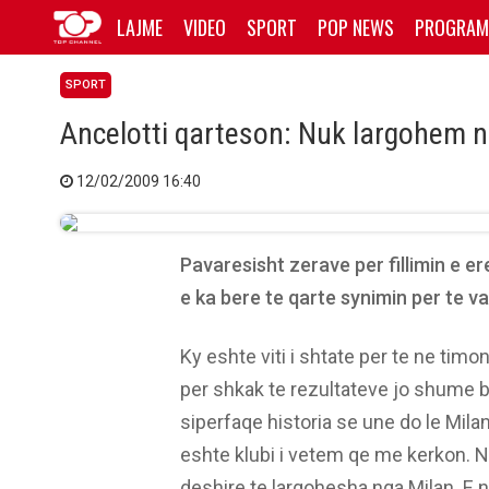
LAJME
VIDEO
SPORT
POP NEWS
PROGRAM
SPORT
Ancelotti qarteson: Nuk largohem n
12/02/2009 16:40
Pavaresisht zerave per fillimin e er
e ka bere te qarte synimin per te v
Ky eshte viti i shtate per te ne timo
per shkak te rezultateve jo shume b
siperfaqe historia se une do le Mi
eshte klubi i vetem qe me kerkon. 
deshire te largohesha nga Milan. E 