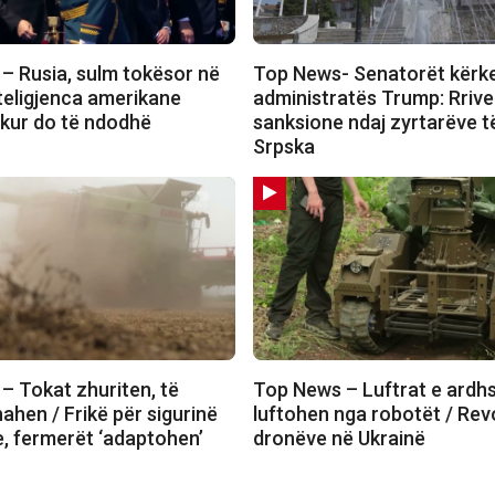
– Rusia, sulm tokësor në
Top News- Senatorët kërk
teligjenca amerikane
administratës Trump: Rriv
 kur do të ndodhë
sanksione ndaj zyrtarëve t
Srpska
– Tokat zhuriten, të
Top News – Luftrat e ard
hahen / Frikë për sigurinë
luftohen nga robotët / Revo
, fermerët ‘adaptohen’
dronëve në Ukrainë