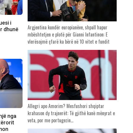
esi i
Argjentina kundër europianëve, shpall hapur
ër dhunë
mbështetjen e plotë për Gianni Infantinon: E
vlerësojmë çfarë ka bërë në 10 vitet e fundit
Allegri apo Amorim? Mesfushori shqiptar
krahason dy trajnerët: Të gjithë kanë mënyrat e
një nga
veta, por me portugezin…
ërorit
inon