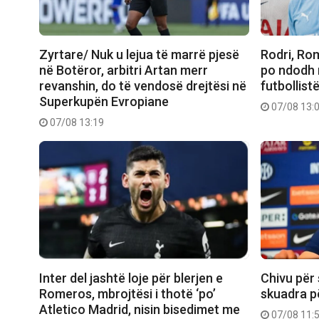
Zyrtare/ Nuk u lejua të marrë pjesë
Rodri, Ro
në Botëror, arbitri Artan merr
po ndodh 
revanshin, do të vendosë drejtësi në
futbollist
Superkupën Evropiane
07/08 13:
07/08 13:19
Inter del jashtë loje për blerjen e
Chivu për 
Romeros, mbrojtësi i thotë ‘po’
skuadra p
Atletico Madrid, nisin bisedimet me
07/08 11: