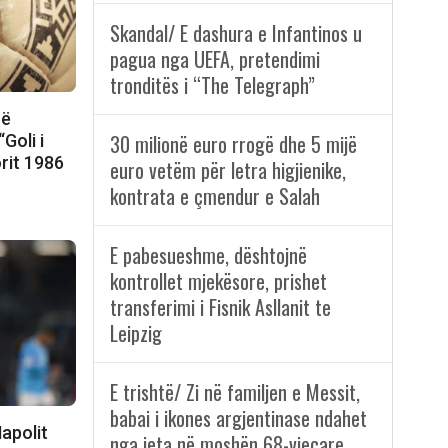
Skandal/ E dashura e Infantinos u
pagua nga UEFA, pretendimi
tronditës i “The Telegraph”
në
30 milionë euro rrogë dhe 5 mijë
Goli i
orit 1986
euro vetëm për letra higjienike,
kontrata e çmendur e Salah
E pabesueshme, dështojnë
kontrollet mjekësore, prishet
transferimi i Fisnik Asllanit te
Leipzig
E trishtë/ Zi në familjen e Messit,
babai i ikones argjentinase ndahet
apolit
nga jeta në moshën 68-vjeçare