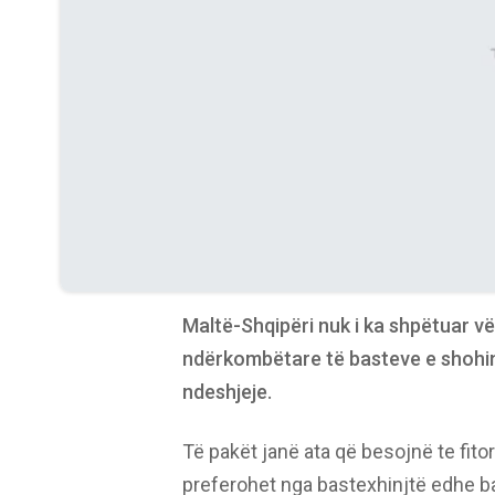
Maltë-Shqipëri nuk i ka shpëtuar vë
ndërkombëtare të basteve e shohin 
ndeshjeje.
Të pakët janë ata që besojnë te fitor
preferohet nga bastexhinjtë edhe ba