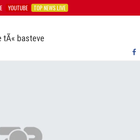
E
YOUTUBE
TOP NEWS LIVE
e tÃ« basteve