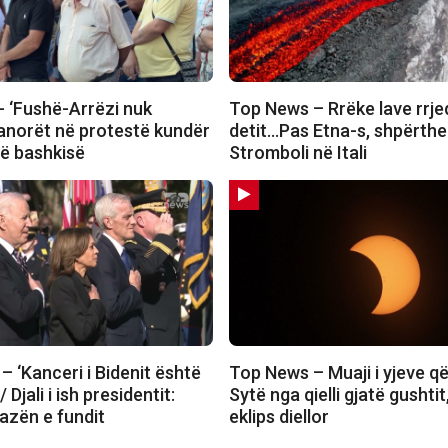
 ‘Fushë-Arrëzi nuk
Top News – Rrëke lave rrjed
banorët në protestë kundër
detit…Pas Etna-s, shpërth
së bashkisë
Stromboli në Itali
 ‘Kanceri i Bidenit është
Top News – Muaji i yjeve q
 Djali i ish presidentit:
Sytë nga qielli gjatë gushtit
azën e fundit
eklips diellor