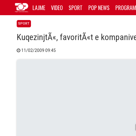
LAJME
VIDEO
SPORT
POP NEWS
PROGRAM
SPORT
KuqezinjtÃ«, favoritÃ«t e kompaniv
11/02/2009 09:45