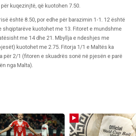
ër kuqezinjtë, që kuotohen 7.50.
ërisë është 8.50, por edhe për barazimin 1-1. 12 është
3 e shqiptarëve kuotohet me 13. Fitoret e mundshme
katësisht me 14 dhe 21. Mbyllja e ndeshjes me
pjesët) kuotohet me 2.75. Fitorja 1/1 e Maltës ka
a për 2/1 (fitoren e skuadrës sonë në pjesën e parë
ën nga Malta).