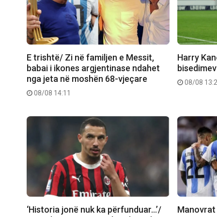
E trishtë/ Zi në familjen e Messit,
Harry Kane
babai i ikones argjentinase ndahet
bisedimev
nga jeta në moshën 68-vjeçare
08/08 13:
08/08 14:11
‘Historia jonë nuk ka përfunduar…’/
Manovrat 