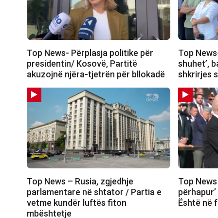
Top News- Përplasja politike për
Top News-
presidentin/ Kosovë, Partitë
shuhet’, 
akuzojnë njëra-tjetrën për bllokadë
shkrirjes 
Top News – Rusia, zgjedhje
Top News –
parlamentare në shtator / Partia e
përhapur’ /
vetme kundër luftës fiton
Është në f
mbështetje