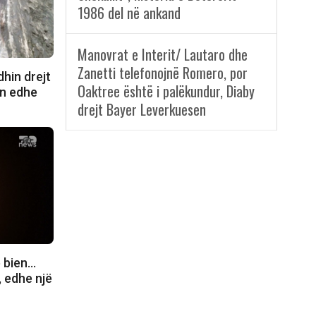
1986 del në ankand
Manovrat e Interit/ Lautaro dhe
Zanetti telefonojnë Romero, por
hin drejt
Oaktree është i palëkundur, Diaby
en edhe
drejt Bayer Leverkuesen
ë bien…
, edhe një