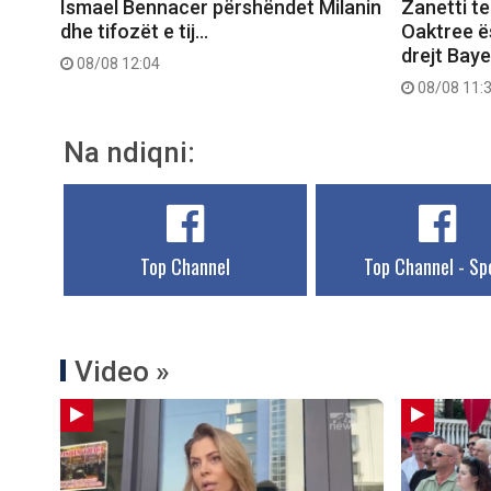
Ismael Bennacer përshëndet Milanin
Zanetti t
dhe tifozët e tij…
Oaktree ës
drejt Bay
08/08 12:04
08/08 11:
Na ndiqni:
Top Channel
Top Channel - Sp
Video »