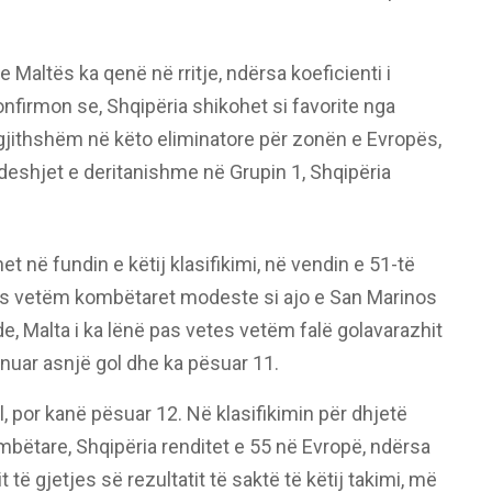
 e Maltës ka qenë në rritje, ndërsa koeficienti i
onfirmon se, Shqipëria shikohet si favorite nga
gjithshëm në këto eliminatore për zonën e Evropës,
eshjet e deritanishme në Grupin 1, Shqipëria
 në fundin e këtij klasifikimi, në vendin e 51-të
 pas vetëm kombëtaret modeste si ajo e San Marinos
, Malta i ka lënë pas vetes vetëm falë golavarazhit
nuar asnjë gol dhe ka pësuar 11.
l, por kanë pësuar 12. Në klasifikimin për dhjetë
bëtare, Shqipëria renditet e 55 në Evropë, ndërsa
t të gjetjes së rezultatit të saktë të këtij takimi, më