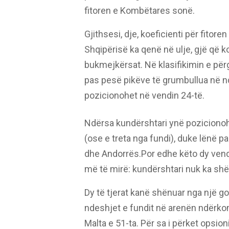
fitoren e Kombëtares sonë.
Gjithsesi, dje, koeficienti për fitoren
Shqipërisë ka qenë në ulje, gjë që k
bukmejkërsat. Në klasifikimin e për
pas pesë pikëve të grumbullua në nd
pozicionohet në vendin 24-të.
Ndërsa kundërshtari ynë pozicionohet
(ose e treta nga fundi), duke lënë
dhe Andorrës.Por edhe këto dy vende
më të mirë: kundërshtari nuk ka shë
Dy të tjerat kanë shënuar nga një go
ndeshjet e fundit në arenën ndërkom
Malta e 51-ta. Për sa i përket opsioni