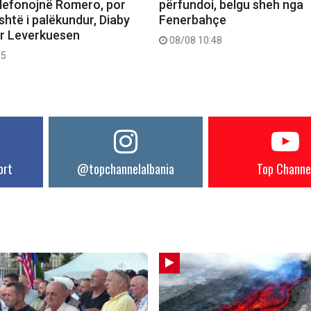
elefonojnë Romero, por
përfundoi, belgu sheh nga
htë i palëkundur, Diaby
Fenerbahçe
er Leverkuesen
08/08 10:48
35
ort
@topchannelalbania
Top Channe