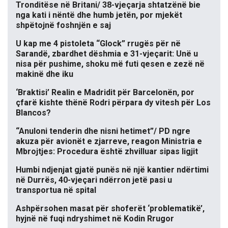
Tronditëse në Britani/ 38-vjeçarja shtatzënë bie
nga kati i nëntë dhe humb jetën, por mjekët
shpëtojnë foshnjën e saj
U kap me 4 pistoleta “Glock” rrugës për në
Sarandë, zbardhet dëshmia e 31-vjeçarit: Unë u
nisa për pushime, shoku më futi qesen e zezë në
makinë dhe iku
‘Braktisi’ Realin e Madridit për Barcelonën, por
çfarë kishte thënë Rodri përpara dy vitesh për Los
Blancos?
“Anuloni tenderin dhe nisni hetimet”/ PD ngre
akuza për avionët e zjarreve, reagon Ministria e
Mbrojtjes: Procedura është zhvilluar sipas ligjit
Humbi ndjenjat gjatë punës në një kantier ndërtimi
në Durrës, 40-vjeçari ndërron jetë pasi u
transportua në spital
Ashpërsohen masat për shoferët ‘problematikë’,
hyjnë në fuqi ndryshimet në Kodin Rrugor