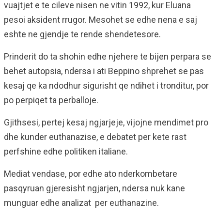
vuajtjet e te cileve nisen ne vitin 1992, kur Eluana
pesoi aksident rrugor. Mesohet se edhe nena e saj
eshte ne gjendje te rende shendetesore.
Prinderit do ta shohin edhe njehere te bijen perpara se
behet autopsia, ndersa i ati Beppino shprehet se pas
kesaj qe ka ndodhur sigurisht qe ndihet i tronditur, por
po perpiqet ta perballoje.
Gjithsesi, pertej kesaj ngjarjeje, vijojne mendimet pro
dhe kunder euthanazise, e debatet per kete rast
perfshine edhe politiken italiane.
Mediat vendase, por edhe ato nderkombetare
pasqyruan gjeresisht ngjarjen, ndersa nuk kane
munguar edhe analizat per euthanazine.