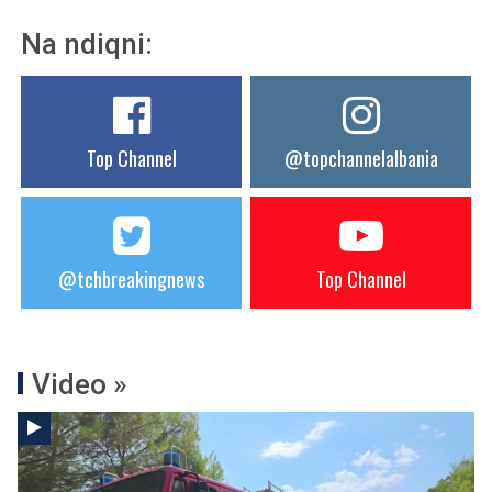
Na ndiqni:
Top Channel
@topchannelalbania
@tchbreakingnews
Top Channel
Video »