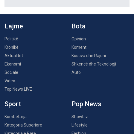
Lajme
Bota
Politikë
Opinion
Kronikë
Koment
Aktualitet
Kosova dhe Rajoni
Ekonomi
Shkencë dhe Teknologji
Sociale
Auto
Video
Top News LIVE
Sport
Pop News
Kombëtarja
Showbiz
Kategoria Superiore
Lifestyle
Kategoria e Parë
Fashion