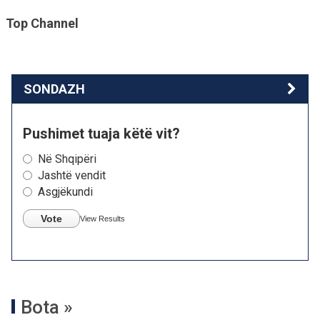
Top Channel
SONDAZH
Pushimet tuaja këtë vit?
Në Shqipëri
Jashtë vendit
Asgjëkundi
Vote
View Results
Bota »