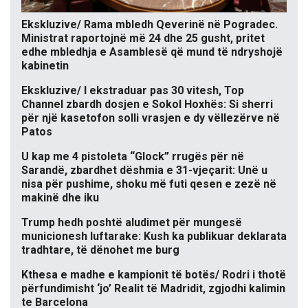
Ekskluzive/ Rama mbledh Qeverinë në Pogradec.
Ministrat raportojnë më 24 dhe 25 gusht, pritet
edhe mbledhja e Asamblesë që mund të ndryshojë
kabinetin
Ekskluzive/ I ekstraduar pas 30 vitesh, Top
Channel zbardh dosjen e Sokol Hoxhës: Si sherri
për një kasetofon solli vrasjen e dy vëllezërve në
Patos
U kap me 4 pistoleta “Glock” rrugës për në
Sarandë, zbardhet dëshmia e 31-vjeçarit: Unë u
nisa për pushime, shoku më futi qesen e zezë në
makinë dhe iku
Trump hedh poshtë aludimet për mungesë
municionesh luftarake: Kush ka publikuar deklarata
tradhtare, të dënohet me burg
Kthesa e madhe e kampionit të botës/ Rodri i thotë
përfundimisht ‘jo’ Realit të Madridit, zgjodhi kalimin
te Barcelona