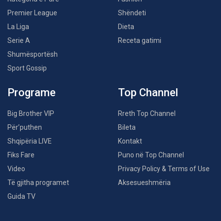
Premier League
Shëndeti
La Liga
Dieta
Serie A
Receta gatimi
Shumësportësh
Sport Gossip
Programe
Top Channel
Big Brother VIP
Rreth Top Channel
Për’puthen
Bileta
Shqipëria LIVE
Kontakt
Fiks Fare
Puno në Top Channel
Video
Privacy Policy & Terms of Use
Të gjitha programet
Aksesueshmëria
Guida TV