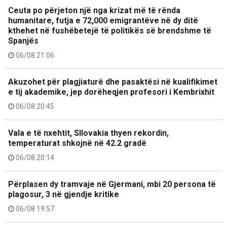
Ceuta po përjeton një nga krizat më të rënda
humanitare, futja e 72,000 emigrantëve në dy ditë
kthehet në fushëbetejë të politikës së brendshme të
Spanjës
06/08 21:06
Akuzohet për plagjiaturë dhe pasaktësi në kualifikimet
e tij akademike, jep dorëheqjen profesori i Kembrixhit
06/08 20:45
Vala e të nxehtit, Sllovakia thyen rekordin,
temperaturat shkojnë në 42.2 gradë
06/08 20:14
Përplasen dy tramvaje në Gjermani, mbi 20 persona të
plagosur, 3 në gjendje kritike
06/08 19:57