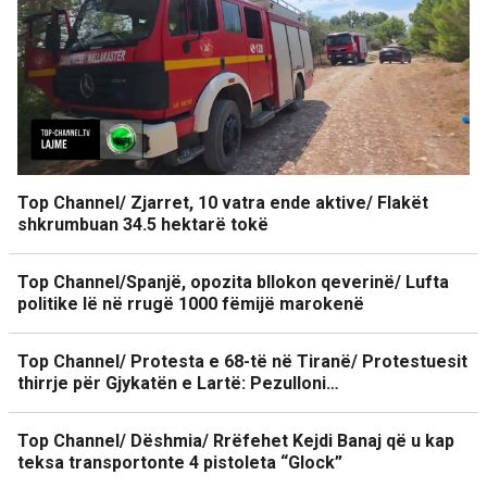
Top Channel/ Zjarret, 10 vatra ende aktive/ Flakët
shkrumbuan 34.5 hektarë tokë
Top Channel/Spanjë, opozita bllokon qeverinë/ Lufta
politike lë në rrugë 1000 fëmijë marokenë
Top Channel/ Protesta e 68-të në Tiranë/ Protestuesit
thirrje për Gjykatën e Lartë: Pezulloni…
Top Channel/ Dëshmia/ Rrëfehet Kejdi Banaj që u kap
teksa transportonte 4 pistoleta “Glock”