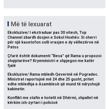
Më të lexuarat
Ekskluzive/ I ekstraduar pas 30 vitesh, Top
Channel zbardh dosjen e Sokol Hoxhës: Si sherri
për një kasetofon solli vrasjen e dy vëllezërve në
Patos
Çfarë është dokumenti “Besa” që Rama u propozoi
shqiptarëve? Kryeministri e shpjegon me katër
fjalë
Ekskluzive/ Rama mbledh Qeverinë në Pogradec.
Ministrat raportojnë më 24 dhe 25 gusht, pritet
edhe mbledhja e Asamblesë që mund të ndryshojë
kabinetin
Konflikt me stafin e hotelit në Dhërmi, shpallet në
kërkim ish-zyrtari i policisë