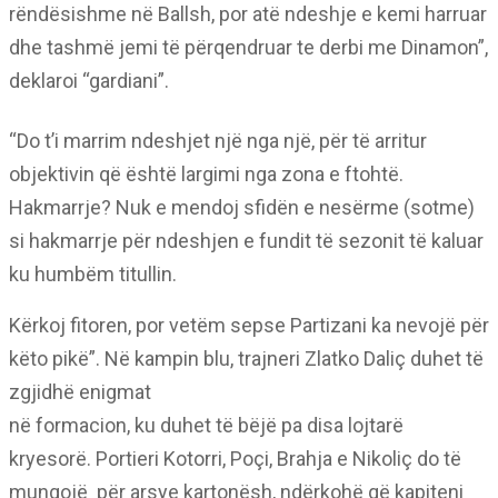
rëndësishme në Ballsh, por atë ndeshje e kemi harruar
dhe tashmë jemi të përqendruar te derbi me Dinamon”,
deklaroi “gardiani”.
“Do t’i marrim ndeshjet një nga një, për të arritur
objektivin që është largimi nga zona e ftohtë.
Hakmarrje? Nuk e mendoj sfidën e nesërme (sotme)
si hakmarrje për ndeshjen e fundit të sezonit të kaluar
ku humbëm titullin.
Kërkoj fitoren, por vetëm sepse Partizani ka nevojë për
këto pikë”. Në kampin blu, trajneri Zlatko Daliç duhet të
zgjidhë enigmat
në formacion, ku duhet të bëjë pa disa lojtarë
kryesorë. Portieri Kotorri, Poçi, Brahja e Nikoliç do të
mungojë për arsye kartonësh, ndërkohë që kapiteni