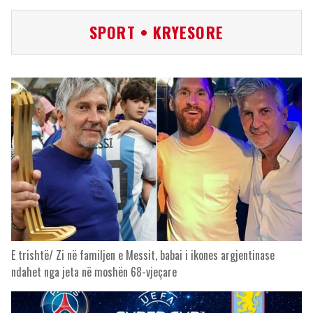
SPORT • KRYESORE
E trishtë/ Zi në familjen e Messit, babai i ikones argjentinase
ndahet nga jeta në moshën 68-vjeçare