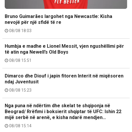
Bruno Guimarães largohet nga Newcastle: Kisha
nevojë për një sfidë të re
08/08 18:03
Humbja e madhe e Lionel Messit, vjen ngushëllimi për
të atin nga Newell’s Old Boys
08/08 15:51
Dimarco dhe Diouf i japin fitoren Interit në miqësoren
ndaj Juventusit
08/08 15:23
Nga puna në ndërtim dhe skelat te shqiponja në
Beograd/ Rrëfimi i boksierit shqiptar të UFC: Ishin 22
mijë serbë në arenë, e kisha ndarë mendjen…
08/08 15:14