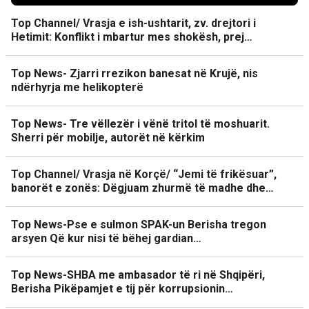
Top Channel/ Vrasja e ish-ushtarit, zv. drejtori i
Hetimit: Konflikt i mbartur mes shokësh, prej…
Top News- Zjarri rrezikon banesat në Krujë, nis
ndërhyrja me helikopterë
Top News- Tre vëllezër i vënë tritol të moshuarit.
Sherri për mobilje, autorët në kërkim
Top Channel/ Vrasja në Korçë/ “Jemi të frikësuar”,
banorët e zonës: Dëgjuam zhurmë të madhe dhe…
Top News-Pse e sulmon SPAK-un Berisha tregon
arsyen Që kur nisi të bëhej gardian…
Top News-SHBA me ambasador të ri në Shqipëri,
Berisha Pikëpamjet e tij për korrupsionin…