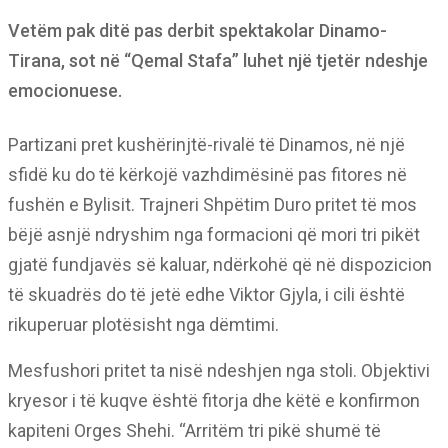
Vetëm pak ditë pas derbit spektakolar Dinamo-
Tirana, sot në “Qemal Stafa” luhet një tjetër ndeshje
emocionuese.
Partizani pret kushërinjtë-rivalë të Dinamos, në një
sfidë ku do të kërkojë vazhdimësinë pas fitores në
fushën e Bylisit. Trajneri Shpëtim Duro pritet të mos
bëjë asnjë ndryshim nga formacioni që mori tri pikët
gjatë fundjavës së kaluar, ndërkohë që në dispozicion
të skuadrës do të jetë edhe Viktor Gjyla, i cili është
rikuperuar plotësisht nga dëmtimi.
Mesfushori pritet ta nisë ndeshjen nga stoli. Objektivi
kryesor i të kuqve është fitorja dhe këtë e konfirmon
kapiteni Orges Shehi. “Arritëm tri pikë shumë të