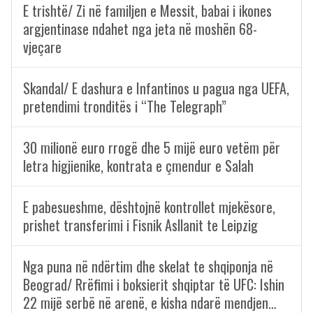
E trishtë/ Zi në familjen e Messit, babai i ikones
argjentinase ndahet nga jeta në moshën 68-
vjeçare
Skandal/ E dashura e Infantinos u pagua nga UEFA,
pretendimi tronditës i “The Telegraph”
30 milionë euro rrogë dhe 5 mijë euro vetëm për
letra higjienike, kontrata e çmendur e Salah
E pabesueshme, dështojnë kontrollet mjekësore,
prishet transferimi i Fisnik Asllanit te Leipzig
Nga puna në ndërtim dhe skelat te shqiponja në
Beograd/ Rrëfimi i boksierit shqiptar të UFC: Ishin
22 mijë serbë në arenë, e kisha ndarë mendjen…