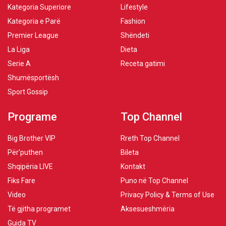
Kategoria Superiore
Lifestyle
Kategoria e Parë
Fashion
Premier League
Shëndeti
La Liga
Dieta
Serie A
Receta gatimi
Shumësportësh
Sport Gossip
Programe
Top Channel
Big Brother VIP
Rreth Top Channel
Për’puthen
Bileta
Shqipëria LIVE
Kontakt
Fiks Fare
Puno në Top Channel
Video
Privacy Policy & Terms of Use
Të gjitha programet
Aksesueshmëria
Guida TV