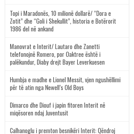
Topi i Maradonës, 10 milionë dollarë/ “Dora e
Zotit” dhe “Goli i Shekullit”, historia e Botërorit
1986 del në ankand
Manovrat e Interit/ Lautaro dhe Zanetti
telefonojnë Romero, por Oaktree është i
palëkundur, Diaby drejt Bayer Leverkuesen
Humbja e madhe e Lionel Messit, vjen ngushëllimi
për të atin nga Newell’s Old Boys
Dimarco dhe Diouf i japin fitoren Interit në
miqësoren ndaj Juventusit
Calhanoglu i premton besnikëri Interit: Qëndroj