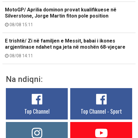
MotoGP/ Aprilia dominon provat kualifikuese në
Silverstone, Jorge Martin fiton pole position
08/08 15:11
E trishtë/ Zi në familjen e Messit, babai i ikones
argjentinase ndahet nga jeta në moshën 68-vjeçare
08/08 14:11
Na ndiqni:
Top Channel
Top Channel - Sport