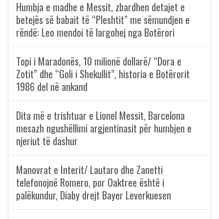
Humbja e madhe e Messit, zbardhen detajet e
betejës së babait të “Pleshtit” me sëmundjen e
rëndë: Leo mendoi të largohej nga Botërori
Topi i Maradonës, 10 milionë dollarë/ “Dora e
Zotit” dhe “Goli i Shekullit”, historia e Botërorit
1986 del në ankand
Dita më e trishtuar e Lionel Messit, Barcelona
mesazh ngushëllimi argjentinasit për humbjen e
njeriut të dashur
Manovrat e Interit/ Lautaro dhe Zanetti
telefonojnë Romero, por Oaktree është i
palëkundur, Diaby drejt Bayer Leverkuesen