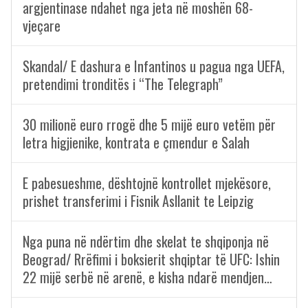
argjentinase ndahet nga jeta në moshën 68-
vjeçare
Skandal/ E dashura e Infantinos u pagua nga UEFA,
pretendimi tronditës i “The Telegraph”
30 milionë euro rrogë dhe 5 mijë euro vetëm për
letra higjienike, kontrata e çmendur e Salah
E pabesueshme, dështojnë kontrollet mjekësore,
prishet transferimi i Fisnik Asllanit te Leipzig
Nga puna në ndërtim dhe skelat te shqiponja në
Beograd/ Rrëfimi i boksierit shqiptar të UFC: Ishin
22 mijë serbë në arenë, e kisha ndarë mendjen…