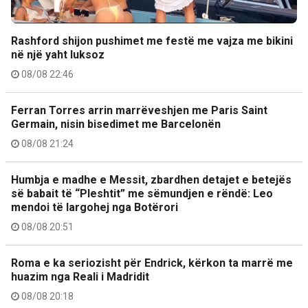
Rashford shijon pushimet me festë me vajza me bikini
në një yaht luksoz
08/08 22:46
Ferran Torres arrin marrëveshjen me Paris Saint
Germain, nisin bisedimet me Barcelonën
08/08 21:24
Humbja e madhe e Messit, zbardhen detajet e betejës
së babait të “Pleshtit” me sëmundjen e rëndë: Leo
mendoi të largohej nga Botërori
08/08 20:51
Roma e ka seriozisht për Endrick, kërkon ta marrë me
huazim nga Reali i Madridit
08/08 20:18