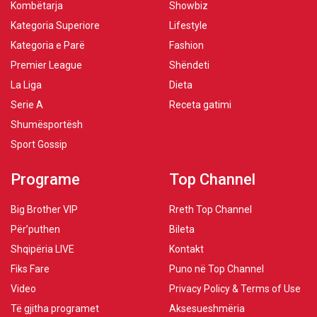
Kombëtarja
Showbiz
Kategoria Superiore
Lifestyle
Kategoria e Parë
Fashion
Premier League
Shëndeti
La Liga
Dieta
Serie A
Receta gatimi
Shumësportësh
Sport Gossip
Programe
Top Channel
Big Brother VIP
Rreth Top Channel
Për’puthen
Bileta
Shqipëria LIVE
Kontakt
Fiks Fare
Puno në Top Channel
Video
Privacy Policy & Terms of Use
Të gjitha programet
Aksesueshmëria