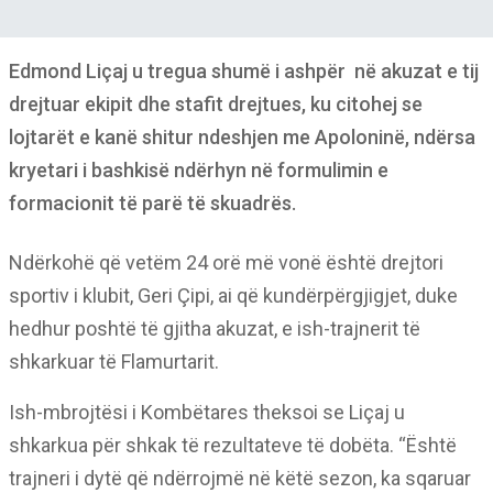
Edmond Liçaj u tregua shumë i ashpër në akuzat e tij
drejtuar ekipit dhe stafit drejtues, ku citohej se
lojtarët e kanë shitur ndeshjen me Apoloninë, ndërsa
kryetari i bashkisë ndërhyn në formulimin e
formacionit të parë të skuadrës.
Ndërkohë që vetëm 24 orë më vonë është drejtori
sportiv i klubit, Geri Çipi, ai që kundërpërgjigjet, duke
hedhur poshtë të gjitha akuzat, e ish-trajnerit të
shkarkuar të Flamurtarit.
Ish-mbrojtësi i Kombëtares theksoi se Liçaj u
shkarkua për shkak të rezultateve të dobëta. “Është
trajneri i dytë që ndërrojmë në këtë sezon, ka sqaruar