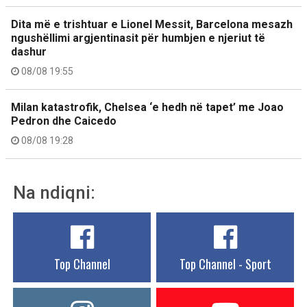
Dita më e trishtuar e Lionel Messit, Barcelona mesazh
ngushëllimi argjentinasit për humbjen e njeriut të
dashur
08/08 19:55
Milan katastrofik, Chelsea ‘e hedh në tapet’ me Joao
Pedron dhe Caicedo
08/08 19:28
Na ndiqni:
Top Channel
Top Channel - Sport