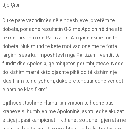
dje Çipi.
Duke parë vazhdimësinë e ndeshjeve jo vetëm të
dobëta, por edhe rezultatin 0-2 me Apoloninë dhe atë
të mëparshëm me Partizanin. Ato janë ekipe më të
dobëta. Nuk mund të ketë motivacione më të forta
largimi sesa kur mposhtesh nga Partizani i vendit të
fundit dhe Apolonia, që mbijeton për mbijetesë. Nëse
do kishim marrë këto gjashtë pikë do të kishim një
klasifikim të ndryshëm, duke pretenduar edhe vendet
e para në klasifikim”.
Gjithsesi, tashmë Flamurtari vrapon të hedhë pas
krahëve si humbjen me Apoloninë, ashtu edhe akuzat
e Liçajt, pasi kampionati rikthehet sot, dhe i gjen ata në
një ndeshje të vështirë në shtëpi përballë Teutës së