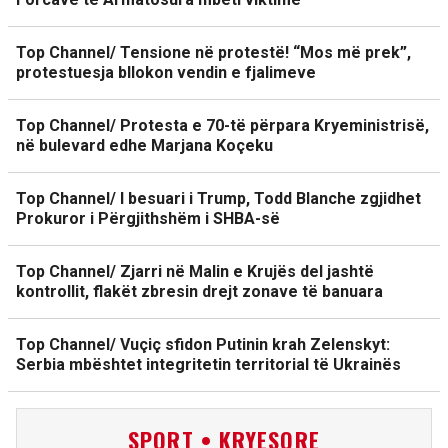
Top Channel/ Tensione në protestë! “Mos më prek”,
protestuesja bllokon vendin e fjalimeve
Top Channel/ Protesta e 70-të përpara Kryeministrisë,
në bulevard edhe Marjana Koçeku
Top Channel/ I besuari i Trump, Todd Blanche zgjidhet
Prokuror i Përgjithshëm i SHBA-së
Top Channel/ Zjarri në Malin e Krujës del jashtë
kontrollit, flakët zbresin drejt zonave të banuara
Top Channel/ Vuçiç sfidon Putinin krah Zelenskyt:
Serbia mbështet integritetin territorial të Ukrainës
SPORT • KRYESORE