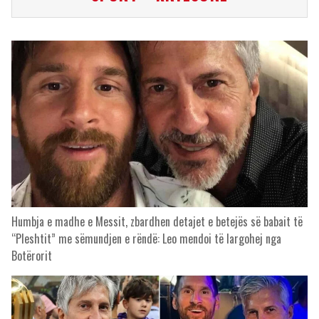
Humbja e madhe e Messit, zbardhen detajet e betejës së babait të
“Pleshtit” me sëmundjen e rëndë: Leo mendoi të largohej nga
Botërorit