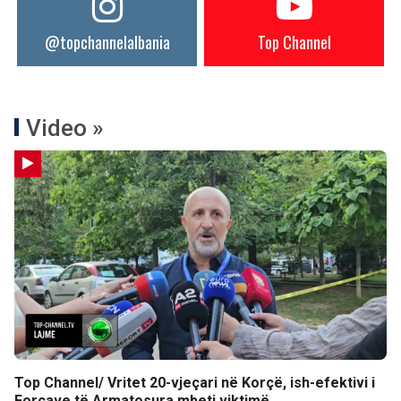
@topchannelalbania
Top Channel
Video »
Top Channel/ Vritet 20-vjeçari në Korçë, ish-efektivi i
Forcave të Armatosura mbeti viktimë