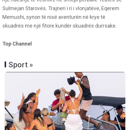
Sulmejan Starovës. Trajneri i ri i vlonjatëve, Eqerem
Memushi, synon të nisë aventurën në krye të
skuadrës me një fitore kundër skuadrës durrsake.
Top Channel
Sport »