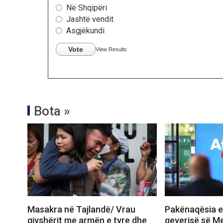
Në Shqipëri
Jashtë vendit
Asgjëkundi
Vote
View Results
Bota »
Masakra në Tajlandë/ Vrau
Pakënaqësia e 
gjyshërit me armën e tyre dhe
qeverisë së M