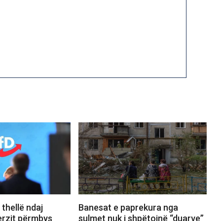
thellë ndaj
Banesat e paprekura nga
erzit përmbys
sulmet nuk i shpëtojnë “duarve”