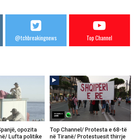
@tchbreakingnews
Top Channel
panjë, opozita
Top Channel/ Protesta e 68-të
në/ Lufta politike
në Tiranë/ Protestuesit thirrje