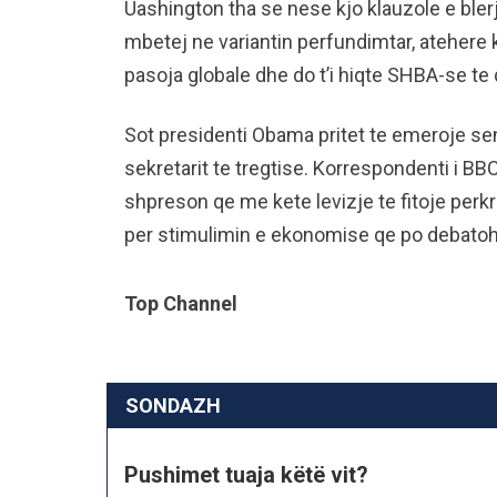
Uashington tha se nese kjo klauzole e bler
mbetej ne variantin perfundimtar, atehere k
pasoja globale dhe do t’i hiqte SHBA-se te 
Sot presidenti Obama pritet te emeroje sen
sekretarit te tregtise. Korrespondenti i B
shpreson qe me kete levizje te fitoje perk
per stimulimin e ekonomise qe po debatoh
Top Channel
SONDAZH
Pushimet tuaja këtë vit?