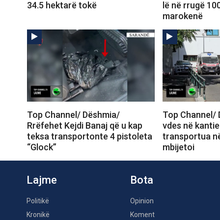
34.5 hektarë tokë
lë në rrugë 10
marokenë
Top Channel/ Dëshmia/
Top Channel/ 
Rrëfehet Kejdi Banaj që u kap
vdes në kantie
teksa transportonte 4 pistoleta
transportua në
“Glock”
mbijetoi
Lajme
Bota
Politikë
Opinion
Kronikë
Koment