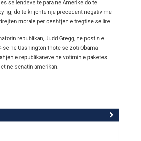
jes se lendeve te para ne Amerike do te
y ligj do te krijonte nje precedent negativ me
drejten morale per ceshtjen e tregtise se lire.
atorin republikan, Judd Gregg, ne postin e
BC-se ne Uashington thote se zoti Obama
rahjen e republikaneve ne votimin e paketes
et ne senatin amerikan.