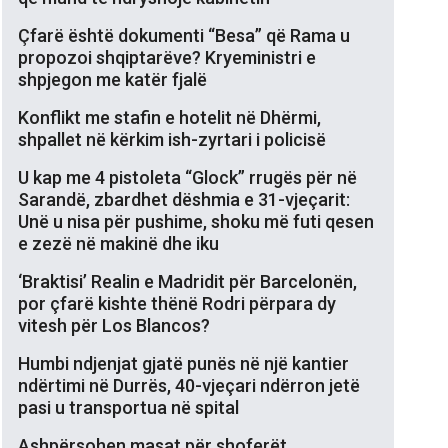
Çfarë është dokumenti “Besa” që Rama u
propozoi shqiptarëve? Kryeministri e
shpjegon me katër fjalë
Konflikt me stafin e hotelit në Dhërmi,
shpallet në kërkim ish-zyrtari i policisë
U kap me 4 pistoleta “Glock” rrugës për në
Sarandë, zbardhet dëshmia e 31-vjeçarit:
Unë u nisa për pushime, shoku më futi qesen
e zezë në makinë dhe iku
‘Braktisi’ Realin e Madridit për Barcelonën,
por çfarë kishte thënë Rodri përpara dy
vitesh për Los Blancos?
Humbi ndjenjat gjatë punës në një kantier
ndërtimi në Durrës, 40-vjeçari ndërron jetë
pasi u transportua në spital
Ashpërsohen masat për shoferët