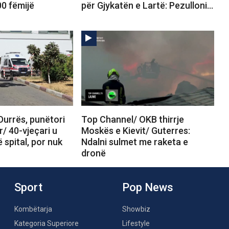
00 fëmijë
për Gjykatën e Lartë: Pezulloni…
Durrës, punëtori
Top Channel/ OKB thirrje
r/ 40-vjeçari u
Moskës e Kievit/ Guterres:
 spital, por nuk
Ndalni sulmet me raketa e
dronë
Sport
Pop News
Kombëtarja
Showbiz
Kategoria Superiore
Lifestyle