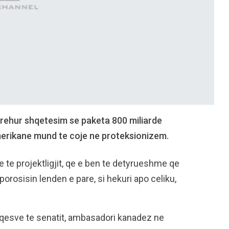
rehur shqetesim se paketa 800 miliarde
merikane mund te coje ne proteksionizem.
 te projektligjit, qe e ben te detyrueshme qe
porosisin lenden e pare, si hekuri apo celiku,
eqesve te senatit, ambasadori kanadez ne