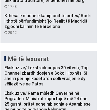
deklarata tradhtare, të dënohet me burg
17:48
Kthesa e madhe e kampionit të botës/ Rodri
i thotë përfundimisht ‘jo’ Realit të Madridit,
zgjodhi kalimin te Barcelona
20:12
Më të lexuarat
Ekskluzive/ I ekstraduar pas 30 vitesh, Top
Channel zbardh dosjen e Sokol Hoxhës: Si
sherri për një kasetofon solli vrasjen e dy
vëllezërve në Patos
Ekskluzive/ Rama mbledh Qeverinë në
Pogradec. Ministrat raportojnë më 24 dhe
25 gusht, pritet edhe mbledhja e Asamblesë
që mund të ndryshojë kabinetin