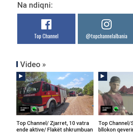
Na ndiqni:
Top Channel
@topchannelalbania
Video »
Top Channel/ Zjarret, 10 vatra
Top Channel/S
ende aktive/ Flakët shkrumbuan
bllokon qeveri