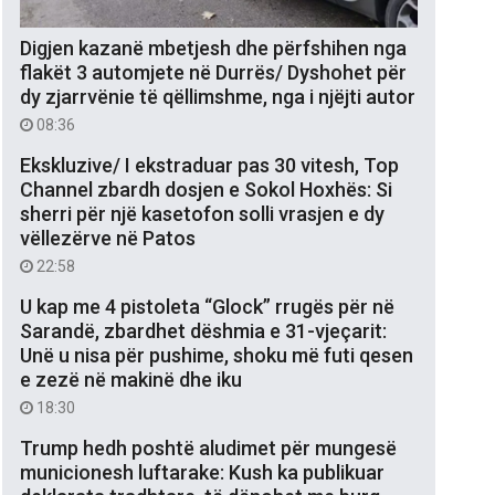
Digjen kazanë mbetjesh dhe përfshihen nga
flakët 3 automjete në Durrës/ Dyshohet për
dy zjarrvënie të qëllimshme, nga i njëjti autor
08:36
Ekskluzive/ I ekstraduar pas 30 vitesh, Top
Channel zbardh dosjen e Sokol Hoxhës: Si
sherri për një kasetofon solli vrasjen e dy
vëllezërve në Patos
22:58
U kap me 4 pistoleta “Glock” rrugës për në
Sarandë, zbardhet dëshmia e 31-vjeçarit:
Unë u nisa për pushime, shoku më futi qesen
e zezë në makinë dhe iku
18:30
Trump hedh poshtë aludimet për mungesë
municionesh luftarake: Kush ka publikuar