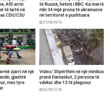
ke, AfD arrin
të Rusisë, hetimi i BBC: Ka marrë
ë të lartë në
mbi 34 mijë prona të ukrainasve
 pas CDU/CSU
në territoret e pushtuara
07/08 09:16
rmë zjarri në një
Video/ Shpërthim në një minibus
landë, gjashtë
pranë Damaskut, 2 persona të
ur, mes tyre
vdekur dhe 13 të plagosur
ar
06/08 21:36