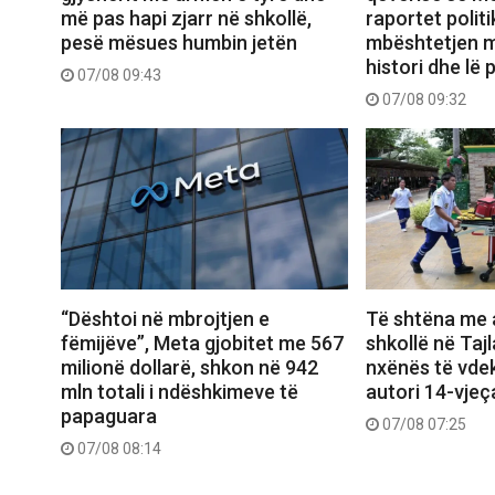
më pas hapi zjarr në shkollë,
raportet politi
pesë mësues humbin jetën
mbështetjen m
histori dhe lë
07/08 09:43
07/08 09:32
“Dështoi në mbrojtjen e
Të shtëna me a
fëmijëve”, Meta gjobitet me 567
shkollë në Taj
milionë dollarë, shkon në 942
nxënës të vdek
mln totali i ndëshkimeve të
autori 14-vjeç
papaguara
07/08 07:25
07/08 08:14