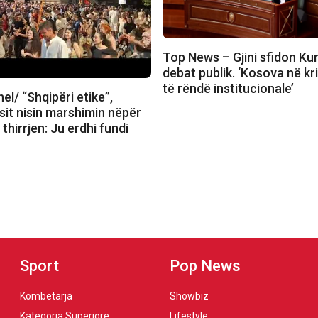
Top News – Gjini sfidon Kur
debat publik. ‘Kosova në k
të rëndë institucionale’
l/ “Shqipëri etike”,
sit nisin marshimin nëpër
thirrjen: Ju erdhi fundi
Sport
Pop News
Kombëtarja
Showbiz
Kategoria Superiore
Lifestyle