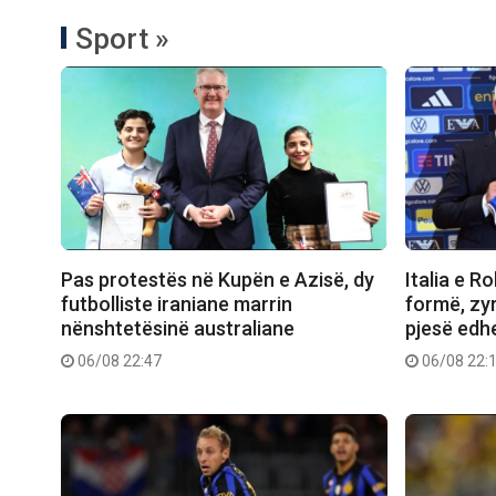
Sport »
Pas protestës në Kupën e Azisë, dy
Italia e R
futbolliste iraniane marrin
formë, zyr
nënshtetësinë australiane
pjesë edh
06/08 22:47
06/08 22: