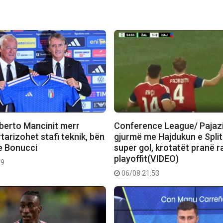
oberto Mancinit merr
Conference League/ Pajazit
tarizohet stafi teknik, bën
gjurmë me Hajdukun e Split
e Bonucci
super gol, krotatët pranë r
playoffit(VIDEO)
19
06/08 21:53