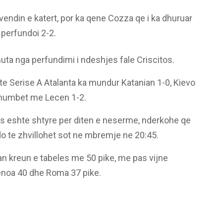
endin e katert, por ka qene Cozza qe i ka dhuruar
perfundoi 2-2.
ta nga perfundimi i ndeshjes fale Criscitos.
 te Serise A Atalanta ka mundur Katanian 1-0, Kievo
 humbet me Lecen 1-2.
s eshte shtyre per diten e neserme, nderkohe qe
o te zhvillohet sot ne mbremje ne 20:45.
an kreun e tabeles me 50 pike, me pas vijne
henoa 40 dhe Roma 37 pike.