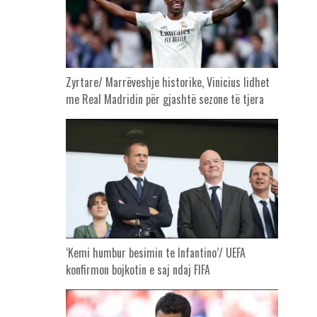
Zyrtare/ Marrëveshje historike, Vinicius lidhet
me Real Madridin për gjashtë sezone të tjera
‘Kemi humbur besimin te Infantino’/ UEFA
konfirmon bojkotin e saj ndaj FIFA