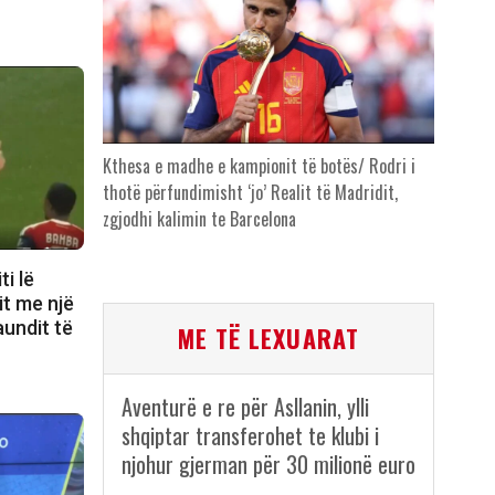
Kthesa e madhe e kampionit të botës/ Rodri i
thotë përfundimisht ‘jo’ Realit të Madridit,
zgjodhi kalimin te Barcelona
i lë
it me një
aundit të
ME TË LEXUARAT
Aventurë e re për Asllanin, ylli
shqiptar transferohet te klubi i
njohur gjerman për 30 milionë euro