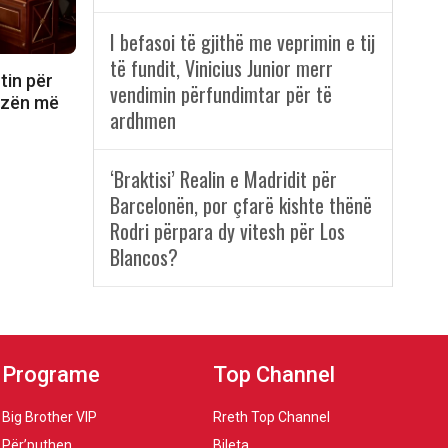
I befasoi të gjithë me veprimin e tij
të fundit, Vinicius Junior merr
tin për
vendimin përfundimtar për të
rizën më
ardhmen
‘Braktisi’ Realin e Madridit për
Barcelonën, por çfarë kishte thënë
Rodri përpara dy vitesh për Los
Blancos?
Programe
Top Channel
Big Brother VIP
Rreth Top Channel
Për’puthen
Bileta