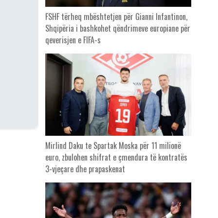
FSHF tërheq mbështetjen për Gianni Infantinon,
Shqipëria i bashkohet qëndrimeve europiane për
qeverisjen e FIFA-s
Mirlind Daku te Spartak Moska për 11 milionë
euro, zbulohen shifrat e çmendura të kontratës
3-vjeçare dhe prapaskenat