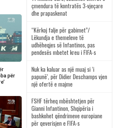
çmendura të kontratës 3-vjeçare
dhe prapaskenat
“Kërkoj falje për gabimet”/
Lëkundja e themeleve të
udhëheqjes së Infantinos, pas
pendesës mbetet kreu i FIFA-s
Nuk ka kaluar as një muaj si ‘i
ër
papunë’, për Didier Deschamps vjen
oba për
re’
një ofertë e majme
FSHF tërheq mbështetjen për
Gianni Infantinon, Shqipëria i
bashkohet qëndrimeve europiane
për qeverisjen e FIFA-s