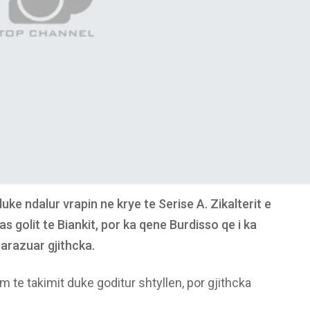
ke ndalur vrapin ne krye te Serise A. Zikalterit e
s golit te Biankit, por ka qene Burdisso qe i ka
barazuar gjithcka.
m te takimit duke goditur shtyllen, por gjithcka