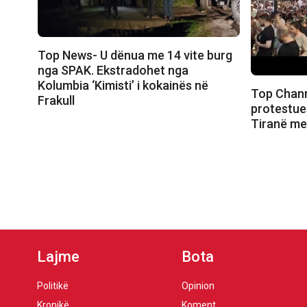
Top News- U dënua me 14 vite burg
nga SPAK. Ekstradohet nga
Kolumbia ‘Kimisti’ i kokainës në
Top Channe
Frakull
protestue
Tiranë me 
Lajme
Bota
Politikë
Opinion
Kronikë
Koment