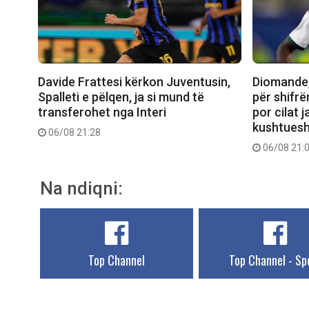
Davide Frattesi kërkon Juventusin,
Diomande,
Spalleti e pëlqen, ja si mund të
për shifrë
transferohet nga Interi
por cilat 
kushtuesh
06/08 21:28
06/08 21:
Na ndiqni:
Top Channel
Top Channel - Sp