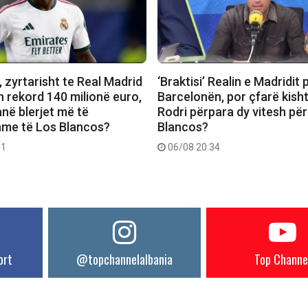
 zyrtarisht te Real Madrid
‘Braktisi’ Realin e Madridit 
n rekord 140 milionë euro,
Barcelonën, por çfarë kish
janë blerjet më të
Rodri përpara dy vitesh pë
me të Los Blancos?
Blancos?
01
06/08 20:34
ort
@topchannelalbania
Top Channe