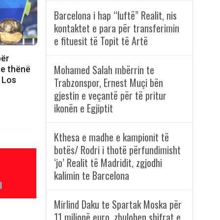
Barcelona i hap “luftë” Realit, nis
kontaktet e para për transferimin
e fituesit të Topit të Artë
për
Mohamed Salah mbërrin te
te thënë
r Los
Trabzonspor, Ernest Muçi bën
gjestin e veçantë për të pritur
ikonën e Egjiptit
Kthesa e madhe e kampionit të
botës/ Rodri i thotë përfundimisht
‘jo’ Realit të Madridit, zgjodhi
kalimin te Barcelona
l
Mirlind Daku te Spartak Moska për
11 milionë euro, zbulohen shifrat e