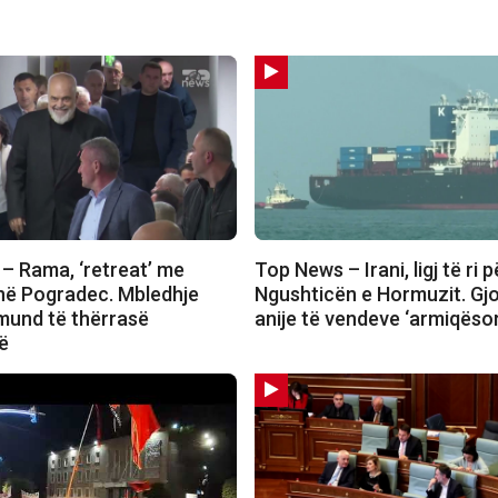
– Rama, ‘retreat’ me
Top News – Irani, ligj të ri p
 në Pogradec. Mbledhje
Ngushticën e Hormuzit. Gj
 mund të thërrasë
anije të vendeve ‘armiqëso
ë