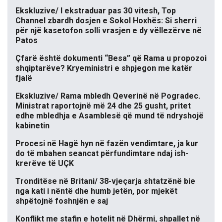
Ekskluzive/ I ekstraduar pas 30 vitesh, Top
Channel zbardh dosjen e Sokol Hoxhës: Si sherri
për një kasetofon solli vrasjen e dy vëllezërve në
Patos
Çfarë është dokumenti “Besa” që Rama u propozoi
shqiptarëve? Kryeministri e shpjegon me katër
fjalë
Ekskluzive/ Rama mbledh Qeverinë në Pogradec.
Ministrat raportojnë më 24 dhe 25 gusht, pritet
edhe mbledhja e Asamblesë që mund të ndryshojë
kabinetin
Procesi në Hagë hyn në fazën vendimtare, ja kur
do të mbahen seancat përfundimtare ndaj ish-
krerëve të UÇK
Tronditëse në Britani/ 38-vjeçarja shtatzënë bie
nga kati i nëntë dhe humb jetën, por mjekët
shpëtojnë foshnjën e saj
Konflikt me stafin e hotelit në Dhërmi, shpallet në