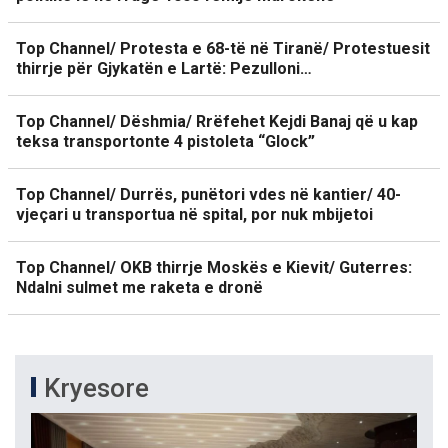
Top Channel/ Protesta e 68-të në Tiranë/ Protestuesit
thirrje për Gjykatën e Lartë: Pezulloni…
Top Channel/ Dëshmia/ Rrëfehet Kejdi Banaj që u kap
teksa transportonte 4 pistoleta “Glock”
Top Channel/ Durrës, punëtori vdes në kantier/ 40-
vjeçari u transportua në spital, por nuk mbijetoi
Top Channel/ OKB thirrje Moskës e Kievit/ Guterres:
Ndalni sulmet me raketa e dronë
Kryesore