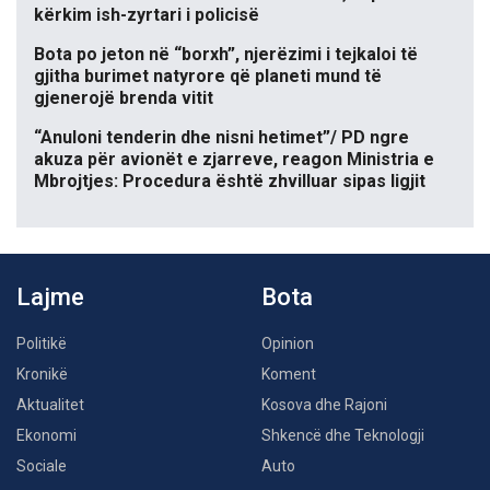
kërkim ish-zyrtari i policisë
Bota po jeton në “borxh”, njerëzimi i tejkaloi të
gjitha burimet natyrore që planeti mund të
gjenerojë brenda vitit
“Anuloni tenderin dhe nisni hetimet”/ PD ngre
akuza për avionët e zjarreve, reagon Ministria e
Mbrojtjes: Procedura është zhvilluar sipas ligjit
Lajme
Bota
Politikë
Opinion
Kronikë
Koment
Aktualitet
Kosova dhe Rajoni
Ekonomi
Shkencë dhe Teknologji
Sociale
Auto