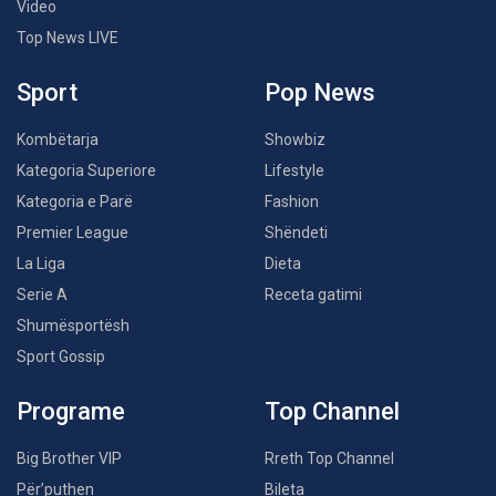
Video
Top News LIVE
Sport
Pop News
Kombëtarja
Showbiz
Kategoria Superiore
Lifestyle
Kategoria e Parë
Fashion
Premier League
Shëndeti
La Liga
Dieta
Serie A
Receta gatimi
Shumësportësh
Sport Gossip
Programe
Top Channel
Big Brother VIP
Rreth Top Channel
Për’puthen
Bileta