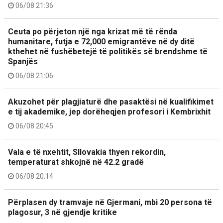
06/08 21:36
Ceuta po përjeton një nga krizat më të rënda
humanitare, futja e 72,000 emigrantëve në dy ditë
kthehet në fushëbetejë të politikës së brendshme të
Spanjës
06/08 21:06
Akuzohet për plagjiaturë dhe pasaktësi në kualifikimet
e tij akademike, jep dorëheqjen profesori i Kembrixhit
06/08 20:45
Vala e të nxehtit, Sllovakia thyen rekordin,
temperaturat shkojnë në 42.2 gradë
06/08 20:14
Përplasen dy tramvaje në Gjermani, mbi 20 persona të
plagosur, 3 në gjendje kritike