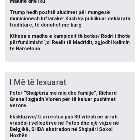
makinë dhe iku
Trump hedh poshtë aludimet për mungesë
municionesh luftarake: Kush ka publikuar deklarata
tradhtare, të dënohet me burg
Kthesa e madhe e kampionit të botës/ Rodri i thotë
përfundimisht ‘jo’ Realit të Madridit, zgjodhi kalimin
te Barcelona
Më të lexuarat
Foto/ “Shqipëria me miq dhe familje”, Richard
Grenell zgjedh Vlorën për të kaluar pushimet
verore
Ekskluzive/ U arrestua pas 30 vitesh në arrati
vrasësi i vëllezërve në Patos dhe një vajze në
Belgjikë, SHBA ekstradon në Shqipëri Sokol
Hoxhën