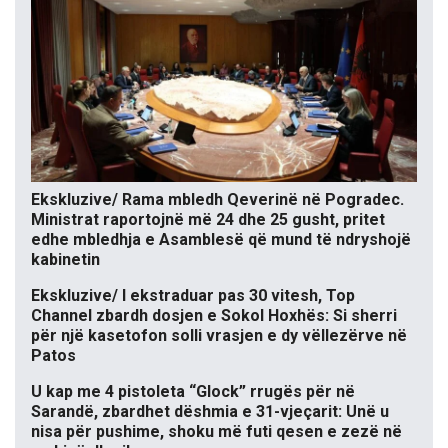
Ekskluzive/ Rama mbledh Qeverinë në Pogradec.
Ministrat raportojnë më 24 dhe 25 gusht, pritet
edhe mbledhja e Asamblesë që mund të ndryshojë
kabinetin
Ekskluzive/ I ekstraduar pas 30 vitesh, Top
Channel zbardh dosjen e Sokol Hoxhës: Si sherri
për një kasetofon solli vrasjen e dy vëllezërve në
Patos
U kap me 4 pistoleta “Glock” rrugës për në
Sarandë, zbardhet dëshmia e 31-vjeçarit: Unë u
nisa për pushime, shoku më futi qesen e zezë në