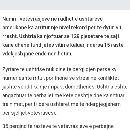
Numri i vetevrasjeve ne radhet e ushtareve
amerikane ka arritur nje nivel rekord per te dytin vit
rresht. Ushtria ka njoftuar se 128 pjesetare te saj i
kane dhene fund jetes vitin e kaluar, ndersa 15 raste
vdekjesh jane ende nen hetim.
Zyrtare te ushtrise nuk dine te pergjigjen perse ky
numer eshte rritur, por thone se stresi ne konfliktet
jashte vendit ka nje impakt domethenes. Ushtria eshte
angazhuar te perballet me kete ceshtje dhe ka shtuar
trainimet, per t’i bere ushtaret me te ndergjegjshem
per sjelljet vetevrasese.
35 perqind te rasteve te vetevrasjeve e perbejne