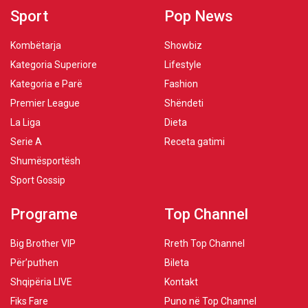
Sport
Pop News
Kombëtarja
Showbiz
Kategoria Superiore
Lifestyle
Kategoria e Parë
Fashion
Premier League
Shëndeti
La Liga
Dieta
Serie A
Receta gatimi
Shumësportësh
Sport Gossip
Programe
Top Channel
Big Brother VIP
Rreth Top Channel
Për’puthen
Bileta
Shqipëria LIVE
Kontakt
Fiks Fare
Puno në Top Channel