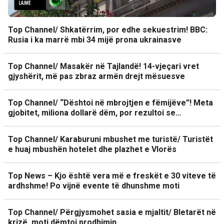
Top Channel/ Shkatërrim, por edhe sekuestrim! BBC:
Rusia i ka marrë mbi 34 mijë prona ukrainasve
Top Channel/ Masakër në Tajlandë! 14-vjeçari vret
gjyshërit, më pas zbraz armën drejt mësuesve
Top Channel/ “Dështoi në mbrojtjen e fëmijëve”! Meta
gjobitet, miliona dollarë dëm, por rezultoi se…
Top Channel/ Karaburuni mbushet me turistë/ Turistët
e huaj mbushën hotelet dhe plazhet e Vlorës
Top News – Kjo është vera më e freskët e 30 viteve të
ardhshme! Po vijnë evente të dhunshme moti
Top Channel/ Përgjysmohet sasia e mjaltit/ Bletarët në
krizë, moti dëmtoi prodhimin