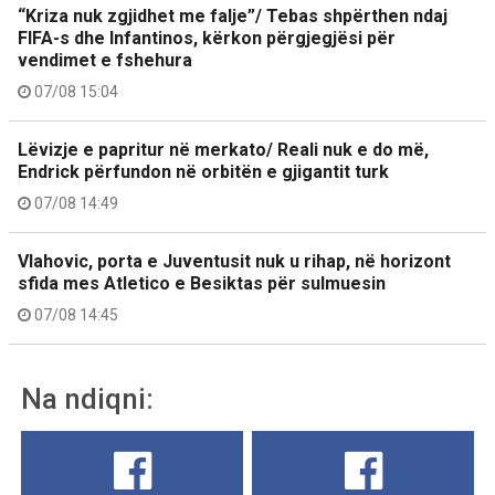
“Kriza nuk zgjidhet me falje”/ Tebas shpërthen ndaj
FIFA-s dhe Infantinos, kërkon përgjegjësi për
vendimet e fshehura
07/08 15:04
Lëvizje e papritur në merkato/ Reali nuk e do më,
Endrick përfundon në orbitën e gjigantit turk
07/08 14:49
Vlahovic, porta e Juventusit nuk u rihap, në horizont
sfida mes Atletico e Besiktas për sulmuesin
07/08 14:45
Na ndiqni: