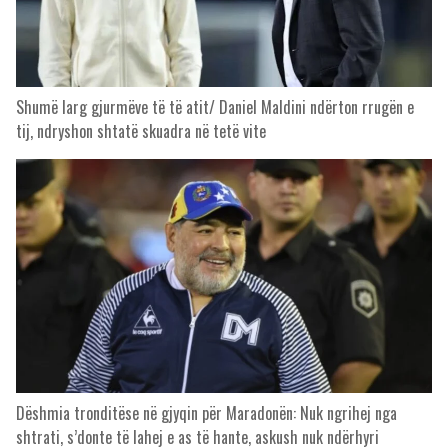
Shumë larg gjurmëve të të atit/ Daniel Maldini ndërton rrugën e
tij, ndryshon shtatë skuadra në tetë vite
Dëshmia tronditëse në gjyqin për Maradonën: Nuk ngrihej nga
shtrati, s’donte të lahej e as të hante, askush nuk ndërhyri