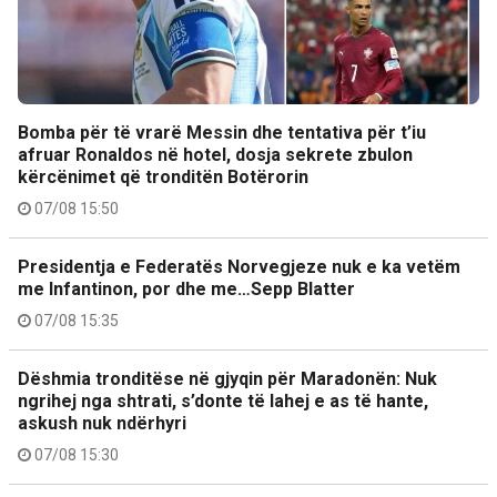
Bomba për të vrarë Messin dhe tentativa për t’iu
afruar Ronaldos në hotel, dosja sekrete zbulon
kërcënimet që tronditën Botërorin
07/08 15:50
Presidentja e Federatës Norvegjeze nuk e ka vetëm
me Infantinon, por dhe me…Sepp Blatter
07/08 15:35
Dëshmia tronditëse në gjyqin për Maradonën: Nuk
ngrihej nga shtrati, s’donte të lahej e as të hante,
askush nuk ndërhyri
07/08 15:30