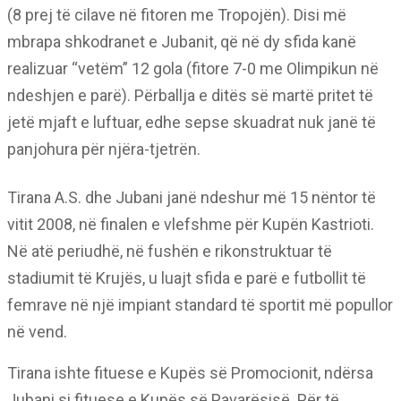
(8 prej të cilave në fitoren me Tropojën). Disi më
mbrapa shkodranet e Jubanit, që në dy sfida kanë
realizuar “vetëm” 12 gola (fitore 7-0 me Olimpikun në
ndeshjen e parë). Përballja e ditës së martë pritet të
jetë mjaft e luftuar, edhe sepse skuadrat nuk janë të
panjohura për njëra-tjetrën.
Tirana A.S. dhe Jubani janë ndeshur më 15 nëntor të
vitit 2008, në finalen e vlefshme për Kupën Kastrioti.
Në atë periudhë, në fushën e rikonstruktuar të
stadiumit të Krujës, u luajt sfida e parë e futbollit të
femrave në një impiant standard të sportit më popullor
në vend.
Tirana ishte fituese e Kupës së Promocionit, ndërsa
Jubani si fituese e Kupës së Pavarësisë. Për të