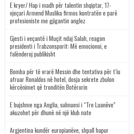
E kryer/ Hap i madh për talentin shqiptar, 17-
vjeçari Armend Muslika firmos kontratën e parë
profesioniste me gjigantin anglez
Gjesti i veçantë i Muçit ndaj Salah, reagon
presidenti i Trabzonsporit: Më emocionoi, e
falënderoj publikisht
Bomba për të vrarë Messin dhe tentativa për t’iu
afruar Ronaldos në hotel, dosja sekrete zbulon
kërcënimet që tronditën Botërorin
E bujshme nga Anglia, sulmuesi i “Tre Luanëve”
akuzohet për dhunë në një klub nate
Argjentina kundër europianëve, shpall hapur