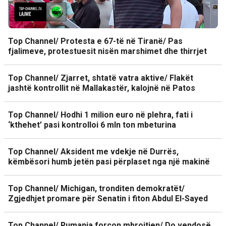
Top Channel/ Protesta e 67-të në Tiranë/ Pas
fjalimeve, protestuesit nisën marshimet dhe thirrjet
Top Channel/ Zjarret, shtatë vatra aktive/ Flakët
jashtë kontrollit në Mallakastër, kalojnë në Patos
Top Channel/ Hodhi 1 milion euro në plehra, fati i
‘kthehet’ pasi kontrolloi 6 mln ton mbeturina
Top Channel/ Aksident me vdekje në Durrës,
këmbësori humb jetën pasi përplaset nga një makinë
Top Channel/ Michigan, tronditen demokratët/
Zgjedhjet promare për Senatin i fiton Abdul El-Sayed
Top Channel/ Rumania forcon mbrojtjen/ Do vendosë