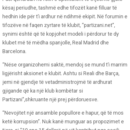
kësaj periudhe, tashmë edhe tifozët kanë filluar të
hedhin ide për t’i ardhur në ndihmë ekipit. Në forumin e
tifozëve në faqen zyrtare të klubit, “partizani.net”,
synimi është që të kopjohet modeli i përdorur te dy
klubet më të mëdha spanjolle, Real Madrid dhe
Barcelona.
“Nëse organizohemi saktë, mendoj se mund t’i marrim
ligjërisht aksionet e klubit. Ashtu si Reali dhe Barça,
jemi në gjendje të vetadministrojmë të ardhurat
gjigande që ka një klub kombëtar si
Partizani”,shkruante një prej përdoruesve.
“Nevojitet një ansamble popullore e hapur, që të mos
ketë korrupsion”. Nuk kanë munguar as propozimet e