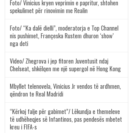
Foto/ Vinicius kryen veprimin e papritur, shtohen
spekulimet për rinovimin me Realin
Foto/ “Ka dalë dielli”, moderatorja e Top Channel
nis pushimet, Françeska Rustem dhuron ‘show’
nga deti
Video/ Zhegrova i jep fitoren Juventusit ndaj
Chelseat, shkëlqen me një supergol në Hong Kong
Mbyllet telenovela, Vinicius Jr vendos të ardhmen,
qëndron te Real Madridi
“Kërkoj falje për gabimet”/ Lëkundja e themeleve
të udhëheqjes së Infantinos, pas pendesës mbetet
kreu i FIFA-s