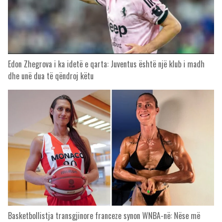
Edon Zhegrova i ka idetë e qarta: Juventus është një klub i madh
dhe unë dua të qëndroj këtu
Basketbollistja transgjinore franceze synon WNBA-në: Nëse më