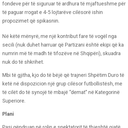
fondeve për të siguruar të ardhura të mjaftueshme për
të paguar rrogat e 4-5 lojtarëve cilësorë ishin
propozimet që spikasnin.
Në këtë mënyrë, me një kontribut fare të vogël nga
secili (nuk duhet harruar që Partizani është ekipi që ka
numrin më të madh të tifozëve në Shqipëri), skuadra
nuk do të shkrihet.
Mbi të gjitha, kjo do të bëjë që trajneri Shpëtim Duro të
ketë në dispozicion një grup cilësor futbollistësh, me
të cilët do të synojë të mbajë “demat” në Kategorinë
Superiore.
Plani
Pasi qëndruan në rolin e spektatorit të thjeshtë gjatë