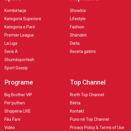
Kombëtarja
Showbiz
Kategoria Superiore
Lifestyle
Kategoria e Parë
Fashion
Premier League
Shëndeti
La Liga
Dieta
Serie A
Receta gatimi
Shumësportësh
Sport Gossip
Programe
Top Channel
Big Brother VIP
Rreth Top Channel
Për’puthen
Bileta
Shqipëria LIVE
Kontakt
Fiks Fare
Puno në Top Channel
Video
Privacy Policy & Terms of Use