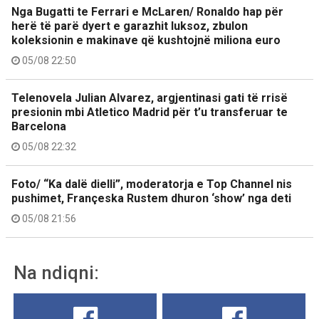
Nga Bugatti te Ferrari e McLaren/ Ronaldo hap për
herë të parë dyert e garazhit luksoz, zbulon
koleksionin e makinave që kushtojnë miliona euro
05/08 22:50
Telenovela Julian Alvarez, argjentinasi gati të rrisë
presionin mbi Atletico Madrid për t’u transferuar te
Barcelona
05/08 22:32
Foto/ “Ka dalë dielli”, moderatorja e Top Channel nis
pushimet, Françeska Rustem dhuron ‘show’ nga deti
05/08 21:56
Na ndiqni: