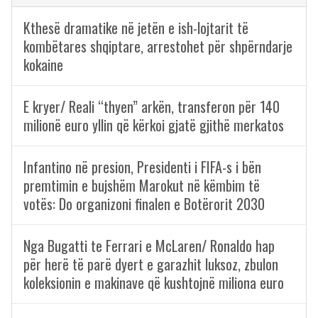
Kthesë dramatike në jetën e ish-lojtarit të
kombëtares shqiptare, arrestohet për shpërndarje
kokaine
E kryer/ Reali “thyen” arkën, transferon për 140
milionë euro yllin që kërkoi gjatë gjithë merkatos
Infantino në presion, Presidenti i FIFA-s i bën
premtimin e bujshëm Marokut në këmbim të
votës: Do organizoni finalen e Botërorit 2030
Nga Bugatti te Ferrari e McLaren/ Ronaldo hap
për herë të parë dyert e garazhit luksoz, zbulon
koleksionin e makinave që kushtojnë miliona euro