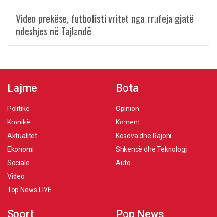
Video prekëse, futbollisti vritet nga rrufeja gjatë
ndeshjes në Tajlandë
Lajme
Bota
Politikë
Opinion
Kronikë
Koment
Aktualitet
Kosova dhe Rajoni
Ekonomi
Shkencë dhe Teknologji
Sociale
Auto
Video
Top News LIVE
Sport
Pop News