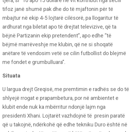
tjera, si “10 apo 15 dollarë në vit kontribut nga secili
tifoz janë shumë pak dhe do të mjaftonin për të
mbajtur në ekip 4-5 lojtarë cilësorë, pa llogaritur të
ardhurat nga biletat apo të drejtat televizive, që ta
bëjnë Partizanin ekip pretendent”, apo edhe “të
bëjmë marrëveshje me klubin, që ne si shoqatë
anëtare të vendosim vetë se cilin futbollist do blejmë
me fondet e grumbulluara”.
Situata
U largua drejt Greqisë, me premtimin e radhës se do të
shlyejë rrogat e prapambetura, por në ambientet e
klubit ende nuk ka mbërritur ndonjë lajm nga
presidenti Xhani. Lojtarët vazhdojnë të presin paratë
që u takojnë, ndërkohë që edhe tekniku Duro është në