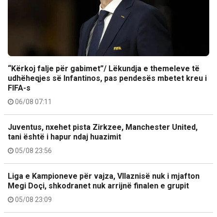
“Kërkoj falje për gabimet”/ Lëkundja e themeleve të
udhëheqjes së Infantinos, pas pendesës mbetet kreu i
FIFA-s
06/08 07:11
Juventus, nxehet pista Zirkzee, Manchester United,
tani është i hapur ndaj huazimit
05/08 23:56
Liga e Kampioneve për vajza, Vllaznisë nuk i mjafton
Megi Doçi, shkodranet nuk arrijnë finalen e grupit
05/08 23:09