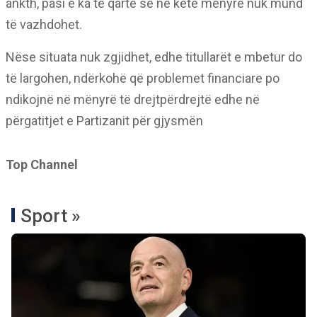
ankth, pasi e ka të qartë se në këtë mënyrë nuk mund
të vazhdohet.
Nëse situata nuk zgjidhet, edhe titullarët e mbetur do
të largohen, ndërkohë që problemet financiare po
ndikojnë në mënyrë të drejtpërdrejtë edhe në
përgatitjet e Partizanit për gjysmën
Top Channel
Sport »