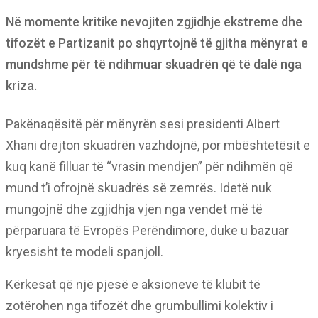
Në momente kritike nevojiten zgjidhje ekstreme dhe
tifozët e Partizanit po shqyrtojnë të gjitha mënyrat e
mundshme për të ndihmuar skuadrën që të dalë nga
kriza.
Pakënaqësitë për mënyrën sesi presidenti Albert
Xhani drejton skuadrën vazhdojnë, por mbështetësit e
kuq kanë filluar të “vrasin mendjen” për ndihmën që
mund t’i ofrojnë skuadrës së zemrës. Idetë nuk
mungojnë dhe zgjidhja vjen nga vendet më të
përparuara të Evropës Perëndimore, duke u bazuar
kryesisht te modeli spanjoll.
Kërkesat që një pjesë e aksioneve të klubit të
zotërohen nga tifozët dhe grumbullimi kolektiv i