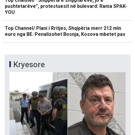
Top Channel/ “Shqipëria e shqiptarëve, jo e
pushtetarëve”, protestuesit në bulevard: Rama SPAK-
YOU
Top Channel/ Plani i Rritjes, Shqipëria merr 212 mln
euro nga BE. Penalizohet Bosnja, Kosova mbetet pas
Kryesore