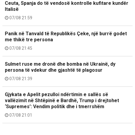
Ceuta, Spanja do të vendosë kontrolle kufitare kundër
Italisë
07/08 21:59
Panik në Tanvald të Republikës Çeke, një burrë godet
me thikë tre persona
07/08 21:45
Sulmet ruse me dronë dhe bomba në Ukrainë, dy
persona të vdekur dhe gjashtë të plagosur
07/08 21:39
Gjykata e Apelit pezulloi ndërtimin e sallës së
vallëzimit në Shtëpinë e Bardhë, Trump i drejtohet
‘Supremes’: Vendim politik dhe i tmerrshëm
07/08 21:01