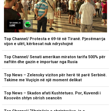
Top Channel/ Protesta e 69-të në Tiranë. Pjesëmarrja
vijon e ulët, kërkesat nuk ndryshojnë
Top Channel/ Senati amerikan miraton tarifa 500% për
naftën dhe gazin e importuar nga Rusia
Top News – Zelensky viziton për herë të parë Serbinë.
Takime me Vuçiçin në një moment delikat
Top News – Skadon afati Kushtetues. Por, Kuvendi i
Kosovën shtyn sërish seancën