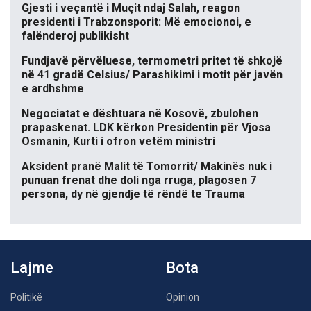
Gjesti i veçantë i Muçit ndaj Salah, reagon
presidenti i Trabzonsporit: Më emocionoi, e
falënderoj publikisht
Fundjavë përvëluese, termometri pritet të shkojë
në 41 gradë Celsius/ Parashikimi i motit për javën
e ardhshme
Negociatat e dështuara në Kosovë, zbulohen
prapaskenat. LDK kërkon Presidentin për Vjosa
Osmanin, Kurti i ofron vetëm ministri
Aksident pranë Malit të Tomorrit/ Makinës nuk i
punuan frenat dhe doli nga rruga, plagosen 7
persona, dy në gjendje të rëndë te Trauma
Lajme
Bota
Politikë
Opinion