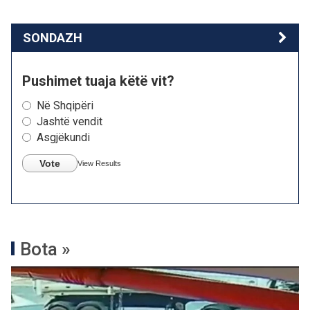
SONDAZH
Pushimet tuaja këtë vit?
Në Shqipëri
Jashtë vendit
Asgjëkundi
Vote
View Results
Bota »