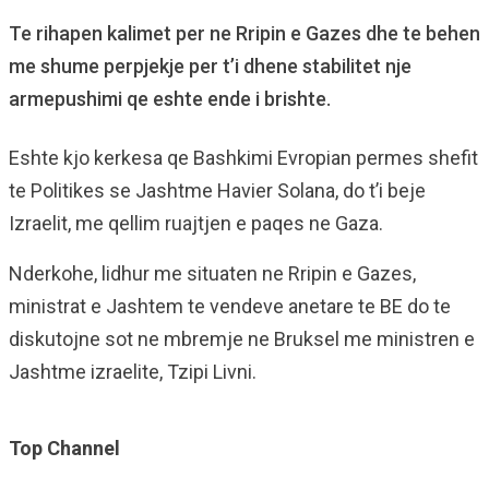
Te rihapen kalimet per ne Rripin e Gazes dhe te behen
me shume perpjekje per t’i dhene stabilitet nje
armepushimi qe eshte ende i brishte.
Eshte kjo kerkesa qe Bashkimi Evropian permes shefit
te Politikes se Jashtme Havier Solana, do t’i beje
Izraelit, me qellim ruajtjen e paqes ne Gaza.
Nderkohe, lidhur me situaten ne Rripin e Gazes,
ministrat e Jashtem te vendeve anetare te BE do te
diskutojne sot ne mbremje ne Bruksel me ministren e
Jashtme izraelite, Tzipi Livni.
Top Channel