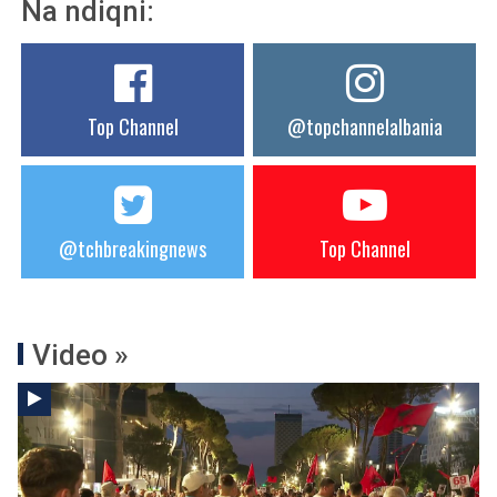
Na ndiqni:
Top Channel
@topchannelalbania
@tchbreakingnews
Top Channel
Video »