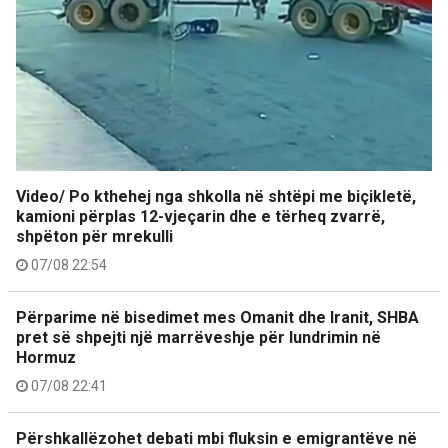
Video/ Po kthehej nga shkolla në shtëpi me biçikletë,
kamioni përplas 12-vjeçarin dhe e tërheq zvarrë,
shpëton për mrekulli
07/08 22:54
Përparime në bisedimet mes Omanit dhe Iranit, SHBA
pret së shpejti një marrëveshje për lundrimin në
Hormuz
07/08 22:41
Përshkallëzohet debati mbi fluksin e emigrantëve në