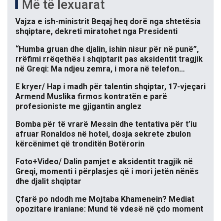
Më të lexuarat
Vajza e ish-ministrit Beqaj heq dorë nga shtetësia
shqiptare, dekreti miratohet nga Presidenti
“Humba gruan dhe djalin, ishin nisur për në punë”,
rrëfimi rrëqethës i shqiptarit pas aksidentit tragjik
në Greqi: Ma ndjeu zemra, i mora në telefon…
E kryer/ Hap i madh për talentin shqiptar, 17-vjeçari
Armend Muslika firmos kontratën e parë
profesioniste me gjigantin anglez
Bomba për të vrarë Messin dhe tentativa për t’iu
afruar Ronaldos në hotel, dosja sekrete zbulon
kërcënimet që tronditën Botërorin
Foto+Video/ Dalin pamjet e aksidentit tragjik në
Greqi, momenti i përplasjes që i mori jetën nënës
dhe djalit shqiptar
Çfarë po ndodh me Mojtaba Khamenein? Mediat
opozitare iraniane: Mund të vdesë në çdo moment