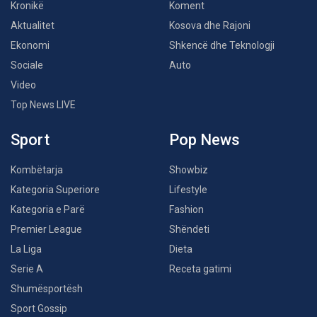
Kronikë
Koment
Aktualitet
Kosova dhe Rajoni
Ekonomi
Shkencë dhe Teknologji
Sociale
Auto
Video
Top News LIVE
Sport
Pop News
Kombëtarja
Showbiz
Kategoria Superiore
Lifestyle
Kategoria e Parë
Fashion
Premier League
Shëndeti
La Liga
Dieta
Serie A
Receta gatimi
Shumësportësh
Sport Gossip