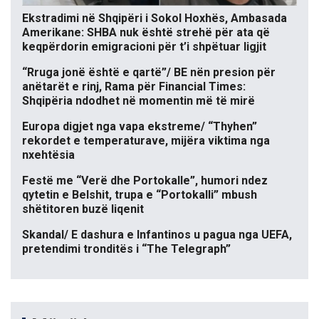
Ekstradimi në Shqipëri i Sokol Hoxhës, Ambasada
Amerikane: SHBA nuk është strehë për ata që
keqpërdorin emigracioni për t’i shpëtuar ligjit
“Rruga jonë është e qartë”/ BE nën presion për
anëtarët e rinj, Rama për Financial Times:
Shqipëria ndodhet në momentin më të mirë
Europa digjet nga vapa ekstreme/ “Thyhen”
rekordet e temperaturave, mijëra viktima nga
nxehtësia
Festë me “Verë dhe Portokalle”, humori ndez
qytetin e Belshit, trupa e “Portokalli” mbush
shëtitoren buzë liqenit
Skandal/ E dashura e Infantinos u pagua nga UEFA,
pretendimi tronditës i “The Telegraph”