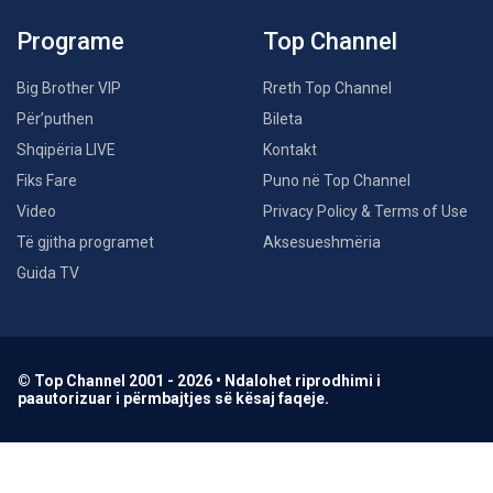
Programe
Top Channel
Big Brother VIP
Rreth Top Channel
Për’puthen
Bileta
Shqipëria LIVE
Kontakt
Fiks Fare
Puno në Top Channel
Video
Privacy Policy & Terms of Use
Të gjitha programet
Aksesueshmëria
Guida TV
© Top Channel 2001 - 2026 • Ndalohet riprodhimi i
paautorizuar i përmbajtjes së kësaj faqeje.