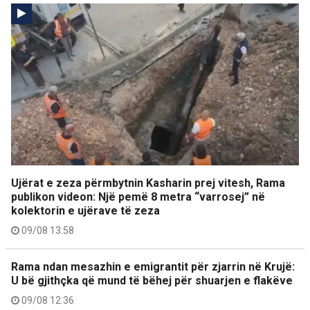
Ujërat e zeza përmbytnin Kasharin prej vitesh, Rama
publikon videon: Një pemë 8 metra “varrosej” në
kolektorin e ujërave të zeza
09/08 13:58
Rama ndan mesazhin e emigrantit për zjarrin në Krujë:
U bë gjithçka që mund të bëhej për shuarjen e flakëve
09/08 12:36