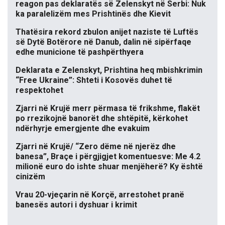
reagon pas deklaratës së Zelenskyt në Serbi: Nuk
ka paralelizëm mes Prishtinës dhe Kievit
Thatësira rekord zbulon anijet naziste të Luftës
së Dytë Botërore në Danub, dalin në sipërfaqe
edhe municione të pashpërthyera
Deklarata e Zelenskyt, Prishtina heq mbishkrimin
“Free Ukraine”: Shteti i Kosovës duhet të
respektohet
Zjarri në Krujë merr përmasa të frikshme, flakët
po rrezikojnë banorët dhe shtëpitë, kërkohet
ndërhyrje emergjente dhe evakuim
Zjarri në Krujë/ “Zero dëme në njerëz dhe
banesa”, Braçe i përgjigjet komentuesve: Me 4.2
milionë euro do ishte shuar menjëherë? Ky është
cinizëm
Vrau 20-vjeçarin në Korçë, arrestohet pranë
banesës autori i dyshuar i krimit