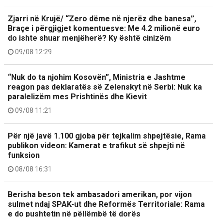
Zjarri në Krujë/ “Zero dëme në njerëz dhe banesa”,
Braçe i përgjigjet komentuesve: Me 4.2 milionë euro
do ishte shuar menjëherë? Ky është cinizëm
09/08 12:29
“Nuk do ta njohim Kosovën”, Ministria e Jashtme
reagon pas deklaratës së Zelenskyt në Serbi: Nuk ka
paralelizëm mes Prishtinës dhe Kievit
09/08 11:21
Për një javë 1.100 gjoba për tejkalim shpejtësie, Rama
publikon videon: Kamerat e trafikut së shpejti në
funksion
08/08 16:31
Berisha beson tek ambasadori amerikan, por vijon
sulmet ndaj SPAK-ut dhe Reformës Territoriale: Rama
e do pushtetin në pëllëmbë të dorës