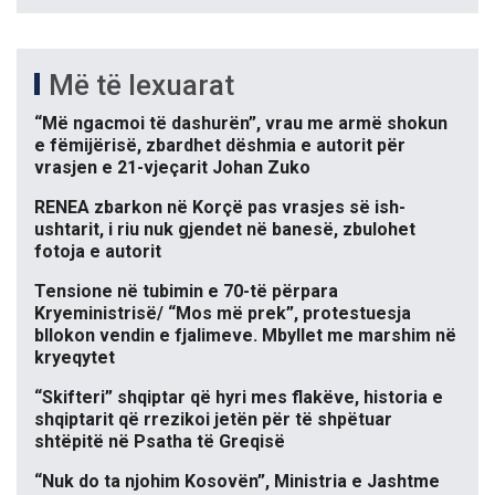
Më të lexuarat
“Më ngacmoi të dashurën”, vrau me armë shokun
e fëmijërisë, zbardhet dëshmia e autorit për
vrasjen e 21-vjeçarit Johan Zuko
RENEA zbarkon në Korçë pas vrasjes së ish-
ushtarit, i riu nuk gjendet në banesë, zbulohet
fotoja e autorit
Tensione në tubimin e 70-të përpara
Kryeministrisë/ “Mos më prek”, protestuesja
bllokon vendin e fjalimeve. Mbyllet me marshim në
kryeqytet
“Skifteri” shqiptar që hyri mes flakëve, historia e
shqiptarit që rrezikoi jetën për të shpëtuar
shtëpitë në Psatha të Greqisë
“Nuk do ta njohim Kosovën”, Ministria e Jashtme