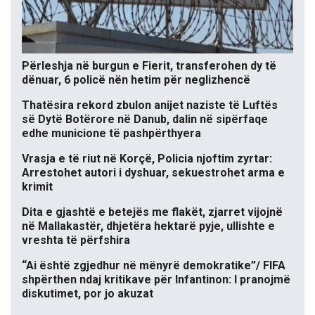
Përleshja në burgun e Fierit, transferohen dy të
dënuar, 6 policë nën hetim për neglizhencë
Thatësira rekord zbulon anijet naziste të Luftës
së Dytë Botërore në Danub, dalin në sipërfaqe
edhe municione të pashpërthyera
Vrasja e të riut në Korçë, Policia njoftim zyrtar:
Arrestohet autori i dyshuar, sekuestrohet arma e
krimit
Dita e gjashtë e betejës me flakët, zjarret vijojnë
në Mallakastër, dhjetëra hektarë pyje, ullishte e
vreshta të përfshira
“Ai është zgjedhur në mënyrë demokratike”/ FIFA
shpërthen ndaj kritikave për Infantinon: I pranojmë
diskutimet, por jo akuzat