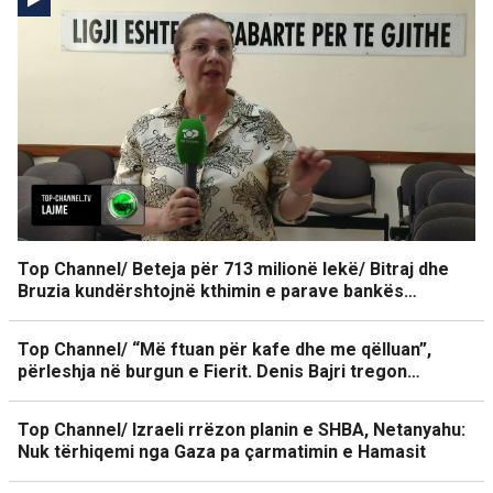
Top Channel/ Beteja për 713 milionë lekë/ Bitraj dhe
Bruzia kundërshtojnë kthimin e parave bankës…
Top Channel/ “Më ftuan për kafe dhe me qëlluan”,
përleshja në burgun e Fierit. Denis Bajri tregon…
Top Channel/ Izraeli rrëzon planin e SHBA, Netanyahu:
Nuk tërhiqemi nga Gaza pa çarmatimin e Hamasit