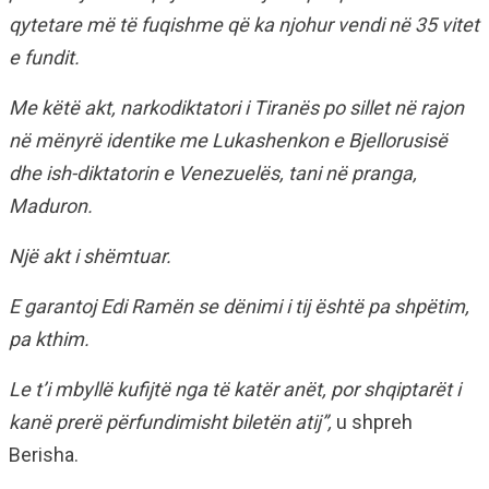
qytetare më të fuqishme që ka njohur vendi në 35 vitet
e fundit.
Me këtë akt, narkodiktatori i Tiranës po sillet në rajon
në mënyrë identike me Lukashenkon e Bjellorusisë
dhe ish-diktatorin e Venezuelës, tani në pranga,
Maduron.
Një akt i shëmtuar.
E garantoj Edi Ramën se dënimi i tij është pa shpëtim,
pa kthim.
Le t’i mbyllë kufijtë nga të katër anët, por shqiptarët i
kanë prerë përfundimisht biletën atij”,
u shpreh
Berisha.