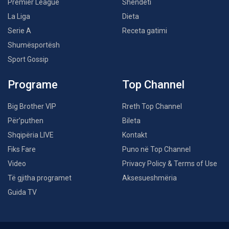
Premier League
Shëndeti
La Liga
Dieta
Serie A
Receta gatimi
Shumësportësh
Sport Gossip
Programe
Top Channel
Big Brother VIP
Rreth Top Channel
Për’puthen
Bileta
Shqipëria LIVE
Kontakt
Fiks Fare
Puno në Top Channel
Video
Privacy Policy & Terms of Use
Të gjitha programet
Aksesueshmëria
Guida TV