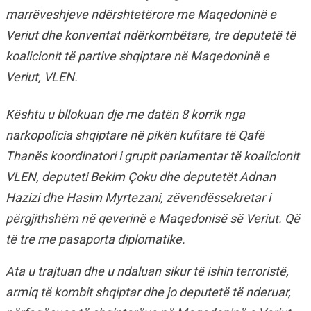
marrëveshjeve ndërshtetërore me Maqedoninë e
Veriut dhe konventat ndërkombëtare, tre deputetë të
koalicionit të partive shqiptare në Maqedoninë e
Veriut, VLEN.
Kështu u bllokuan dje me datën 8 korrik nga
narkopolicia shqiptare në pikën kufitare të Qafë
Thanës koordinatori i grupit parlamentar të koalicionit
VLEN, deputeti Bekim Çoku dhe deputetët Adnan
Hazizi dhe Hasim Myrtezani, zëvendëssekretar i
përgjithshëm në qeverinë e Maqedonisë së Veriut.
Që
të tre me pasaporta diplomatike.
Ata u trajtuan dhe u ndaluan sikur të ishin terroristë,
armiq të kombit shqiptar dhe jo deputetë të nderuar,