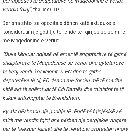
përfaqësues të shqiptarëve në Maqedoninë e Veriut,
vendin fqinj”,
tha lideri i PD.
Berisha shtoi se opozita e dënon këtë akt, duke e
konsideruar një goditje të rëndë të fqinjësisë së mirë
me Maqedoninë e Veriut.
“Duke kërkuar ndjesë në emër të shqiptarëve të gjithë
shqiptarëve të Maqedonisë së Veriut dhe qytetarëve
të këtij vendi, koalicionit VLEN dhe të gjithë
deputetëve të tij, PD dënon me forcën më të madhe
këtë akt të shëmtuar të Edi Ramës dhe ministrit të tij
kukull antishqiptar të Brendshëm.
Ky akt dëshmon një goditje të rëndë të fqinjësisë së
mirë me vendin fqinj dhe përbën një përpjekje vulgare
për të fajësuar fqinjët dhe të tjerët për protestën rinore