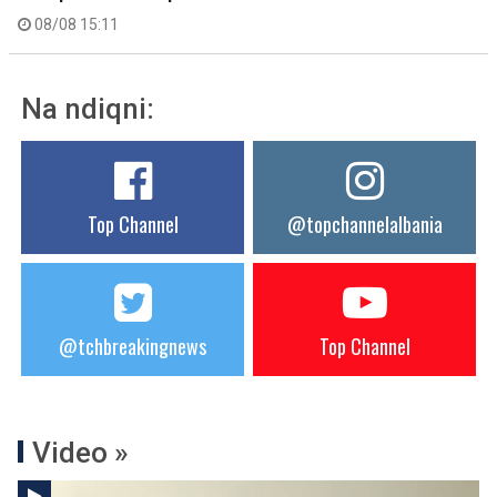
08/08 15:11
Na ndiqni:
Top Channel
@topchannelalbania
@tchbreakingnews
Top Channel
Video »