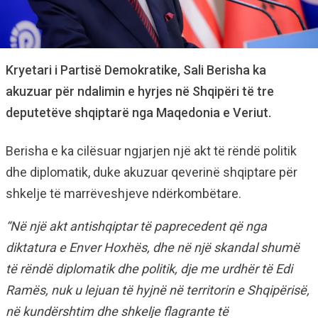
Kryetari i Partisë Demokratike, Sali Berisha ka
akuzuar për ndalimin e hyrjes në Shqipëri të tre
deputetëve shqiptarë nga Maqedonia e Veriut.
Berisha e ka cilësuar ngjarjen një akt të rëndë politik
dhe diplomatik, duke akuzuar qeverinë shqiptare për
shkelje të marrëveshjeve ndërkombëtare.
“Në një akt antishqiptar të paprecedent që nga
diktatura e Enver Hoxhës, dhe në një skandal shumë
të rëndë diplomatik dhe politik, dje me urdhër të Edi
Ramës, nuk u lejuan të hyjnë në territorin e Shqipërisë,
në kundërshtim dhe shkelje flagrante të