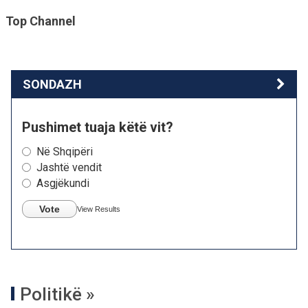
Top Channel
SONDAZH
Pushimet tuaja këtë vit?
Në Shqipëri
Jashtë vendit
Asgjëkundi
Vote
View Results
Politikë »