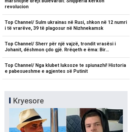
marshojnë drejt bulevardit: Shqipëria kërkon
revolucion
Top Channel/ Sulm ukrainas në Rusi, shkon në 12 numri
i të vrarëve, 39 të plagosur në Nizhnekamsk
Top Channel/ Sherr për një vajzë, trondit vrasësi i
Johanit, dëshmon çdo gjë. Rrëqeth e ëma: Bir…
Top Channel/ Nga klubet luksoze te spiunazhi! Historia
e pabesueshme e agjentes së Putinit
Kryesore