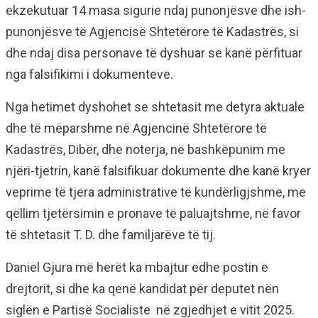
ekzekutuar 14 masa sigurie ndaj punonjësve dhe ish-
punonjësve të Agjencisë Shtetërore të Kadastrës, si
dhe ndaj disa personave të dyshuar se kanë përfituar
nga falsifikimi i dokumenteve.
Nga hetimet dyshohet se shtetasit me detyra aktuale
dhe të mëparshme në Agjencinë Shtetërore të
Kadastrës, Dibër, dhe noterja, në bashkëpunim me
njëri-tjetrin, kanë falsifikuar dokumente dhe kanë kryer
veprime të tjera administrative të kundërligjshme, me
qëllim tjetërsimin e pronave të paluajtshme, në favor
të shtetasit T. D. dhe familjarëve të tij.
Daniel Gjura më herët ka mbajtur edhe postin e
drejtorit, si dhe ka qenë kandidat për deputet nën
siglën e Partisë Socialiste në zgjedhjet e vitit 2025.