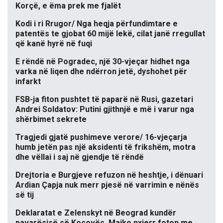
Korçë, e ëma prek me fjalët
Kodi i ri Rrugor/ Nga heqja përfundimtare e
patentës te gjobat 60 mijë lekë, cilat janë rregullat
që kanë hyrë në fuqi
E rëndë në Pogradec, një 30-vjeçar hidhet nga
varka në liqen dhe ndërron jetë, dyshohet për
infarkt
FSB-ja fiton pushtet të paparë në Rusi, gazetari
Andrei Soldatov: Putini gjithnjë e më i varur nga
shërbimet sekrete
Tragjedi gjatë pushimeve verore/ 16-vjeçarja
humb jetën pas një aksidenti të frikshëm, motra
dhe vëllai i saj në gjendje të rëndë
Drejtoria e Burgjeve refuzon në heshtje, i dënuari
Ardian Çapja nuk merr pjesë në varrimin e nënës
së tij
Deklaratat e Zelenskyt në Beograd kundër
pavarësisë së Kosovës, Majko nxjerr foton me