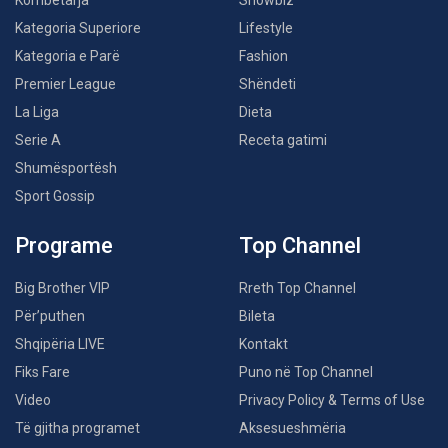
Kombëtarja
Showbiz
Kategoria Superiore
Lifestyle
Kategoria e Parë
Fashion
Premier League
Shëndeti
La Liga
Dieta
Serie A
Receta gatimi
Shumësportësh
Sport Gossip
Programe
Top Channel
Big Brother VIP
Rreth Top Channel
Për’puthen
Bileta
Shqipëria LIVE
Kontakt
Fiks Fare
Puno në Top Channel
Video
Privacy Policy & Terms of Use
Të gjitha programet
Aksesueshmëria