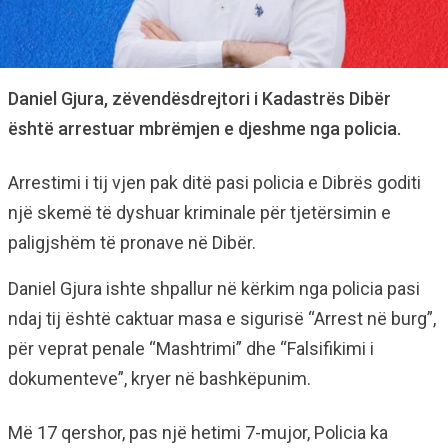
Daniel Gjura, zëvendësdrejtori i Kadastrës Dibër
është arrestuar mbrëmjen e djeshme nga policia.
Arrestimi i tij vjen pak ditë pasi policia e Dibrës goditi
një skemë të dyshuar kriminale për tjetërsimin e
paligjshëm të pronave në Dibër.
Daniel Gjura ishte shpallur në kërkim nga policia pasi
ndaj tij është caktuar masa e sigurisë “Arrest në burg”,
për veprat penale “Mashtrimi” dhe “Falsifikimi i
dokumenteve”, kryer në bashkëpunim.
Më 17 qershor, pas një hetimi 7-mujor, Policia ka