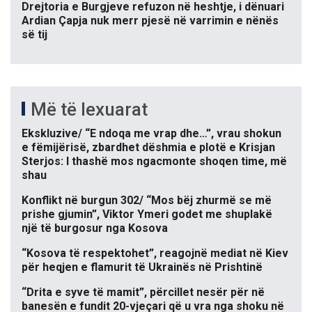
Drejtoria e Burgjeve refuzon në heshtje, i dënuari
Ardian Çapja nuk merr pjesë në varrimin e nënës
së tij
Më të lexuarat
Ekskluzive/ “E ndoqa me vrap dhe…”, vrau shokun
e fëmijërisë, zbardhet dëshmia e plotë e Krisjan
Sterjos: I thashë mos ngacmonte shoqen time, më
shau
Konflikt në burgun 302/ “Mos bëj zhurmë se më
prishe gjumin”, Viktor Ymeri godet me shuplakë
një të burgosur nga Kosova
“Kosova të respektohet”, reagojnë mediat në Kiev
për heqjen e flamurit të Ukrainës në Prishtinë
“Drita e syve të mamit”, përcillet nesër për në
banesën e fundit 20-vjeçari që u vra nga shoku në