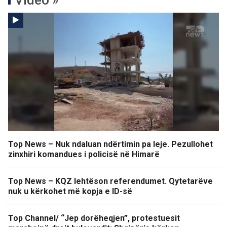
Video »
Top News – Nuk ndaluan ndërtimin pa leje. Pezullohet
zinxhiri komandues i policisë në Himarë
Top News – KQZ lehtëson referendumet. Qytetarëve
nuk u kërkohet më kopja e ID-së
Top Channel/ “Jep dorëheqjen”, protestuesit