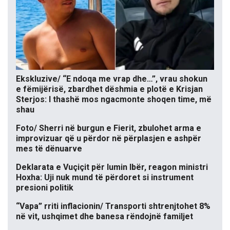
Ekskluzive/ “E ndoqa me vrap dhe…”, vrau shokun
e fëmijërisë, zbardhet dëshmia e plotë e Krisjan
Sterjos: I thashë mos ngacmonte shoqen time, më
shau
Foto/ Sherri në burgun e Fierit, zbulohet arma e
improvizuar që u përdor në përplasjen e ashpër
mes të dënuarve
Deklarata e Vuçiçit për lumin Ibër, reagon ministri
Hoxha: Uji nuk mund të përdoret si instrument
presioni politik
“Vapa” rriti inflacionin/ Transporti shtrenjtohet 8%
në vit, ushqimet dhe banesa rëndojnë familjet