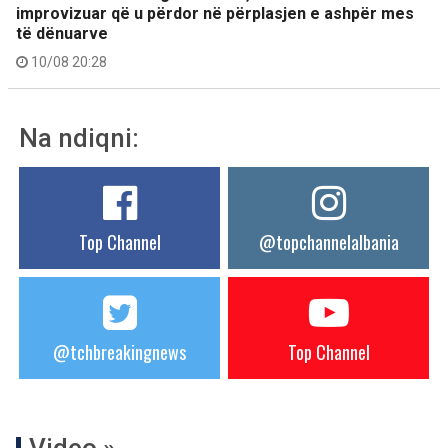
improvizuar që u përdor në përplasjen e ashpër mes
të dënuarve
10/08 20:28
Na ndiqni:
Top Channel
@topchannelalbania
@tchbreakingnews
Top Channel