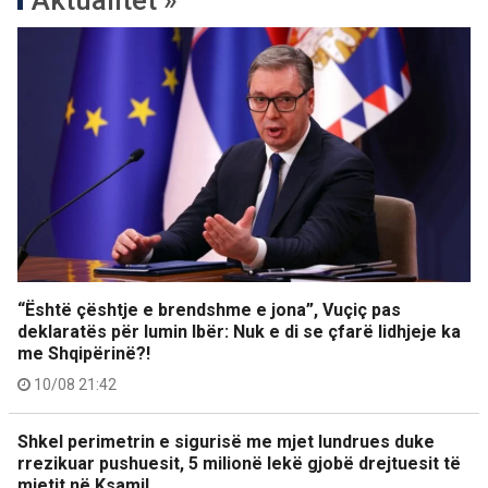
Aktualitet »
“Është çështje e brendshme e jona”, Vuçiç pas
deklaratës për lumin Ibër: Nuk e di se çfarë lidhjeje ka
me Shqipërinë?!
10/08 21:42
Shkel perimetrin e sigurisë me mjet lundrues duke
rrezikuar pushuesit, 5 milionë lekë gjobë drejtuesit të
mjetit në Ksamil