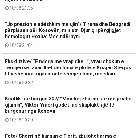
10/08 21:35
“Jo presion e ndëshkim me ujin”/ Tirana dhe Beogradi
përplasen për Kosovën, ministri Djuriç i përgjigjet
homologut Hoxha: Mos ndërhyni
10/08 21:04
Ekskluzive/ “E ndoqa me vrap dhe…”, vrau shokun e
fëmijërisë, zbardhet dëshmia e plotë e Krisjan Sterjos:
I thashë mos ngacmonte shoqen time, më shau
10/08 20:32
Konflikt në burgun 302/ “Mos bëj zhurmë se më prishe
gjumin”, Viktor Ymeri godet me shuplakë një të
burgosur nga Kosova
10/08 20:30
Foto/ Sherri në burgun e Fierit, zbulohet arma e