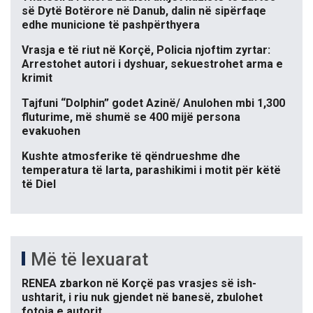
së Dytë Botërore në Danub, dalin në sipërfaqe
edhe municione të pashpërthyera
Vrasja e të riut në Korçë, Policia njoftim zyrtar:
Arrestohet autori i dyshuar, sekuestrohet arma e
krimit
Tajfuni “Dolphin” godet Azinë/ Anulohen mbi 1,300
fluturime, më shumë se 400 mijë persona
evakuohen
Kushte atmosferike të qëndrueshme dhe
temperatura të larta, parashikimi i motit për këtë
të Diel
Më të lexuarat
RENEA zbarkon në Korçë pas vrasjes së ish-
ushtarit, i riu nuk gjendet në banesë, zbulohet
fotoja e autorit