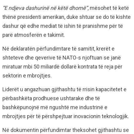
“E ndjeva dashurinë në këtë dhomë”
, mësohet të ketë
thënë presidenti amerikan, duke shtuar se do të kishte
dashur që edhe mediat të ishin të pranishme për të
parë atmosferën e takimit.
Në deklaratën përfundimtare të samitit, krerët e
shteteve dhe qeverive të NATO-s njoftuan se janë
miratuar mbi 50 miliardë dollarë kontrata të reja për
sektorin e mbrojtjes.
Liderët u angazhuan gjithashtu të rrisin kapacitetet e
përbashkëta prodhuese ushtarake dhe të
bashkëpunojnë më ngushtë me industrinë e
mbrojtjes për të përshpejtuar inovacionin teknologjik.
Në dokumentin përfundimtar theksohet gjithashtu se