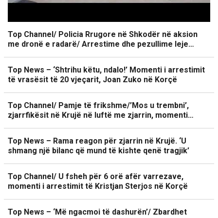
Top Channel/ Policia Rrugore në Shkodër në aksion
me dronë e radarë/ Arrestime dhe pezullime leje…
Top News – ‘Shtrihu këtu, ndalo!’ Momenti i arrestimit
të vrasësit të 20 vjeçarit, Joan Zuko në Korçë
Top Channel/ Pamje të frikshme/’Mos u trembni’,
zjarrfikësit në Krujë në luftë me zjarrin, momenti…
Top News – Rama reagon për zjarrin në Krujë. ‘U
shmang një bilanc që mund të kishte qenë tragjik’
Top Channel/ U fsheh për 6 orë afër varrezave,
momenti i arrestimit të Kristjan Sterjos në Korçë
Top News – ‘Më ngacmoi të dashurën’/ Zbardhet