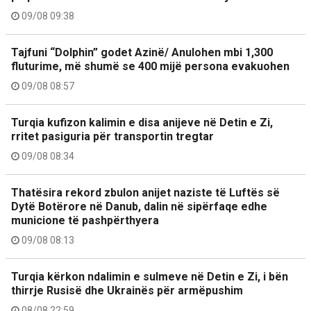
09/08 09:38
Tajfuni “Dolphin” godet Azinë/ Anulohen mbi 1,300
fluturime, më shumë se 400 mijë persona evakuohen
09/08 08:57
Turqia kufizon kalimin e disa anijeve në Detin e Zi,
rritet pasiguria për transportin tregtar
09/08 08:34
Thatësira rekord zbulon anijet naziste të Luftës së
Dytë Botërore në Danub, dalin në sipërfaqe edhe
municione të pashpërthyera
09/08 08:13
Turqia kërkon ndalimin e sulmeve në Detin e Zi, i bën
thirrje Rusisë dhe Ukrainës për armëpushim
08/08 22:59