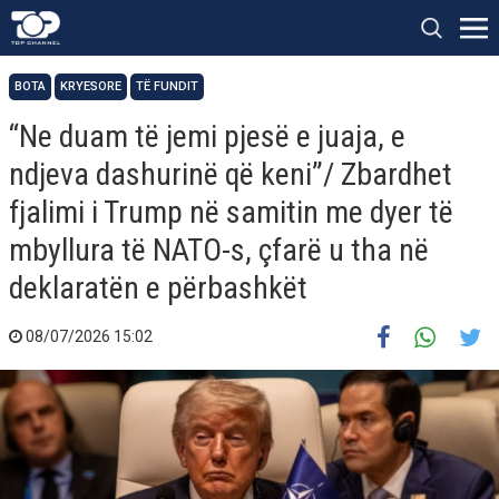
BOTA
KRYESORE
TË FUNDIT
“Ne duam të jemi pjesë e juaja, e
ndjeva dashurinë që keni”/ Zbardhet
fjalimi i Trump në samitin me dyer të
mbyllura të NATO-s, çfarë u tha në
deklaratën e përbashkët
08/07/2026 15:02