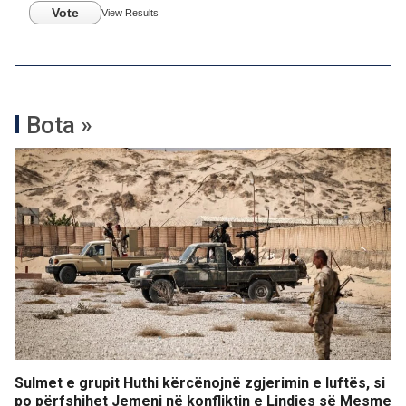
Vote
View Results
Bota »
Sulmet e grupit Huthi kërcënojnë zgjerimin e luftës, si
po përfshihet Jemeni në konfliktin e Lindjes së Mesme