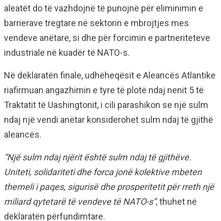
aleatët do të vazhdojnë të punojnë për eliminimin e
barrierave tregtare në sektorin e mbrojtjes mes
vendeve anëtare, si dhe për forcimin e partneriteteve
industriale në kuadër të NATO-s.
Në deklaratën finale, udhëheqësit e Aleancës Atlantike
riafirmuan angazhimin e tyre të plotë ndaj nenit 5 të
Traktatit të Uashingtonit, i cili parashikon se një sulm
ndaj një vendi anëtar konsiderohet sulm ndaj të gjithë
aleancës.
“Një sulm ndaj njërit është sulm ndaj të gjithëve.
Uniteti, solidariteti dhe forca jonë kolektive mbeten
themeli i paqes, sigurisë dhe prosperitetit për rreth një
miliard qytetarë të vendeve të NATO-s”
, thuhet në
deklaratën përfundimtare.