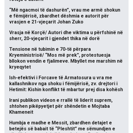
“Më ngacmoi të dashurën”, vrau me armë shokun
e fëmijërisë, zbardhet dëshmia e autorit për
vrasjen e 21-vjeçarit Johan Zuko
Vrasja në Korçë/ Autori dhe viktima u përfshinë në
sherr, 20-vjeçarit i gjendet thika në dorë
Tensione në tubimin e 70-të përpara
Kryeministrisë/ “Mos më prek”, protestuesja
bllokon vendin e fjalimeve. Mbyllet me marshim në
kryeqytet
Ish-efektivi i Forcave të Armatosura u vra me
kallashnikov nga shoku i fëmijërisë, zv. drejtori i
Hetimit: Kishin konflikt të mbartur prej disa kohësh
Irani publikon videon e rrallë të liderit suprem,
shtohen pikëpyetjet për shëndetin e Mojtaba
Khameneit
Humbja e madhe e Messit, zbardhen detajet e
betejës së babait të “Pleshtit” me sëmundjen e