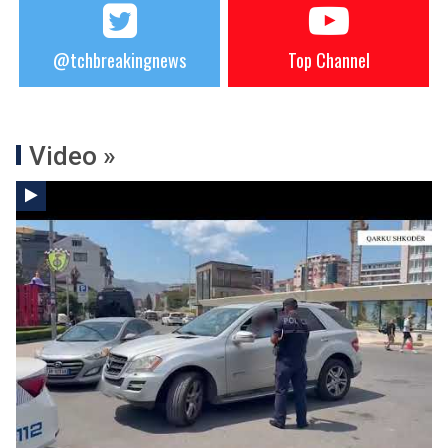
@tchbreakingnews
Top Channel
Video »