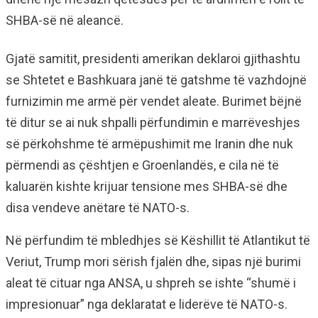
SHBA-së në aleancë.
Gjatë samitit, presidenti amerikan deklaroi gjithashtu
se Shtetet e Bashkuara janë të gatshme të vazhdojnë
furnizimin me armë për vendet aleate. Burimet bëjnë
të ditur se ai nuk shpalli përfundimin e marrëveshjes
së përkohshme të armëpushimit me Iranin dhe nuk
përmendi as çështjen e Groenlandës, e cila në të
kaluarën kishte krijuar tensione mes SHBA-së dhe
disa vendeve anëtare të NATO-s.
Në përfundim të mbledhjes së Këshillit të Atlantikut të
Veriut, Trump mori sërish fjalën dhe, sipas një burimi
aleat të cituar nga ANSA, u shpreh se ishte “shumë i
impresionuar” nga deklaratat e liderëve të NATO-s.