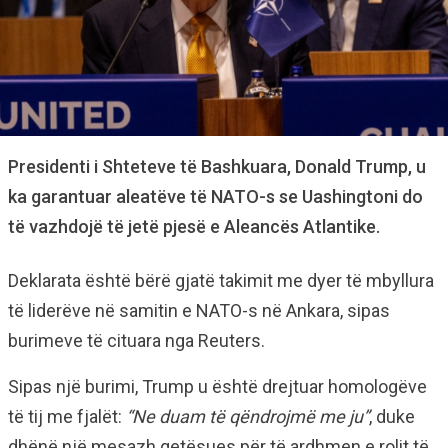
Presidenti i Shteteve të Bashkuara, Donald Trump, u
ka garantuar aleatëve të NATO-s se Uashingtoni do
të vazhdojë të jetë pjesë e Aleancës Atlantike.
Deklarata është bërë gjatë takimit me dyer të mbyllura
të liderëve në samitin e NATO-s në Ankara, sipas
burimeve të cituara nga Reuters.
Sipas një burimi, Trump u është drejtuar homologëve
të tij me fjalët:
“Ne duam të qëndrojmë me ju”
, duke
dhënë një mesazh qetësues për të ardhmen e rolit të