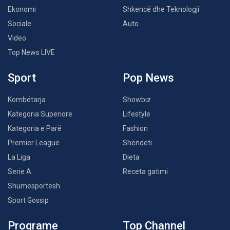
Ekonomi
Shkencë dhe Teknologji
Sociale
Auto
Video
Top News LIVE
Sport
Pop News
Kombëtarja
Showbiz
Kategoria Superiore
Lifestyle
Kategoria e Parë
Fashion
Premier League
Shëndeti
La Liga
Dieta
Serie A
Receta gatimi
Shumësportësh
Sport Gossip
Programe
Top Channel