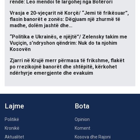
rëndë: Leo mendoi të largohej nga Botërori
Vrasja e 20-vjeçarit në Korçë/ “Jemi të frikësuar”,
flasin banorët e zonës: Dëgjuam një zhurmë të
madhe, dolëm jashtë dhe…
“Politika e Ukrainës, e njëjtë”/ Zelensky takim me
Vuçiçin, s’ndryshon qëndrim: Nuk do ta njohim
Kosovën
Zjarri në Krujë merr përmasa të frikshme, flakët
po rrezikojnë banorët dhe shtëpitë, kërkohet
ndërhyrje emergjente dhe evakuim
Lajme
Bota
Politikë
Opinion
Kronikë
Koment
Aktualitet
Kosova dhe Rajoni