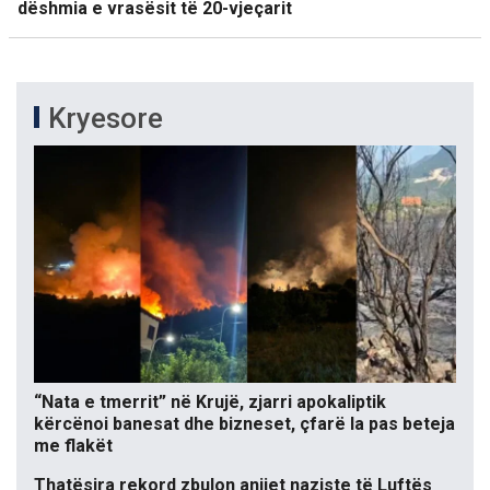
dëshmia e vrasësit të 20-vjeçarit
Kryesore
“Nata e tmerrit” në Krujë, zjarri apokaliptik
kërcënoi banesat dhe bizneset, çfarë la pas beteja
me flakët
Thatësira rekord zbulon anijet naziste të Luftës