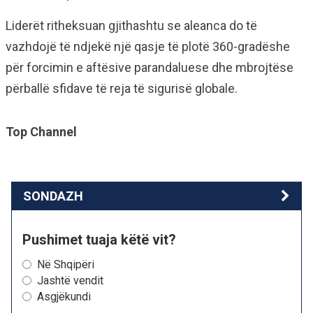
Liderët ritheksuan gjithashtu se aleanca do të
vazhdojë të ndjekë një qasje të plotë 360-gradëshe
për forcimin e aftësive parandaluese dhe mbrojtëse
përballë sfidave të reja të sigurisë globale.
Top Channel
SONDAZH
Pushimet tuaja këtë vit?
Në Shqipëri
Jashtë vendit
Asgjëkundi