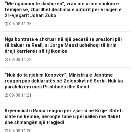
“Më ngacmoi të dashurën”, vrau me armë shokun e
fëmijërisë, zbardhet dëshmia e autorit për vrasjen e
21-vjeçarit Johan Zuko
09/08 11:35
Nga kontrata e shkruar në një pecetë te presioni për
të kaluar te Reali, si Jorge Messi udhëhoqi të birin
drejt karrierës së tij ikonike
09/08 11:22
“Nuk do ta njohim Kosovën”, Ministria e Jashtme
reagon pas deklaratës së Zelenskyt në Serbi: Nuk ka
paralelizëm mes Prishtinës dhe Kievit
09/08 11:21
Kryeministri Rama reagon për zjarrin në Krujë: Shteti
ishte në këmbë, heronjtë tanë u përballën me flakët
dhe shmangën një tragjedi
09/08 11:20