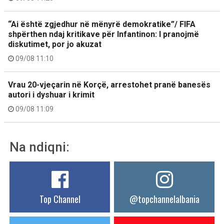
“Ai është zgjedhur në mënyrë demokratike”/ FIFA
shpërthen ndaj kritikave për Infantinon: I pranojmë
diskutimet, por jo akuzat
09/08 11:10
Vrau 20-vjeçarin në Korçë, arrestohet pranë banesës
autori i dyshuar i krimit
09/08 11:09
Na ndiqni:
Top Channel
@topchannelalbania