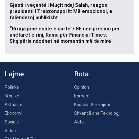
Gjesti i veçantë i Muçit ndaj Salah, reagon
presidenti i Trabzonsporit: Më emocionoi, e
falënderoj publikisht
“Rruga jonë është e qartë”/ BE nën presion për
anëtarët e rinj, Rama për Financial Times:
Shqipëria ndodhet në momentin më të mirë
Lajme
Bota
Politikë
Opinion
Kronikë
Koment
Aktualitet
Kosova dhe Rajoni
Ekonomi
Shkencë dhe Teknologji
Sociale
Auto
Video