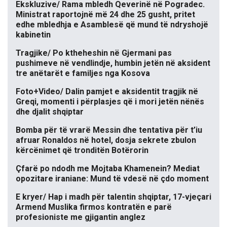
Ekskluzive/ Rama mbledh Qeverinë në Pogradec.
Ministrat raportojnë më 24 dhe 25 gusht, pritet
edhe mbledhja e Asamblesë që mund të ndryshojë
kabinetin
Tragjike/ Po ktheheshin në Gjermani pas
pushimeve në vendlindje, humbin jetën në aksident
tre anëtarët e familjes nga Kosova
Foto+Video/ Dalin pamjet e aksidentit tragjik në
Greqi, momenti i përplasjes që i mori jetën nënës
dhe djalit shqiptar
Bomba për të vrarë Messin dhe tentativa për t’iu
afruar Ronaldos në hotel, dosja sekrete zbulon
kërcënimet që tronditën Botërorin
Çfarë po ndodh me Mojtaba Khamenein? Mediat
opozitare iraniane: Mund të vdesë në çdo moment
E kryer/ Hap i madh për talentin shqiptar, 17-vjeçari
Armend Muslika firmos kontratën e parë
profesioniste me gjigantin anglez