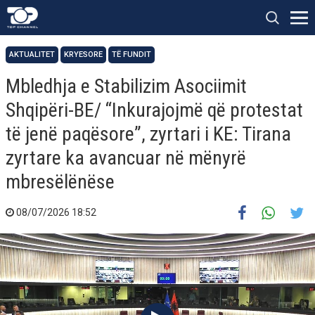
AKTUALITET
KRYESORE
TË FUNDIT
Mbledhja e Stabilizim Asociimit
Shqipëri-BE/ “Inkurajojmë që protestat
të jenë paqësore”, zyrtari i KE: Tirana
zyrtare ka avancuar në mënyrë
mbresëlënëse
08/07/2026 18:52