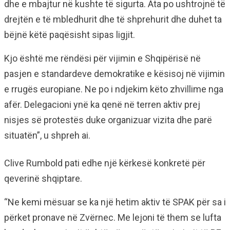
dhe e mbajtur në kushte të sigurta. Ata po ushtrojnë të
drejtën e të mbledhurit dhe të shprehurit dhe duhet ta
bëjnë këtë paqësisht sipas ligjit.
Kjo është me rëndësi për vijimin e Shqipërisë në
pasjen e standardeve demokratike e kësisoj në vijimin
e rrugës europiane. Ne po i ndjekim këto zhvillime nga
afër. Delegacioni ynë ka qenë në terren aktiv prej
nisjes së protestës duke organizuar vizita dhe parë
situatën”, u shpreh ai.
Clive Rumbold pati edhe një kërkesë konkretë për
qeverinë shqiptare.
“Ne kemi mësuar se ka një hetim aktiv të SPAK për sa i
përket pronave në Zvërnec. Me lejoni të them se lufta