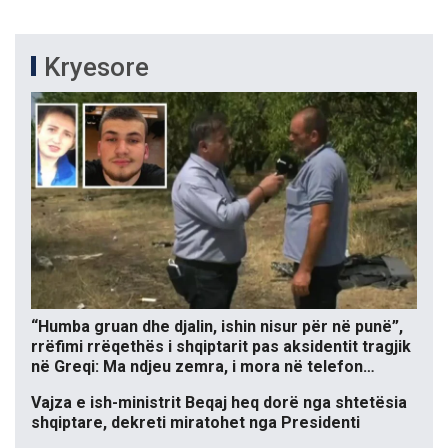
Kryesore
“Humba gruan dhe djalin, ishin nisur për në punë”,
rrëfimi rrëqethës i shqiptarit pas aksidentit tragjik
në Greqi: Ma ndjeu zemra, i mora në telefon…
Vajza e ish-ministrit Beqaj heq dorë nga shtetësia
shqiptare, dekreti miratohet nga Presidenti