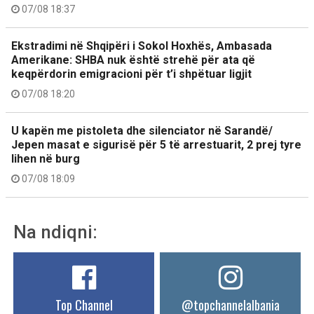
07/08 18:37
Ekstradimi në Shqipëri i Sokol Hoxhës, Ambasada
Amerikane: SHBA nuk është strehë për ata që
keqpërdorin emigracioni për t’i shpëtuar ligjit
07/08 18:20
U kapën me pistoleta dhe silenciator në Sarandë/
Jepen masat e sigurisë për 5 të arrestuarit, 2 prej tyre
lihen në burg
07/08 18:09
Na ndiqni:
Top Channel
@topchannelalbania