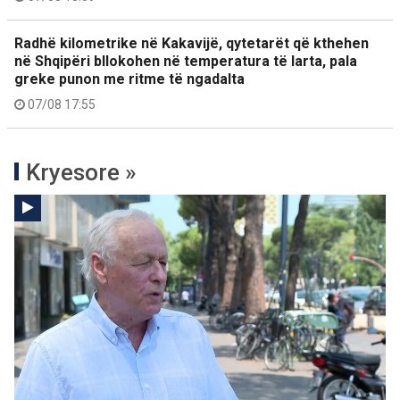
Radhë kilometrike në Kakavijë, qytetarët që kthehen
në Shqipëri bllokohen në temperatura të larta, pala
greke punon me ritme të ngadalta
07/08 17:55
Kryesore »