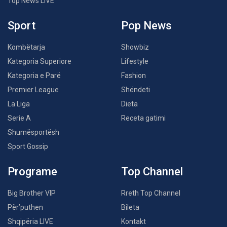
Top News LIVE
Sport
Pop News
Kombëtarja
Showbiz
Kategoria Superiore
Lifestyle
Kategoria e Parë
Fashion
Premier League
Shëndeti
La Liga
Dieta
Serie A
Receta gatimi
Shumësportësh
Sport Gossip
Programe
Top Channel
Big Brother VIP
Rreth Top Channel
Për’puthen
Bileta
Shqipëria LIVE
Kontakt