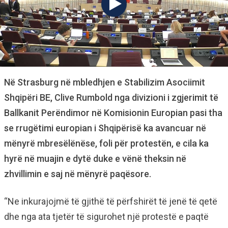
Në Strasburg në mbledhjen e Stabilizim Asociimit
Shqipëri BE, Clive Rumbold nga divizioni i zgjerimit të
Ballkanit Perëndimor në Komisionin Europian pasi tha
se rrugëtimi europian i Shqipërisë ka avancuar në
mënyrë mbresëlënëse, foli për protestën, e cila ka
hyrë në muajin e dytë duke e vënë theksin në
zhvillimin e saj në mënyrë paqësore.
“Ne inkurajojmë të gjithë të përfshirët të jenë të qetë
dhe nga ata tjetër të sigurohet një protestë e paqtë