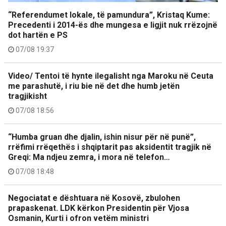
“Referendumet lokale, të pamundura”, Kristaq Kume:
Precedenti i 2014-ës dhe mungesa e ligjit nuk rrëzojnë
dot hartën e PS
07/08 19:37
Video/ Tentoi të hynte ilegalisht nga Maroku në Ceuta
me parashutë, i riu bie në det dhe humb jetën
tragjikisht
07/08 18:56
“Humba gruan dhe djalin, ishin nisur për në punë”,
rrëfimi rrëqethës i shqiptarit pas aksidentit tragjik në
Greqi: Ma ndjeu zemra, i mora në telefon…
07/08 18:48
Negociatat e dështuara në Kosovë, zbulohen
prapaskenat. LDK kërkon Presidentin për Vjosa
Osmanin, Kurti i ofron vetëm ministri