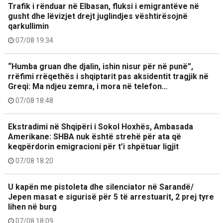
Trafik i rënduar në Elbasan, fluksi i emigrantëve në
gusht dhe lëvizjet drejt juglindjes vështirësojnë
qarkullimin
07/08 19:34
“Humba gruan dhe djalin, ishin nisur për në punë”,
rrëfimi rrëqethës i shqiptarit pas aksidentit tragjik në
Greqi: Ma ndjeu zemra, i mora në telefon…
07/08 18:48
Ekstradimi në Shqipëri i Sokol Hoxhës, Ambasada
Amerikane: SHBA nuk është strehë për ata që
keqpërdorin emigracioni për t’i shpëtuar ligjit
07/08 18:20
U kapën me pistoleta dhe silenciator në Sarandë/
Jepen masat e sigurisë për 5 të arrestuarit, 2 prej tyre
lihen në burg
07/08 18:09