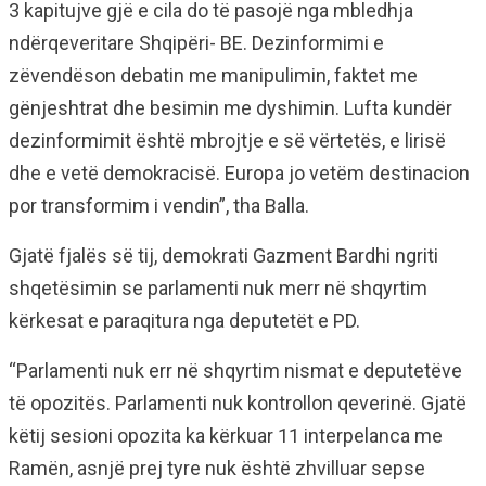
3 kapitujve gjë e cila do të pasojë nga mbledhja
ndërqeveritare Shqipëri- BE. Dezinformimi e
zëvendëson debatin me manipulimin, faktet me
gënjeshtrat dhe besimin me dyshimin. Lufta kundër
dezinformimit është mbrojtje e së vërtetës, e lirisë
dhe e vetë demokracisë. Europa jo vetëm destinacion
por transformim i vendin”, tha Balla.
Gjatë fjalës së tij, demokrati Gazment Bardhi ngriti
shqetësimin se parlamenti nuk merr në shqyrtim
kërkesat e paraqitura nga deputetët e PD.
“Parlamenti nuk err në shqyrtim nismat e deputetëve
të opozitës. Parlamenti nuk kontrollon qeverinë. Gjatë
këtij sesioni opozita ka kërkuar 11 interpelanca me
Ramën, asnjë prej tyre nuk është zhvilluar sepse