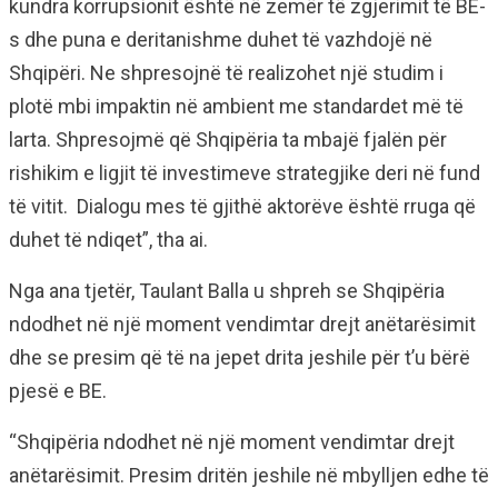
kundra korrupsionit është në zemër të zgjerimit të BE-
s dhe puna e deritanishme duhet të vazhdojë në
Shqipëri. Ne shpresojnë të realizohet një studim i
plotë mbi impaktin në ambient me standardet më të
larta. Shpresojmë që Shqipëria ta mbajë fjalën për
rishikim e ligjit të investimeve strategjike deri në fund
të vitit. Dialogu mes të gjithë aktorëve është rruga që
duhet të ndiqet”, tha ai.
Nga ana tjetër, Taulant Balla u shpreh se Shqipëria
ndodhet në një moment vendimtar drejt anëtarësimit
dhe se presim që të na jepet drita jeshile për t’u bërë
pjesë e BE.
“Shqipëria ndodhet në një moment vendimtar drejt
anëtarësimit. Presim dritën jeshile në mbylljen edhe të