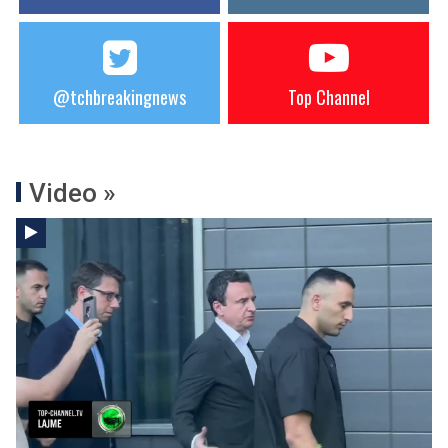
@tchbreakingnews
Top Channel
Video »