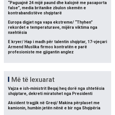
“Paguajnë 24 mijë paund dhe kalojnë me pasaporta
false”, media britanike zbulon skemën e
kontrabandistëve shqiptarë
Europa digjet nga vapa ekstreme/ “Thyhen”
rekordet e temperaturave, mijëra viktima nga
nxehtësia
E kryer/ Hap i madh për talentin shqiptar, 17-vjeçari
Armend Muslika firmos kontratën e parë
profesioniste me gjigantin anglez
Më të lexuarat
Vajza e ish-ministrit Beqaj heq dorë nga shtetësia
shqiptare, dekreti miratohet nga Presidenti
Aksident tragjik në Greqi/ Makina përplaset me
kamionin, humbin jetën nënë e bir nga Shqipëria