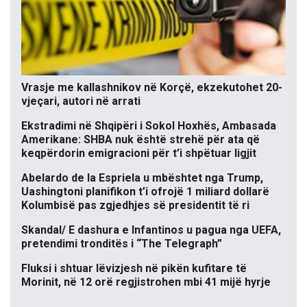
Vrasje me kallashnikov në Korçë, ekzekutohet 20-
vjeçari, autori në arrati
Ekstradimi në Shqipëri i Sokol Hoxhës, Ambasada
Amerikane: SHBA nuk është strehë për ata që
keqpërdorin emigracioni për t’i shpëtuar ligjit
Abelardo de la Espriela u mbështet nga Trump,
Uashingtoni planifikon t’i ofrojë 1 miliard dollarë
Kolumbisë pas zgjedhjes së presidentit të ri
Skandal/ E dashura e Infantinos u pagua nga UEFA,
pretendimi tronditës i “The Telegraph”
Fluksi i shtuar lëvizjesh në pikën kufitare të
Morinit, në 12 orë regjistrohen mbi 41 mijë hyrje