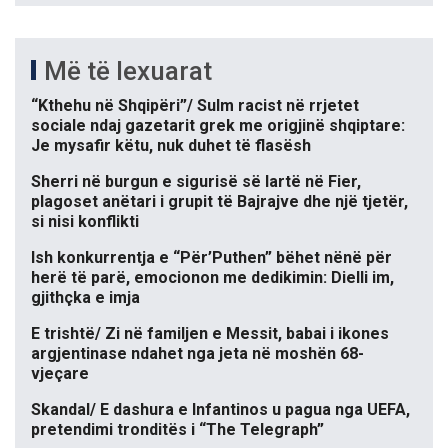
Më të lexuarat
“Kthehu në Shqipëri”/ Sulm racist në rrjetet
sociale ndaj gazetarit grek me origjinë shqiptare:
Je mysafir këtu, nuk duhet të flasësh
Sherri në burgun e sigurisë së lartë në Fier,
plagoset anëtari i grupit të Bajrajve dhe një tjetër,
si nisi konflikti
Ish konkurrentja e “Për’Puthen” bëhet nënë për
herë të parë, emocionon me dedikimin: Dielli im,
gjithçka e imja
E trishtë/ Zi në familjen e Messit, babai i ikones
argjentinase ndahet nga jeta në moshën 68-
vjeçare
Skandal/ E dashura e Infantinos u pagua nga UEFA,
pretendimi tronditës i “The Telegraph”