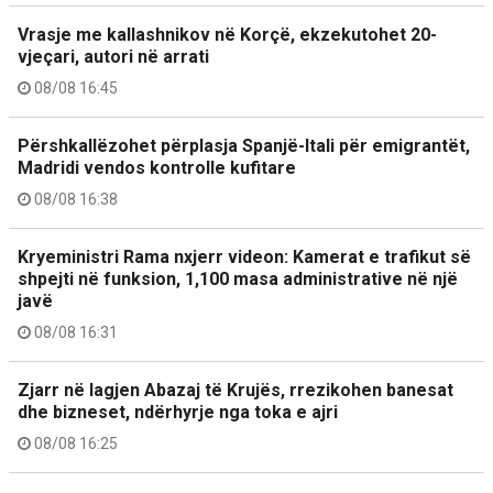
Vrasje me kallashnikov në Korçë, ekzekutohet 20-
vjeçari, autori në arrati
08/08 16:45
Përshkallëzohet përplasja Spanjë-Itali për emigrantët,
Madridi vendos kontrolle kufitare
08/08 16:38
Kryeministri Rama nxjerr videon: Kamerat e trafikut së
shpejti në funksion, 1,100 masa administrative në një
javë
08/08 16:31
Zjarr në lagjen Abazaj të Krujës, rrezikohen banesat
dhe bizneset, ndërhyrje nga toka e ajri
08/08 16:25