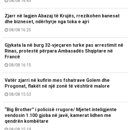
08/08 16:45
Zjarr në lagjen Abazaj të Krujës, rrezikohen banesat
dhe bizneset, ndërhyrje nga toka e ajri
08/08 16:25
Gjykata la në burg 32-vjeçaren turke pas arrestimit në
Rinas, protestë përpara Ambasadës Shqiptare në
Francë
08/08 16:15
Vatër zjarri në kufirin mes fshatrave Golem dhe
Progonat, flakët në një zonë të vështirë malore
08/08 15:53
“Big Brother” i policisë rrugore/ Mjetet inteligjente
vendosin 1.100 gjoba në javë, kamerat lidhen me
qendrën kombëtare
08/08 15:19