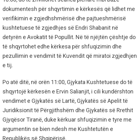
dokumentesh për shqyrtimin e kërkesës që lidhet me
verifikimin e zgjedhshmërisë dhe pajtueshmërisë
kushtetuese të zgjedhjes së Endri Shabanit në
detyrën e Avokatit të Popullit. Në të njëjtën çështje do
të shqyrtohet edhe kërkesa për shfuqizimin dhe
pezullimin e vendimit të Kuvendit që miratoi zgjedhjen
e tij.
Po atë ditë, në orën 11:00, Gjykata Kushtetuese do të
shqyrtojë kërkesën e Ervin Salianjit, i cili kundërshton
vendimet e Gjykatës së Lartë, Gjykatës së Apelit të
Juridiksionit të Përgjithshëm dhe Gjykatës së Rrethit
Gjyqësor Tiranë, duke kërkuar shfuqizimin e tyre me
argumentin se bien ndesh me Kushtetutën e
Republikës së Shqipërisë.