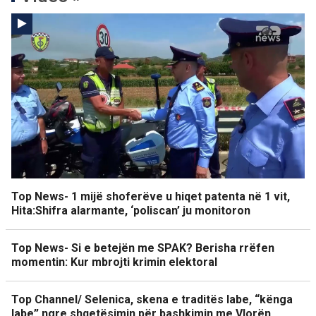
Top News- 1 mijë shoferëve u hiqet patenta në 1 vit,
Hita:Shifra alarmante, ‘poliscan’ ju monitoron
Top News- Si e betejën me SPAK? Berisha rrëfen
momentin: Kur mbrojti krimin elektoral
Top Channel/ Selenica, skena e traditës labe, “kënga
labe” ngre shqetësimin për bashkimin me Vlorën