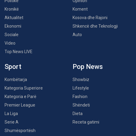
Politikë
Opinion
Kronikë
Koment
Aktualitet
Kosova dhe Rajoni
Ekonomi
Shkencë dhe Teknologji
Sociale
Auto
Video
Top News LIVE
Sport
Pop News
Kombëtarja
Showbiz
Kategoria Superiore
Lifestyle
Kategoria e Parë
Fashion
Premier League
Shëndeti
La Liga
Dieta
Serie A
Receta gatimi
Shumësportësh