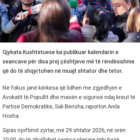
Gjykata Kushtetuese ka publikuar kalendarin e
seancave për disa prej çështjeve më të rëndësishme
që do të shqyrtohen në muajt shtator dhe tetor.
Në fokus janë kërkesa që lidhen me zgjedhjen e
Avokatit të Popullit dhe masën e sigurisë ndaj kreut të
Partisë Demokratike, Sali Berisha, raporton Anila
Hoxha.
Sipas njoftimit zyrtar, më 29 shtator 2026, në orën
10:00, do të zhvillohet seanca plenare mbi bazë