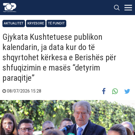
AKTUALITET
KRYESORE
TË FUNDIT
Gjykata Kushtetuese publikon
kalendarin, ja data kur do të
shqyrtohet kërkesa e Berishës për
shfuqizimin e masës “detyrim
paraqitje”
08/07/2026 15:28