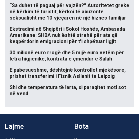
“Sa duhet të paguaj për vajzën?” Autoritetet greke
në kërkim të turistit, kërkoi të abuzonte
seksualisht me 10-vjeçaren në një biznes familjar
Ekstradimi në Shqipëri i Sokol Hoxhës, Ambasada
Amerikane: SHBA nuk është strehë për ata që
keqpërdorin emigracioni për t’i shpëtuar ligjit
30 milionë euro rrogë dhe 5 mijë euro vetëm për
letra higjienike, kontrata e çmendur e Salah
E pabesueshme, dështojnë kontrollet mjekësore,
prishet transferimi i Fisnik Asllanit te Leipzig
Shi dhe temperatura të larta, si paraqitet moti sot
në vend
Lajme
Bota