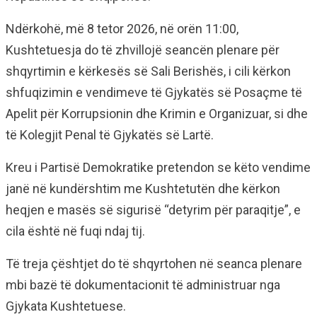
Ndërkohë, më 8 tetor 2026, në orën 11:00,
Kushtetuesja do të zhvillojë seancën plenare për
shqyrtimin e kërkesës së Sali Berishës, i cili kërkon
shfuqizimin e vendimeve të Gjykatës së Posaçme të
Apelit për Korrupsionin dhe Krimin e Organizuar, si dhe
të Kolegjit Penal të Gjykatës së Lartë.
Kreu i Partisë Demokratike pretendon se këto vendime
janë në kundërshtim me Kushtetutën dhe kërkon
heqjen e masës së sigurisë “detyrim për paraqitje”, e
cila është në fuqi ndaj tij.
Të treja çështjet do të shqyrtohen në seanca plenare
mbi bazë të dokumentacionit të administruar nga
Gjykata Kushtetuese.