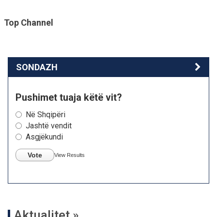
Top Channel
SONDAZH
Pushimet tuaja këtë vit?
Në Shqipëri
Jashtë vendit
Asgjëkundi
Vote
View Results
Aktualitet »