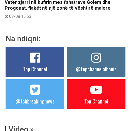
Vatër zjarri në kufirin mes fshatrave Golem dhe
Progonat, flakët në një zonë të vështirë malore
08/08 15:53
Na ndiqni:
Top Channel
@topchannelalbania
@tchbreakingnews
Top Channel
Video »