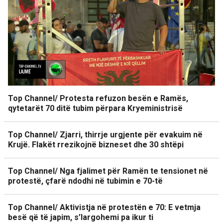
Top Channel/ Protesta refuzon besën e Ramës,
qytetarët 70 ditë tubim përpara Kryeministrisë
Top Channel/ Zjarri, thirrje urgjente për evakuim në
Krujë. Flakët rrezikojnë bizneset dhe 30 shtëpi
Top Channel/ Nga fjalimet për Ramën te tensionet në
protestë, çfarë ndodhi në tubimin e 70-të
Top Channel/ Aktivistja në protestën e 70: E vetmja
besë që të japim, s’largohemi pa ikur ti