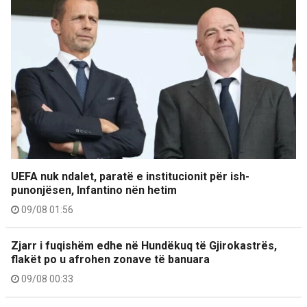
UEFA nuk ndalet, paratë e institucionit për ish-
punonjësen, Infantino nën hetim
09/08 01:56
Zjarr i fuqishëm edhe në Hundëkuq të Gjirokastrës,
flakët po u afrohen zonave të banuara
09/08 00:33