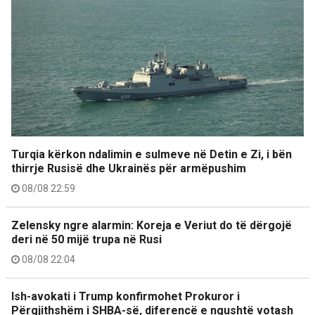
Turqia kërkon ndalimin e sulmeve në Detin e Zi, i bën
thirrje Rusisë dhe Ukrainës për armëpushim
08/08 22:59
Zelensky ngre alarmin: Koreja e Veriut do të dërgojë
deri në 50 mijë trupa në Rusi
08/08 22:04
Ish-avokati i Trump konfirmohet Prokuror i
Përgjithshëm i SHBA-së, diferencë e ngushtë votash