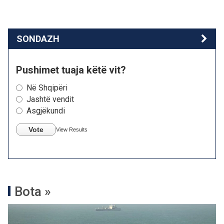
SONDAZH
Pushimet tuaja këtë vit?
Në Shqipëri
Jashtë vendit
Asgjëkundi
Vote
View Results
Bota »