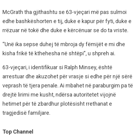
McGrath tha gjithashtu se 63-vjeçari më pas sulmoi
edhe bashkëshorten e tij, duke e kapur për fyti, duke e
rrëzuar në tokë dhe duke e kërcënuar se do ta vriste.
“Unë ika sepse duhej të mbroja dy fëmijët e mi dhe
kisha frikë të kthehesha në shtëpi”, u shpreh ai.
63-vjeçari, i identifikuar si Ralph Minsey, është
arrestuar dhe akuzohet për vrasje si edhe për një sërë
veprash të tjera penale. Ai mbahet në paraburgim pa të
drejtë lirimi me kusht, ndërsa autoritetet vijojnë
hetimet për të zbardhur plotësisht rrethanat e
tragjedisë familjare.
Top Channel