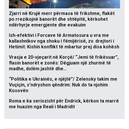
Zjarri në Krujë merr përmasa të frikshme, flakët
po rrezikojnë banorët dhe shtëpitë, kërkohet
ndërhyrje emergjente dhe evakuim
Ish-efektivi i Forcave të Armatosura u vra me
kallashnikov nga shoku i fëmijërisë, zv. drejtori i
Hetimit: Kishin konflikt të mbartur prej disa kohësh
Vrasja e 20-vjeçarit në Korçë/ “Jemi të frikësuar”,
flasin banorët e zonës: Dëgjuam një zhurmë të
madhe, dolëm jashtë dhe…
“Politika e Ukrainës, e njëjtë”/ Zelensky takim me
Vuçiçin, s’ndryshon qëndrim: Nuk do ta njohim
Kosovën
Roma e ka seriozisht për Endrick, kërkon ta marrë
me huazim nga Reali i Madridit