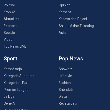
Politikë
Opinion
Kronikë
Koment
Aktualitet
Kosova dhe Rajoni
Ekonomi
Shkencë dhe Teknologji
Sociale
Auto
Video
Top News LIVE
Sport
Pop News
Kombëtarja
Showbiz
Kategoria Superiore
Lifestyle
Kategoria e Parë
Fashion
Premier League
Shëndeti
La Liga
Dieta
Serie A
Receta gatimi