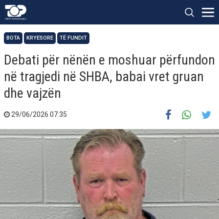
BOTA
KRYESORE
TË FUNDIT
Debati për nënën e moshuar përfundon
në tragjedi në SHBA, babai vret gruan
dhe vajzën
29/06/2026 07:35