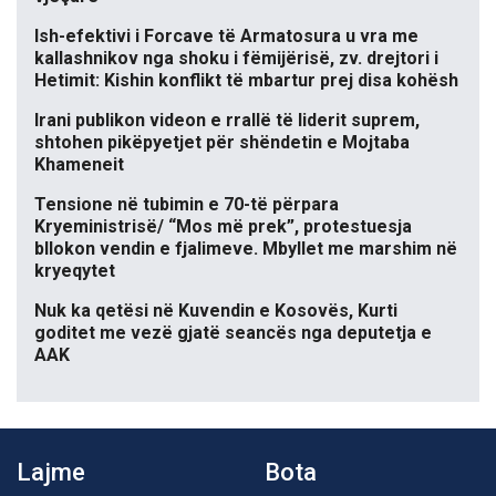
Ish-efektivi i Forcave të Armatosura u vra me
kallashnikov nga shoku i fëmijërisë, zv. drejtori i
Hetimit: Kishin konflikt të mbartur prej disa kohësh
Irani publikon videon e rrallë të liderit suprem,
shtohen pikëpyetjet për shëndetin e Mojtaba
Khameneit
Tensione në tubimin e 70-të përpara
Kryeministrisë/ “Mos më prek”, protestuesja
bllokon vendin e fjalimeve. Mbyllet me marshim në
kryeqytet
Nuk ka qetësi në Kuvendin e Kosovës, Kurti
goditet me vezë gjatë seancës nga deputetja e
AAK
Lajme
Bota