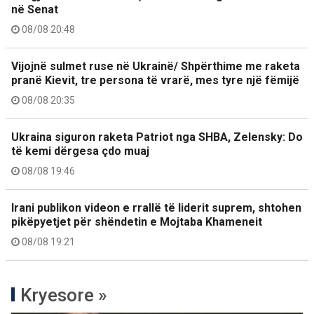
në Senat
08/08 20:48
Vijojnë sulmet ruse në Ukrainë/ Shpërthime me raketa
pranë Kievit, tre persona të vrarë, mes tyre një fëmijë
08/08 20:35
Ukraina siguron raketa Patriot nga SHBA, Zelensky: Do
të kemi dërgesa çdo muaj
08/08 19:46
Irani publikon videon e rrallë të liderit suprem, shtohen
pikëpyetjet për shëndetin e Mojtaba Khameneit
08/08 19:21
Kryesore »