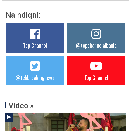
Na ndiqni:
Top Channel
@topchannelalbania
@tchbreakingnews
Top Channel
Video »