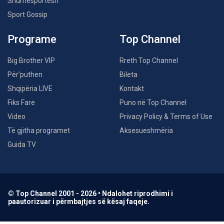
Shumësportësh
Sport Gossip
Programe
Top Channel
Big Brother VIP
Rreth Top Channel
Për’puthen
Bileta
Shqipëria LIVE
Kontakt
Fiks Fare
Puno në Top Channel
Video
Privacy Policy & Terms of Use
Të gjitha programet
Aksesueshmëria
Guida TV
© Top Channel 2001 - 2026 • Ndalohet riprodhimi i
paautorizuar i përmbajtjes së kësaj faqeje.