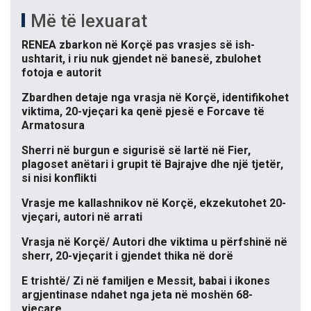
Më të lexuarat
RENEA zbarkon në Korçë pas vrasjes së ish-
ushtarit, i riu nuk gjendet në banesë, zbulohet
fotoja e autorit
Zbardhen detaje nga vrasja në Korçë, identifikohet
viktima, 20-vjeçari ka qenë pjesë e Forcave të
Armatosura
Sherri në burgun e sigurisë së lartë në Fier,
plagoset anëtari i grupit të Bajrajve dhe një tjetër,
si nisi konflikti
Vrasje me kallashnikov në Korçë, ekzekutohet 20-
vjeçari, autori në arrati
Vrasja në Korçë/ Autori dhe viktima u përfshinë në
sherr, 20-vjeçarit i gjendet thika në dorë
E trishtë/ Zi në familjen e Messit, babai i ikones
argjentinase ndahet nga jeta në moshën 68-
vjeçare