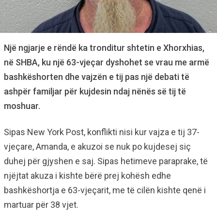
Një ngjarje e rëndë ka tronditur shtetin e Xhorxhias,
në SHBA, ku një 63-vjeçar dyshohet se vrau me armë
bashkëshorten dhe vajzën e tij pas një debati të
ashpër familjar për kujdesin ndaj nënës së tij të
moshuar.
Sipas New York Post, konflikti nisi kur vajza e tij 37-
vjeçare, Amanda, e akuzoi se nuk po kujdesej siç
duhej për gjyshen e saj. Sipas hetimeve paraprake, të
njëjtat akuza i kishte bërë prej kohësh edhe
bashkëshortja e 63-vjeçarit, me të cilën kishte qenë i
martuar për 38 vjet.