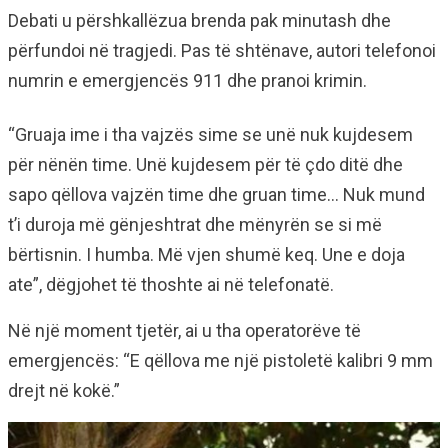
Debati u përshkallëzua brenda pak minutash dhe
përfundoi në tragjedi. Pas të shtënave, autori telefonoi
numrin e emergjencës 911 dhe pranoi krimin.
“Gruaja ime i tha vajzës sime se unë nuk kujdesem
për nënën time. Unë kujdesem për të çdo ditë dhe
sapo qëllova vajzën time dhe gruan time… Nuk mund
t’i duroja më gënjeshtrat dhe mënyrën se si më
bërtisnin. I humba. Më vjen shumë keq. Une e doja
ate”, dëgjohet të thoshte ai në telefonatë.
Në një moment tjetër, ai u tha operatorëve të
emergjencës: “E qëllova me një pistoletë kalibri 9 mm
drejt në kokë.”