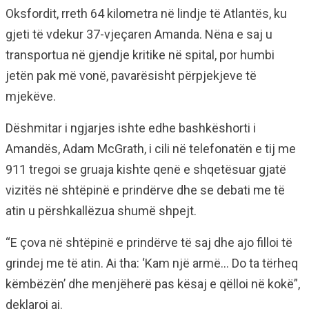
Oksfordit, rreth 64 kilometra në lindje të Atlantës, ku
gjeti të vdekur 37-vjeçaren Amanda. Nëna e saj u
transportua në gjendje kritike në spital, por humbi
jetën pak më vonë, pavarësisht përpjekjeve të
mjekëve.
Dëshmitar i ngjarjes ishte edhe bashkëshorti i
Amandës, Adam McGrath, i cili në telefonatën e tij me
911 tregoi se gruaja kishte qenë e shqetësuar gjatë
vizitës në shtëpinë e prindërve dhe se debati me të
atin u përshkallëzua shumë shpejt.
“E çova në shtëpinë e prindërve të saj dhe ajo filloi të
grindej me të atin. Ai tha: ‘Kam një armë… Do ta tërheq
këmbëzën’ dhe menjëherë pas kësaj e qëlloi në kokë”,
deklaroi ai.