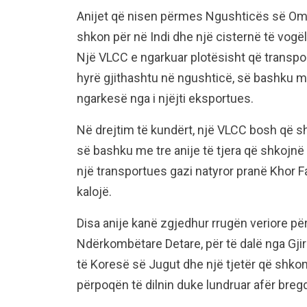
Anijet që nisen përmes Ngushticës së Oma
shkon për në Indi dhe një cisternë të vog
Një VLCC e ngarkuar plotësisht që transpo
hyrë gjithashtu në ngushticë, së bashku m
ngarkesë nga i njëjti eksportues.
Në drejtim të kundërt, një VLCC bosh që sh
së bashku me tre anije të tjera që shkojnë
një transportues gazi natyror pranë Khor F
kalojë.
Disa anije kanë zgjedhur rrugën veriore përt
Ndërkombëtare Detare, për të dalë nga Gjir
të Koresë së Jugut dhe një tjetër që shkon 
përpoqën të dilnin duke lundruar afër bregde