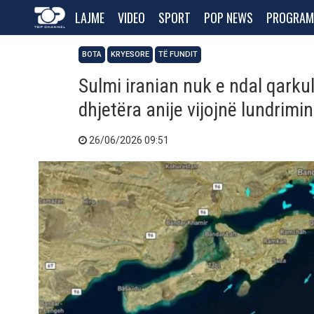
LAJME
VIDEO
SPORT
POP NEWS
PROGRAM
BOTA
KRYESORE
TË FUNDIT
Sulmi iranian nuk e ndal qarku
dhjetëra anije vijojnë lundrimi
26/06/2026 09:51