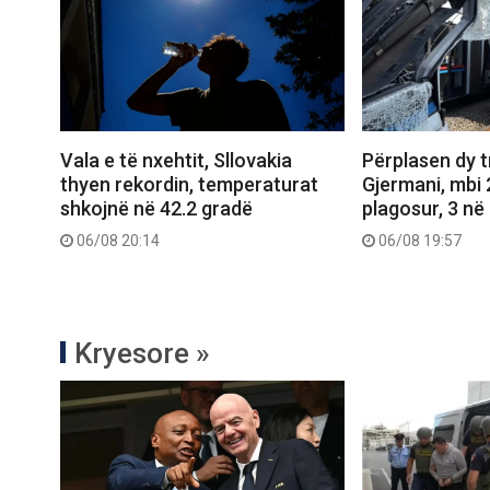
Vala e të nxehtit, Sllovakia
Përplasen dy 
thyen rekordin, temperaturat
Gjermani, mbi 
shkojnë në 42.2 gradë
plagosur, 3 në 
06/08 20:14
06/08 19:57
Kryesore »