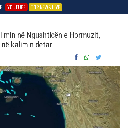
E
YOUTUBE
TOP NEWS LIVE
llimin në Ngushticën e Hormuzit,
n në kalimin detar