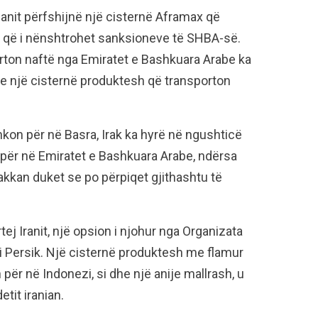
nit përfshijnë një cisternë Aframax që
ël që i nënshtrohet sanksioneve të SHBA-së.
rton naftë nga Emiratet e Bashkuara Arabe ka
e një cisternë produktesh që transporton
kon për në Basra, Irak ka hyrë në ngushticë
 për në Emiratet e Bashkuara Arabe, ndërsa
akkan duket se po përpiqet gjithashtu të
ej Iranit, një opsion i njohur nga Organizata
i Persik. Një cisternë produktesh me flamur
për në Indonezi, si dhe një anije mallrash, u
tit iranian.