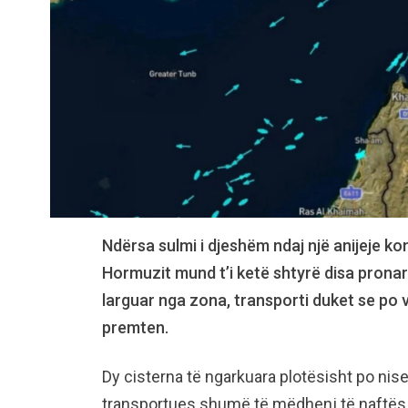
Ndërsa sulmi i djeshëm ndaj një anijeje k
Hormuzit mund t’i ketë shtyrë disa pronarë
larguar nga zona, transporti duket se po 
premten.
Dy cisterna të ngarkuara plotësisht po nise
transportues shumë të mëdhenj të naftës 