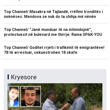
Top Channel/ Masakra në Tajlandë, rrëfimi tronditës i
nxënëses: Mendova se nuk do ta shihja më nënën
Top Channel/ “Janë munduar të na intimidojnë”,
protestuesit në bulevard me thirrje: Rama SPAK-YOU
Top Channel/ Goditet rrjeti i trafikimit të emigrantëve!
78 të arrestuar, sekuestrohen 18 skafe
Kryesore