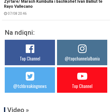
Zyrtare/ Marash Kumbulla i bashkohet Ivan Balliut te
Rayo Vallecano
07/08 20:46
Na ndiqni:
Top Channel
@topchannelalbania
@tchbreakingnews
Top Channel
Video »