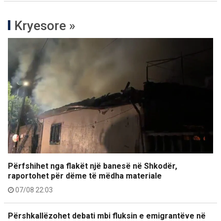
Kryesore »
Përfshihet nga flakët një banesë në Shkodër,
raportohet për dëme të mëdha materiale
07/08 22:03
Përshkallëzohet debati mbi fluksin e emigrantëve në