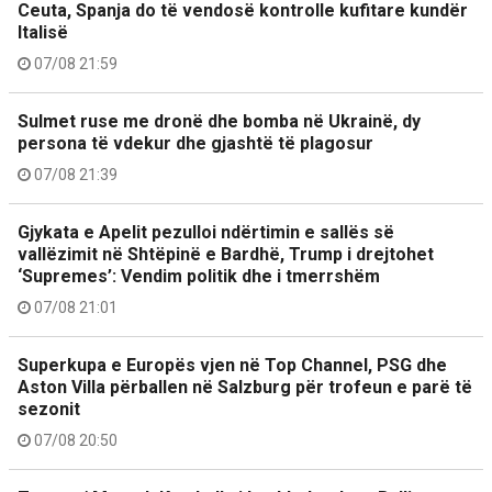
Ceuta, Spanja do të vendosë kontrolle kufitare kundër
Italisë
07/08 21:59
Sulmet ruse me dronë dhe bomba në Ukrainë, dy
persona të vdekur dhe gjashtë të plagosur
07/08 21:39
Gjykata e Apelit pezulloi ndërtimin e sallës së
vallëzimit në Shtëpinë e Bardhë, Trump i drejtohet
‘Supremes’: Vendim politik dhe i tmerrshëm
07/08 21:01
Superkupa e Europës vjen në Top Channel, PSG dhe
Aston Villa përballen në Salzburg për trofeun e parë të
sezonit
07/08 20:50