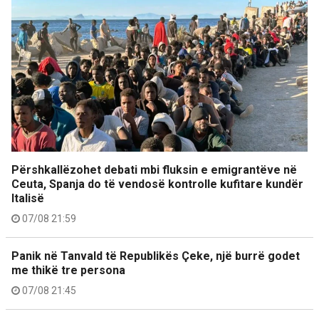
Përshkallëzohet debati mbi fluksin e emigrantëve në
Ceuta, Spanja do të vendosë kontrolle kufitare kundër
Italisë
07/08 21:59
Panik në Tanvald të Republikës Çeke, një burrë godet
me thikë tre persona
07/08 21:45