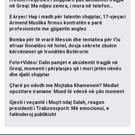
në Greqi: Ma ndjeu zemra, i mora në telefon…
E kryer/ Hap i madh për talentin shqiptar, 17-vjeçari
Armend Muslika firmos kontratën e parë
profesioniste me gjigantin anglez
Bomba për të vrarë Messin dhe tentativa për t’iu
afruar Ronaldos në hotel, dosja sekrete zbulon
kërcënimet që tronditën Botërorin
Foto+Video/ Dalin pamjet e aksidentit tragjik në
Greqi, momenti i përplasjes që i mori jetën nënës
dhe djalit shqiptar
Çfarë po ndodh me Mojtaba Khamenein? Mediat
opozitare iraniane: Mund të vdesë në çdo moment
Gjesti i veçantë i Muçit ndaj Salah, reagon
presidenti i Trabzonsporit: Më emocionoi, e
falënderoj publikisht