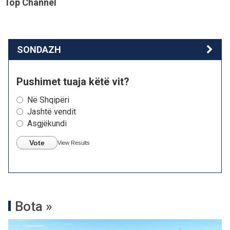
Top Channel
SONDAZH
Pushimet tuaja këtë vit?
Në Shqipëri
Jashtë vendit
Asgjëkundi
Vote
View Results
Bota »