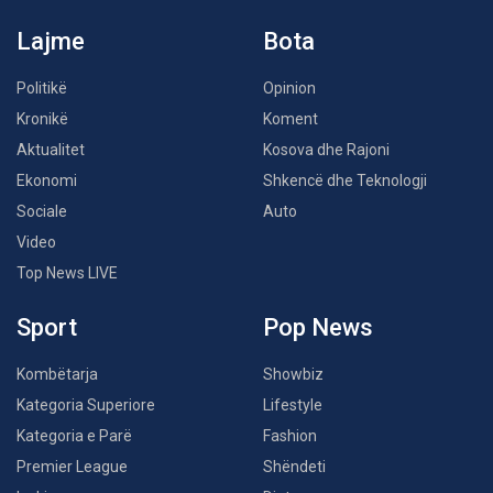
Lajme
Bota
Politikë
Opinion
Kronikë
Koment
Aktualitet
Kosova dhe Rajoni
Ekonomi
Shkencë dhe Teknologji
Sociale
Auto
Video
Top News LIVE
Sport
Pop News
Kombëtarja
Showbiz
Kategoria Superiore
Lifestyle
Kategoria e Parë
Fashion
Premier League
Shëndeti