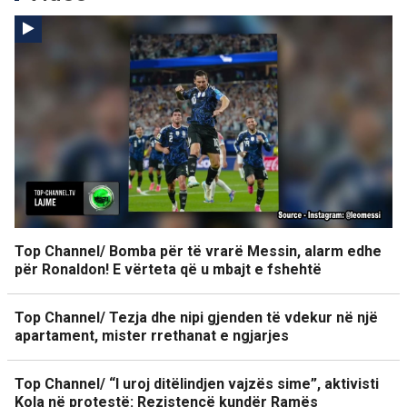
Top Channel/ Bomba për të vrarë Messin, alarm edhe
për Ronaldon! E vërteta që u mbajt e fshehtë
Top Channel/ Tezja dhe nipi gjenden të vdekur në një
apartament, mister rrethanat e ngjarjes
Top Channel/ “I uroj ditëlindjen vajzës sime”, aktivisti
Kola në protestë: Rezistencë kundër Ramës