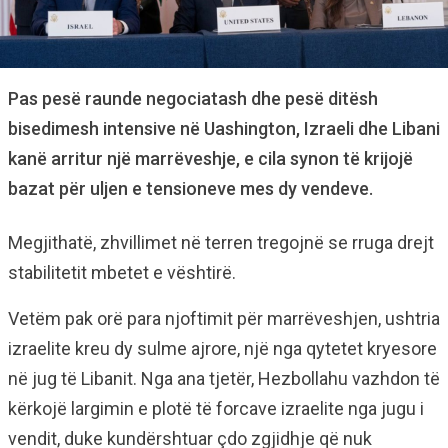
Pas pesë raunde negociatash dhe pesë ditësh
bisedimesh intensive në Uashington, Izraeli dhe Libani
kanë arritur një marrëveshje, e cila synon të krijojë
bazat për uljen e tensioneve mes dy vendeve.
Megjithatë, zhvillimet në terren tregojnë se rruga drejt
stabilitetit mbetet e vështirë.
Vetëm pak orë para njoftimit për marrëveshjen, ushtria
izraelite kreu dy sulme ajrore, një nga qytetet kryesore
në jug të Libanit. Nga ana tjetër, Hezbollahu vazhdon të
kërkojë largimin e plotë të forcave izraelite nga jugu i
vendit, duke kundërshtuar çdo zgjidhje që nuk