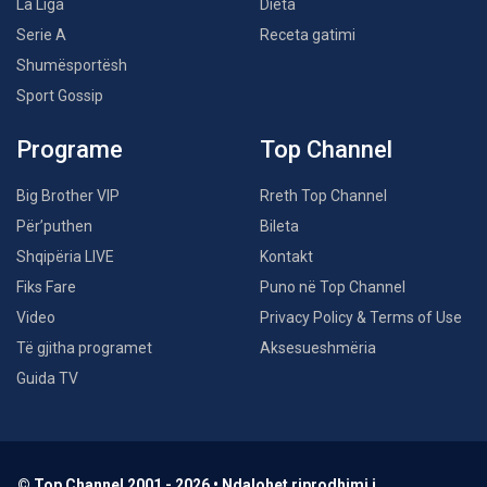
La Liga
Dieta
Serie A
Receta gatimi
Shumësportësh
Sport Gossip
Programe
Top Channel
Big Brother VIP
Rreth Top Channel
Për’puthen
Bileta
Shqipëria LIVE
Kontakt
Fiks Fare
Puno në Top Channel
Video
Privacy Policy & Terms of Use
Të gjitha programet
Aksesueshmëria
Guida TV
© Top Channel 2001 - 2026 • Ndalohet riprodhimi i