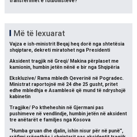
transferimet e futbollistëve?
Më të lexuarat
Vajza e ish-ministrit Beqaj heq dorë nga shtetësia
shqiptare, dekreti miratohet nga Presidenti
Aksident tragjik në Greqi/ Makina përplaset me
kamionin, humbin jetën nënë e bir nga Shqipëria
Ekskluzive/ Rama mbledh Qeverinë në Pogradec.
Ministrat raportojnë më 24 dhe 25 gusht, pritet
edhe mbledhja e Asamblesë që mund të ndryshojë
kabinetin
Tragjike/ Po ktheheshin në Gjermani pas
pushimeve në vendlindje, humbin jetën në aksident
tre anëtarët e familjes nga Kosova
“Humba gruan dhe djalin, ishin nisur për në punë”,
rrëfimi rrëqethës i shqiptarit pas aksidentit tragjik