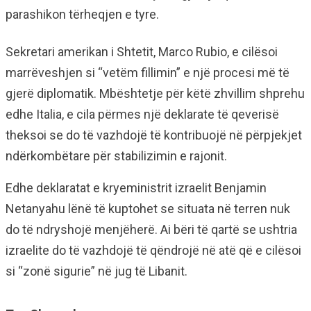
parashikon tërheqjen e tyre.
Sekretari amerikan i Shtetit, Marco Rubio, e cilësoi
marrëveshjen si “vetëm fillimin” e një procesi më të
gjerë diplomatik. Mbështetje për këtë zhvillim shprehu
edhe Italia, e cila përmes një deklarate të qeverisë
theksoi se do të vazhdojë të kontribuojë në përpjekjet
ndërkombëtare për stabilizimin e rajonit.
Edhe deklaratat e kryeministrit izraelit Benjamin
Netanyahu lënë të kuptohet se situata në terren nuk
do të ndryshojë menjëherë. Ai bëri të qartë se ushtria
izraelite do të vazhdojë të qëndrojë në atë që e cilësoi
si “zonë sigurie” në jug të Libanit.