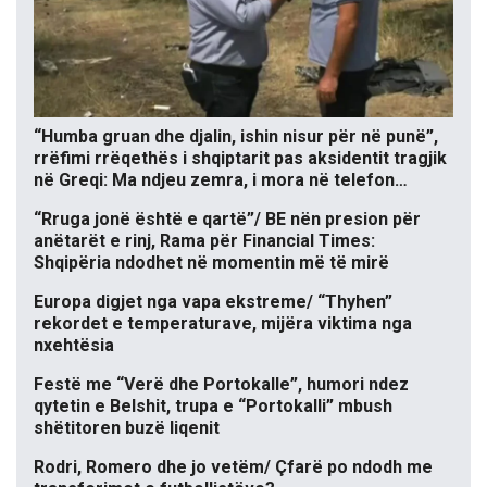
“Humba gruan dhe djalin, ishin nisur për në punë”,
rrëfimi rrëqethës i shqiptarit pas aksidentit tragjik
në Greqi: Ma ndjeu zemra, i mora në telefon…
“Rruga jonë është e qartë”/ BE nën presion për
anëtarët e rinj, Rama për Financial Times:
Shqipëria ndodhet në momentin më të mirë
Europa digjet nga vapa ekstreme/ “Thyhen”
rekordet e temperaturave, mijëra viktima nga
nxehtësia
Festë me “Verë dhe Portokalle”, humori ndez
qytetin e Belshit, trupa e “Portokalli” mbush
shëtitoren buzë liqenit
Rodri, Romero dhe jo vetëm/ Çfarë po ndodh me