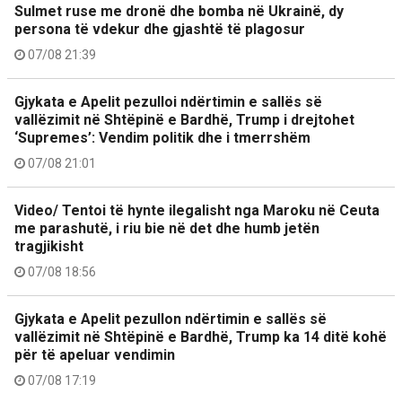
Sulmet ruse me dronë dhe bomba në Ukrainë, dy
persona të vdekur dhe gjashtë të plagosur
07/08 21:39
Gjykata e Apelit pezulloi ndërtimin e sallës së
vallëzimit në Shtëpinë e Bardhë, Trump i drejtohet
‘Supremes’: Vendim politik dhe i tmerrshëm
07/08 21:01
Video/ Tentoi të hynte ilegalisht nga Maroku në Ceuta
me parashutë, i riu bie në det dhe humb jetën
tragjikisht
07/08 18:56
Gjykata e Apelit pezullon ndërtimin e sallës së
vallëzimit në Shtëpinë e Bardhë, Trump ka 14 ditë kohë
për të apeluar vendimin
07/08 17:19