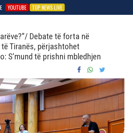
E
YOUTUBE
TOP NEWS LIVE
tarëve?”/ Debate të forta në
 të Tiranës, përjashtohet
ino: S’mund të prishni mbledhjen