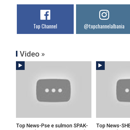
Top Channel
@topchannelalbania
Video »
Top News-Pse e sulmon SPAK-
Top News-SH