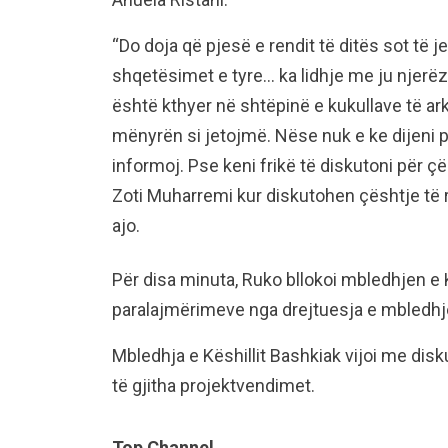
“Do doja që pjesë e rendit të ditës sot të j
shqetësimet e tyre… ka lidhje me ju njerëz 
është kthyer në shtëpinë e kukullave të ar
mënyrën si jetojmë. Nëse nuk e ke dijeni ps
informoj. Pse keni frikë të diskutoni për ç
Zoti Muharremi kur diskutohen çështje të 
ajo.
Për disa minuta, Ruko bllokoi mbledhjen e K
paralajmërimeve nga drejtuesja e mbledhjes
Mbledhja e Këshillit Bashkiak vijoi me disk
të gjitha projektvendimet.
Top Channel