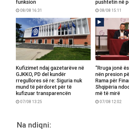
funksion
pushtetin në p
08/08 16:31
08/08 15:11
Kufizimet ndaj gazetarëve në
“Rruga jonë ës
GJKKO, PD del kundër
nën presion për
rregullores së re: Siguria nuk
Rama për Fina
mund të përdoret për të
Shqipëria ndo
kufizuar transparencën
më të mirë
07/08 13:25
07/08 12:02
Na ndiqni: