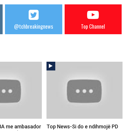
@tchbreakingnews
Top Channel
BA me ambasador
Top News-Si do e ndihmojë PD