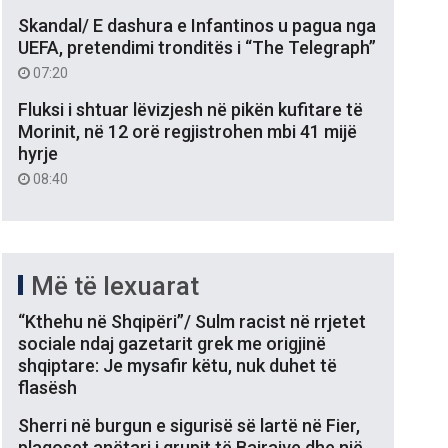
Skandal/ E dashura e Infantinos u pagua nga
UEFA, pretendimi tronditës i “The Telegraph”
07:20
Fluksi i shtuar lëvizjesh në pikën kufitare të
Morinit, në 12 orë regjistrohen mbi 41 mijë
hyrje
08:40
Më të lexuarat
“Kthehu në Shqipëri”/ Sulm racist në rrjetet
sociale ndaj gazetarit grek me origjinë
shqiptare: Je mysafir këtu, nuk duhet të
flasësh
Sherri në burgun e sigurisë së lartë në Fier,
plagoset anëtari i grupit të Bajrajve dhe një