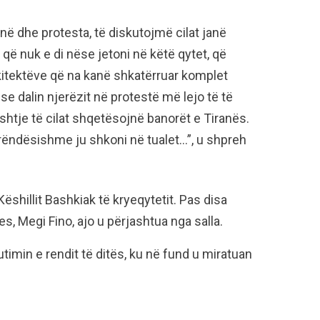
enë dhe protesta, të diskutojmë cilat janë
që nuk e di nëse jetoni në këtë qytet, që
kitektëve që na kanë shkatërruar komplet
e dalin njerëzit në protestë më lejo të të
ështje të cilat shqetësojnë banorët e Tiranës.
rëndësishme ju shkoni në tualet…”, u shpreh
ëshillit Bashkiak të kryeqytetit. Pas disa
, Megi Fino, ajo u përjashtua nga salla.
utimin e rendit të ditës, ku në fund u miratuan