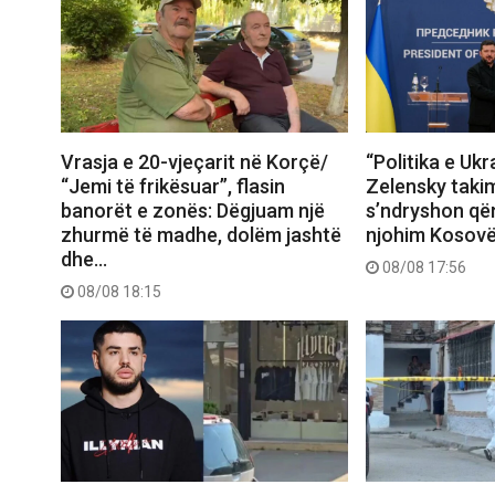
Vrasja e 20-vjeçarit në Korçë/
“Politika e Ukr
“Jemi të frikësuar”, flasin
Zelensky taki
banorët e zonës: Dëgjuam një
s’ndryshon që
zhurmë të madhe, dolëm jashtë
njohim Kosov
dhe…
08/08 17:56
08/08 18:15