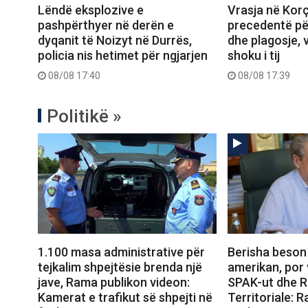
Lëndë eksplozive e
Vrasja në Kor
pashpërthyer në derën e
precedentë pë
dyqanit të Noizyt në Durrës,
dhe plagosje, 
policia nis hetimet për ngjarjen
shoku i tij
08/08 17:40
08/08 17:39
Politikë »
1.100 masa administrative për
Berisha beson
tejkalim shpejtësie brenda një
amerikan, por 
jave, Rama publikon videon:
SPAK-ut dhe 
Kamerat e trafikut së shpejti në
Territoriale: 