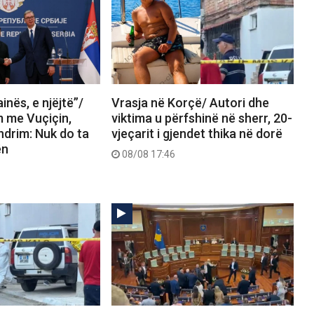
ainës, e njëjtë”/
Vrasja në Korçë/ Autori dhe
m me Vuçiçin,
viktima u përfshinë në sherr, 20-
ndrim: Nuk do ta
vjeçarit i gjendet thika në dorë
ën
08/08 17:46