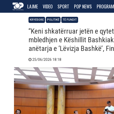
LAJME
VIDEO
SPORT
POP NEWS
PROGRAM
KRYESORE
POLITIKË
TË FUNDIT
“Keni shkatërruar jetën e qyte
mbledhjen e Këshillit Bashkiak
anëtarja e ‘Lëvizja Bashkë’, F
25/06/2026 18:18