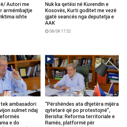
çë/ Autori me
Nuk ka qetësi në Kuvendin e
r armëmbajtje
Kosovës, Kurti goditet me vezë
viktima ishte
gjatë seancës nga deputetja e
AAK
08/08 17:32
 tek ambasadori
“Përshëndes ata dhjetëra mijëra
vijon sulmet ndaj
qytetarë që po protestojnë”,
Reformës
Berisha: Reforma territoriale e
Rama e do
Ramës, platformë për