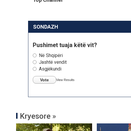
SONDAZH
Pushimet tuaja këtë vit?
Në Shqipëri
Jashtë vendit
Asgjëkundi
Vote
View Results
Kryesore »