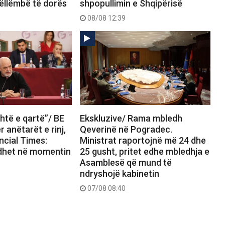
ëllëmbë të dorës
shpopullimin e Shqipërisë
08/08 12:39
htë e qartë”/ BE
Ekskluzive/ Rama mbledh
 anëtarët e rinj,
Qeverinë në Pogradec.
ncial Times:
Ministrat raportojnë më 24 dhe
dhet në momentin
25 gusht, pritet edhe mbledhja e
Asamblesë që mund të
ndryshojë kabinetin
07/08 08:40