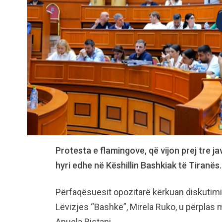
Protesta e flamingove, që vijon prej tre 
hyri edhe në Këshillin Bashkiak të Tiranës.
Përfaqësuesit opozitarë kërkuan diskutimin
Lëvizjes “Bashkë”, Mirela Ruko, u përplas 
Anuela Ristani.