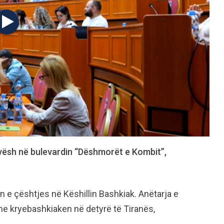
javësh në bulevardin “Dëshmorët e Kombit”,
 e çështjes në Këshillin Bashkiak. Anëtarja e
me kryebashkiaken në detyrë të Tiranës,