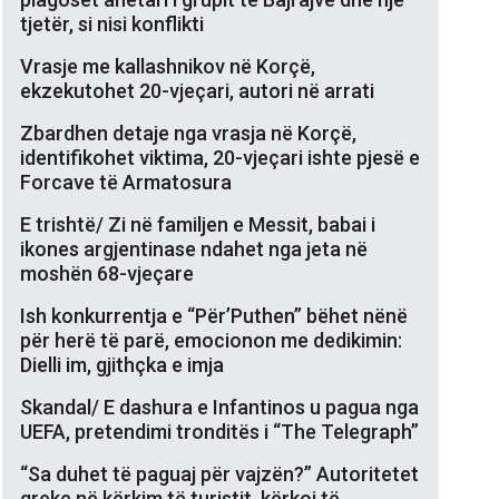
tjetër, si nisi konflikti
Vrasje me kallashnikov në Korçë,
ekzekutohet 20-vjeçari, autori në arrati
Zbardhen detaje nga vrasja në Korçë,
identifikohet viktima, 20-vjeçari ishte pjesë e
Forcave të Armatosura
E trishtë/ Zi në familjen e Messit, babai i
ikones argjentinase ndahet nga jeta në
moshën 68-vjeçare
Ish konkurrentja e “Për’Puthen” bëhet nënë
për herë të parë, emocionon me dedikimin:
Dielli im, gjithçka e imja
Skandal/ E dashura e Infantinos u pagua nga
UEFA, pretendimi tronditës i “The Telegraph”
“Sa duhet të paguaj për vajzën?” Autoritetet
greke në kërkim të turistit, kërkoi të