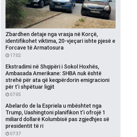
Zbardhen detaje nga vrasja në Korçë,
identifikohet viktima, 20-vjeçari ishte pjesë e
Forcave të Armatosura
17:02
Ekstradimi në Shqipëri i Sokol Hoxhës,
Ambasada Amerikane: SHBA nuk është
strehë për ata që keqpërdorin emigracioni
për t’i shpëtuar ligjit
07:05
Abelardo de la Espriela u mbështet nga
Trump, Uashingtoni planifikon t’i ofrojë 1
miliard dollarë Kolumbisë pas zgjedhjes së
presidentit të ri
07:37