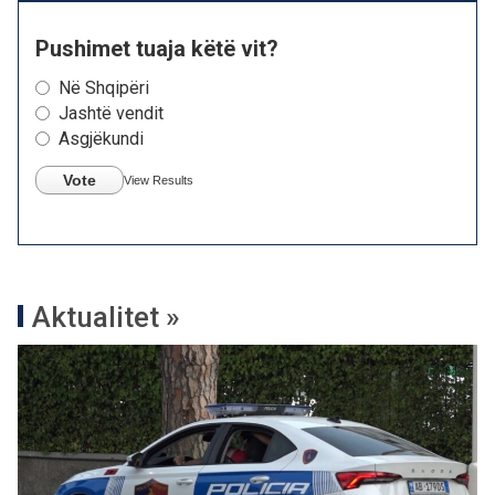
Pushimet tuaja këtë vit?
Në Shqipëri
Jashtë vendit
Asgjëkundi
Vote
View Results
Aktualitet »