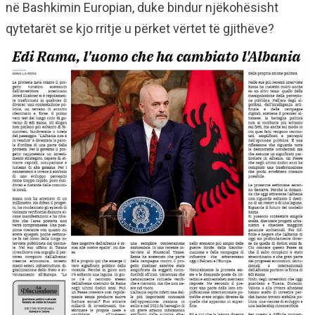
në Bashkimin Europian, duke bindur njëkohësisht
qytetarët se kjo rritje u përket vërtet të gjithëve?