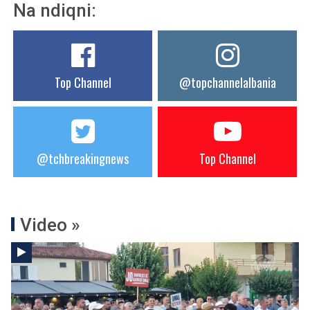
Na ndiqni:
Top Channel
@topchannelalbania
@tchbreakingnews
Top Channel
Video »