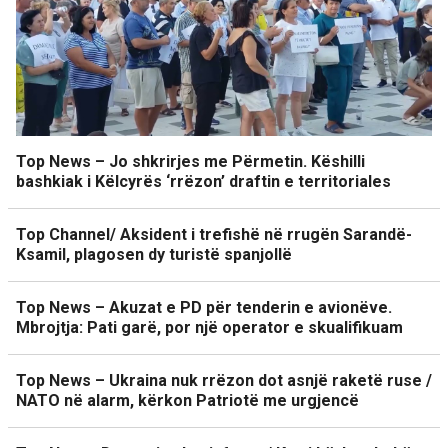
Top News – Jo shkrirjes me Përmetin. Këshilli
bashkiak i Këlcyrës ‘rrëzon’ draftin e territoriales
Top Channel/ Aksident i trefishë në rrugën Sarandë-
Ksamil, plagosen dy turistë spanjollë
Top News – Akuzat e PD për tenderin e avionëve.
Mbrojtja: Pati garë, por një operator e skualifikuam
Top News – Ukraina nuk rrëzon dot asnjë raketë ruse /
NATO në alarm, kërkon Patriotë me urgjencë