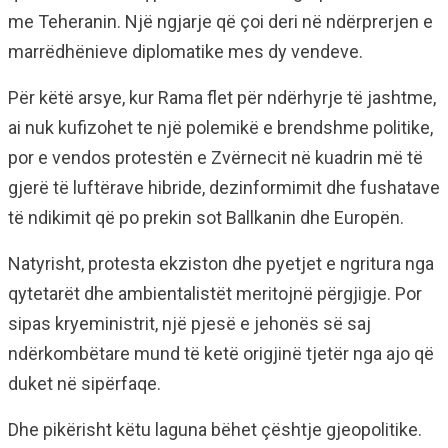
me Teheranin. Një ngjarje që çoi deri në ndërprerjen e
marrëdhënieve diplomatike mes dy vendeve.
Për këtë arsye, kur Rama flet për ndërhyrje të jashtme,
ai nuk kufizohet te një polemikë e brendshme politike,
por e vendos protestën e Zvërnecit në kuadrin më të
gjerë të luftërave hibride, dezinformimit dhe fushatave
të ndikimit që po prekin sot Ballkanin dhe Europën.
Natyrisht, protesta ekziston dhe pyetjet e ngritura nga
qytetarët dhe ambientalistët meritojnë përgjigje. Por
sipas kryeministrit, një pjesë e jehonës së saj
ndërkombëtare mund të ketë origjinë tjetër nga ajo që
duket në sipërfaqe.
Dhe pikërisht këtu laguna bëhet çështje gjeopolitike.