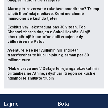
Shqipëri, autor i tre vrasjeve
Alarm për rezervat e raketave amerikane? Trump
‘shpërthen’ ndaj mediave: Kemi më shumë
municione se kushdo tjetër
Ekskluzive/ I ekstraduar pas 30 vitesh, Top
Channel zbardh dosjen e Sokol Hoxhës: Si një
sherr për një kasetofon solli vrasjen e dy
vëllezërve në Patos
Aventurë e re për Asllanin, ylli shqiptar
transferohet te klubi i njohur gjerman për 30
milionë euro
“Nuk e vrava unë”/ Detaje të reja nga ekzekutimi i
britanikes në Athinë, i dyshuari tregon se kush e
ndihmoi të zhdukte trupin
Lajme
Bota