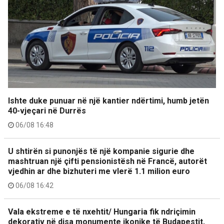
Ishte duke punuar në një kantier ndërtimi, humb jetën
40-vjeçari në Durrës
06/08 16:48
U shtirën si punonjës të një kompanie sigurie dhe
mashtruan një çifti pensionistësh në Francë, autorët
vjedhin ar dhe bizhuteri me vlerë 1.1 milion euro
06/08 16:42
Vala ekstreme e të nxehtit/ Hungaria fik ndriçimin
dekorativ në disa monumente ikonike të Budapestit,