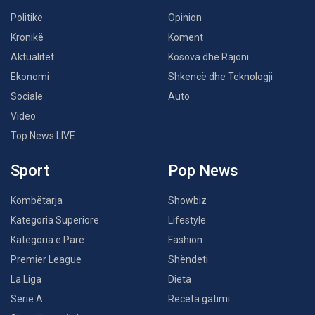
Politikë
Opinion
Kronikë
Koment
Aktualitet
Kosova dhe Rajoni
Ekonomi
Shkencë dhe Teknologji
Sociale
Auto
Video
Top News LIVE
Sport
Pop News
Kombëtarja
Showbiz
Kategoria Superiore
Lifestyle
Kategoria e Parë
Fashion
Premier League
Shëndeti
La Liga
Dieta
Serie A
Receta gatimi