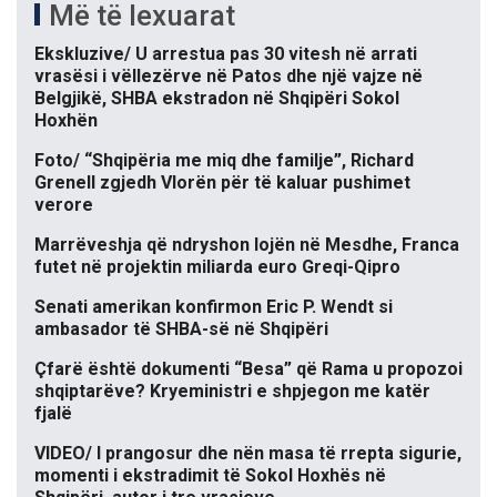
Më të lexuarat
Ekskluzive/ U arrestua pas 30 vitesh në arrati
vrasësi i vëllezërve në Patos dhe një vajze në
Belgjikë, SHBA ekstradon në Shqipëri Sokol
Hoxhën
Foto/ “Shqipëria me miq dhe familje”, Richard
Grenell zgjedh Vlorën për të kaluar pushimet
verore
Marrëveshja që ndryshon lojën në Mesdhe, Franca
futet në projektin miliarda euro Greqi-Qipro
Senati amerikan konfirmon Eric P. Wendt si
ambasador të SHBA-së në Shqipëri
Çfarë është dokumenti “Besa” që Rama u propozoi
shqiptarëve? Kryeministri e shpjegon me katër
fjalë
VIDEO/ I prangosur dhe nën masa të rrepta sigurie,
momenti i ekstradimit të Sokol Hoxhës në