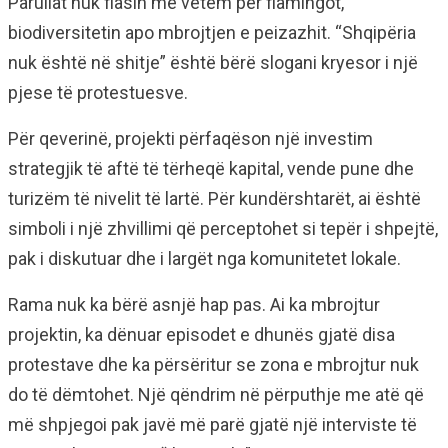
Parullat nuk flasin më vetëm për flamingot,
biodiversitetin apo mbrojtjen e peizazhit. “Shqipëria
nuk është në shitje” është bërë slogani kryesor i një
pjese të protestuesve.
Për qeverinë, projekti përfaqëson një investim
strategjik të aftë të tërheqë kapital, vende pune dhe
turizëm të nivelit të lartë. Për kundërshtarët, ai është
simboli i një zhvillimi që perceptohet si tepër i shpejtë,
pak i diskutuar dhe i largët nga komunitetet lokale.
Rama nuk ka bërë asnjë hap pas. Ai ka mbrojtur
projektin, ka dënuar episodet e dhunës gjatë disa
protestave dhe ka përsëritur se zona e mbrojtur nuk
do të dëmtohet. Një qëndrim në përputhje me atë që
më shpjegoi pak javë më parë gjatë një interviste të