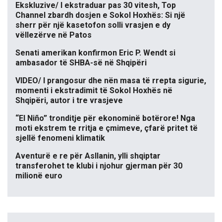
Ekskluzive/ I ekstraduar pas 30 vitesh, Top
Channel zbardh dosjen e Sokol Hoxhës: Si një
sherr për një kasetofon solli vrasjen e dy
vëllezërve në Patos
Senati amerikan konfirmon Eric P. Wendt si
ambasador të SHBA-së në Shqipëri
VIDEO/ I prangosur dhe nën masa të rrepta sigurie,
momenti i ekstradimit të Sokol Hoxhës në
Shqipëri, autor i tre vrasjeve
“El Niño” tronditje për ekonominë botërore! Nga
moti ekstrem te rritja e çmimeve, çfarë pritet të
sjellë fenomeni klimatik
Aventurë e re për Asllanin, ylli shqiptar
transferohet te klubi i njohur gjerman për 30
milionë euro