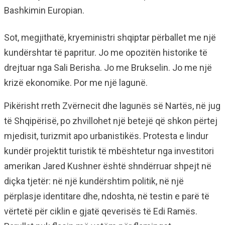
Bashkimin Europian.
Sot, megjithatë, kryeministri shqiptar përballet me një
kundërshtar të papritur. Jo me opozitën historike të
drejtuar nga Sali Berisha. Jo me Brukselin. Jo me një
krizë ekonomike. Por me një lagunë.
Pikërisht rreth Zvërnecit dhe lagunës së Nartës, në jug
të Shqipërisë, po zhvillohet një betejë që shkon përtej
mjedisit, turizmit apo urbanistikës. Protesta e lindur
kundër projektit turistik të mbështetur nga investitori
amerikan Jared Kushner është shndërruar shpejt në
diçka tjetër: në një kundërshtim politik, në një
përplasje identitare dhe, ndoshta, në testin e parë të
vërtetë për ciklin e gjatë qeverisës të Edi Ramës.