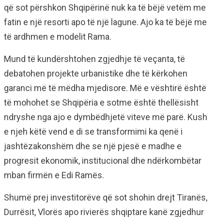
që sot përshkon Shqipërinë nuk ka të bëjë vetëm me
fatin e një resorti apo të një lagune. Ajo ka të bëjë me
të ardhmen e modelit Rama.
Mund të kundërshtohen zgjedhje të veçanta, të
debatohen projekte urbanistike dhe të kërkohen
garanci më të mëdha mjedisore. Më e vështirë është
të mohohet se Shqipëria e sotme është thellësisht
ndryshe nga ajo e dymbëdhjetë viteve më parë. Kush
e njeh këtë vend e di se transformimi ka qenë i
jashtëzakonshëm dhe se një pjesë e madhe e
progresit ekonomik, institucional dhe ndërkombëtar
mban firmën e Edi Ramës.
Shumë prej investitorëve që sot shohin drejt Tiranës,
Durrësit, Vlorës apo rivierës shqiptare kanë zgjedhur