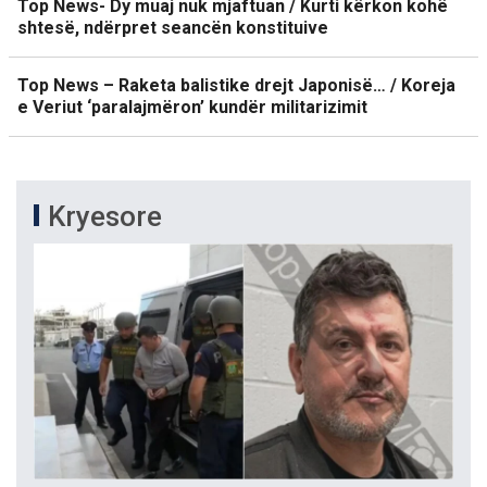
Top News- Dy muaj nuk mjaftuan / Kurti kërkon kohë
shtesë, ndërpret seancën konstituive
Top News – Raketa balistike drejt Japonisë… / Koreja
e Veriut ‘paralajmëron’ kundër militarizimit
Kryesore