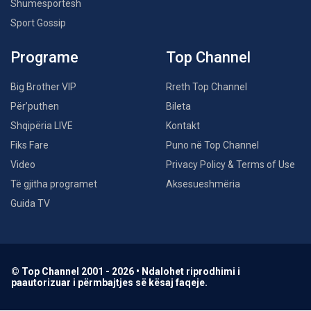
Shumësportësh
Sport Gossip
Programe
Top Channel
Big Brother VIP
Rreth Top Channel
Për’puthen
Bileta
Shqipëria LIVE
Kontakt
Fiks Fare
Puno në Top Channel
Video
Privacy Policy & Terms of Use
Të gjitha programet
Aksesueshmëria
Guida TV
© Top Channel 2001 - 2026 • Ndalohet riprodhimi i
paautorizuar i përmbajtjes së kësaj faqeje.