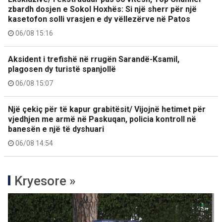
zbardh dosjen e Sokol Hoxhës: Si një sherr për një
kasetofon solli vrasjen e dy vëllezërve në Patos
06/08 15:16
Aksident i trefishë në rrugën Sarandë-Ksamil,
plagosen dy turistë spanjollë
06/08 15:07
Një çekiç për të kapur grabitësit/ Vijojnë hetimet për
vjedhjen me armë në Paskuqan, policia kontroll në
banesën e një të dyshuari
06/08 14:54
Kryesore »