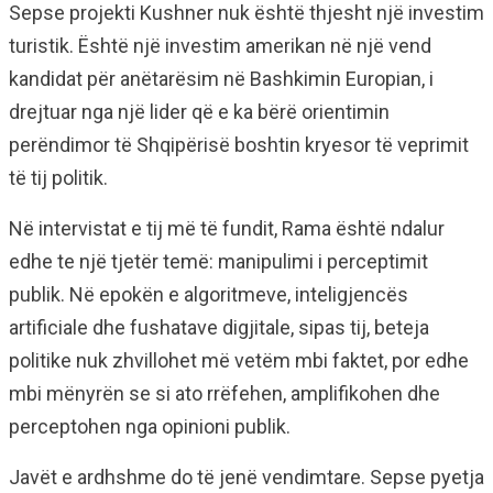
Sepse projekti Kushner nuk është thjesht një investim
turistik. Është një investim amerikan në një vend
kandidat për anëtarësim në Bashkimin Europian, i
drejtuar nga një lider që e ka bërë orientimin
perëndimor të Shqipërisë boshtin kryesor të veprimit
të tij politik.
Në intervistat e tij më të fundit, Rama është ndalur
edhe te një tjetër temë: manipulimi i perceptimit
publik. Në epokën e algoritmeve, inteligjencës
artificiale dhe fushatave digjitale, sipas tij, beteja
politike nuk zhvillohet më vetëm mbi faktet, por edhe
mbi mënyrën se si ato rrëfehen, amplifikohen dhe
perceptohen nga opinioni publik.
Javët e ardhshme do të jenë vendimtare. Sepse pyetja