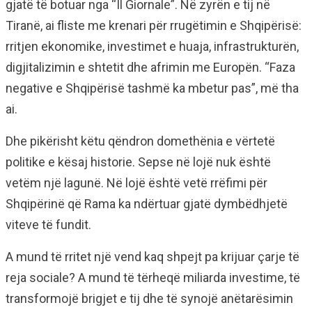
gjatë të botuar nga “Il Giornale”. Në zyrën e tij në
Tiranë, ai fliste me krenari për rrugëtimin e Shqipërisë:
rritjen ekonomike, investimet e huaja, infrastrukturën,
digjitalizimin e shtetit dhe afrimin me Europën. “Faza
negative e Shqipërisë tashmë ka mbetur pas”, më tha
ai.
Dhe pikërisht këtu qëndron domethënia e vërtetë
politike e kësaj historie. Sepse në lojë nuk është
vetëm një lagunë. Në lojë është vetë rrëfimi për
Shqipërinë që Rama ka ndërtuar gjatë dymbëdhjetë
viteve të fundit.
A mund të rritet një vend kaq shpejt pa krijuar çarje të
reja sociale? A mund të tërheqë miliarda investime, të
transformojë brigjet e tij dhe të synojë anëtarësimin