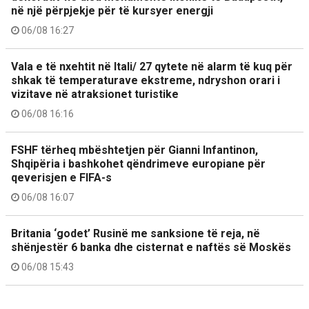
në një përpjekje për të kursyer energji
06/08 16:27
Vala e të nxehtit në Itali/ 27 qytete në alarm të kuq për
shkak të temperaturave ekstreme, ndryshon orari i
vizitave në atraksionet turistike
06/08 16:16
FSHF tërheq mbështetjen për Gianni Infantinon,
Shqipëria i bashkohet qëndrimeve europiane për
qeverisjen e FIFA-s
06/08 16:07
Britania ‘godet’ Rusinë me sanksione të reja, në
shënjestër 6 banka dhe cisternat e naftës së Moskës
06/08 15:43