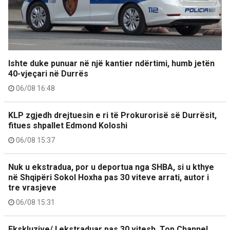
Ishte duke punuar në një kantier ndërtimi, humb jetën
40-vjeçari në Durrës
06/08 16:48
KLP zgjedh drejtuesin e ri të Prokurorisë së Durrësit,
fitues shpallet Edmond Koloshi
06/08 15:37
Nuk u ekstradua, por u deportua nga SHBA, si u kthye
në Shqipëri Sokol Hoxha pas 30 viteve arrati, autor i
tre vrasjeve
06/08 15:31
Ekskluzive/ I ekstraduar pas 30 vitesh, Top Channel