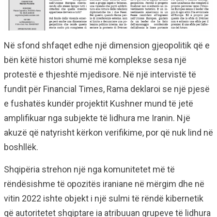
Në sfond shfaqet edhe një dimension gjeopolitik që e
bën këtë histori shumë më komplekse sesa një
protestë e thjeshtë mjedisore. Në një intervistë të
fundit për Financial Times, Rama deklaroi se një pjesë
e fushatës kundër projektit Kushner mund të jetë
amplifikuar nga subjekte të lidhura me Iranin. Një
akuzë që natyrisht kërkon verifikime, por që nuk lind në
boshllëk.
Shqipëria strehon një nga komunitetet më të
rëndësishme të opozitës iraniane në mërgim dhe në
vitin 2022 ishte objekt i një sulmi të rëndë kibernetik
që autoritetet shqiptare ia atribuuan grupeve të lidhura