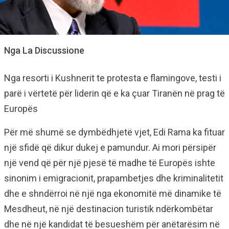
Nga La Discussione
Nga resorti i Kushnerit te protesta e flamingove, testi i
parë i vërtetë për liderin që e ka çuar Tiranën në prag të
Europës
Për më shumë se dymbëdhjetë vjet, Edi Rama ka fituar
një sfidë që dikur dukej e pamundur. Ai mori përsipër
një vend që për një pjesë të madhe të Europës ishte
sinonim i emigracionit, prapambetjes dhe kriminalitetit
dhe e shndërroi në një nga ekonomitë më dinamike të
Mesdheut, në një destinacion turistik ndërkombëtar
dhe në një kandidat të besueshëm për anëtarësim në